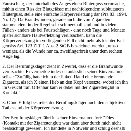
Faustschlag, der unterhalb des Auges einen Bluterguss verursache,
mithin einen Riss der Blutgefässe mit nachfolgendem subkutanem
Bluterguss, stelle eine einfache Körperverletzung dar (Pra 83, 1994,
Nr. 17). Da Brandwunden, gerade auch die von Zigaretten
stammenden, in der Regel sehr schmerzhaft sind und in vielen
Fällen - anders als bei Faustschlägen - eine noch Tage und Monate
später sichtbare Hautverletzung verursachen, kann die
Körperverletzung im vorliegenden Fall nicht mehr als leichter Fall
gemäss Art. 123 Ziff. 1 Abs. 2 StGB bezeichnet werden, umso
weniger, als die Wunde nur ca. zweifingerbreit unter dem rechten
Auge lag.
2. Der Berufungskläger zieht in Zweifel, dass er die Brandwunde
verursachte. Er vermerkte indessen anlässlich seiner Einvernahme
selbst: "Zufällig hatte ich in der linken Hand eine brennende
Zigarette, als ich X einen Hieb an den Kopf versetzte, wobei ich ihn
im Gesicht traf. Offenbar kam er dabei mit der Zigarettenglut in
Kontakt."
3. Ohne Erfolg bestreitet der Berufungskläger auch den subjektiven
Tatbestand der Körperverletzung.
Der Berufungskläger fährt in seiner Einvernahme fort: "Dies
(Kontakt mit der Zigarettenglut) war dann aber durch mich nicht
beabsichtigt gewesen. Ich handelte in Notwehr und schlug deshalb