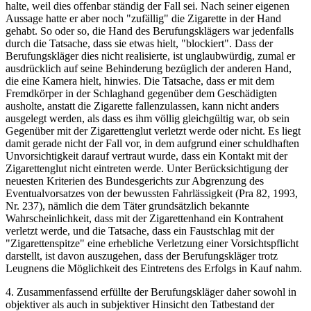
halte, weil dies offenbar ständig der Fall sei. Nach seiner eigenen
Aussage hatte er aber noch "zufällig" die Zigarette in der Hand
gehabt. So oder so, die Hand des Berufungsklägers war jedenfalls
durch die Tatsache, dass sie etwas hielt, "blockiert". Dass der
Berufungskläger dies nicht realisierte, ist unglaubwürdig, zumal er
ausdrücklich auf seine Behinderung bezüglich der anderen Hand,
die eine Kamera hielt, hinwies. Die Tatsache, dass er mit dem
Fremdkörper in der Schlaghand gegenüber dem Geschädigten
ausholte, anstatt die Zigarette fallenzulassen, kann nicht anders
ausgelegt werden, als dass es ihm völlig gleichgültig war, ob sein
Gegenüber mit der Zigarettenglut verletzt werde oder nicht. Es liegt
damit gerade nicht der Fall vor, in dem aufgrund einer schuldhaften
Unvorsichtigkeit darauf vertraut wurde, dass ein Kontakt mit der
Zigarettenglut nicht eintreten werde. Unter Berücksichtigung der
neuesten Kriterien des Bundesgerichts zur Abgrenzung des
Eventualvorsatzes von der bewussten Fahrlässigkeit (Pra 82, 1993,
Nr. 237), nämlich die dem Täter grundsätzlich bekannte
Wahrscheinlichkeit, dass mit der Zigarettenhand ein Kontrahent
verletzt werde, und die Tatsache, dass ein Faustschlag mit der
"Zigarettenspitze" eine erhebliche Verletzung einer Vorsichtspflicht
darstellt, ist davon auszugehen, dass der Berufungskläger trotz
Leugnens die Möglichkeit des Eintretens des Erfolgs in Kauf nahm.
4. Zusammenfassend erfüllte der Berufungskläger daher sowohl in
objektiver als auch in subjektiver Hinsicht den Tatbestand der