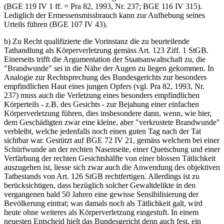
(BGE 119 IV 1 ff. = Pra 82, 1993, Nr. 237; BGE 116 IV 315).
Lediglich der Ermessensmissbrauch kann zur Aufhebung seines
Urteils führen (BGE 107 IV 43).
b) Zu Recht qualifizierte die Vorinstanz die zu beurteilende
Tathandlung als Körperverletzung gemäss Art. 123 Ziff. 1 StGB.
Einerseits trifft die Argumentation der Staatsanwaltschaft zu, die
"Brandwunde" sei in die Nähe der Augen zu liegen gekommen. In
Analogie zur Rechtsprechung des Bundesgerichts zur besonders
empfindlichen Haut eines jungen Opfers (vgl. Pra 82, 1993, Nr.
237) muss auch die Verletzung eines besonders empfindlichen
Körperteils - z.B. des Gesichts - zur Bejahung einer einfachen
Körperverletzung führen, dies insbesondere dann, wenn, wie hier,
dem Geschädigten zwar eine kleine, aber "verkrustete Brandwunde"
verbleibt, welche jedenfalls noch einen guten Tag nach der Tat
sichtbar war. Gestützt auf BGE 72 IV 21, gemäss welchem bei einer
Schürfwunde an der rechten Nasenseite, einer Quetschung und einer
Verfärbung der rechten Gesichtshälfte von einer blossen Tätlichkeit
auszugehen ist, liesse sich zwar auch die Anwendung des objektiven
Tatbestands von Art. 126 StGB rechtfertigen. Allerdings ist zu
berücksichtigen, dass bezüglich solcher Gewaltdelikte in den
vergangenen bald 50 Jahren eine gewisse Sensibilisierung der
Bevölkerung eintrat; was damals noch als Tätlichkeit galt, wird
heute ohne weiteres als Körperverletzung eingestuft. In einem
neuesten Entscheid hielt das Bundesgericht denn auch fest, ein