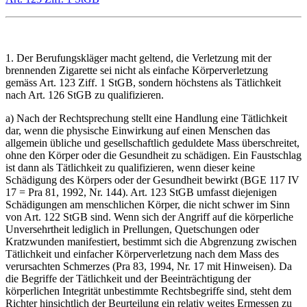
1. Der Berufungskläger macht geltend, die Verletzung mit der
brennenden Zigarette sei nicht als einfache Körperverletzung
gemäss Art. 123 Ziff. 1 StGB, sondern höchstens als Tätlichkeit
nach Art. 126 StGB zu qualifizieren.
a) Nach der Rechtsprechung stellt eine Handlung eine Tätlichkeit
dar, wenn die physische Einwirkung auf einen Menschen das
allgemein übliche und gesellschaftlich geduldete Mass überschreitet,
ohne den Körper oder die Gesundheit zu schädigen. Ein Faustschlag
ist dann als Tätlichkeit zu qualifizieren, wenn dieser keine
Schädigung des Körpers oder der Gesundheit bewirkt (BGE 117 IV
17 = Pra 81, 1992, Nr. 144). Art. 123 StGB umfasst diejenigen
Schädigungen am menschlichen Körper, die nicht schwer im Sinn
von Art. 122 StGB sind. Wenn sich der Angriff auf die körperliche
Unversehrtheit lediglich in Prellungen, Quetschungen oder
Kratzwunden manifestiert, bestimmt sich die Abgrenzung zwischen
Tätlichkeit und einfacher Körperverletzung nach dem Mass des
verursachten Schmerzes (Pra 83, 1994, Nr. 17 mit Hinweisen). Da
die Begriffe der Tätlichkeit und der Beeinträchtigung der
körperlichen Integrität unbestimmte Rechtsbegriffe sind, steht dem
Richter hinsichtlich der Beurteilung ein relativ weites Ermessen zu