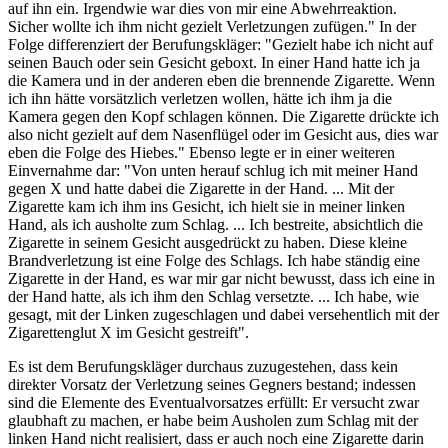
auf ihn ein. Irgendwie war dies von mir eine Abwehrreaktion.
Sicher wollte ich ihm nicht gezielt Verletzungen zufügen." In der
Folge differenziert der Berufungskläger: "Gezielt habe ich nicht auf
seinen Bauch oder sein Gesicht geboxt. In einer Hand hatte ich ja
die Kamera und in der anderen eben die brennende Zigarette. Wenn
ich ihn hätte vorsätzlich verletzen wollen, hätte ich ihm ja die
Kamera gegen den Kopf schlagen können. Die Zigarette drückte ich
also nicht gezielt auf dem Nasenflügel oder im Gesicht aus, dies war
eben die Folge des Hiebes." Ebenso legte er in einer weiteren
Einvernahme dar: "Von unten herauf schlug ich mit meiner Hand
gegen X und hatte dabei die Zigarette in der Hand. ... Mit der
Zigarette kam ich ihm ins Gesicht, ich hielt sie in meiner linken
Hand, als ich ausholte zum Schlag. ... Ich bestreite, absichtlich die
Zigarette in seinem Gesicht ausgedrückt zu haben. Diese kleine
Brandverletzung ist eine Folge des Schlags. Ich habe ständig eine
Zigarette in der Hand, es war mir gar nicht bewusst, dass ich eine in
der Hand hatte, als ich ihm den Schlag versetzte. ... Ich habe, wie
gesagt, mit der Linken zugeschlagen und dabei versehentlich mit der
Zigarettenglut X im Gesicht gestreift".
Es ist dem Berufungskläger durchaus zuzugestehen, dass kein
direkter Vorsatz der Verletzung seines Gegners bestand; indessen
sind die Elemente des Eventualvorsatzes erfüllt: Er versucht zwar
glaubhaft zu machen, er habe beim Ausholen zum Schlag mit der
linken Hand nicht realisiert, dass er auch noch eine Zigarette darin