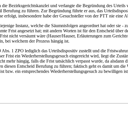
n die Bezirksgerichtskanzlei und verlangte die Begründung des Urteils
rteil Berufung zu führen. Zur Begründung führte er aus, das Urteilsdispo
 erfolgt, insbesondere habe der Gesuchsteller von der PTT nie eine A
ejenige Instanz, welche die Säumnisfolgen angeordnet hat oder sie - z
umte Frist angesetzt hat; mit andern Worten ist für den Entscheid über 
st nicht versäumt wäre (Hauser/Hauser, Erläuterungen zum Gerichtsver
n, bei welchem der Prozess hängig ist.
bs. 1 ZPO lediglich das Urteilsdispositiv zustellt und die Fristwahrung 
ser Frist ein Wiederherstellungsgesuch eingereicht wird, liegt die Zustä
cht mehr hängig, falls die Frist tatsächlich verpasst wurde, da alsdann 
gen diesen Entscheid Berufung zu führen; faktisch geht es damit um die
 ist bzw. ein entsprechendes Wiederherstellungsgesuch zu bewilligen i