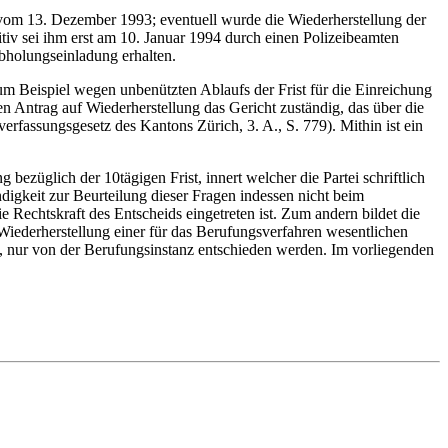
 vom 13. Dezember 1993; eventuell wurde die Wiederherstellung der
sitiv sei ihm erst am 10. Januar 1994 durch einen Polizeibeamten
bholungseinladung erhalten.
um Beispiel wegen unbenützten Ablaufs der Frist für die Einreichung
den Antrag auf Wiederherstellung das Gericht zuständig, das über die
fassungsgesetz des Kantons Zürich, 3. A., S. 779). Mithin ist ein
bezüglich der 10tägigen Frist, innert welcher die Partei schriftlich
ndigkeit zur Beurteilung dieser Fragen indessen nicht beim
die Rechtskraft des Entscheids eingetreten ist. Zum andern bildet die
 Wiederherstellung einer für das Berufungsverfahren wesentlichen
st, nur von der Berufungsinstanz entschieden werden. Im vorliegenden