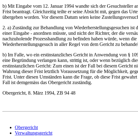
b) Mit Eingabe vom 12. Januar 1994 wandte sich der Gesuchsteller a
Frist beantragt. Gleichzeitig teilte er seine Absicht mit, gegen das U
übergeben worden. Vor diesem Datum seien keine Zustellungsversuche
2. a) Zuständig zur Behandlung von Wiederherstellungsgesuchen ist di
einer Eingabe - anordnen müsste, und nicht der Richter, der die versä
nachzuholende Prozesshandlung zu befinden haben würde, wenn die Fri
Wiederherstellungsgesuch in aller Regel von dem Gericht zu behandel
b) Im Falle, wo ein erstinstanzliches Gericht in Anwendung von § 109 A
eine Begründung verlangen kann, strittig ist, oder wenn bezüglich die
erstinstanzlichen Gericht: Zum einen ist der Fall bei diesem Gericht ni
Wahrung dieser Frist letztlich Voraussetzung für die Möglichkeit, ge
Frist. Unter diesen Umständen kann die Frage, ob diese Frist gewahrt
Fall ist demgemäss das Obergericht zuständig.
Obergericht, 8. März 1994, ZB 94 48
Obergericht
Verwaltungsgericht