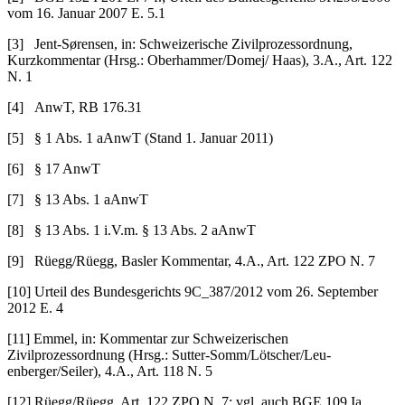
vom 16. Januar 2007 E. 5.1
[3] Jent-Sørensen, in: Schweizerische Zivilprozessordnung,
Kurzkommentar (Hrsg.: Oberhammer/Domej/ Haas), 3.A., Art. 122
N. 1
[4] AnwT, RB 176.31
[5] § 1 Abs. 1 aAnwT (Stand 1. Januar 2011)
[6] § 17 AnwT
[7] § 13 Abs. 1 aAnwT
[8] § 13 Abs. 1 i.V.m. § 13 Abs. 2 aAnwT
[9] Rüegg/Rüegg, Basler Kommentar, 4.A., Art. 122 ZPO N. 7
[10] Urteil des Bundesgerichts 9C_387/2012 vom 26. September
2012 E. 4
[11] Emmel, in: Kommentar zur Schweizerischen
Zivilprozessordnung (Hrsg.: Sutter-Somm/Lötscher/Leu­
enberger/Seiler), 4.A., Art. 118 N. 5
[12] Rüegg/Rüegg, Art. 122 ZPO N. 7; vgl. auch BGE 109 Ia