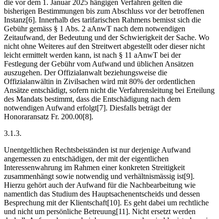
die vor dem 1. Januar 2025 hängigen Verfahren gelten die
bisherigen Bestimmungen bis zum Abschluss vor der betroffenen
Instanz[6]. Innerhalb des tarifarischen Rahmens bemisst sich die
Gebühr gemäss § 1 Abs. 2 aAnwT nach dem notwendigen
Zeitaufwand, der Bedeutung und der Schwierigkeit der Sache. Wo
nicht ohne Weiteres auf den Streitwert abgestellt oder dieser nicht
leicht ermittelt werden kann, ist nach § 11 aAnwT bei der
Festlegung der Gebühr vom Aufwand und üblichen Ansätzen
auszugehen. Der Offizialanwalt beziehungsweise die
Offizialanwältin in Zivilsachen wird mit 80% der ordentlichen
Ansätze entschädigt, sofern nicht die Verfahrensleitung bei Erteilung
des Mandats bestimmt, dass die Entschädigung nach dem
notwendigen Aufwand erfolgt[7]. Diesfalls beträgt der
Honoraransatz Fr. 200.00[8].
3.1.3.
Unentgeltlichen Rechtsbeiständen ist nur derjenige Aufwand
angemessen zu entschädigen, der mit der eigentlichen
Interessenwahrung im Rahmen einer konkreten Streitigkeit
zusammenhängt sowie notwendig und verhältnismässig ist[9].
Hierzu gehört auch der Aufwand für die Nachbearbeitung wie
namentlich das Studium des Hauptsachenentscheids und dessen
Besprechung mit der Klientschaft[10]. Es geht dabei um rechtliche
und nicht um persönliche Betreuung[11]. Nicht ersetzt werden