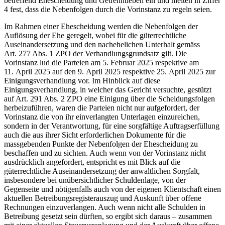
betreffend Ehescheidung und Getrenntleben ein und hielten in Ziffer
4 fest, dass die Nebenfolgen durch die Vorinstanz zu regeln seien.
Im Rahmen einer Ehescheidung werden die Nebenfolgen der
Auflösung der Ehe geregelt, wobei für die güterrechtliche
Auseinandersetzung und den nachehelichen Unterhalt gemäss
Art. 277 Abs. 1 ZPO der Verhandlungsgrundsatz gilt. Die
Vorinstanz lud die Parteien am 5. Februar 2025 respektive am
11. April 2025 auf den 9. April 2025 respektive 25. April 2025 zur
Einigungsverhandlung vor. Im Hinblick auf diese
Einigungsverhandlung, in welcher das Gericht versuchte, gestützt
auf Art. 291 Abs. 2 ZPO eine Einigung über die Scheidungsfolgen
herbeizuführen, waren die Parteien nicht nur aufgefordert, der
Vorinstanz die von ihr einverlangten Unterlagen einzureichen,
sondern in der Verantwortung, für eine sorgfältige Auftragserfüllung
auch die aus ihrer Sicht erforderlichen Dokumente für die
massgebenden Punkte der Nebenfolgen der Ehescheidung zu
beschaffen und zu sichten. Auch wenn von der Vorinstanz nicht
ausdrücklich angefordert, entspricht es mit Blick auf die
güterrechtliche Auseinandersetzung der anwaltlichen Sorgfalt,
insbesondere bei unübersichtlicher Schuldenlage, von der
Gegenseite und nötigenfalls auch von der eigenen Klientschaft einen
aktuellen Betreibungsregisterauszug und Auskunft über offene
Rechnungen einzuverlangen. Auch wenn nicht alle Schulden in
Betreibung gesetzt sein dürften, so ergibt sich daraus – zusammen