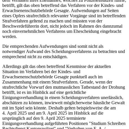
dem Verhalten ihres Ehemannes, welches zu Polizeieinsätzen führte,
betrifft, gilt das oben betreffend das Verfahren vor der Kindes- und
Erwachsenenschutzbehörde Gesagte. Aufwendungen auf Seiten
eines Opfers strafrechtlich relevanter Vorgänge sind im betreffenden
Strafverfahren geltend zu machen und müssten von der
Beschwerdeführerin dort, nicht jedoch im Rahmen des dannzumal
noch einvernehmlichen Verfahrens um Ehescheidung eingebracht
werden.
Die entsprechenden Aufwendungen sind somit nicht als
notwendiger Aufwand des Scheidungsverfahrens zu betrachten und
entsprechend nicht zu entschädigen.
Allerdings gilt das oben betreffend Kenntnisse der aktuellen
Situation im Verfahren bei der Kindes- und
Erwachsenenschutzbehörde Gesagte punktuell auch im
Zusammenhang mit einem Strafverfahren. Gerade, wenn der
strafrechtliche Vorwurf den mutmasslichen Tatbestand der Drohung
betrifft, ist es im Hinblick auf eine gerichtliche
Einigungsverhandlung in einem Scheidungsverfahren unerlässlich,
abschätzen zu können, inwieweit möglicherweise häusliche Gewalt
mit im Spiel sein könnte. Deshalb gelten beispielsweise die am
4. April 2025 und am 9. April 2025 im Hinblick auf die
ursprünglich auf den 9. April 2025 terminierte
Einigungsverhandlung aufgeführten Positionen "Studium Schreiben
Rechtsdienst Kantonspolizei" und "Verhalten von E. A. /