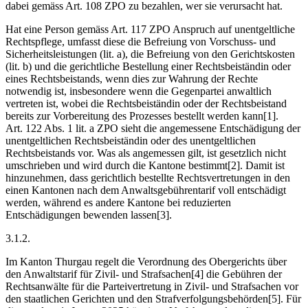
dabei gemäss Art. 108 ZPO zu bezahlen, wer sie verursacht hat.
Hat eine Person gemäss Art. 117 ZPO Anspruch auf unentgeltliche
Rechtspflege, umfasst diese die Befreiung von Vorschuss- und
Sicherheitsleistungen (lit. a), die Befreiung von den Gerichtskosten
(lit. b) und die gerichtliche Bestellung einer Rechtsbeiständin oder
eines Rechtsbeistands, wenn dies zur Wahrung der Rechte
notwendig ist, insbesondere wenn die Gegenpartei anwaltlich
vertreten ist, wobei die Rechtsbeiständin oder der Rechtsbeistand
bereits zur Vorbereitung des Prozesses bestellt werden kann[1].
Art. 122 Abs. 1 lit. a ZPO sieht die angemessene Entschädigung der
unentgeltlichen Rechtsbeiständin oder des unentgeltlichen
Rechtsbeistands vor. Was als angemessen gilt, ist gesetzlich nicht
umschrieben und wird durch die Kantone bestimmt[2]. Damit ist
hinzunehmen, dass gerichtlich bestellte Rechtsvertretungen in den
einen Kantonen nach dem Anwaltsgebührentarif voll entschädigt
werden, während es andere Kantone bei reduzierten
Entschädigungen bewenden lassen[3].
3.1.2.
Im Kanton Thurgau regelt die Verordnung des Obergerichts über
den Anwaltstarif für Zivil- und Strafsachen[4] die Gebühren der
Rechtsanwälte für die Parteivertretung in Zivil- und Strafsachen vor
den staatlichen Gerichten und den Strafverfolgungsbehörden[5]. Für