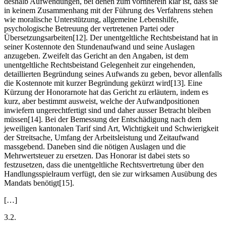
deshalb Aufwendungen, bei denen zum vornherein klar ist, dass sie
in keinem Zusammenhang mit der Führung des Verfahrens stehen
wie moralische Unterstützung, allgemeine Lebenshilfe,
psychologische Betreuung der vertretenen Partei oder
Übersetzungsarbeiten[12]. Der unentgeltliche Rechtsbeistand hat in
seiner Kostennote den Stundenaufwand und seine Auslagen
anzugeben. Zweifelt das Gericht an den Angaben, ist dem
unentgeltliche Rechtsbeistand Gelegenheit zur eingehenden,
detaillierten Begründung seines Aufwands zu geben, bevor allenfalls
die Kostennote mit kurzer Begründung gekürzt wird[13]. Eine
Kürzung der Honorarnote hat das Gericht zu erläutern, indem es
kurz, aber bestimmt ausweist, welche der Aufwandpositionen
inwiefern ungerechtfertigt sind und daher ausser Betracht bleiben
müssen[14]. Bei der Bemessung der Entschädigung nach dem
jeweiligen kantonalen Tarif sind Art, Wichtigkeit und Schwierigkeit
der Streitsache, Umfang der Arbeitsleistung und Zeitaufwand
massgebend. Daneben sind die nötigen Auslagen und die
Mehrwertsteuer zu ersetzen. Das Honorar ist dabei stets so
festzusetzen, dass die unentgeltliche Rechtsvertretung über den
Handlungsspielraum verfügt, den sie zur wirksamen Ausübung des
Mandats benötigt[15].
[…]
3.2.