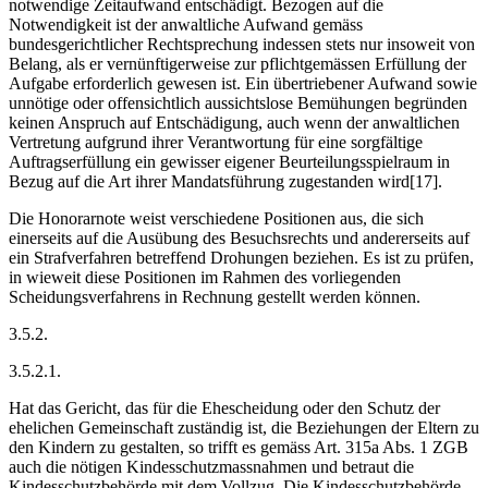
notwendige Zeitaufwand entschädigt. Bezogen auf die
Notwendigkeit ist der anwaltliche Aufwand gemäss
bundesgerichtlicher Rechtsprechung indessen stets nur insoweit von
Belang, als er vernünftigerweise zur pflichtgemässen Erfüllung der
Aufgabe erforderlich gewesen ist. Ein übertriebener Aufwand sowie
unnötige oder offensichtlich aussichtslose Bemühungen begründen
keinen Anspruch auf Entschädigung, auch wenn der anwaltlichen
Vertretung aufgrund ihrer Verantwortung für eine sorgfältige
Auftragserfüllung ein gewisser eigener Beurteilungsspielraum in
Bezug auf die Art ihrer Mandatsführung zugestanden wird[17].
Die Honorarnote weist verschiedene Positionen aus, die sich
einerseits auf die Ausübung des Besuchsrechts und andererseits auf
ein Strafverfahren betreffend Drohungen beziehen. Es ist zu prüfen,
in wieweit diese Positionen im Rahmen des vorliegenden
Scheidungsverfahrens in Rechnung gestellt werden können.
3.5.2.
3.5.2.1.
Hat das Gericht, das für die Ehescheidung oder den Schutz der
ehelichen Gemeinschaft zuständig ist, die Beziehungen der Eltern zu
den Kindern zu gestalten, so trifft es gemäss Art. 315a Abs. 1 ZGB
auch die nötigen Kindesschutzmassnahmen und betraut die
Kindesschutzbehörde mit dem Vollzug. Die Kindesschutzbehörde