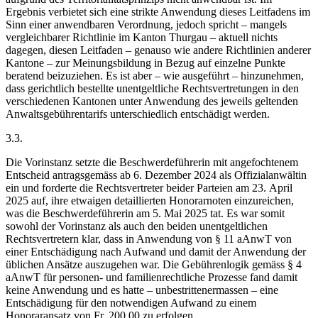
Ergebnis verbietet sich eine strikte Anwendung dieses Leitfadens im
Sinn einer anwendbaren Verordnung, jedoch spricht – mangels
vergleichbarer Richtlinie im Kanton Thurgau – aktuell nichts
dagegen, diesen Leitfaden – genauso wie andere Richtlinien anderer
Kantone – zur Meinungsbildung in Bezug auf einzelne Punkte
beratend beizuziehen. Es ist aber – wie ausgeführt – hinzunehmen,
dass gerichtlich bestellte unentgeltliche Rechtsvertretungen in den
verschiedenen Kantonen unter Anwendung des jeweils geltenden
Anwaltsgebührentarifs unterschiedlich entschädigt werden.
3.3.
Die Vorinstanz setzte die Beschwerdeführerin mit angefochtenem
Entscheid antragsgemäss ab 6. Dezember 2024 als Offizialanwältin
ein und forderte die Rechtsvertreter beider Parteien am 23. April
2025 auf, ihre etwaigen detaillierten Honorarnoten einzureichen,
was die Beschwerdeführerin am 5. Mai 2025 tat. Es war somit
sowohl der Vorinstanz als auch den beiden unentgeltlichen
Rechtsvertretern klar, dass in Anwendung von § 11 aAnwT von
einer Entschädigung nach Aufwand und damit der Anwendung der
üblichen Ansätze auszugehen war. Die Gebührenlogik gemäss § 4
aAnwT für personen- und familienrechtliche Prozesse fand damit
keine Anwendung und es hatte – unbestrittenermassen – eine
Entschädigung für den notwendigen Aufwand zu einem
Honoraransatz von Fr. 200.00 zu erfolgen.