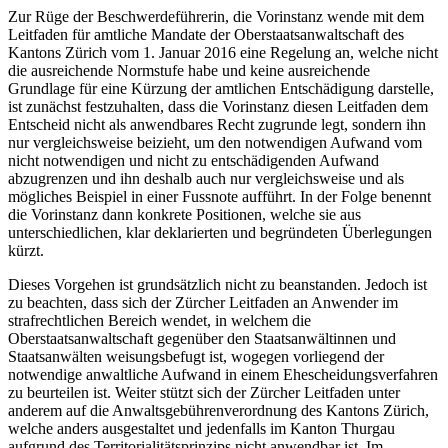
Zur Rüge der Beschwerdeführerin, die Vorinstanz wende mit dem
Leitfaden für amtliche Mandate der Oberstaatsanwaltschaft des
Kantons Zürich vom 1. Januar 2016 eine Regelung an, welche nicht
die ausreichende Normstufe habe und keine ausreichende
Grundlage für eine Kürzung der amtlichen Entschädigung darstelle,
ist zunächst festzuhalten, dass die Vorinstanz diesen Leitfaden dem
Entscheid nicht als anwendbares Recht zugrunde legt, sondern ihn
nur vergleichsweise beizieht, um den notwendigen Aufwand vom
nicht notwendigen und nicht zu entschädigenden Aufwand
abzugrenzen und ihn deshalb auch nur vergleichsweise und als
mögliches Beispiel in einer Fussnote aufführt. In der Folge benennt
die Vorinstanz dann konkrete Positionen, welche sie aus
unterschiedlichen, klar deklarierten und begründeten Überlegungen
kürzt.
Dieses Vorgehen ist grundsätzlich nicht zu beanstanden. Jedoch ist
zu beachten, dass sich der Zürcher Leitfaden an Anwender im
strafrechtlichen Bereich wendet, in welchem die
Oberstaatsanwaltschaft gegenüber den Staatsanwältinnen und
Staatsanwälten weisungsbefugt ist, wogegen vorliegend der
notwendige anwaltliche Aufwand in einem Ehescheidungsverfahren
zu beurteilen ist. Weiter stützt sich der Zürcher Leitfaden unter
anderem auf die Anwaltsgebührenverordnung des Kantons Zürich,
welche anders ausgestaltet und jedenfalls im Kanton Thurgau
aufgrund des Territorialitätsprinzips nicht anwendbar ist. Im