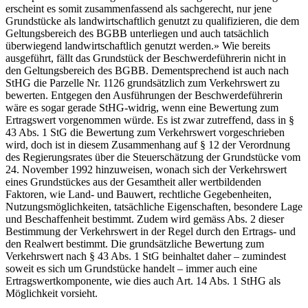
erscheint es somit zusammenfassend als sachgerecht, nur jene
Grundstücke als landwirtschaftlich genutzt zu qualifizieren, die dem
Geltungsbereich des BGBB unterliegen und auch tatsächlich
überwiegend landwirtschaftlich genutzt werden.» Wie bereits
ausgeführt, fällt das Grundstück der Beschwerdeführerin nicht in
den Geltungsbereich des BGBB. Dementsprechend ist auch nach
StHG die Parzelle Nr. 1126 grundsätzlich zum Verkehrswert zu
bewerten. Entgegen den Ausführungen der Beschwerdeführerin
wäre es sogar gerade StHG-widrig, wenn eine Bewertung zum
Ertragswert vorgenommen würde. Es ist zwar zutreffend, dass in §
43 Abs. 1 StG die Bewertung zum Verkehrswert vorgeschrieben
wird, doch ist in diesem Zusammenhang auf § 12 der Verordnung
des Regierungsrates über die Steuerschätzung der Grundstücke vom
24. November 1992 hinzuweisen, wonach sich der Verkehrswert
eines Grundstückes aus der Gesamtheit aller wertbildenden
Faktoren, wie Land- und Bauwert, rechtliche Gegebenheiten,
Nutzungsmöglichkeiten, tatsächliche Eigenschaften, besondere Lage
und Beschaffenheit bestimmt. Zudem wird gemäss Abs. 2 dieser
Bestimmung der Verkehrswert in der Regel durch den Ertrags- und
den Realwert bestimmt. Die grundsätzliche Bewertung zum
Verkehrswert nach § 43 Abs. 1 StG beinhaltet daher – zumindest
soweit es sich um Grundstücke handelt – immer auch eine
Ertragswertkomponente, wie dies auch Art. 14 Abs. 1 StHG als
Möglichkeit vorsieht.