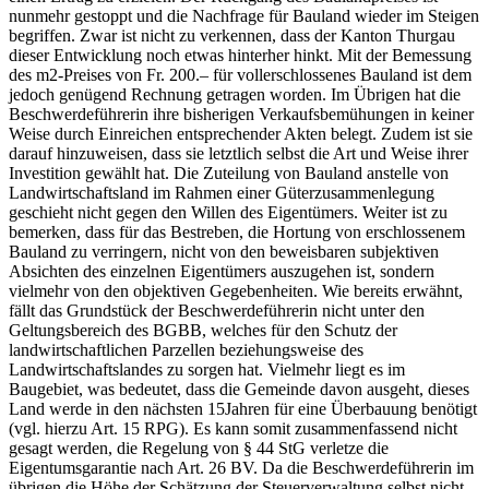
nunmehr gestoppt und die Nachfrage für Bauland wieder im Steigen
begriffen. Zwar ist nicht zu verkennen, dass der Kanton Thurgau
dieser Entwicklung noch etwas hinterher hinkt. Mit der Bemessung
des m2-Preises von Fr. 200.– für vollerschlossenes Bauland ist dem
jedoch genügend Rechnung getragen worden. Im Übrigen hat die
Beschwerdeführerin ihre bisherigen Verkaufsbemühungen in keiner
Weise durch Einreichen entsprechender Akten belegt. Zudem ist sie
darauf hinzuweisen, dass sie letztlich selbst die Art und Weise ihrer
Investition gewählt hat. Die Zuteilung von Bauland anstelle von
Landwirtschaftsland im Rahmen einer Güterzusammenlegung
geschieht nicht gegen den Willen des Eigentümers. Weiter ist zu
bemerken, dass für das Bestreben, die Hortung von erschlossenem
Bauland zu verringern, nicht von den beweisbaren subjektiven
Absichten des einzelnen Eigentümers auszugehen ist, sondern
vielmehr von den objektiven Gegebenheiten. Wie bereits erwähnt,
fällt das Grundstück der Beschwerdeführerin nicht unter den
Geltungsbereich des BGBB, welches für den Schutz der
landwirtschaftlichen Parzellen beziehungsweise des
Landwirtschaftslandes zu sorgen hat. Vielmehr liegt es im
Baugebiet, was bedeutet, dass die Gemeinde davon ausgeht, dieses
Land werde in den nächsten 15Jahren für eine Überbauung benötigt
(vgl. hierzu Art. 15 RPG). Es kann somit zusammenfassend nicht
gesagt werden, die Regelung von § 44 StG verletze die
Eigentumsgarantie nach Art. 26 BV. Da die Beschwerdeführerin im
übrigen die Höhe der Schätzung der Steuerverwaltung selbst nicht