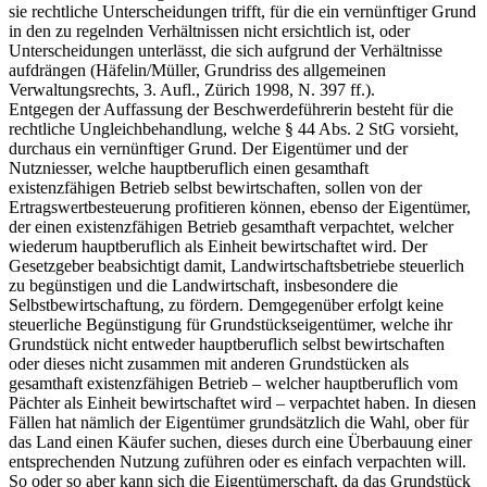
sie rechtliche Unterscheidungen trifft, für die ein vernünftiger Grund
in den zu regelnden Verhältnissen nicht ersichtlich ist, oder
Unterscheidungen unterlässt, die sich aufgrund der Verhältnisse
aufdrängen (Häfelin/Müller, Grundriss des allgemeinen
Verwaltungsrechts, 3. Aufl., Zürich 1998, N. 397 ff.).
Entgegen der Auffassung der Beschwerdeführerin besteht für die
rechtliche Ungleichbehandlung, welche § 44 Abs. 2 StG vorsieht,
durchaus ein vernünftiger Grund. Der Eigentümer und der
Nutzniesser, welche hauptberuflich einen gesamthaft
existenzfähigen Betrieb selbst bewirtschaften, sollen von der
Ertragswertbesteuerung profitieren können, ebenso der Eigentümer,
der einen existenzfähigen Betrieb gesamthaft verpachtet, welcher
wiederum hauptberuflich als Einheit bewirtschaftet wird. Der
Gesetzgeber beabsichtigt damit, Landwirtschaftsbetriebe steuerlich
zu begünstigen und die Landwirtschaft, insbesondere die
Selbstbewirtschaftung, zu fördern. Demgegenüber erfolgt keine
steuerliche Begünstigung für Grundstückseigentümer, welche ihr
Grundstück nicht entweder hauptberuflich selbst bewirtschaften
oder dieses nicht zusammen mit anderen Grundstücken als
gesamthaft existenzfähigen Betrieb – welcher hauptberuflich vom
Pächter als Einheit bewirtschaftet wird – verpachtet haben. In diesen
Fällen hat nämlich der Eigentümer grundsätzlich die Wahl, ober für
das Land einen Käufer suchen, dieses durch eine Überbauung einer
entsprechenden Nutzung zuführen oder es einfach verpachten will.
So oder so aber kann sich die Eigentümerschaft, da das Grundstück