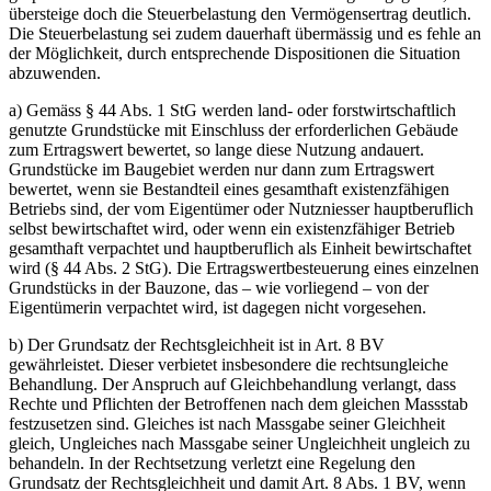
übersteige doch die Steuerbelastung den Vermögensertrag deutlich.
Die Steuerbelastung sei zudem dauerhaft übermässig und es fehle an
der Möglichkeit, durch entsprechende Dispositionen die Situation
abzuwenden.
a) Gemäss § 44 Abs. 1 StG werden land- oder forstwirtschaftlich
genutzte Grundstücke mit Einschluss der erforderlichen Gebäude
zum Ertragswert bewertet, so lange diese Nutzung andauert.
Grundstücke im Baugebiet werden nur dann zum Ertragswert
bewertet, wenn sie Bestandteil eines gesamthaft existenzfähigen
Betriebs sind, der vom Eigentümer oder Nutzniesser hauptberuflich
selbst bewirtschaftet wird, oder wenn ein existenzfähiger Betrieb
gesamthaft verpachtet und hauptberuflich als Einheit bewirtschaftet
wird (§ 44 Abs. 2 StG). Die Ertragswertbesteuerung eines einzelnen
Grundstücks in der Bauzone, das – wie vorliegend – von der
Eigentümerin verpachtet wird, ist dagegen nicht vorgesehen.
b) Der Grundsatz der Rechtsgleichheit ist in Art. 8 BV
gewährleistet. Dieser verbietet insbesondere die rechtsungleiche
Behandlung. Der Anspruch auf Gleichbehandlung verlangt, dass
Rechte und Pflichten der Betroffenen nach dem gleichen Massstab
festzusetzen sind. Gleiches ist nach Massgabe seiner Gleichheit
gleich, Ungleiches nach Massgabe seiner Ungleichheit ungleich zu
behandeln. In der Rechtsetzung verletzt eine Regelung den
Grundsatz der Rechtsgleichheit und damit Art. 8 Abs. 1 BV, wenn