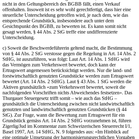
nicht in den Geltungsbereich des BGBB fällt, einen Verkauf
offenhalten. Insoweit ist es sehr wohl gerechtfertigt, dass hier eine
steuerliche Unterscheidung getroffen wird, je nach dem, wie das
entsprechende Grundstück, insbesondere auch unter dem
Gesichtspunkt des BGBB, zu bewerten ist. Es kann somit nicht
gesagt werden, § 44 Abs. 2 StG treffe eine undifferenzierte
Unterscheidung.
c) Soweit die Beschwerdeführerin geltend macht, die Bestimmung
von § 44 Abs. 2 StG verstosse gegen die Regelung in Art. 14 Abs. 2
StHG, ist auszuführen, was folgt: Laut Art. 14 Abs. 1 StHG wird
das Vermögen zum Verkehrswert bewertet, doch kann der
Ertragswert angemessen berücksichtigt werden. Nur die land- und
forstwirtschaftlich genutzten Grundstücke werden zum Ertragswert
bewertet (Art. 14 Abs. 2 StHG). Laut § 43 Abs. 1 StG werden die
Aktiven grundsätzlich «zum Verkehrswert bewertet, soweit die
nachfolgenden Vorschriften nichts Abweichendes festsetzen». Das
Thurgauer Steuergesetz trifft somit – wie auch das StHG –
grundsätzlich die Unterscheidung zwischen nicht landwirtschaftlich
genutzten und landwirtschaftlich genutzten Grundstücken (§ 44
StG). Zur Frage, wann die Bewertung zum Ertragswert für ein
Grundstück gemäss Art. 14 Abs. 2 StHG vorzunehmen ist, führen
Zigerlig/Jud im Kommentar zum Schweizerischen Steuerrecht I/1,
Basel 1997, Art. 14 StHG, N. 9 folgendes aus: «Im Hinblick auf
eine optimale Umsetzung der harmonisierungsrechtlichen Vorgaben