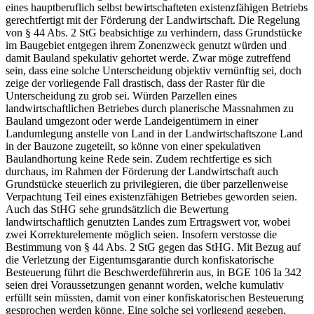
eines hauptberuflich selbst bewirtschafteten existenzfähigen Betriebs
gerechtfertigt mit der Förderung der Landwirtschaft. Die Regelung
von § 44 Abs. 2 StG beabsichtige zu verhindern, dass Grundstücke
im Baugebiet entgegen ihrem Zonenzweck genutzt würden und
damit Bauland spekulativ gehortet werde. Zwar möge zutreffend
sein, dass eine solche Unterscheidung objektiv vernünftig sei, doch
zeige der vorliegende Fall drastisch, dass der Raster für die
Unterscheidung zu grob sei. Würden Parzellen eines
landwirtschaftlichen Betriebes durch planerische Massnahmen zu
Bauland umgezont oder werde Landeigentümern in einer
Landumlegung anstelle von Land in der Landwirtschaftszone Land
in der Bauzone zugeteilt, so könne von einer spekulativen
Baulandhortung keine Rede sein. Zudem rechtfertige es sich
durchaus, im Rahmen der Förderung der Landwirtschaft auch
Grundstücke steuerlich zu privilegieren, die über parzellenweise
Verpachtung Teil eines existenzfähigen Betriebes geworden seien.
Auch das StHG sehe grundsätzlich die Bewertung
landwirtschaftlich genutzten Landes zum Ertragswert vor, wobei
zwei Korrekturelemente möglich seien. Insofern verstosse die
Bestimmung von § 44 Abs. 2 StG gegen das StHG. Mit Bezug auf
die Verletzung der Eigentumsgarantie durch konfiskatorische
Besteuerung führt die Beschwerdeführerin aus, in BGE 106 Ia 342
seien drei Voraussetzungen genannt worden, welche kumulativ
erfüllt sein müssten, damit von einer konfiskatorischen Besteuerung
gesprochen werden könne. Eine solche sei vorliegend gegeben,