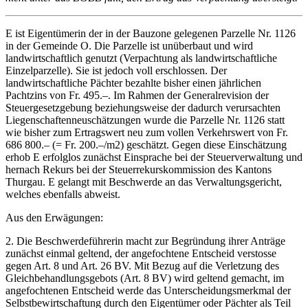
E ist Eigentümerin der in der Bauzone gelegenen Parzelle Nr. 1126
in der Gemeinde O. Die Parzelle ist unüberbaut und wird
landwirtschaftlich genutzt (Verpachtung als landwirtschaftliche
Einzelparzelle). Sie ist jedoch voll erschlossen. Der
landwirtschaftliche Pächter bezahlte bisher einen jährlichen
Pachtzins von Fr. 495.–. Im Rahmen der Generalrevision der
Steuergesetzgebung beziehungsweise der dadurch verursachten
Liegenschaftenneuschätzungen wurde die Parzelle Nr. 1126 statt
wie bisher zum Ertragswert neu zum vollen Verkehrswert von Fr.
686 800.– (= Fr. 200.–/m2) geschätzt. Gegen diese Einschätzung
erhob E erfolglos zunächst Einsprache bei der Steuerverwaltung und
hernach Rekurs bei der Steuerrekurskommission des Kantons
Thurgau. E gelangt mit Beschwerde an das Verwaltungsgericht,
welches ebenfalls abweist.
Aus den Erwägungen:
2. Die Beschwerdeführerin macht zur Begründung ihrer Anträge
zunächst einmal geltend, der angefochtene Entscheid verstosse
gegen Art. 8 und Art. 26 BV. Mit Bezug auf die Verletzung des
Gleichbehandlungsgebots (Art. 8 BV) wird geltend gemacht, im
angefochtenen Entscheid werde das Unterscheidungsmerkmal der
Selbstbewirtschaftung durch den Eigentümer oder Pächter als Teil