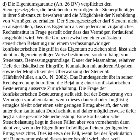
d) Die Eigentumsgarantie (Art. 26 BV) verpflichtet den
Steuergesetzgeber, die bestehenden Vermögen der Steuerpflichtigen
in ihrer Substanz zu bewahren und die Möglichkeit der Neubildung
von Vermögen zu erhalten. Der Steuergesetzgeber darf Steuern nicht
so ausgestalten, dass das Eigentum als ein jedermann zugängliches
Rechtsinstitut in Frage gestellt oder dass das Vermögen fortlaufend
ausgehöhlt wird. Wo die Grenzen zwischen einer zulässigen
steuerlichen Belastung und einem verfassungswidrigen
konfiskatorischen Eingriff in das Eigentum zu ziehen sind, lässt sich
nicht in allgemein gültiger Weise bestimmen, sondern hängt von
Steuersatz, Bemessungsgrundlage, Dauer der Massnahme, relativer
Tiefe der fiskalischen Eingriffe, Kumulation mit anderen Abgaben
sowie der Möglichkeit der Überwälzung der Steuer ab
(Häfelin/Müller, a.a.O., N. 2082). Das Bundesgericht übt in seiner
Rechtsprechung betreffend die Bejahung einer konfiskatorischen
Besteuerung äusserste Zurückhaltung. Die Frage der
konfiskatorischen Besteuerung stellt sich bei der Besteuerung von
Vermögen vor allem dann, wenn dieses dauernd oder langfristig
ertraglos bleibt oder einen sehr geringen Ertrag abwirft, der weit
unter dem kantonalen Durchschnitt und daher möglicherweise tiefer
liegt als die gesamte Steuerbelastung. Eine konfiskatorische
Steuerbelastung liegt in diesen Fällen aber von vorneherein dann
nicht vor, wenn der Eigentümer freiwillig auf einen genügenden
Ertrag verzichtet. Dies ist etwa der Fall, wenn bei der Spekulation
mit Bauerwartungsland dieses teuer bezahlt wird, aber, weil