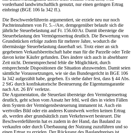
vorderhand landwirtschaftlich genutzt, nur einen geringen Ertrag
einbringt (BGE 106 Ia 342 ff.).
Die Beschwerdeführerin argumentiert, sie erziele neu nur noch
Pachteinnahmen von Fr. 5.–/Are, demgegenüber belaufe sich die
jährliche Steuerbelastung auf Fr. 156.60/Ar. Damit übersteige die
Steuerbelastung den Vermögensertrag deutlich. Die Bewertung von
Grundstücken erfolge zudem für mehrere Jahre, wodurch die
übermässige Steuerbelastung dauerhaft sei. Trotz einer an sich
gegebenen Verkaufsbereitschaft habe man für die Parzelle oder Teile
davon keine Käufer gefunden. Dies ändere sich auch in absehbarer
Zeit nicht. Dementsprechend fehle die Möglichkeit, durch
entsprechende Dispositionen die Situation abzuwenden. Damit seien
sämtliche Voraussetzungen, wie sie das Bundesgericht in BGE 106
Ia 342 aufgezählt habe, gegeben. Es stehe daher fest, dass § 44 Abs.
2 StG durch konfiskatorische Besteuerung die Eigentumsgarantie
nach Art. 26 BV verletze.
Die Argumentation, die Steuerlast übersteige den Vermögensertrag
deutlich, geht schon vom Ansatz her fehl, weil dies in vielen Fällen
dem System der Vermögensbesteuerung immanent ist. Auch ein
wertvolles Bild oder ein anderes Kunstwerk werfen keinen Ertrag
ab, werden aber grundsätzlich zum Verkehrswert besteuert. Die
Beschwerdeführerin hat es zudem in der Hand, das Bauland zu
verkaufen oder durch Überbauung der Nutzung zuzuführen und so
einen Ertrag zu erzielen. Der Rückgang des Baulandpreises ist