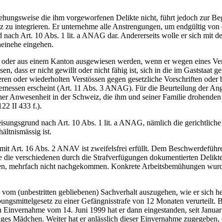
iehungsweise die ihm vorgeworfenen Delikte nicht, führt jedoch zur Be
 zu integrieren. Er unternehme alle Anstrengungen, um endgültig von
 nach Art. 10 Abs. 1 lit. a ANAG dar. Andererseits wolle er sich mit de
heinehe eingehen.
oder aus einem Kanton ausgewiesen werden, wenn er wegen eines Verbre
en, dass er nicht gewillt oder nicht fähig ist, sich in die im Gaststaat
eren oder wiederholten Verstössen gegen gesetzliche Vorschriften od
emessen erscheint (Art. 11 Abs. 3 ANAG). Für die Beurteilung der A
er Anwesenheit in der Schweiz, die ihm und seiner Familie drohenden N
2 II 433 f.).
sungsgrund nach Art. 10 Abs. 1 lit. a ANAG, nämlich die gerichtliche 
ältnismässig ist.
it Art. 16 Abs. 2 ANAV ist zweifelsfrei erfüllt. Dem Beschwerdeführer
re die verschiedenen durch die Strafverfügungen dokumentierten Delikte
en, mehrfach nicht nachgekommen. Konkrete Arbeitsbemühungen wurden
al vom (unbestritten gebliebenen) Sachverhalt auszugehen, wie er sich
ngsmittelgesetz zu einer Gefängnisstrafe von 12 Monaten verurteilt. 
en Einvernahme vom 14. Juni 1999 hat er dann eingestanden, seit Janu
iges Mädchen. Weiter hat er anlässlich dieser Einvernahme zugegeben, da