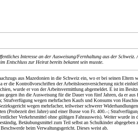
ffentliches Interesse an der Ausweisung/Fernhaltung aus der Schweiz. 
m Entschluss zur Heirat bereits bekannt sein musste.
chzugs aus Mazedonien in die Schweiz ein, wo er bei seinen Eltern wo
 Da er die Kontrollvorschriften der Arbeitslosenversicherung nicht einh
hien, wurde er von der Arbeitsvermittlung abgemeldet. E ist im Besit
u gegen ihn die Ausweisung für die Dauer von fünf Jahren, da er au
; Strafverfügung wegen mehrfachen Kaufs und Konsums von Haschisc
 Bezirksgericht wegen mehrfacher, teilweiser schwerer Widerhandlung
en (Probezeit drei Jahre) und einer Busse von Fr. 400.–; Strafverfüg
ntlicher Verkehrsmittel ohne gültigen Fahrausweis). Weiter wurde in d
eständig, Betäubungsmittel zum Teil selbst an Schulkinder abgegeben 
 Beschwerde beim Verwaltungsgericht. Dieses weist ab.