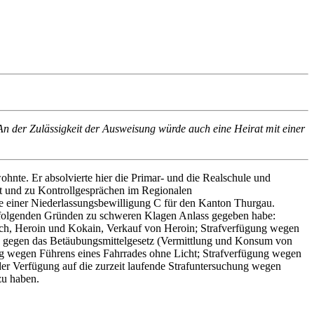
An der Zulässigkeit der Ausweisung würde auch eine Heirat mit einer
hnte. Er absolvierte hier die Primar- und die Realschule und
ielt und zu Kontrollgesprächen im Regionalen
ze einer Niederlassungsbewilligung C für den Kanton Thurgau.
s folgenden Gründen zu schweren Klagen Anlass gegeben habe:
h, Heroin und Kokain, Verkauf von Heroin; Strafverfügung wegen
en gegen das Betäubungsmittelgesetz (Vermittlung und Konsum von
ung wegen Führens eines Fahrrades ohne Licht; Strafverfügung wegen
er Verfügung auf die zurzeit laufende Strafuntersuchung wegen
zu haben.