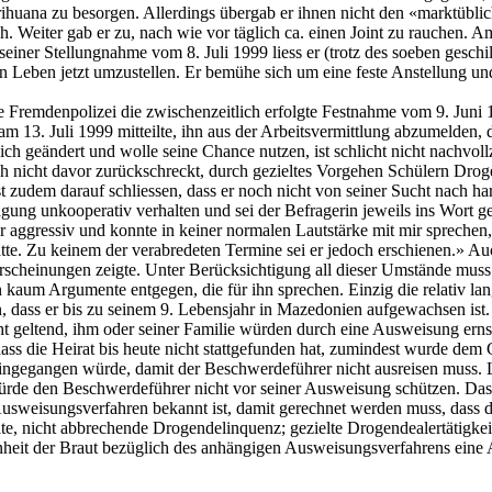
huana zu besorgen. Allerdings übergab er ihnen nicht den «marktüblic
ch. Weiter gab er zu, nach wie vor täglich ca. einen Joint zu rauchen.
einer Stellungnahme vom 8. Juli 1999 liess er (trotz des soeben geschi
n Leben jetzt umzustellen. Er bemühe sich um eine feste Anstellung und
ie Fremdenpolizei die zwischenzeitlich erfolgte Festnahme vom 9. Juni 
13. Juli 1999 mitteilte, ihn aus der Arbeitsvermittlung abzumelden, da
 geändert und wolle seine Chance nutzen, ist schlicht nicht nachvollz
auch nicht davor zurückschreckt, durch gezieltes Vorgehen Schülern Dro
 zudem darauf schliessen, dass er noch nicht von seiner Sucht nach h
gung unkooperativ verhalten und sei der Befragerin jeweils ins Wort g
 aggressiv und konnte in keiner normalen Lautstärke mit mir sprechen,
te. Zu keinem der verabredeten Termine sei er jedoch erschienen.» Auch 
cheinungen zeigte. Unter Berücksichtigung all dieser Umstände muss v
um Argumente entgegen, die für ihn sprechen. Einzig die relativ lang
en, dass er bis zu seinem 9. Lebensjahr in Mazedonien aufgewachsen ist
 geltend, ihm oder seiner Familie würden durch eine Ausweisung ernstha
s die Heirat bis heute nicht stattgefunden hat, zumindest wurde dem G
ngegangen würde, damit der Beschwerdeführer nicht ausreisen muss. Let
würde den Beschwerdeführer nicht vor seiner Ausweisung schützen. Das 
usweisungsverfahren bekannt ist, damit gerechnet werden muss, dass di
, nicht abbrechende Drogendelinquenz; gezielte Drogendealertätigkeit 
nheit der Braut bezüglich des anhängigen Ausweisungsverfahrens eine Au