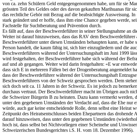
von ca. zehn Schülern Geld entgegengenommen habe, um für sie Mari
grössten Teil des Geldes oder des davon gekauften Marihuanas für si
das rechtliche Gehör mit Bezug auf die beabsichtigte Ausweisung. In s
stark geändert und er hoffe, dass ihm eine Chance gegeben werde, sei
Fachstelle für Suchtberatung und Prävention durch.
Es fällt auf, dass der Beschwerdeführer in seiner Stellungnahme an d
Weiter ist darauf hinzuweisen, dass das RAV dem Beschwerdeführer am 
Beschwerdeführer unter diesen Umständen behaupten kann, er habe sich
Person handelt, die kaum fähig ist, sich hier einzugliedern und die 
Beschwerdeführers während der Untersuchungshaft im Juni 1999 lässt
wird festgehalten, der Beschwerdeführer habe sich während der Befra
auf und ab gegangen. Weiter wird darin festgehalten: «E war entweder
dass sich E in mehreren Fällen bei der Drogenberatung angemeldet hat
dass der Beschwerdeführer während der Untersuchungshaft Entzugsers
Beschwerdeführers von der Schweiz gesprochen werden. Dem stehen ka
sich doch seit ca. 11 Jahren in der Schweiz. Es ist jedoch zu bemerk
durchaus vertraut. Der Beschwerdeführer macht im Übrigen auch nicht
die Schweizer Bürgerin B zu heiraten. Dazu kann vermerkt werden, das
unter den gegebenen Umständen der Verdacht auf, dass die Ehe nur ei
würde, auch gar keine entscheidende Rolle, denn selbst eine Heirat 
Zeitpunkt des Heiratsentschlusses beiden Ehepartnern das drohende A
darauf hinzuweisen, dass unter den gegebenen Umständen (wiederholte
hoch ist, dass selbst bei Nichtvorliegen einer Scheinehe und Unwisse
Schweizerischen Bundesgerichtes i.S. H. vom 18. Dezember 1996).