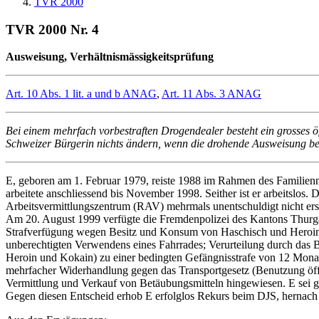
TVR 2000
TVR 2000 Nr. 4
Ausweisung, Verhältnismässigkeitsprüfung
Art. 10 Abs. 1 lit. a und b ANAG
,
Art. 11 Abs. 3 ANAG
Bei einem mehrfach vorbestraften Drogendealer besteht ein grosses ö
Schweizer Bürgerin nichts ändern, wenn die drohende Ausweisung bei
E, geboren am 1. Februar 1979, reiste 1988 im Rahmen des Familienna
arbeitete anschliessend bis November 1998. Seither ist er arbeitslos.
Arbeitsvermittlungszentrum (RAV) mehrmals unentschuldigt nicht ersc
Am 20. August 1999 verfügte die Fremdenpolizei des Kantons Thurga
Strafverfügung wegen Besitz und Konsum von Haschisch und Heroin
unberechtigten Verwendens eines Fahrrades; Verurteilung durch das
Heroin und Kokain) zu einer bedingten Gefängnisstrafe von 12 Monat
mehrfacher Widerhandlung gegen das Transportgesetz (Benutzung öffe
Vermittlung und Verkauf von Betäubungsmitteln hingewiesen. E sei g
Gegen diesen Entscheid erhob E erfolglos Rekurs beim DJS, hernach