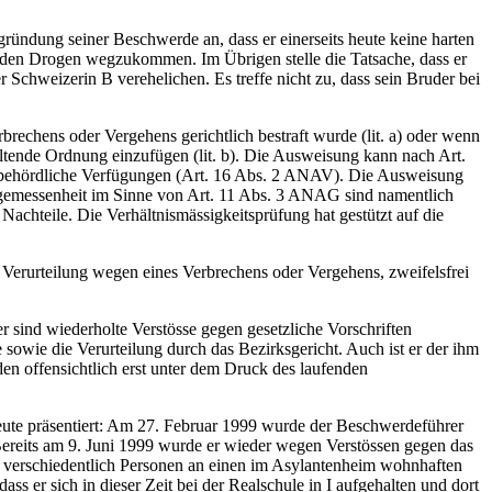
gründung seiner Beschwerde an, dass er einerseits heute keine harten
 den Drogen wegzukommen. Im Übrigen stelle die Tatsache, dass er
r Schweizerin B verehelichen. Es treffe nicht zu, dass sein Bruder bei
chens oder Vergehens gerichtlich bestraft wurde (lit. a) oder wenn
 geltende Ordnung einzufügen (lit. b). Die Ausweisung kann nach Art.
er behördliche Verfügungen (Art. 16 Abs. 2 ANAV). Die Ausweisung
ngemessenheit im Sinne von Art. 11 Abs. 3 ANAG sind namentlich
achteile. Die Verhältnismässigkeitsprüfung hat gestützt auf die
Verurteilung wegen eines Verbrechens oder Vergehens, zweifelsfrei
 sind wiederholte Verstösse gegen gesetzliche Vorschriften
 sowie die Verurteilung durch das Bezirksgericht. Auch ist er der ihm
 offensichtlich erst unter dem Druck des laufenden
 heute präsentiert: Am 27. Februar 1999 wurde der Beschwerdeführer
Bereits am 9. Juni 1999 wurde er wieder wegen Verstössen gegen das
ar verschiedentlich Personen an einen im Asylantenheim wohnhaften
ss er sich in dieser Zeit bei der Realschule in I aufgehalten und dort