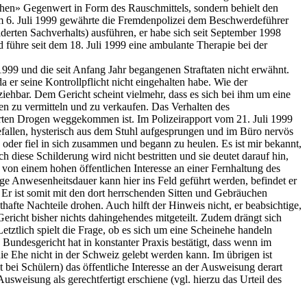
hen» Gegenwert in Form des Rauschmittels, sondern behielt den
 Am 6. Juli 1999 gewährte die Fremdenpolizei dem Beschwerdeführer
lderten Sachverhalts) ausführen, er habe sich seit September 1998
 führe seit dem 18. Juli 1999 eine ambulante Therapie bei der
1999 und die seit Anfang Jahr begangenen Straftaten nicht erwähnt.
 er seine Kontrollpflicht nicht eingehalten habe. Wie der
iehbar. Dem Gericht scheint vielmehr, dass es sich bei ihm um eine
gen zu vermitteln und zu verkaufen. Das Verhalten des
arten Drogen weggekommen ist. Im Polizeirapport vom 21. Juli 1999
efallen, hysterisch aus dem Stuhl aufgesprungen und im Büro nervös
 oder fiel in sich zusammen und begann zu heulen. Es ist mir bekannt,
diese Schilderung wird nicht bestritten und sie deutet darauf hin,
on einem hohen öffentlichen Interesse an einer Fernhaltung des
e Anwesenheitsdauer kann hier ins Feld geführt werden, befindet er
. Er ist somit mit den dort herrschenden Sitten und Gebräuchen
fte Nachteile drohen. Auch hilft der Hinweis nicht, er beabsichtige,
ericht bisher nichts dahingehendes mitgeteilt. Zudem drängt sich
ztlich spielt die Frage, ob es sich um eine Scheinehe handeln
Bundesgericht hat in konstanter Praxis bestätigt, dass wenn im
e Ehe nicht in der Schweiz gelebt werden kann. Im übrigen ist
bei Schülern) das öffentliche Interesse an der Ausweisung derart
sweisung als gerechtfertigt erschiene (vgl. hierzu das Urteil des