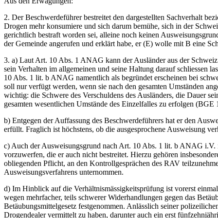
Aus den Erwägungen:
2. Der Beschwerdeführer bestreitet den dargestellten Sachverhalt bez
Drogen mehr konsumiere und sich darum bemühe, sich in der Schweiz
gerichtlich bestraft worden sei, alleine noch keinen Ausweisungsgrund
der Gemeinde angerufen und erklärt habe, er (E) wolle mit B eine Sc
3. a) Laut Art. 10 Abs. 1 ANAG kann der Ausländer aus der Schweiz 
sein Verhalten im allgemeinen und seine Haltung darauf schliessen lass
10 Abs. 1 lit. b ANAG namentlich als begründet erscheinen bei schw
soll nur verfügt werden, wenn sie nach den gesamten Umständen ang
wichtig: die Schwere des Verschuldens des Ausländers, die Dauer sein
gesamten wesentlichen Umstände des Einzelfalles zu erfolgen (BGE 12
b) Entgegen der Auffassung des Beschwerdeführers hat er den Auswei
erfüllt. Fraglich ist höchstens, ob die ausgesprochene Ausweisung verh
c) Auch der Ausweisungsgrund nach Art. 10 Abs. 1 lit. b ANAG i.V. m
vorzuwerfen, die er auch nicht bestreitet. Hierzu gehören insbesonde
obliegenden Pflicht, an den Kontrollgesprächen des RAV teilzunehm
Ausweisungsverfahrens unternommen.
d) Im Hinblick auf die Verhältnismässigkeitsprüfung ist vorerst einm
wegen mehrfacher, teils schwerer Widerhandlungen gegen das Betäubu
Betäubungsmittelgesetz festgenommen. Anlässlich seiner polizeilich
Drogendealer vermittelt zu haben, darunter auch ein erst fünfzehnjähr