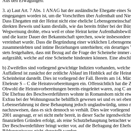
Aus den Erwägungen:
3. a) Laut Art. 7 Abs. 1 ANAG hat der ausländische Ehegatte eines 
eingegangen worden ist, um die Vorschriften über Aufenthalt und N
Dass Ehegatten mit der Heirat nicht eine eheliche Lebensgemeinschaf
direkten Beweis und kann diesfalls, wie das bereits früher bei der Bü
Wegweisung drohte, etwa weil er ohne Heirat keine Aufenthaltsbewill
und die kurze Dauer der Bekanntschaft sprechen, sowie insbesondere
vereinbart wurde. Dass die Begründung einer wirklichen Lebensgemei
zusammenlebten und intime Beziehungen unterhielten; ein derartiges 
stets festgehalten, dass mit Bezug auf die Frage der Scheinehe immer 
aufgezählt, welche auf eine Scheinehe hindeuten können. Eine absch
b) Zweifellos sind vorliegend gewichtige Indizien vorhanden, welche
Auffallend ist zunächst der zeitliche Ablauf im Hinblick auf die Hei
Scheinheirat darstellt. Dies ist vorliegend der Fall. Bereits am 14. M
Eheleute S – C die Heiratsvorbereitungen ein. Offensichtlich hat di
Obwohl die Heiratsvorbereitungen bereits eingeleitet waren, zog C 
Die Ehefrau des Beschwerdeführers wohnte in Romanshorn nicht etwa 
Exfrau bei der Wohnungssuche behilflich gewesen sei und es sei ebe
Lebenserfahrung ist diese Behauptung jedoch unglaubwürdig, umso me
nachzuweisen, dass es sich dennoch so verhält. Dies wäre vorliegend
2001 ausgesagt, er sei nicht mehr bereit, in dieser Sache irgendw
finanziellen Gründen erfolgt, als reine Schutzbehauptung betrachtet 
Der Beschwerdeführer bringt weiter vor, auf die Befragung der Ehe
Bildungsniveaus nicht abgestellt werden.