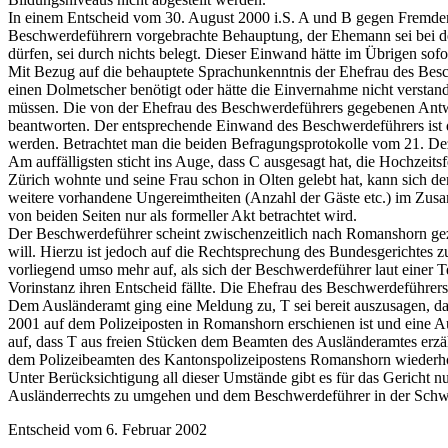
In einem Entscheid vom 30. August 2000 i.S. A und B gegen Fremden
Beschwerdeführern vorgebrachte Behauptung, der Ehemann sei bei d
dürfen, sei durch nichts belegt. Dieser Einwand hätte im Übrigen so
Mit Bezug auf die behauptete Sprachunkenntnis der Ehefrau des Besc
einen Dolmetscher benötigt oder hätte die Einvernahme nicht verstan
müssen. Die von der Ehefrau des Beschwerdeführers gegebenen Antwort
beantworten. Der entsprechende Einwand des Beschwerdeführers ist d
werden. Betrachtet man die beiden Befragungsprotokolle vom 21. Deze
Am auffälligsten sticht ins Auge, dass C ausgesagt hat, die Hochzeit
Zürich wohnte und seine Frau schon in Olten gelebt hat, kann sich 
weitere vorhandene Ungereimtheiten (Anzahl der Gäste etc.) im Zusamm
von beiden Seiten nur als formeller Akt betrachtet wird.
Der Beschwerdeführer scheint zwischenzeitlich nach Romanshorn gez
will. Hierzu ist jedoch auf die Rechtsprechung des Bundesgerichtes 
vorliegend umso mehr auf, als sich der Beschwerdeführer laut eine
Vorinstanz ihren Entscheid fällte. Die Ehefrau des Beschwerdeführer
Dem Ausländeramt ging eine Meldung zu, T sei bereit auszusagen, da
2001 auf dem Polizeiposten in Romanshorn erschienen ist und eine Au
auf, dass T aus freien Stücken dem Beamten des Ausländeramtes erzäh
dem Polizeibeamten des Kantonspolizeipostens Romanshorn wiederholt.
Unter Berücksichtigung all dieser Umstände gibt es für das Gericht n
Ausländerrechts zu umgehen und dem Beschwerdeführer in der Schwei
Entscheid vom 6. Februar 2002