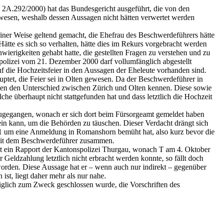
 2A.292/2000) hat das Bundesgericht ausgeführt, die von den
esen, weshalb dessen Aussagen nicht hätten verwertet werden
iner Weise geltend gemacht, die Ehefrau des Beschwerdeführers hätte
tte es sich so verhalten, hätte dies im Rekurs vorgebracht werden
ierigkeiten gehabt hatte, die gestellten Fragen zu verstehen und zu
olizei vom 21. Dezember 2000 darf vollumfänglich abgestellt
f die Hochzeitsfeier in den Aussagen der Eheleute vorhanden sind.
uptet, die Feier sei in Olten gewesen. Da der Beschwerdeführer in
ssen den Unterschied zwischen Zürich und Olten kennen. Diese sowie
he überhaupt nicht stattgefunden hat und dass letztlich die Hochzeit
zugegangen, wonach er sich dort beim Fürsorgeamt gemeldet haben
ein kann, um die Behörden zu täuschen. Dieser Verdacht drängt sich
01 um eine Anmeldung in Romanshorn bemüht hat, also kurz bevor die
01 mit dem Beschwerdeführer zusammen.
ert ein Rapport der Kantonspolizei Thurgau, wonach T am 4. Oktober
eldzahlung letztlich nicht erbracht werden konnte, so fällt doch
worden. Diese Aussage hat er – wenn auch nur indirekt – gegenüber
st, liegt daher mehr als nur nahe.
ediglich zum Zweck geschlossen wurde, die Vorschriften des