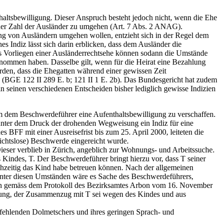
altsbewilligung. Dieser Anspruch besteht jedoch nicht, wenn die Ehe
 der Zahl der Ausländer zu umgehen (Art. 7 Abs. 2 ANAG).
ung von Ausländern umgehen wollen, entzieht sich in der Regel dem
es Indiz lässt sich darin erblicken, dass dem Ausländer die
das Vorliegen einer Ausländerrechtsehe können sodann die Umstände
enommen haben. Dasselbe gilt, wenn für die Heirat eine Bezahlung
rden, dass die Ehegatten während einer gewissen Zeit
n (BGE 122 II 289 E. b; 121 II 1 E. 2b). Das Bundesgericht hat zudem
in seinen verschiedenen Entscheiden bisher lediglich gewisse Indizien
um dem Beschwerdeführer eine Aufenthaltsbewilligung zu verschaffen.
g unter dem Druck der drohenden Wegweisung ein Indiz für eine
s BFF mit einer Ausreisefrist bis zum 25. April 2000, leiteten die
sichtslose) Beschwerde eingereicht wurde.
ieser verblieb in Zürich, angeblich zur Wohnungs- und Arbeitssuche.
indes, T. Der Beschwerdeführer bringt hierzu vor, dass T seiner
chzeitig das Kind habe betreuen können. Nach der allgemeinen
 Unter diesen Umständen wäre es Sache des Beschwerdeführers,
edoch gemäss dem Protokoll des Bezirksamtes Arbon vom 16. November
ptung, der Zusammenzug mit T sei wegen des Kindes und aus
fehlenden Dolmetschers und ihres geringen Sprach- und