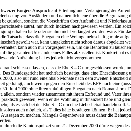
Schweizer Bürgers Anspruch auf Erteilung und Verlängerung der Aufenth
iederlassung von Ausländern und namentlich jene über die Begrenzung
t begründen, sondern die Vorschriften über Aufenthalt und Niederlass
rgerrechtsehe zutraf, nur durch Indizien nachgewiesen werden. Ein solch
igung erhalten hätte oder sie ihm nicht verlängert worden wäre. Für 
 die Tatsache, dass die Ehegatten eine Wohngemeinschaft gar nie aufg
nschaft gewollt war, kann umgekehrt nicht schon daraus abgeleitet we
Verhalten kann auch nur vorgespielt sein, um die Behörden zu täusche
auf die gesamten Umstände eines Falles abzustellen ist. Konkret hat es 
liessende Aufzählung hat es jedoch nicht vorgenommen.
 darauf schliessen lassen, dass die Ehe S – C nur geschlossen wurde, 
rat. Das Bundesgericht hat mehrfach bestätigt, dass eine Eheschliessun
ärz 2000, also nur rund eineinhalb Monate nach dem zweiten Entscheid de
e Zeit gedrängt, auch wenn gegen den Entscheid des BFF noch eine (aus
am 30. Juni 2000 ohne ihren zukünftigen Ehegatten nach Romanshorn. D
allein, sondern wieder zusammen mit ihrem Exfreund und Vater ihres K
n praktisch gewesen, wenn er die Wohnung mitfinanziert habe und glei
hr, als es sich bei der Ehe S – C um eine Liebesheirat handeln soll.
 insofern auch möglich, als T dies hätte bestätigen können. Er hat j
elche Aussagen zu machen. Mangels Gegenbeweis muss daher die Behau
werden.
frau durch die Kantonspolizei vom 21. Dezember 2000 dürfe wegen des 