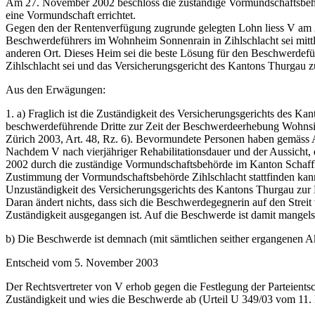
Am 27. November 2002 beschloss die zuständige Vormundschaftsbeh
eine Vormundschaft errichtet.
Gegen den der Rentenverfügung zugrunde gelegten Lohn liess V am 2
Beschwerdeführers im Wohnheim Sonnenrain in Zihlschlacht sei mittl
anderen Ort. Dieses Heim sei die beste Lösung für den Beschwerdef
Zihlschlacht sei und das Versicherungsgericht des Kantons Thurgau zus
Aus den Erwägungen:
1. a) Fraglich ist die Zuständigkeit des Versicherungsgerichts des K
beschwerdeführende Dritte zur Zeit der Beschwerdeerhebung Wohnsit
Zürich 2003, Art. 48, Rz. 6). Bevormundete Personen haben gemäss 
Nachdem V nach vierjähriger Rehabilitationsdauer und der Aussicht, 
2002 durch die zuständige Vormundschaftsbehörde im Kanton Schaffh
Zustimmung der Vormundschaftsbehörde Zihlschlacht stattfinden kann 
Unzuständigkeit des Versicherungsgerichts des Kantons Thurgau zu
Daran ändert nichts, dass sich die Beschwerdegegnerin auf den Streit
Zuständigkeit ausgegangen ist. Auf die Beschwerde ist damit mangels 
b) Die Beschwerde ist demnach (mit sämtlichen seither ergangenen A
Entscheid vom 5. November 2003
Der Rechtsvertreter von V erhob gegen die Festlegung der Parteients
Zuständigkeit und wies die Beschwerde ab (Urteil U 349/03 vom 11.