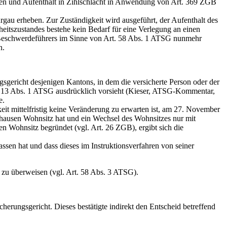
en und Aufenthalt in Zihlschlacht in Anwendung von Art. 369 ZGB
u erheben. Zur Zuständigkeit wird ausgeführt, der Aufenthalt des
eitszustandes bestehe kein Bedarf für eine Verlegung an einen
 Beschwerdeführers im Sinne von Art. 58 Abs. 1 ATSG nunmehr
n.
gsgericht desjenigen Kantons, in dem die versicherte Person oder der
t. 13 Abs. 1 ATSG ausdrücklich vorsieht (Kieser, ATSG-Kommentar,
e.
it mittelfristig keine Veränderung zu erwarten ist, am 27. November
hausen Wohnsitz hat und ein Wechsel des Wohnsitzes nur mit
n Wohnsitz begründet (vgl. Art. 26 ZGB), ergibt sich die
ssen hat und dass dieses im Instruktionsverfahren von seiner
 zu überweisen (vgl. Art. 58 Abs. 3 ATSG).
erungsgericht. Dieses bestätigte indirekt den Entscheid betreffend