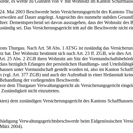
örde, es werde zu Gunsten von V mit Wohnsitz im Kanton Schaffhaus
4. Mai 2003 Beschwerde beim Versicherungsgericht des Kantons Thurga
erweilen auf Dauer angelegt. Angesichts des nunmehr stabilen Gesundh
ührer. Dementsprechend sei davon auszugehen, dass der Wohnsitz des
tändig sei. Das Versicherungsgericht tritt auf die Beschwerde nicht ei
antons Thurgau. Nach Art. 58 Abs. 1 ATSG ist zuständig das Versicherun
z hat. Der Wohnsitz bestimmt sich nach Art. 23 ff. ZGB, wie dies Ar
Art. 25 Abs. 2 ZGB ihren Wohnsitz am Sitz der Vormundschaftsbehörd
dass bezüglich Erlangen der persönlichen Handlungs- und Urteilsfähigke
ausen unter Vormundschaft gestellt worden ist, also im Kanton Schaff
(vgl. Art. 377 ZGB) und auch der Aufenthalt in einer Heilanstalt keine
r Behandlung der vorliegenden Beschwerde.
 vor dem Thurgauer Verwaltungsgericht als Versicherungsgericht eingela
Zuständigkeit nicht einzutreten.
kten) dem zuständigen Versicherungsgericht des Kantons Schaffhausen
chädigung Verwaltungsgerichtsbeschwerde beim Eidgenössischen Versich
 März 2004).