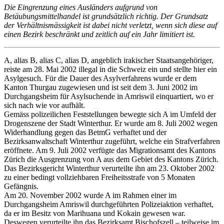
Die Eingrenzung eines Ausländers aufgrund von
Betäubungsmittelhandel ist grundsätzlich richtig. Der Grundsatz
der Verhältnismässigkeit ist dabei nicht verletzt, wenn sich diese auf
einen Bezirk beschränkt und zeitlich auf ein Jahr limitiert ist.
A, alias B, alias C, alias D, angeblich irakischer Staatsangehöriger,
reiste am 28. Mai 2002 illegal in die Schweiz ein und stellte hier ein
Asylgesuch. Für die Dauer des Asylverfahrens wurde er dem
Kanton Thurgau zugewiesen und ist seit dem 3. Juni 2002 im
Durchgangsheim für Asylsuchende in Amriswil einquartiert, wo er
sich nach wie vor aufhält.
Gemäss polizeilichen Feststellungen bewegte sich A im Umfeld der
Drogenszene der Stadt Winterthur. Er wurde am 8. Juli 2002 wegen
Widerhandlung gegen das BetmG verhaftet und der
Bezirksanwaltschaft Winterthur zugeführt, welche ein Strafverfahren
eröffnete. Am 9. Juli 2002 verfügte das Migrationsamt des Kantons
Zürich die Ausgrenzung von A aus dem Gebiet des Kantons Zürich.
Das Bezirksgericht Winterthur verurteilte ihn am 23. Oktober 2002
zu einer bedingt vollziehbaren Freiheitsstrafe von 5 Monaten
Gefängnis.
Am 20. November 2002 wurde A im Rahmen einer im
Durchgangsheim Amriswil durchgeführten Polizeiaktion verhaftet,
da er im Besitz von Marihuana und Kokain gewesen war.
Deswegen verurteilte ihn das Bezirksamt Bischofszell – teilweise im