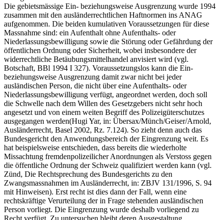
Die gebietsmässige Ein- beziehungsweise Ausgrenzung wurde 1994
zusammen mit den ausländerrechtlichen Haftnormen ins ANAG
aufgenommen. Die beiden kumulativen Voraussetzungen für diese
Massnahme sind: ein Aufenthalt ohne Aufenthalts- oder
Niederlassungsbewilligung sowie die Störung oder Gefährdung der
öffentlichen Ordnung oder Sicherheit, wobei insbesondere der
widerrechtliche Betäubungsmittelhandel anvisiert wird (vgl.
Botschaft, BBl 1994 I 327). Voraussetzungslos kann die Ein-
beziehungsweise Ausgrenzung damit zwar nicht bei jeder
ausländischen Person, die nicht über eine Aufenthalts- oder
Niederlassungsbewilligung verfügt, angeordnet werden, doch soll
die Schwelle nach dem Willen des Gesetzgebers nicht sehr hoch
angesetzt und von einem weiten Begriff des Polizeigüterschutzes
ausgegangen werden(Hugi Yar, in: Übersax/Münch/Geiser/Arnold,
Ausländerrecht, Basel 2002, Rz. 7.124). So zieht denn auch das
Bundesgericht den Anwendungsbereich der Eingrenzung weit. Es
hat beispielsweise entschieden, dass bereits die wiederholte
Missachtung fremdenpolizeilicher Anordnungen als Verstoss gegen
die öffentliche Ordnung der Schweiz qualifiziert werden kann (vgl.
Zünd, Die Rechtsprechung des Bundesgerichts zu den
Zwangsmassnahmen im Ausländerrecht, in: ZBJV 131/1996, S. 94
mit Hinweisen). Erst recht ist dies dann der Fall, wenn eine
rechtskräftige Verurteilung der in Frage stehenden ausländischen
Person vorliegt. Die Eingrenzung wurde deshalb vorliegend zu
Recht verfügt. Zu untersuchen bleibt deren Ausgestaltung.