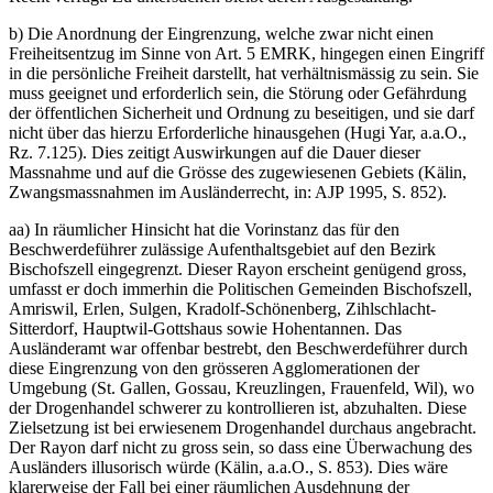
b) Die Anordnung der Eingrenzung, welche zwar nicht einen
Freiheitsentzug im Sinne von Art. 5 EMRK, hingegen einen Eingriff
in die persönliche Freiheit darstellt, hat verhältnismässig zu sein. Sie
muss geeignet und erforderlich sein, die Störung oder Gefährdung
der öffentlichen Sicherheit und Ordnung zu beseitigen, und sie darf
nicht über das hierzu Erforderliche hinausgehen (Hugi Yar, a.a.O.,
Rz. 7.125). Dies zeitigt Auswirkungen auf die Dauer dieser
Massnahme und auf die Grösse des zugewiesenen Gebiets (Kälin,
Zwangsmassnahmen im Ausländerrecht, in: AJP 1995, S. 852).
aa) In räumlicher Hinsicht hat die Vorinstanz das für den
Beschwerdeführer zulässige Aufenthaltsgebiet auf den Bezirk
Bischofszell eingegrenzt. Dieser Rayon erscheint genügend gross,
umfasst er doch immerhin die Politischen Gemeinden Bischofszell,
Amriswil, Erlen, Sulgen, Kradolf-Schönenberg, Zihlschlacht-
Sitterdorf, Hauptwil-Gottshaus sowie Hohentannen. Das
Ausländeramt war offenbar bestrebt, den Beschwerdeführer durch
diese Eingrenzung von den grösseren Agglomerationen der
Umgebung (St. Gallen, Gossau, Kreuzlingen, Frauenfeld, Wil), wo
der Drogenhandel schwerer zu kontrollieren ist, abzuhalten. Diese
Zielsetzung ist bei erwiesenem Drogenhandel durchaus angebracht.
Der Rayon darf nicht zu gross sein, so dass eine Überwachung des
Ausländers illusorisch würde (Kälin, a.a.O., S. 853). Dies wäre
klarerweise der Fall bei einer räumlichen Ausdehnung der