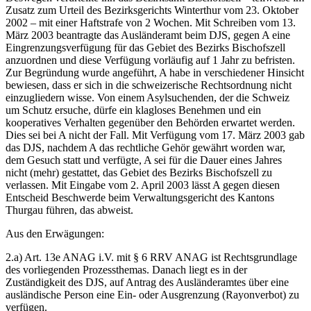
Zusatz zum Urteil des Bezirksgerichts Winterthur vom 23. Oktober
2002 – mit einer Haftstrafe von 2 Wochen. Mit Schreiben vom 13.
März 2003 beantragte das Ausländeramt beim DJS, gegen A eine
Eingrenzungsverfügung für das Gebiet des Bezirks Bischofszell
anzuordnen und diese Verfügung vorläufig auf 1 Jahr zu befristen.
Zur Begründung wurde angeführt, A habe in verschiedener Hinsicht
bewiesen, dass er sich in die schweizerische Rechtsordnung nicht
einzugliedern wisse. Von einem Asylsuchenden, der die Schweiz
um Schutz ersuche, dürfe ein klagloses Benehmen und ein
kooperatives Verhalten gegenüber den Behörden erwartet werden.
Dies sei bei A nicht der Fall. Mit Verfügung vom 17. März 2003 gab
das DJS, nachdem A das rechtliche Gehör gewährt worden war,
dem Gesuch statt und verfügte, A sei für die Dauer eines Jahres
nicht (mehr) gestattet, das Gebiet des Bezirks Bischofszell zu
verlassen. Mit Eingabe vom 2. April 2003 lässt A gegen diesen
Entscheid Beschwerde beim Verwaltungsgericht des Kantons
Thurgau führen, das abweist.
Aus den Erwägungen:
2.a) Art. 13e ANAG i.V. mit § 6 RRV ANAG ist Rechtsgrundlage
des vorliegenden Prozessthemas. Danach liegt es in der
Zuständigkeit des DJS, auf Antrag des Ausländeramtes über eine
ausländische Person eine Ein- oder Ausgrenzung (Rayonverbot) zu
verfügen.