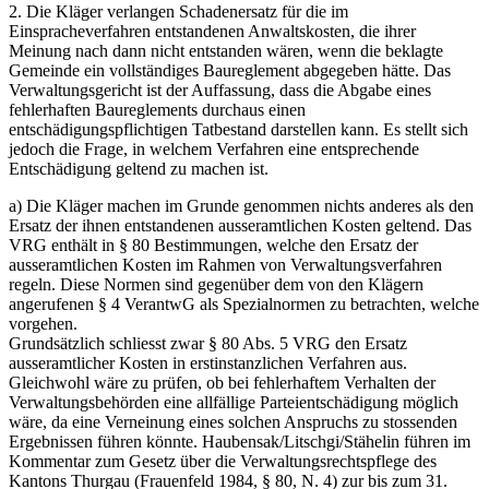
2. Die Kläger verlangen Schadenersatz für die im
Einspracheverfahren entstandenen Anwaltskosten, die ihrer
Meinung nach dann nicht entstanden wären, wenn die beklagte
Gemeinde ein vollständiges Baureglement abgegeben hätte. Das
Verwaltungsgericht ist der Auffassung, dass die Abgabe eines
fehlerhaften Baureglements durchaus einen
entschädigungspflichtigen Tatbestand darstellen kann. Es stellt sich
jedoch die Frage, in welchem Verfahren eine entsprechende
Entschädigung geltend zu machen ist.
a) Die Kläger machen im Grunde genommen nichts anderes als den
Ersatz der ihnen entstandenen ausseramtlichen Kosten geltend. Das
VRG enthält in § 80 Bestimmungen, welche den Ersatz der
ausseramtlichen Kosten im Rahmen von Verwaltungsverfahren
regeln. Diese Normen sind gegenüber dem von den Klägern
angerufenen § 4 VerantwG als Spezialnormen zu betrachten, welche
vorgehen.
Grundsätzlich schliesst zwar § 80 Abs. 5 VRG den Ersatz
ausseramtlicher Kosten in erstinstanzlichen Verfahren aus.
Gleichwohl wäre zu prüfen, ob bei fehlerhaftem Verhalten der
Verwaltungsbehörden eine allfällige Parteientschädigung möglich
wäre, da eine Verneinung eines solchen Anspruchs zu stossenden
Ergebnissen führen könnte. Haubensak/Litschgi/Stähelin führen im
Kommentar zum Gesetz über die Verwaltungsrechtspflege des
Kantons Thurgau (Frauenfeld 1984, § 80, N. 4) zur bis zum 31.