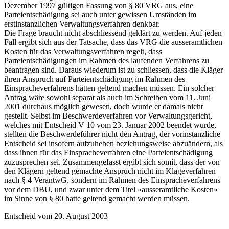
Dezember 1997 gültigen Fassung von § 80 VRG aus, eine
Parteientschädigung sei auch unter gewissen Umständen im
erstinstanzlichen Verwaltungsverfahren denkbar.
Die Frage braucht nicht abschliessend geklärt zu werden. Auf jeden
Fall ergibt sich aus der Tatsache, dass das VRG die ausseramtlichen
Kosten für das Verwaltungsverfahren regelt, dass
Parteientschädigungen im Rahmen des laufenden Verfahrens zu
beantragen sind. Daraus wiederum ist zu schliessen, dass die Kläger
ihren Anspruch auf Parteientschädigung im Rahmen des
Einspracheverfahrens hätten geltend machen müssen. Ein solcher
Antrag wäre sowohl separat als auch im Schreiben vom 11. Juni
2001 durchaus möglich gewesen, doch wurde er damals nicht
gestellt. Selbst im Beschwerdeverfahren vor Verwaltungsgericht,
welches mit Entscheid V 10 vom 23. Januar 2002 beendet wurde,
stellten die Beschwerdeführer nicht den Antrag, der vorinstanzliche
Entscheid sei insofern aufzuheben beziehungsweise abzuändern, als
dass ihnen für das Einspracheverfahren eine Parteientschädigung
zuzusprechen sei. Zusammengefasst ergibt sich somit, dass der von
den Klägern geltend gemachte Anspruch nicht im Klageverfahren
nach § 4 VerantwG, sondern im Rahmen des Einspracheverfahrens
vor dem DBU, und zwar unter dem Titel «ausseramtliche Kosten»
im Sinne von § 80 hatte geltend gemacht werden müssen.
Entscheid vom 20. August 2003