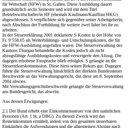
für Wirtschaft (HFW) in St. Gallen. Diese Ausbildung dauert
grundsätzlich sechs Semester und wird mit dem Titel
Betriebswirtschafter/in HF (ehemals Kaufmann/Kauffrau HKG)
abgeschlossen. S verpflichtete sich gegenüber seiner Arbeitgeberin,
nach Abschluss der Fortbildung für weitere zwei Jahre bei ihr zu
arbeiten.
In der Steuererklärung 2001 deklarierte S Kosten in der Höhe von
Fr. 9’558.05 als Weiterbildungs- und Umschulungskosten, die für
die HFW-Ausbildung angefallen waren. Die Steuerverwaltung des
Kantons Thurgau behandelte die Kosten jedoch als nicht
abzugsfähige Ausbildungskosten und verweigerte den Abzug. Die
dagegen erhobene Einsprache blieb erfolglos. S gelangte an die
Steuerrekurskommission. Diese hiess seinen Rekurs gut. Dagegen
führte die Steuerverwaltung hinsichtlich der direkten Bundessteuer
Beschwerde an das Verwaltungsgericht, das diese am 8. September
2004 abwies.
Mit Verwaltungsgerichtsbeschwerde gelangte die Steuerverwaltung
ans Bundesgericht, das abweist.
Aus dessen Erwägungen:
2.1 Der Bund erhebt eine Einkommenssteuer von den natürlichen
Personen (Art. 1 lit. a DBG). Zu diesem Zweck wird das
Reineinkommen ermittelt, indem von den gesamten steuerbaren
Einkünften die Aufwendungen und die allgemeinen Abzüge nach