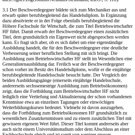
3.1 Der Beschwerdegegner bildete sich zum Mechaniker aus und
erwarb später berufsbegleitend das Handelsdiplom. In Ergänzung
dazu absolvierte er in der Folge ebenfalls berufsbegleitend die
Höhere Fachschule für Wirtschaft, die zum Titel Betriebswirtschafter
HF führt. Damit erwarb der Beschwerdegegner einen zusätzlichen
Titel, dem grundsätzlich ein Eigenwert nicht abgesprochen werden
kann. Es fragt sich aber, ob es sich dabei um eine eigenständige
Ausbildung handelt, die für den Beschwerdegegner eine deutliche
Verbesserung seiner beruflichen Stellung mit sich bringt. Die
Ausbildung zum Betriebswirtschafter HF stellt im Wesentlichen eine
Generalistenausbildung dar. Freilich war der Beschwerdegegner
schon vorher im Besitz des Handelsdiploms, wofür er die einjährige
berufsbegleitende Handelsschule besucht hatte. Der Vergleich der
beiden Ausbildungsgänge (einerseits einjährige Handelsschule,
andererseits sechssemestrige Ausbildung zum Betriebsökonomen)
zeigt, dass die Fortbildung zum Betriebswirtschafter HF nicht
lediglich eine Vertiefung und Aktualisierung der schon vorhandenen
Kenntnisse etwa an einzelnen Tagungen oder einwöchigen
Weiterbildungskursen bedeutet. Vielmehr ist davon auszugehen,
dass die Fortbildung zum Betriebsökonomen HF grundsätzlich zu
wesentlichen Zusatzkenntnissen und zu einem zusätzlichen Titel mit
gewissem eigenem Wert führt. Dieser Titel kommt andrerseits aber
auch nicht einem Universitätsstudium oder dem Abschluss an einer
Fachhochschule gleich und ist somit von weniger grosser