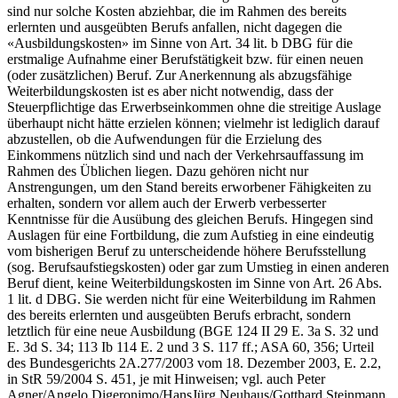
sind nur solche Kosten abziehbar, die im Rahmen des bereits
erlernten und ausgeübten Berufs anfallen, nicht dagegen die
«Ausbildungskosten» im Sinne von Art. 34 lit. b DBG für die
erstmalige Aufnahme einer Berufstätigkeit bzw. für einen neuen
(oder zusätzlichen) Beruf. Zur Anerkennung als abzugsfähige
Weiterbildungskosten ist es aber nicht notwendig, dass der
Steuerpflichtige das Erwerbseinkommen ohne die streitige Auslage
überhaupt nicht hätte erzielen können; vielmehr ist lediglich darauf
abzustellen, ob die Aufwendungen für die Erzielung des
Einkommens nützlich sind und nach der Verkehrsauffassung im
Rahmen des Üblichen liegen. Dazu gehören nicht nur
Anstrengungen, um den Stand bereits erworbener Fähigkeiten zu
erhalten, sondern vor allem auch der Erwerb verbesserter
Kenntnisse für die Ausübung des gleichen Berufs. Hingegen sind
Auslagen für eine Fortbildung, die zum Aufstieg in eine eindeutig
vom bisherigen Beruf zu unterscheidende höhere Berufsstellung
(sog. Berufsaufstiegskosten) oder gar zum Umstieg in einen anderen
Beruf dient, keine Weiterbildungskosten im Sinne von Art. 26 Abs.
1 lit. d DBG. Sie werden nicht für eine Weiterbildung im Rahmen
des bereits erlernten und ausgeübten Berufs erbracht, sondern
letztlich für eine neue Ausbildung (BGE 124 II 29 E. 3a S. 32 und
E. 3d S. 34; 113 Ib 114 E. 2 und 3 S. 117 ff.; ASA 60, 356; Urteil
des Bundesgerichts 2A.277/2003 vom 18. Dezember 2003, E. 2.2,
in StR 59/2004 S. 451, je mit Hinweisen; vgl. auch Peter
Agner/Angelo Digeronimo/HansJürg Neuhaus/Gotthard Steinmann,