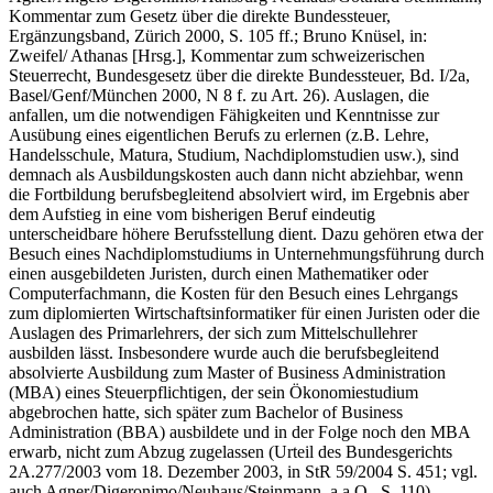
Kommentar zum Gesetz über die direkte Bundessteuer,
Ergänzungsband, Zürich 2000, S. 105 ff.; Bruno Knüsel, in:
Zweifel/ Athanas [Hrsg.], Kommentar zum schweizerischen
Steuerrecht, Bundesgesetz über die direkte Bundessteuer, Bd. I/2a,
Basel/Genf/München 2000, N 8 f. zu Art. 26). Auslagen, die
anfallen, um die notwendigen Fähigkeiten und Kenntnisse zur
Ausübung eines eigentlichen Berufs zu erlernen (z.B. Lehre,
Handelsschule, Matura, Studium, Nachdiplomstudien usw.), sind
demnach als Ausbildungskosten auch dann nicht abziehbar, wenn
die Fortbildung berufsbegleitend absolviert wird, im Ergebnis aber
dem Aufstieg in eine vom bisherigen Beruf eindeutig
unterscheidbare höhere Berufsstellung dient. Dazu gehören etwa der
Besuch eines Nachdiplomstudiums in Unternehmungsführung durch
einen ausgebildeten Juristen, durch einen Mathematiker oder
Computerfachmann, die Kosten für den Besuch eines Lehrgangs
zum diplomierten Wirtschaftsinformatiker für einen Juristen oder die
Auslagen des Primarlehrers, der sich zum Mittelschullehrer
ausbilden lässt. Insbesondere wurde auch die berufsbegleitend
absolvierte Ausbildung zum Master of Business Administration
(MBA) eines Steuerpflichtigen, der sein Ökonomiestudium
abgebrochen hatte, sich später zum Bachelor of Business
Administration (BBA) ausbildete und in der Folge noch den MBA
erwarb, nicht zum Abzug zugelassen (Urteil des Bundesgerichts
2A.277/2003 vom 18. Dezember 2003, in StR 59/2004 S. 451; vgl.
auch Agner/Digeronimo/Neuhaus/Steinmann, a.a.O., S. 110).