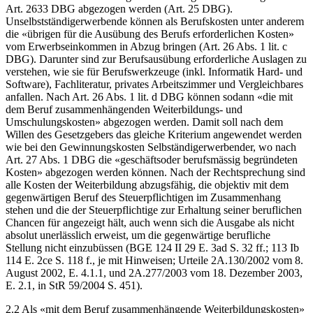
Art. 2633 DBG abgezogen werden (Art. 25 DBG).
Unselbstständigerwerbende können als Berufskosten unter anderem
die «übrigen für die Ausübung des Berufs erforderlichen Kosten»
vom Erwerbseinkommen in Abzug bringen (Art. 26 Abs. 1 lit. c
DBG). Darunter sind zur Berufsausübung erforderliche Auslagen zu
verstehen, wie sie für Berufswerkzeuge (inkl. Informatik Hard- und
Software), Fachliteratur, privates Arbeitszimmer und Vergleichbares
anfallen. Nach Art. 26 Abs. 1 lit. d DBG können sodann «die mit
dem Beruf zusammenhängenden Weiterbildungs- und
Umschulungskosten» abgezogen werden. Damit soll nach dem
Willen des Gesetzgebers das gleiche Kriterium angewendet werden
wie bei den Gewinnungskosten Selbständigerwerbender, wo nach
Art. 27 Abs. 1 DBG die «geschäftsoder berufsmässig begründeten
Kosten» abgezogen werden können. Nach der Rechtsprechung sind
alle Kosten der Weiterbildung abzugsfähig, die objektiv mit dem
gegenwärtigen Beruf des Steuerpflichtigen im Zusammenhang
stehen und die der Steuerpflichtige zur Erhaltung seiner beruflichen
Chancen für angezeigt hält, auch wenn sich die Ausgabe als nicht
absolut unerlässlich erweist, um die gegenwärtige berufliche
Stellung nicht einzubüssen (BGE 124 II 29 E. 3ad S. 32 ff.; 113 Ib
114 E. 2ce S. 118 f., je mit Hinweisen; Urteile 2A.130/2002 vom 8.
August 2002, E. 4.1.1, und 2A.277/2003 vom 18. Dezember 2003,
E. 2.1, in StR 59/2004 S. 451).
2.2 Als «mit dem Beruf zusammenhängende Weiterbildungskosten»