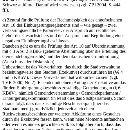
Schwyz anführte. Darauf wird verwiesen (vgl. ZBl 2004, S. 444
ff.).
e) Zentral für die Prüfung der Rechtmässigkeit des angefochtenen
Art. 10 des Einbürgerungsreglements sind – wie gesagt – zwei
verfassungsrechtliche Parameter: der Anspruch auf rechtliches
Gehör des Gesuchstellers und der Anspruch auf Begründung eines
negativen Einbürgerungsbeschlusses.
Daneben geht es um die Prüfung des Art. 10 auf Übereinstimmung
mit § 3 Abs. 2 KBüG (geheime Abstimmung über die Erteilung des
Gemeindebürgerrechts) und der demokratischen Grundordnung
(Ausschluss der Diskussion).
Unbestritten ist das Vorverfahren, das durch die Stadtverwaltung
beziehungsweise den Stadtrat (Exekutive) durchzuführen ist (§§ 4
und 5 KBüV). Dieses Vorverfahren hat willkürfrei zu sein (vgl.
TVR 2000, Nr. 2). Es endet mit einem Antrag der Exekutive an das
für den Einbürgerungsbeschluss zuständige Gemeindeorgan (§ 6
KBüV), nämlich Gemeindeversammlung / Gemeindeparlament /
Einbürgerungskommision (in M ist dies das Stadtparlament). Schon
daraus folgt, dass das zuständige Beschlussorgan (hier das
Stadtparlament) grundsätzlich jederzeit auch einen
Rückweisungsbeschluss zur weiteren Abklärung eines Gesuches
durch die Exekutive fassen kann, wenn neue Momente auftauchen
oder wenn es anders gewichten will. Es folgt aber auch, dass das
Beschlussorgan dem Antrag zustimmen oder ihn verwerfen kann.