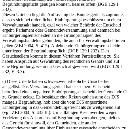
Begründungspflicht genügen können, liess es offen (BGE 129 I
232).
Diesen Urteilen liegt die Auffassung des Bundesgerichts zugrunde,
dass es sich bei ordentlichen Einbürgerungsbeschlüssen um einen
Verwaltungsakt handelt, egal von welcher Behörde der Entscheid
ergeht. Parlament oder Gemeindeversammlung sind demnach bei
Einbürgerungsentscheiden an die Grundprinzipien des
Verwaltungshandelns gebunden, die auch für Verwaltungsbehörden
gelten (ZBl 2004, S. 415). Ablehnende Einbürgerungsentscheide
unterliegen der Begründungspflicht (BGE 129 I 232). Den
Gesuchstellern kommt in diesem Verfahren Parteistellung zu: Sie
haben Anspruch auf Gewährung des rechtlichen Gehörs und auf
eine Begründung, wenn ihr Gesuch abgewiesen wird (BGE 129 I
232, E. 3.3).
c) Diese Urteile haben schweizweit erhebliche Unsicherheit
ausgelöst. Das Verwaltungsgericht hat sie seinem Entscheid
betreffend einen negativen Einbürgerungsentscheid der Gemeinde O
zu Grunde gelegt. Es bestätigte eine Rekursgutheissung des DJS
mangels Begründung, hob aber die vom DJS angeordnete
Einbürgerung in das Gemeindebürgerrecht als zu weitgehend auf
(vgl. ZBl 2004, S. 432 ff.). Um allfälligen Beschwerden wegen
Verletzung des Anspruchs auf Begründung vorzubeugen, hielt es
das Gericht für sinnvoll, den Gemeinden, die an der
Gemeindeversammlung über Einbürgerungsgesuche entscheiden, zu