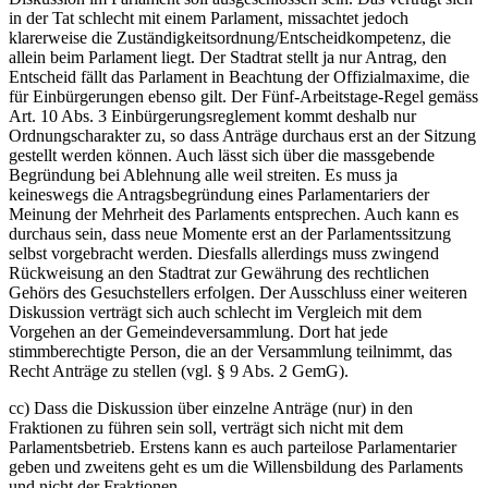
in der Tat schlecht mit einem Parlament, missachtet jedoch
klarerweise die Zuständigkeitsordnung/Entscheidkompetenz, die
allein beim Parlament liegt. Der Stadtrat stellt ja nur Antrag, den
Entscheid fällt das Parlament in Beachtung der Offizialmaxime, die
für Einbürgerungen ebenso gilt. Der Fünf-Arbeitstage-Regel gemäss
Art. 10 Abs. 3 Einbürgerungsreglement kommt deshalb nur
Ordnungscharakter zu, so dass Anträge durchaus erst an der Sitzung
gestellt werden können. Auch lässt sich über die massgebende
Begründung bei Ablehnung alle weil streiten. Es muss ja
keineswegs die Antragsbegründung eines Parlamentariers der
Meinung der Mehrheit des Parlaments entsprechen. Auch kann es
durchaus sein, dass neue Momente erst an der Parlamentssitzung
selbst vorgebracht werden. Diesfalls allerdings muss zwingend
Rückweisung an den Stadtrat zur Gewährung des rechtlichen
Gehörs des Gesuchstellers erfolgen. Der Ausschluss einer weiteren
Diskussion verträgt sich auch schlecht im Vergleich mit dem
Vorgehen an der Gemeindeversammlung. Dort hat jede
stimmberechtigte Person, die an der Versammlung teilnimmt, das
Recht Anträge zu stellen (vgl. § 9 Abs. 2 GemG).
cc) Dass die Diskussion über einzelne Anträge (nur) in den
Fraktionen zu führen sein soll, verträgt sich nicht mit dem
Parlamentsbetrieb. Erstens kann es auch parteilose Parlamentarier
geben und zweitens geht es um die Willensbildung des Parlaments
und nicht der Fraktionen.