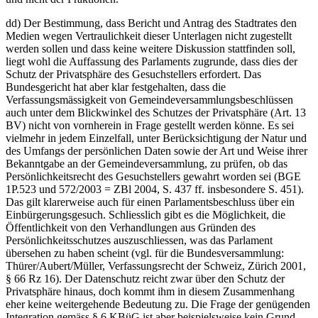
dd) Der Bestimmung, dass Bericht und Antrag des Stadtrates den
Medien wegen Vertraulichkeit dieser Unterlagen nicht zugestellt
werden sollen und dass keine weitere Diskussion stattfinden soll,
liegt wohl die Auffassung des Parlaments zugrunde, dass dies der
Schutz der Privatsphäre des Gesuchstellers erfordert. Das
Bundesgericht hat aber klar festgehalten, dass die
Verfassungsmässigkeit von Gemeindeversammlungsbeschlüssen
auch unter dem Blickwinkel des Schutzes der Privatsphäre (Art. 13
BV) nicht von vornherein in Frage gestellt werden könne. Es sei
vielmehr in jedem Einzelfall, unter Berücksichtigung der Natur und
des Umfangs der persönlichen Daten sowie der Art und Weise ihrer
Bekanntgabe an der Gemeindeversammlung, zu prüfen, ob das
Persönlichkeitsrecht des Gesuchstellers gewahrt worden sei (BGE
1P.523 und 572/2003 = ZBl 2004, S. 437 ff. insbesondere S. 451).
Das gilt klarerweise auch für einen Parlamentsbeschluss über ein
Einbürgerungsgesuch. Schliesslich gibt es die Möglichkeit, die
Öffentlichkeit von den Verhandlungen aus Gründen des
Persönlichkeitsschutzes auszuschliessen, was das Parlament
übersehen zu haben scheint (vgl. für die Bundesversammlung:
Thürer/Aubert/Müller, Verfassungsrecht der Schweiz, Zürich 2001,
§ 66 Rz 16). Der Datenschutz reicht zwar über den Schutz der
Privatsphäre hinaus, doch kommt ihm in diesem Zusammenhang
eher keine weitergehende Bedeutung zu. Die Frage der genügenden
Integration gemäss § 6 KBüG ist aber beispielsweise kein Grund,