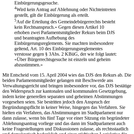
Einbürgerungsgesuche.
4
Wird kein Antrag auf Ablehnung oder Nichteintreten
gestellt, gilt die Einbürgerung als erteilt.
5
Auf die Erteilung des Gemeindebürgerrechts besteht
kein Rechtsanspruch.» Gegen diesen Artikel 10
erhoben zwei Parlamentsmitglieder Rekurs beim DJS
und beantragten Aufhebung des
Einbürgerungsreglements. Sie machten insbesondere
geltend, Art. 10 des Einbürgerungsreglementes
verstosse gegen § 3Abs. 2 KBüG, der wie folgt lautet:
«Über Bürgerrechtsgesuche ist einzeln und geheim
abzustimmen.»
Mit Entscheid vom 15. April 2004 wies das DJS den Rekurs ab. Die
beiden Parlamentsmitglieder gelangen mit Beschwerde ans
Verwaltungsgericht und bringen insbesondere vor, das DJS bestätige
den Widerspruch zur kantonalen und kommunalen Gesetzgebung,
indem keine generellen separaten und geheimen Abstimmungen
vorgesehen seien. Sie bestritten jedoch den Anspruch der
Begründungspflicht in keiner Weise, hingegen das Verfahren. Sie
hielten ein Verfahren, das Abstimmungen im Stadtparlament nur
dann zulasse, wenn bis fünf Tage vor einer Sitzung ein begründeter
Ablehnungsantrag vorliege und das dann im Stadtparlament auch
keine Fragestellungen und Diskussionen zulasse, als rechtsstaatlich