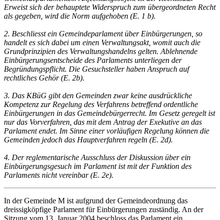
Erweist sich der behauptete Widerspruch zum übergeordneten Recht
als gegeben, wird die Norm aufgehoben (E. 1 b).
2. Beschliesst ein Gemeindeparlament über Einbürgerungen, so
handelt es sich dabei um einen Verwaltungsakt, womit auch die
Grundprinzipien des Verwaltungshandelns gelten. Ablehnende
Einbürgerungsentscheide des Parlaments unterliegen der
Begründungspflicht. Die Gesuchsteller haben Anspruch auf
rechtliches Gehör (E. 2b).
3. Das KBüG gibt den Gemeinden zwar keine ausdrückliche
Kompetenz zur Regelung des Verfahrens betreffend ordentliche
Einbürgerungen in das Gemeindebürgerrecht. Im Gesetz geregelt ist
nur das Vorverfahren, das mit dem Antrag der Exekutive an das
Parlament endet. Im Sinne einer vorläufigen Regelung können die
Gemeinden jedoch das Hauptverfahren regeln (E. 2d).
4. Der reglementarische Ausschluss der Diskussion über ein
Einbürgerungsgesuch im Parlament ist mit der Funktion des
Parlaments nicht vereinbar (E. 2e).
In der Gemeinde M ist aufgrund der Gemeindeordnung das
dreissigköpfige Parlament für Einbürgerungen zuständig. An der
Sitzung vom 13. Januar 2004 beschloss das Parlament ein