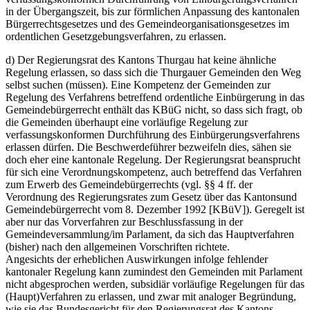
in der Übergangszeit, bis zur förmlichen Anpassung des kantonalen
Bürgerrechtsgesetzes und des Gemeindeorganisationsgesetzes im
ordentlichen Gesetzgebungsverfahren, zu erlassen.
d) Der Regierungsrat des Kantons Thurgau hat keine ähnliche
Regelung erlassen, so dass sich die Thurgauer Gemeinden den Weg
selbst suchen (müssen). Eine Kompetenz der Gemeinden zur
Regelung des Verfahrens betreffend ordentliche Einbürgerung in das
Gemeindebürgerrecht enthält das KBüG nicht, so dass sich fragt, ob
die Gemeinden überhaupt eine vorläufige Regelung zur
verfassungskonformen Durchführung des Einbürgerungsverfahrens
erlassen dürfen. Die Beschwerdeführer bezweifeln dies, sähen sie
doch eher eine kantonale Regelung. Der Regierungsrat beansprucht
für sich eine Verordnungskompetenz, auch betreffend das Verfahren
zum Erwerb des Gemeindebürgerrechts (vgl. §§ 4 ff. der
Verordnung des Regierungsrates zum Gesetz über das Kantonsund
Gemeindebürgerrecht vom 8. Dezember 1992 [KBüV]). Geregelt ist
aber nur das Vorverfahren zur Beschlussfassung in der
Gemeindeversammlung/im Parlament, da sich das Hauptverfahren
(bisher) nach den allgemeinen Vorschriften richtete.
Angesichts der erheblichen Auswirkungen infolge fehlender
kantonaler Regelung kann zumindest den Gemeinden mit Parlament
nicht abgesprochen werden, subsidiär vorläufige Regelungen für das
(Haupt)Verfahren zu erlassen, und zwar mit analoger Begründung,
wie sie das Bundesgericht für den Regierungsrat des Kantons