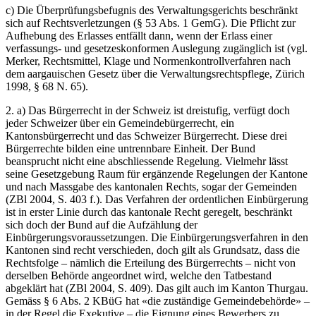
c) Die Überprüfungsbefugnis des Verwaltungsgerichts beschränkt
sich auf Rechtsverletzungen (§ 53 Abs. 1 GemG). Die Pflicht zur
Aufhebung des Erlasses entfällt dann, wenn der Erlass einer
verfassungs- und gesetzeskonformen Auslegung zugänglich ist (vgl.
Merker, Rechtsmittel, Klage und Normenkontrollverfahren nach
dem aargauischen Gesetz über die Verwaltungsrechtspflege, Zürich
1998, § 68 N. 65).
2. a) Das Bürgerrecht in der Schweiz ist dreistufig, verfügt doch
jeder Schweizer über ein Gemeindebürgerrecht, ein
Kantonsbürgerrecht und das Schweizer Bürgerrecht. Diese drei
Bürgerrechte bilden eine untrennbare Einheit. Der Bund
beansprucht nicht eine abschliessende Regelung. Vielmehr lässt
seine Gesetzgebung Raum für ergänzende Regelungen der Kantone
und nach Massgabe des kantonalen Rechts, sogar der Gemeinden
(ZBl 2004, S. 403 f.). Das Verfahren der ordentlichen Einbürgerung
ist in erster Linie durch das kantonale Recht geregelt, beschränkt
sich doch der Bund auf die Aufzählung der
Einbürgerungsvoraussetzungen. Die Einbürgerungsverfahren in den
Kantonen sind recht verschieden, doch gilt als Grundsatz, dass die
Rechtsfolge – nämlich die Erteilung des Bürgerrechts – nicht von
derselben Behörde angeordnet wird, welche den Tatbestand
abgeklärt hat (ZBl 2004, S. 409). Das gilt auch im Kanton Thurgau.
Gemäss § 6 Abs. 2 KBüG hat «die zuständige Gemeindebehörde» –
in der Regel die Exekutive – die Eignung eines Bewerbers zu