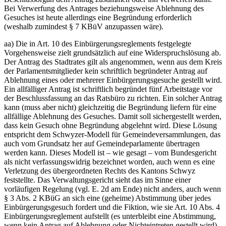
Bei Verwerfung des Antrages beziehungsweise Ablehnung des
Gesuches ist heute allerdings eine Begründung erforderlich
(weshalb zumindest § 7 KBüV anzupassen wäre).
aa) Die in Art. 10 des Einbürgerungsreglements festgelegte
Vorgehensweise zielt grundsätzlich auf eine Widerspruchslösung ab.
Der Antrag des Stadtrates gilt als angenommen, wenn aus dem Kreis
der Parlamentsmitglieder kein schriftlich begründeter Antrag auf
Ablehnung eines oder mehrerer Einbürgerungsgesuche gestellt wird.
Ein allfälliger Antrag ist schriftlich begründet fünf Arbeitstage vor
der Beschlussfassung an das Ratsbüro zu richten. Ein solcher Antrag
kann (muss aber nicht) gleichzeitig die Begründung liefern für eine
allfällige Ablehnung des Gesuches. Damit soll sichergestellt werden,
dass kein Gesuch ohne Begründung abgelehnt wird. Diese Lösung
entspricht dem Schwyzer-Modell für Gemeindeversammlungen, das
auch vom Grundsatz her auf Gemeindeparlamente übertragen
werden kann. Dieses Modell ist – wie gesagt – vom Bundesgericht
als nicht verfassungswidrig bezeichnet worden, auch wenn es eine
Verletzung des übergeordneten Rechts des Kantons Schwyz
feststellte. Das Verwaltungsgericht sieht das im Sinne einer
vorläufigen Regelung (vgl. E. 2d am Ende) nicht anders, auch wenn
§ 3 Abs. 2 KBüG an sich eine (geheime) Abstimmung über jedes
Einbürgerungsgesuch fordert und die Fiktion, wie sie Art. 10 Abs. 4
Einbürgerungsreglement aufstellt (es unterbleibt eine Abstimmung,
wenn kein Antrag auf Ablehnung oder Nichteintreten gestellt wird),