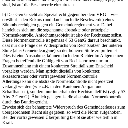
sind, ist auf die Beschwerde einzutreten.
b) Das GemG sieht als Spezialrecht gegenüber dem VRG – wie
erwähnt – den Rekurs (und damit auch die Beschwerde) eines
Stimmberechtigten gegen ein Gemeindereglement vor. Dabei
handelt es sich um die sogenannte abstrakte oder prinzipale
Normenkontrolle. Anfechtungsobjekt ist also der Rechtssatz selbst.
Diese Normenkontrolle ist gemäss § 53 GemG darauf beschränkt,
dass nur die Frage des Widerspruchs von Rechtssätzen der unteren
Stufe (aller Gemeindeorgane) zu der höheren Stufe zu prüfen ist.
Dies ist eine Ausnahme, können doch dem Richter im Allgemeinen
Fragen betreffend die Gültigkeit von Rechtsnormen nur im
Zusammenhang mit einem konkreten Streitfall zum Entscheid
vorgelegt werden. Man spricht diesfalls von konkreter,
akzessorischer oder vorfrageweiser Normenkontrolle.
Allerdings kann die abstrakte Normenkontrolle nicht jederzeit
verlangt werden (wie z.B. in den Kantonen Aargau und
Schaffhausen), sondern nur innerhalb der Rechtsmittelfrist (vgl. § 53
Abs. 2 GemG). Ähnlich gelagert ist die abstrakte Normenkontrolle
durch das Bundesgericht.
Erweist sich der behauptete Widerspruch des Gemeindeerlasses zum
übergeordneten Recht als gegeben, so wird die Norm aufgehoben.
Bei der vorfrageweisen Überprüfung bleibt sie aber weiterhin in
Kraft.