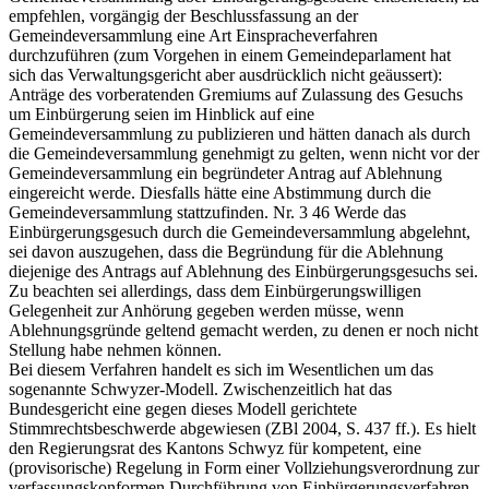
empfehlen, vorgängig der Beschlussfassung an der
Gemeindeversammlung eine Art Einspracheverfahren
durchzuführen (zum Vorgehen in einem Gemeindeparlament hat
sich das Verwaltungsgericht aber ausdrücklich nicht geäussert):
Anträge des vorberatenden Gremiums auf Zulassung des Gesuchs
um Einbürgerung seien im Hinblick auf eine
Gemeindeversammlung zu publizieren und hätten danach als durch
die Gemeindeversammlung genehmigt zu gelten, wenn nicht vor der
Gemeindeversammlung ein begründeter Antrag auf Ablehnung
eingereicht werde. Diesfalls hätte eine Abstimmung durch die
Gemeindeversammlung stattzufinden. Nr. 3 46 Werde das
Einbürgerungsgesuch durch die Gemeindeversammlung abgelehnt,
sei davon auszugehen, dass die Begründung für die Ablehnung
diejenige des Antrags auf Ablehnung des Einbürgerungsgesuchs sei.
Zu beachten sei allerdings, dass dem Einbürgerungswilligen
Gelegenheit zur Anhörung gegeben werden müsse, wenn
Ablehnungsgründe geltend gemacht werden, zu denen er noch nicht
Stellung habe nehmen können.
Bei diesem Verfahren handelt es sich im Wesentlichen um das
sogenannte Schwyzer-Modell. Zwischenzeitlich hat das
Bundesgericht eine gegen dieses Modell gerichtete
Stimmrechtsbeschwerde abgewiesen (ZBl 2004, S. 437 ff.). Es hielt
den Regierungsrat des Kantons Schwyz für kompetent, eine
(provisorische) Regelung in Form einer Vollziehungsverordnung zur
verfassungskonformen Durchführung von Einbürgerungsverfahren