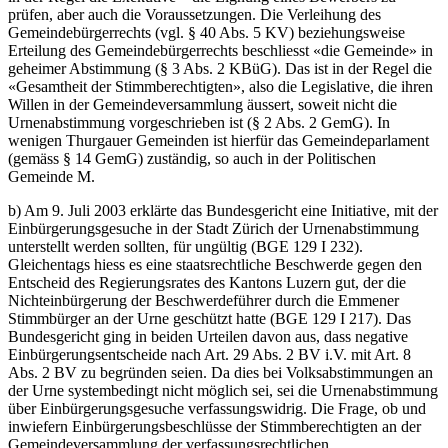
prüfen, aber auch die Voraussetzungen. Die Verleihung des
Gemeindebürgerrechts (vgl. § 40 Abs. 5 KV) beziehungsweise
Erteilung des Gemeindebürgerrechts beschliesst «die Gemeinde» in
geheimer Abstimmung (§ 3 Abs. 2 KBüG). Das ist in der Regel die
«Gesamtheit der Stimmberechtigten», also die Legislative, die ihren
Willen in der Gemeindeversammlung äussert, soweit nicht die
Urnenabstimmung vorgeschrieben ist (§ 2 Abs. 2 GemG). In
wenigen Thurgauer Gemeinden ist hierfür das Gemeindeparlament
(gemäss § 14 GemG) zuständig, so auch in der Politischen
Gemeinde M.
b) Am 9. Juli 2003 erklärte das Bundesgericht eine Initiative, mit der
Einbürgerungsgesuche in der Stadt Zürich der Urnenabstimmung
unterstellt werden sollten, für ungültig (BGE 129 I 232).
Gleichentags hiess es eine staatsrechtliche Beschwerde gegen den
Entscheid des Regierungsrates des Kantons Luzern gut, der die
Nichteinbürgerung der Beschwerdeführer durch die Emmener
Stimmbürger an der Urne geschützt hatte (BGE 129 I 217). Das
Bundesgericht ging in beiden Urteilen davon aus, dass negative
Einbürgerungsentscheide nach Art. 29 Abs. 2 BV i.V. mit Art. 8
Abs. 2 BV zu begründen seien. Da dies bei Volksabstimmungen an
der Urne systembedingt nicht möglich sei, sei die Urnenabstimmung
über Einbürgerungsgesuche verfassungswidrig. Die Frage, ob und
inwiefern Einbürgerungsbeschlüsse der Stimmberechtigten an der
Gemeindeversammlung der verfassungsrechtlichen