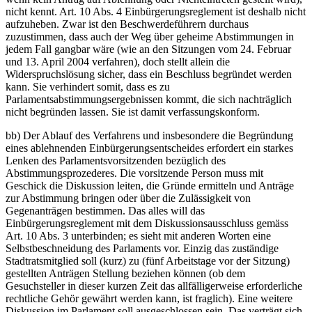
nicht kennt. Art. 10 Abs. 4 Einbürgerungsreglement ist deshalb nicht
aufzuheben. Zwar ist den Beschwerdeführern durchaus
zuzustimmen, dass auch der Weg über geheime Abstimmungen in
jedem Fall gangbar wäre (wie an den Sitzungen vom 24. Februar
und 13. April 2004 verfahren), doch stellt allein die
Widerspruchslösung sicher, dass ein Beschluss begründet werden
kann. Sie verhindert somit, dass es zu
Parlamentsabstimmungsergebnissen kommt, die sich nachträglich
nicht begründen lassen. Sie ist damit verfassungskonform.
bb) Der Ablauf des Verfahrens und insbesondere die Begründung
eines ablehnenden Einbürgerungsentscheides erfordert ein starkes
Lenken des Parlamentsvorsitzenden bezüglich des
Abstimmungsprozederes. Die vorsitzende Person muss mit
Geschick die Diskussion leiten, die Gründe ermitteln und Anträge
zur Abstimmung bringen oder über die Zulässigkeit von
Gegenanträgen bestimmen. Das alles will das
Einbürgerungsreglement mit dem Diskussionsausschluss gemäss
Art. 10 Abs. 3 unterbinden; es sieht mit anderen Worten eine
Selbstbeschneidung des Parlaments vor. Einzig das zuständige
Stadtratsmitglied soll (kurz) zu (fünf Arbeitstage vor der Sitzung)
gestellten Anträgen Stellung beziehen können (ob dem
Gesuchsteller in dieser kurzen Zeit das allfälligerweise erforderliche
rechtliche Gehör gewährt werden kann, ist fraglich). Eine weitere
Diskussion im Parlament soll ausgeschlossen sein. Das verträgt sich