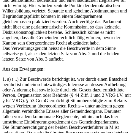
und demokratisch bedenklich und einer städtischen Legislative für
nicht würdig. Hier würden zentrale Punkte der demokratischen
Willensbildung verletzt. Separate und geheime Abstimmungen und
Begründungspflicht könnten in einem Stadtparlament
gleichermassen praktiziert werden. Auch verfüge das Parlament
nicht über eine parlamentarische Kommission, so dass keinerlei
Diskussionsmöglichkeit bestehe. Schliesslich könne es nicht
angehen, dass die Gemeinden rechtlich tätig würden, bevor der
Kanton sein übergeordnetes Recht abgeändert habe.
Das Verwaltungsgericht heisst die Beschwerde in dem Sinne
teilweise gut, als es den letzten Satz von Abs. 2 und die beiden
letzten Sätze von Abs. 3 aufhebt.
Aus den Erwägungen:
1. a) (...) Zur Beschwerde berichtigt ist, wer durch einen Entscheid
berührt ist und ein schutzwürdiges Interesse an dessen Aufhebung
oder Änderung hat sowie jede durch ein Gesetz dazu ermächtigte
Person, Organisation oder Behörde (§ 44 Ziff. 1 und 2 VRG i.V. mit
§ 62 VRG). § 53 GemG ermächtigt Stimmberechtigte zum Rekurs –
wegen Verletzung übergeordneten Rechts – unter anderem gegen
allgemein verbindliche Erlasse aller Gemeindeorgane. Darunter
fallen vor allem kommunale Reglemente, mithin auch das hier
umstrittene Einbürgerungsreglement des Gemeindeparlaments.
Die Stimmberechtigung der beiden Beschwerdeführer in M ist
unbestritten. Da auch die übrigen Prozessvoraussetzungen gegeben