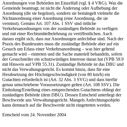
Anordnungen von Behörden im Einzelfall (vgl. § 4 VRG). Was die
Gemeinde beantragt, ist nicht die Änderung oder Aufhebung der
Anordnung (die sie begrüsst), sondern sie bemängelt vielmehr die
Nichtanordnung einer Anordnung (eine Anordnung, die sie
vermisst). Gemäss Art. 107 Abs. 1 SSV sind örtliche
Verkehrsanordnungen von der zuständigen Behörde zu verfügen
und mit einer Rechtsmittelbelehrung zu veröffentlichen. Auch
daraus ergibt sich, dass nur Anordnungen anfechtbar sind. Nach der
Praxis des Bundesrates muss die zuständige Behörde aber auf ein
Gesuch um Erlass einer Verkehrsanordnung – was hier geltend
gemacht wird – eintreten und die Sache materiell behandeln, sofern
der Gesuchsteller ein schutzwürdiges Interesse daran hat (VPB 59.9
mit Hinweis auf VPB 55.31). Zuständige Behörde ist das DBU und
nicht das Verwaltungsgericht. Es kommt hinzu, dass für eine
Herabsetzung der Höchstgeschwindigkeit (von 80 km/h) ein
Gutachten erforderlich ist (Art. 32 Abs. 3 SVG) und dass hierfür
genau umschriebene Voraussetzungen gelten (Art. 108 SSV). Die
Einholung/Erstellung eines entsprechenden Gutachtens obliegt der
zuständigen Behörde (dem DBU). Dessen Entscheid unterliegt der
Beschwerde ans Verwaltungsgericht. Mangels Anfechtungsobjekt
kann demnach auf die Beschwerde nicht eingetreten werden.
Entscheid vom 24. November 2004