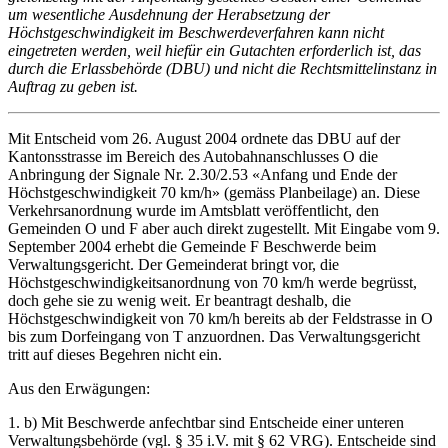
um wesentliche Ausdehnung der Herabsetzung der
Höchstgeschwindigkeit im Beschwerdeverfahren kann nicht
eingetreten werden, weil hiefür ein Gutachten erforderlich ist, das
durch die Erlassbehörde (DBU) und nicht die Rechtsmittelinstanz in
Auftrag zu geben ist.
Mit Entscheid vom 26. August 2004 ordnete das DBU auf der
Kantonsstrasse im Bereich des Autobahnanschlusses O die
Anbringung der Signale Nr. 2.30/2.53 «Anfang und Ende der
Höchstgeschwindigkeit 70 km/h» (gemäss Planbeilage) an. Diese
Verkehrsanordnung wurde im Amtsblatt veröffentlicht, den
Gemeinden O und F aber auch direkt zugestellt. Mit Eingabe vom 9.
September 2004 erhebt die Gemeinde F Beschwerde beim
Verwaltungsgericht. Der Gemeinderat bringt vor, die
Höchstgeschwindigkeitsanordnung von 70 km/h werde begrüsst,
doch gehe sie zu wenig weit. Er beantragt deshalb, die
Höchstgeschwindigkeit von 70 km/h bereits ab der Feldstrasse in O
bis zum Dorfeingang von T anzuordnen. Das Verwaltungsgericht
tritt auf dieses Begehren nicht ein.
Aus den Erwägungen:
1. b) Mit Beschwerde anfechtbar sind Entscheide einer unteren
Verwaltungsbehörde (vgl. § 35 i.V. mit § 62 VRG). Entscheide sind