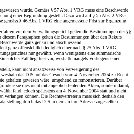
s hingewiesen wurde. Gemäss § 57 Abs. 1 VRG muss eine Beschwerde
eichung einer Begründung gestellt. Dazu wird auf § 55 Abs. 2 VRG
sse gemäss § 46 Abs. 1 VRG eine angemessene Frist zur Ergänzung
erfahren vor dem Verwaltungsgericht gelten die Bestimmungen der §§
ch diesem Paragraphen gelten die Bestimmungen über den Rekurs
e Beschwerde ganz genau und abschliessend.
ent ganz offensichtlich lediglich einer nach § 25 Abs. 1 VRG
waltungsgerichtes nur gewährt, wenn wenigstens eine summarische
n solcher Fall liegt hier vor, weshalb mangels Vorliegens einer
estellt, kann nicht ansatzweise von Verweigerung des
cho, weshalb das DJS auf das Gesuch vom 4. November 2004 zu Recht
n sie gehalten gewesen wäre, umgehend zu remonstrieren. Darüber
ündete sie dies nicht mit angeblich fehlenden Akten, sondern damit,
nwältin fand jedoch spätestens am 4. November 2004 statt und nicht
n verlangen können. Die Rechtsvertreterin muss sich deshalb den
sdarstellung durch das DJS in dem an ihre Adresse zugestellten