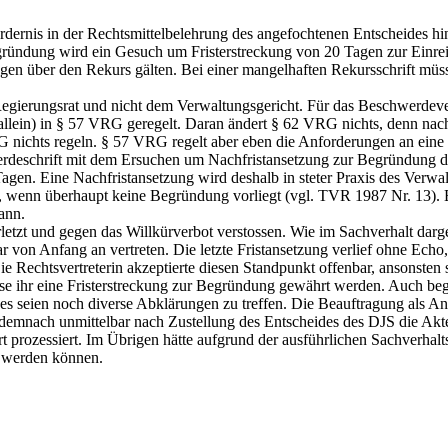
fordernis in der Rechtsmittelbelehrung des angefochtenen Entscheide
egründung wird ein Gesuch um Fristerstreckung von 20 Tagen zur Einr
en über den Rekurs gälten. Bei einer mangelhaften Rekursschrift mü
egierungsrat und nicht dem Verwaltungsgericht. Für das Beschwerdev
allein) in § 57 VRG geregelt. Daran ändert § 62 VRG nichts, denn na
VRG nichts regeln. § 57 VRG regelt aber eben die Anforderungen an ein
erdeschrift mit dem Ersuchen um Nachfristansetzung zur Begründung di
 Tagen. Eine Nachfristansetzung wird deshalb in steter Praxis des Ver
, wenn überhaupt keine Begründung vorliegt (vgl. TVR 1987 Nr. 13). Ei
ann.
letzt und gegen das Willkürverbot verstossen. Wie im Sachverhalt darg
r von Anfang an vertreten. Die letzte Fristansetzung verlief ohne E
e Rechtsvertreterin akzeptierte diesen Standpunkt offenbar, ansonste
se ihr eine Fristerstreckung zur Begründung gewährt werden. Auch begr
 es seien noch diverse Abklärungen zu treffen. Die Beauftragung als A
emnach unmittelbar nach Zustellung des Entscheides des DJS die Akte
 prozessiert. Im Übrigen hätte aufgrund der ausführlichen Sachverhalt
 werden können.