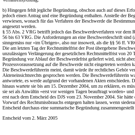
b) Hingegen fehlt jegliche Begründung, obschon auch auf dieses Er
jedoch einen Antrag und eine Begründung enthalten. Anstelle der B
verwiesen, wonach für das Verfahren der Beschwerde die Bestimmung
angesetzt werden.
§ 55 Abs. 2 VRG betrifft jedoch das Beschwerdeverfahren vor dem R
56 bis 63 VRG. Die Anforderungen an eine Beschwerdeschrift sind (
sinngemäss nur «im Übrigen», also nur insoweit, als die §§ 56 ff. 
Die am letzten Tag der Rechtsmittelfrist der Post übergebene Beschw
unzulässigen Verlängerung der gesetzlichen Rechtsmittelfrist von 20
Begründung vor Ablauf der Beschwerdefrist geliefert wird, nicht aber
Prozessvoraussetzung auf die Beschwerde nicht eingetreten werden k
Die Beschwerdeführerin meint, damit würde ihr rechtliches Gehör ver
Akteneinsichtsrechts gesprochen werden. Die Beschwerdeführerin wa
antwortete, es werde aufgrund der vorhandenen Akten entschieden. Di
hinaus wartete sie bis am 15. Dezember 2004, um zu erklären, es müs
sie sei als Anwältin «erst vor wenigen Tagen beauftragt worden» und
erst nach dem Entscheid des DJS vom 23. November 2004. Sie hätte d
Vorwurf des Rechtsmissbrauchs entgegen halten lassen, wenn siederart
Entscheid durchaus eine summarische Begründung zusammengestellt
Entscheid vom 2. März 2005