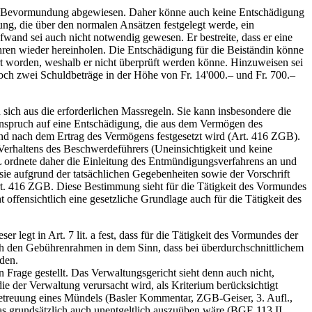
auf Bevormundung abgewiesen. Daher könne auch keine Entschädigung
ng, die über den normalen Ansätzen festgelegt werde, ein
wand sei auch nicht notwendig gewesen. Er bestreite, dass er eine
ren wieder hereinholen. Die Entschädigung für die Beiständin könne
rt worden, weshalb er nicht überprüft werden könne. Hinzuweisen sei
ch zwei Schuldbeträge in der Höhe von Fr. 14'000.– und Fr. 700.–
sich aus die erforderlichen Massregeln. Sie kann insbesondere die
Anspruch auf eine Entschädigung, die aus dem Vermögen des
nd nach dem Ertrag des Vermögens festgesetzt wird (Art. 416 ZGB).
erhaltens des Beschwerdeführers (Uneinsichtigkeit und keine
 ordnete daher die Einleitung des Entmündigungsverfahrens an und
sie aufgrund der tatsächlichen Gegebenheiten sowie der Vorschrift
Art. 416 ZGB. Diese Bestimmung sieht für die Tätigkeit des Vormundes
ffensichtlich eine gesetzliche Grundlage auch für die Tätigkeit des
egt in Art. 7 lit. a fest, dass für die Tätigkeit des Vormundes der
och den Gebührenrahmen in dem Sinn, dass bei überdurchschnittlichem
den.
Frage gestellt. Das Verwaltungsgericht sieht denn auch nicht,
e der Verwaltung verursacht wird, als Kriterium berücksichtigt
Betreuung eines Mündels (Basler Kommentar, ZGB-Geiser, 3. Aufl.,
das grundsätzlich auch unentgeltlich auszuüben wäre (BGE 113 II