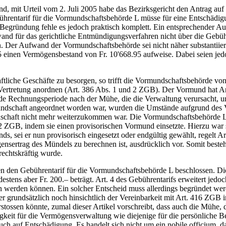
nd, mit Urteil vom 2. Juli 2005 habe das Bezirksgericht den Antrag 
hrentarif für die Vormundschaftsbehörde L müsse für eine Entschädigu
egründung fehle es jedoch praktisch komplett. Ein entsprechender Auf
and für das gerichtliche Entmündigungsverfahren nicht über die Gebüh
n. Der Aufwand der Vormundschaftsbehörde sei nicht näher substantiie
einen Vermögensbestand von Fr. 10'668.95 aufweise. Dabei seien jedo
liche Geschäfte zu besorgen, so trifft die Vormundschaftsbehörde von 
 Vertretung anordnen (Art. 386 Abs. 1 und 2 ZGB). Der Vormund hat 
de Rechnungsperiode nach der Mühe, die die Verwaltung verursacht, u
andschaft angeordnet worden war, wurden die Umstände aufgrund des V
andschaft nicht mehr weiterzukommen war. Die Vormundschaftsbehörde L
 2 ZGB, indem sie einen provisorischen Vormund einsetzte. Hierzu war 
s, sei er nun provisorisch eingesetzt oder endgültig gewählt, regelt 
ertrag des Mündels zu berechnen ist, ausdrücklich vor. Somit besteht o
echtskräftig wurde.
n Gebührentarif für die Vormundschaftsbehörde L beschlossen. Dieser l
stens aber Fr. 200.– beträgt. Art. 4 des Gebührentarifs erweitert jed
en werden können. Ein solcher Entscheid muss allerdings begründet wer
undsätzlich noch hinsichtlich der Vereinbarkeit mit Art. 416 ZGB in 
ssen könnte, zumal dieser Artikel vorschreibt, dass auch die Mühe, di
gkeit für die Vermögensverwaltung wie diejenige für die persönliche 
uch auf Entschädigung. Es handelt sich nicht um ein nobile officium, 