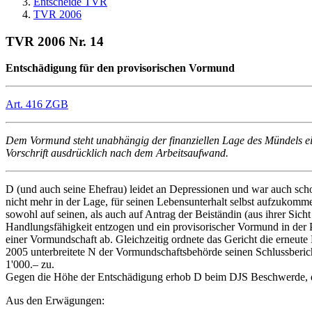
Entscheide TVR
TVR 2006
TVR 2006 Nr. 14
Entschädigung für den provisorischen Vormund
Art. 416 ZGB
Dem Vormund steht unabhängig der finanziellen Lage des Mündels eine
Vorschrift ausdrücklich nach dem Arbeitsaufwand.
D (und auch seine Ehefrau) leidet an Depressionen und war auch schon
nicht mehr in der Lage, für seinen Lebensunterhalt selbst aufzukomme
sowohl auf seinen, als auch auf Antrag der Beiständin (aus ihrer Si
Handlungsfähigkeit entzogen und ein provisorischer Vormund in der 
einer Vormundschaft ab. Gleichzeitig ordnete das Gericht die erneu
2005 unterbreitete N der Vormundschaftsbehörde seinen Schlussberi
1'000.– zu.
Gegen die Höhe der Entschädigung erhob D beim DJS Beschwerde, das
Aus den Erwägungen: