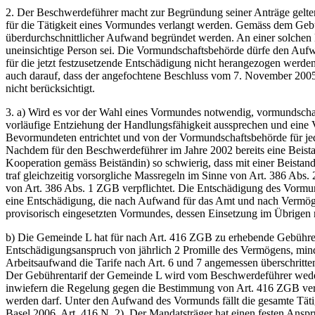
2. Der Beschwerdeführer macht zur Begründung seiner Anträge gelte
für die Tätigkeit eines Vormundes verlangt werden. Gemäss dem Gebü
überdurchschnittlicher Aufwand begründet werden. An einer solchen B
uneinsichtige Person sei. Die Vormundschaftsbehörde dürfe den Aufw
für die jetzt festzusetzende Entschädigung nicht herangezogen werde
auch darauf, dass der angefochtene Beschluss vom 7. November 2005 
nicht berücksichtigt.
3. a) Wird es vor der Wahl eines Vormundes notwendig, vormundschaft
vorläufige Entziehung der Handlungsfähigkeit aussprechen und eine
Bevormundeten entrichtet und von der Vormundschaftsbehörde für je
Nachdem für den Beschwerdeführer im Jahre 2002 bereits eine Beist
Kooperation gemäss Beiständin) so schwierig, dass mit einer Beist
traf gleichzeitig vorsorgliche Massregeln im Sinne von Art. 386 Abs.
von Art. 386 Abs. 1 ZGB verpflichtet. Die Entschädigung des Vormund
eine Entschädigung, die nach Aufwand für das Amt und nach Vermögens
provisorisch eingesetzten Vormundes, dessen Einsetzung im Übrigen r
b) Die Gemeinde L hat für nach Art. 416 ZGB zu erhebende Gebühren de
Entschädigungsanspruch von jährlich 2 Promille des Vermögens, minde
Arbeitsaufwand die Tarife nach Art. 6 und 7 angemessen überschritt
Der Gebührentarif der Gemeinde L wird vom Beschwerdeführer weder gr
inwiefern die Regelung gegen die Bestimmung von Art. 416 ZGB versto
werden darf. Unter den Aufwand des Vormunds fällt die gesamte Täti
Basel 2006, Art. 416 N. 2). Der Mandatsträger hat einen festen Anspr