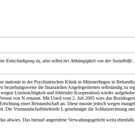
 Entschädigung zu, also selbst bei Abhängigkeit von der Sozialhilfe.
 stationär in der Psychiatrischen Klinik in Münsterlingen in Behandlu
n beziehungsweise die finanziellen Angelegenheiten selbständig zu reg
cht wegen Uneinsichtigkeit und fehlender Kooperation) wieder aufgehob
Person von N ernannt. Mit Urteil vom 2. Juli 2005 wies das Bezirksger
te Errichtung einer Beistandschaft an. Diese musste jedoch wegen ma
cht. Die Vormundschaftsbehörde L genehmigte die Schlussrechnung un
 abwies. Das hierauf angerufene Verwaltungsgericht weist ebenfalls 