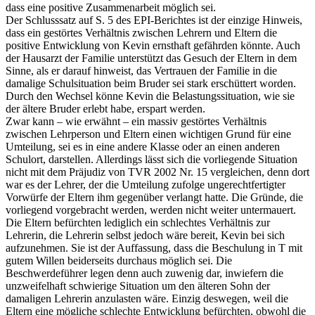
dass eine positive Zusammenarbeit möglich sei.
Der Schlusssatz auf S. 5 des EPI-Berichtes ist der einzige Hinweis,
dass ein gestörtes Verhältnis zwischen Lehrern und Eltern die
positive Entwicklung von Kevin ernsthaft gefährden könnte. Auch
der Hausarzt der Familie unter­stützt das Gesuch der Eltern in dem
Sinne, als er darauf hinweist, das Vertrauen der Familie in die
damalige Schulsituation beim Bruder sei stark erschüttert worden.
Durch den Wechsel könne Kevin die Belastungssituation, wie sie
der ältere Bruder erlebt habe, erspart werden.
Zwar kann – wie erwähnt – ein massiv gestörtes Verhältnis
zwischen Lehrperson und Eltern einen wichtigen Grund für eine
Umteilung, sei es in eine andere Klasse oder an einen anderen
Schulort, darstellen. Allerdings lässt sich die vorliegende Situation
nicht mit dem Präjudiz von TVR 2002 Nr. 15 vergleichen, denn dort
war es der Lehrer, der die Umteilung zufolge ungerechtfertigter
Vorwürfe der Eltern ihm gegenüber verlangt hatte. Die Gründe, die
vorliegend vorgebracht werden, werden nicht weiter untermau­ert.
Die Eltern befürchten lediglich ein schlechtes Verhältnis zur
Lehrerin, die Lehrerin selbst jedoch wäre bereit, Kevin bei sich
aufzunehmen. Sie ist der Auffassung, dass die Beschulung in T mit
gutem Willen beiderseits durchaus möglich sei. Die
Beschwerdeführer legen denn auch zuwenig dar, inwiefern die
unzweifelhaft schwierige Situation um den älteren Sohn der
damaligen Lehrerin anzulasten wäre. Einzig deswegen, weil die
Eltern eine mögliche schlechte Entwicklung befürchten, obwohl die