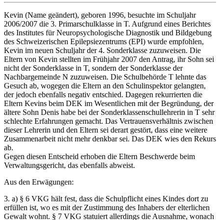
Kevin (Name geändert), geboren 1996, besuchte im Schuljahr
2006/2007 die 3. Primarschulklasse in T. Aufgrund eines Berichtes
des Institutes für Neuro­psychologische Diagnostik und Bildgebung
des Schweizerischen Epilepsie­zentrums (EPI) wurde empfohlen,
Kevin im neuen Schuljahr der 4. Sonder­klasse zuzuweisen. Die
Eltern von Kevin stellten im Frühjahr 2007 den Antrag, ihr Sohn sei
nicht der Sonderklasse in T, sondern der Sonderklasse der
Nachbargemeinde N zuzuweisen. Die Schulbehörde T lehnte das
Gesuch ab, wogegen die Eltern an den Schulinspektor gelangten,
der jedoch ebenfalls negativ entschied. Dagegen rekurrierten die
Eltern Kevins beim DEK im Wesentlichen mit der Begründung, der
ältere Sohn Denis habe bei der Sonderklassenschullehrerin in T sehr
schlechte Erfahrungen gemacht. Das Vertrauensverhältnis zwischen
dieser Lehrerin und den Eltern sei derart gestört, dass eine weitere
Zusammenarbeit nicht mehr denkbar sei. Das DEK wies den Rekurs
ab.
Gegen diesen Entscheid erhoben die Eltern Beschwerde beim
Verwaltungs­gericht, das ebenfalls abweist.
Aus den Erwägungen:
3. a) § 6 VKG hält fest, dass die Schulpflicht eines Kindes dort zu
erfüllen ist, wo es mit der Zustimmung des Inhabers der elterlichen
Gewalt wohnt. § 7 VKG statuiert allerdings die Ausnahme, wonach