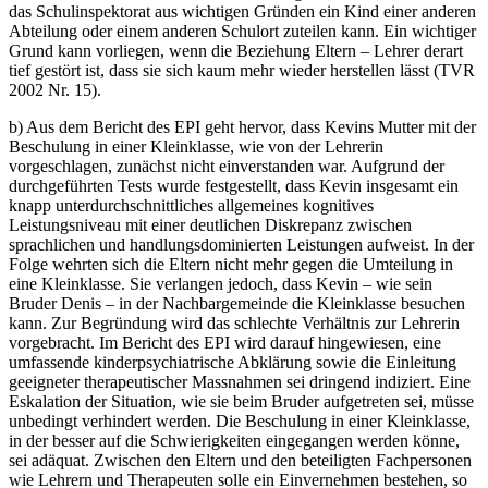
das Schulinspektorat aus wichtigen Gründen ein Kind einer anderen
Abteilung oder einem anderen Schulort zuteilen kann. Ein wichtiger
Grund kann vorliegen, wenn die Beziehung Eltern – Lehrer derart
tief gestört ist, dass sie sich kaum mehr wie­der herstellen lässt (TVR
2002 Nr. 15).
b) Aus dem Bericht des EPI geht hervor, dass Kevins Mutter mit der
Beschulung in einer Kleinklasse, wie von der Lehrerin
vorgeschlagen, zunächst nicht einverstanden war. Aufgrund der
durchgeführten Tests wurde festgestellt, dass Kevin insgesamt ein
knapp unterdurchschnittliches allgemei­nes kognitives
Leistungsniveau mit einer deutlichen Diskrepanz zwischen
sprachlichen und handlungsdominierten Leistungen aufweist. In der
Folge wehrten sich die Eltern nicht mehr gegen die Umteilung in
eine Kleinklasse. Sie verlangen jedoch, dass Kevin – wie sein
Bruder Denis – in der Nachbar­gemeinde die Kleinklasse besuchen
kann. Zur Begründung wird das schlech­te Verhältnis zur Lehrerin
vorgebracht. Im Bericht des EPI wird darauf hin­gewiesen, eine
umfassende kinderpsychiatrische Abklärung sowie die Einleitung
geeigneter therapeutischer Massnahmen sei dringend indiziert. Eine
Eskalation der Situation, wie sie beim Bruder aufgetreten sei, müsse
unbedingt verhindert werden. Die Beschulung in einer Kleinklasse,
in der besser auf die Schwierigkeiten eingegangen werden könne,
sei adäquat. Zwischen den Eltern und den beteiligten Fachpersonen
wie Lehrern und Therapeuten solle ein Einvernehmen bestehen, so