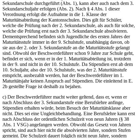
Sekundarschule durchgeführt (Abs. 1), kann aber auch nach dem 3.
Sekundarschuljahr erfolgen (Abs. 2). Nach § 4 Abs. 1 dieser
Verordnung erfolgt die Aufnahme in die 1. Klasse der
Maturitätsabteilung der Kantonsschulen. Dies gilt für Schüler,
welche die Prüfung nach der 2. Sekundarschule, als auch für solche,
welche die Prüfung erst nach der 3. Sekundarschule absolvieren.
Dementsprechend befinden sich Jugendliche des ersten Jahres der
Maturitätsstufe immer in der 9. Schulstufe, unabhängig davon, ob
sie aus der 2. oder 3. Sekundarstufe an die Maturitätsstufe gelangt
sind. Obwohl der Beschwerdeführer schon 9 Jahre zur Schule geht,
befindet er sich, wenn er in der 1. Maturitätsabteilung ist, trotzdem
in der 9. und nicht in der 10. Schulstufe. Da Stipendien erst ab dem
10. Schuljahr, also der 10. Schulstufe, was der 2. Maturitätsstufe
entspricht, ausbezahlt werden, hat der Beschwerdeführer im 1.
Maturitätsjahr keinen Anspruch auf Stipendien. Die einleitend in E.
2b gestellte Frage ist deshalb zu bejahen.
c) Der Beschwerdeführer macht weiter geltend, dass er, wenn er
nach Abschluss der 3. Sekundarstufe eine Berufslehre anfinge,
Stipendien erhalten würde, beim Besuch der Maturitätsklasse aber
nicht. Dies sei eine Ungleichbehandlung. Eine Berufslehre kann erst
nach Abschluss der ordentlichen Schulzeit von neun Jahren (§ 38
Abs. 1 VSG) angefangen werden. Obwohl das Gesetz von Jahren
spricht, sind auch hier nicht die absolvierten Jahre, sondern Stufen
gemeint. Die Schulzeit dauert folglich nicht neun Jahre, sondern