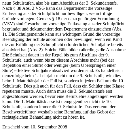
neun Schulstufen, also bis zum Abschluss der 3. Sekundarstufe.
Nach § 38 Abs. 2 VSG kann das Departement die vorzeitige
Entlassung aus der Schulpflicht nur bewilligen, wenn triftige
Gründe vorliegen. Gemäss § 18 der dazu gehörigen Verordnung
(VSV) sind Gesuche um vorzeitige Entlassung aus der Schulpflicht
begründet und dokumentiert dem Departement einzureichen (Abs.
1). Die Schulgemeinde kann aus wichtigem Grund die vorzeitige
Beendigung der Schule anordnen oder bewilligen, wenn ein Kind
die zur Erfüllung der Schulpflicht erforderlichen Schuljahre bereits
absolviert hat (Abs. 2). Solche Fälle bilden allerdings die Ausnahme.
Die Schulzeit dauert in der Regel bis zum Abschluss der 9.
Schulstufe, auch wenn bis zu diesem Abschluss mehr (bei der
Repetition einer Stufe) oder weniger (beim Überspringen einer
Stufe) effektive Schuljahre absolviert worden sind. Es handelt sich
demzufolge beim 1. Lehrjahr nicht um die 9. Schulstufe, wie dies
beim 1. Maturitätsjahr der Fall ist, sondern in jedem Fall um die 10.
Schulstufe. Dies gilt auch für den Fall, dass ein Schüler eine Klasse
repetieren musste. Auch dann muss die 3. Sekundarstufe erst
abgeschlossen werden, bevor eine Berufslehre angefangen werden
kann. Die 1. Maturitätsklasse ist demgegenüber nicht die 10.
Schulstufe, sondern immer die 9. Schulstufe. Das verkennt der
Beschwerdeführer, weshalb seine Berufung auf das Gebot der
rechtsgleichen Behandlung nicht zu hören ist.
Entscheid vom 10. September 2008