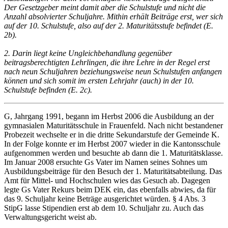
Der Gesetzgeber meint damit aber die Schulstufe und nicht die
Anzahl absolvierter Schuljahre. Mithin erhält Beiträge erst, wer sich
auf der 10. Schulstufe, also auf der 2. Maturitätsstufe befindet (E.
2b).
2. Darin liegt keine Ungleichbehandlung gegenüber
beitragsberechtigten Lehrlingen, die ihre Lehre in der Regel erst
nach neun Schuljahren beziehungsweise neun Schulstufen anfangen
können und sich somit im ersten Lehrjahr (auch) in der 10.
Schulstufe befinden (E. 2c).
G, Jahrgang 1991, begann im Herbst 2006 die Ausbildung an der
gymnasialen Maturitätsschule in Frauenfeld. Nach nicht bestandener
Probezeit wechselte er in die dritte Sekundarstufe der Gemeinde K.
In der Folge konnte er im Herbst 2007 wieder in die Kantonsschule
aufgenommen werden und besuchte ab dann die 1. Maturitätsklasse.
Im Januar 2008 ersuchte Gs Vater im Namen seines Sohnes um
Ausbildungsbeiträge für den Besuch der 1. Maturitätsabteilung. Das
Amt für Mittel- und Hochschulen wies das Gesuch ab. Dagegen
legte Gs Vater Rekurs beim DEK ein, das ebenfalls abwies, da für
das 9. Schuljahr keine Beträge ausgerichtet würden. § 4 Abs. 3
StipG lasse Stipendien erst ab dem 10. Schuljahr zu. Auch das
Verwaltungsgericht weist ab.