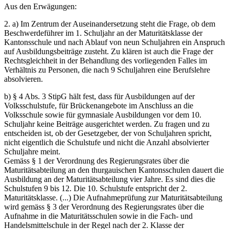
Aus den Erwägungen:
2. a) Im Zentrum der Auseinandersetzung steht die Frage, ob dem
Beschwerdeführer im 1. Schuljahr an der Maturitätsklasse der
Kantonsschule und nach Ablauf von neun Schuljahren ein Anspruch
auf Ausbildungsbeiträge zusteht. Zu klären ist auch die Frage der
Rechtsgleichheit in der Behandlung des vorliegenden Falles im
Verhältnis zu Personen, die nach 9 Schuljahren eine Berufslehre
absolvieren.
b) § 4 Abs. 3 StipG hält fest, dass für Ausbildungen auf der
Volksschulstufe, für Brückenangebote im Anschluss an die
Volksschule sowie für gymnasiale Ausbildungen vor dem 10.
Schuljahr keine Beiträge ausgerichtet werden. Zu fragen und zu
entscheiden ist, ob der Gesetzgeber, der von Schuljahren spricht,
nicht eigentlich die Schulstufe und nicht die Anzahl absolvierter
Schuljahre meint.
Gemäss § 1 der Verordnung des Regierungsrates über die
Maturitätsabteilung an den thurgauischen Kantonsschulen dauert die
Ausbildung an der Maturitätsabteilung vier Jahre. Es sind dies die
Schulstufen 9 bis 12. Die 10. Schulstufe entspricht der 2.
Maturitätsklasse. (...) Die Aufnahmeprüfung zur Maturitätsabteilung
wird gemäss § 3 der Verordnung des Regierungsrates über die
Aufnahme in die Maturitätsschulen sowie in die Fach- und
Handelsmittelschule in der Regel nach der 2. Klasse der