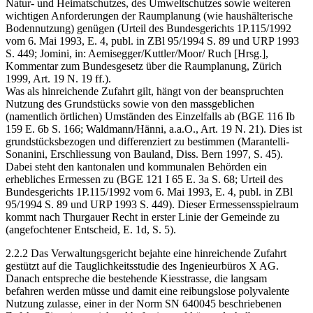
Natur- und Heimatschutzes, des Umweltschutzes sowie weiteren
wichtigen Anforderungen der Raumplanung (wie haushälterische
Bodennutzung) genügen (Urteil des Bundesgerichts 1P.115/1992
vom 6. Mai 1993, E. 4, publ. in ZBl 95/1994 S. 89 und URP 1993
S. 449; Jomini, in: Aemisegger/Kuttler/Moor/ Ruch [Hrsg.],
Kommentar zum Bundesgesetz über die Raumplanung, Zürich
1999, Art. 19 N. 19 ff.).
Was als hinreichende Zufahrt gilt, hängt von der beanspruchten
Nutzung des Grundstücks sowie von den massgeblichen
(namentlich örtlichen) Umständen des Einzelfalls ab (BGE 116 Ib
159 E. 6b S. 166; Waldmann/Hänni, a.a.O., Art. 19 N. 21). Dies ist
grundstücksbezogen und differenziert zu bestimmen (Marantelli-
Sonanini, Erschliessung von Bauland, Diss. Bern 1997, S. 45).
Dabei steht den kantonalen und kommunalen Behörden ein
erhebliches Ermessen zu (BGE 121 I 65 E. 3a S. 68; Urteil des
Bundesgerichts 1P.115/1992 vom 6. Mai 1993, E. 4, publ. in ZBl
95/1994 S. 89 und URP 1993 S. 449). Dieser Ermessensspielraum
kommt nach Thurgauer Recht in erster Linie der Gemeinde zu
(angefochtener Entscheid, E. 1d, S. 5).
2.2.2 Das Verwaltungsgericht bejahte eine hinreichende Zufahrt
gestützt auf die Tauglichkeitsstudie des Ingenieurbüros X AG.
Danach entspreche die bestehende Kiesstrasse, die langsam
befahren werden müsse und damit eine reibungslose polyvalente
Nutzung zulasse, einer in der Norm SN 640045 beschriebenen