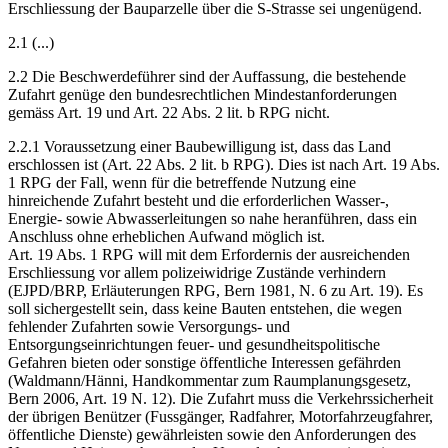
Erschliessung der Bauparzelle über die S-Strasse sei ungenügend.
2.1 (...)
2.2 Die Beschwerdeführer sind der Auffassung, die bestehende
Zufahrt genüge den bundesrechtlichen Mindestanforderungen
gemäss Art. 19 und Art. 22 Abs. 2 lit. b RPG nicht.
2.2.1 Voraussetzung einer Baubewilligung ist, dass das Land
erschlossen ist (Art. 22 Abs. 2 lit. b RPG). Dies ist nach Art. 19 Abs.
1 RPG der Fall, wenn für die betreffende Nutzung eine
hinreichende Zufahrt besteht und die erforderlichen Wasser-,
Energie- sowie Abwasserleitungen so nahe heranführen, dass ein
Anschluss ohne erheblichen Aufwand möglich ist.
Art. 19 Abs. 1 RPG will mit dem Erfordernis der ausreichenden
Erschliessung vor allem polizeiwidrige Zustände verhindern
(EJPD/BRP, Erläuterungen RPG, Bern 1981, N. 6 zu Art. 19). Es
soll sichergestellt sein, dass keine Bauten entstehen, die wegen
fehlender Zufahrten sowie Versorgungs- und
Entsorgungseinrichtungen feuer- und gesundheitspolitische
Gefahren bieten oder sonstige öffentliche Interessen gefährden
(Waldmann/Hänni, Handkommentar zum Raumplanungsgesetz,
Bern 2006, Art. 19 N. 12). Die Zufahrt muss die Verkehrssicherheit
der übrigen Benützer (Fussgänger, Radfahrer, Motorfahrzeugfahrer,
öffentliche Dienste) gewährleisten sowie den Anforderungen des