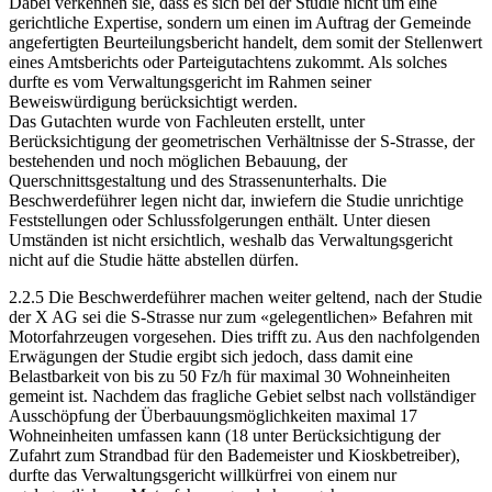
Dabei verkennen sie, dass es sich bei der Studie nicht um eine
gerichtliche Expertise, sondern um einen im Auftrag der Gemeinde
angefertigten Beurteilungsbericht handelt, dem somit der Stellenwert
eines Amtsberichts oder Parteigutachtens zukommt. Als solches
durfte es vom Verwaltungsgericht im Rahmen seiner
Beweiswürdigung berücksichtigt werden.
Das Gutachten wurde von Fachleuten erstellt, unter
Berücksichtigung der geometrischen Verhältnisse der S-Strasse, der
bestehenden und noch möglichen Bebauung, der
Querschnittsgestaltung und des Strassenunterhalts. Die
Beschwerdeführer legen nicht dar, inwiefern die Studie unrichtige
Feststellungen oder Schlussfolgerungen enthält. Unter diesen
Umständen ist nicht ersichtlich, weshalb das Verwaltungsgericht
nicht auf die Studie hätte abstellen dürfen.
2.2.5 Die Beschwerdeführer machen weiter geltend, nach der Studie
der X AG sei die S-Strasse nur zum «gelegentlichen» Befahren mit
Motorfahrzeugen vorgesehen. Dies trifft zu. Aus den nachfolgenden
Erwägungen der Studie ergibt sich jedoch, dass damit eine
Belastbarkeit von bis zu 50 Fz/h für maximal 30 Wohneinheiten
gemeint ist. Nachdem das fragliche Gebiet selbst nach vollständiger
Ausschöpfung der Überbauungsmöglichkeiten maximal 17
Wohneinheiten umfassen kann (18 unter Berücksichtigung der
Zufahrt zum Strandbad für den Bademeister und Kioskbetreiber),
durfte das Verwaltungsgericht willkürfrei von einem nur