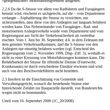
«gelegentlichen» Motorfahrzeugverkehr ausgehen.
2.2.6 Da die S-Strasse vor allem von Radfahrern und Fussgängern
benutzt wird, erscheint es sachgerecht, auf die – vom Departement
verlangte – Asphaltierung der Strasse zu verzichten, um
sicherzustellen, dass diese von den Anliegern nur langsam befahren
werden kann. Das Nebeneinander von Fussgänger-, Rad- und
motorisiertem Anliegerverkehr wurde vom Departement und vom
Regierungsrat aus Sicht der Verkehrssicherheit als vertretbar
erachtet. Vom 1. Juni bis 30. September, d.h. in dem Zeitraum mit
dem grössten Verkehrsaufkommen, darf die S-Strasse von den
Anliegern nur einseitig befahren werden (vgl. Entscheid des
Regierungsrats vom 2. November 1999, Disp.-Ziff. 3), weshalb es
nicht zu einer Kreuzung von Motorfahrzeugen kommen kann. Die
Befahrbarkeit der Strasse für öffentliche Dienste (Feuerwehr,
Krankenauto) ist durch verschiedene Einsätze erwiesen und wird
auch von den Beschwerdeführern nicht bestritten.
2.3 Insofern ist die Einschätzung von Gemeinde und
Verwaltungsgericht, wonach die bestehende Strasse eine
hinreichende Zufahrt zur Bauparzelle darstellt, von Bundesrechts
wegen nicht zu beanstanden.
Urteil vom 16. September 2008 (1C_20/2008)