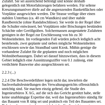
Zufahrt. Sie sei ausreichend befestigt und könne deshalb
gelegentlich mit Motorfahrzeugen befahren werden. Für seltene
Kreuzungsmanöver dürfe auf die angrenzenden Bankettflächen oder
Vorplätze ausgewichen werden. Die Strasse verfüge über einen
stabilen Unterbau (ca. 40 cm Wandkies) und über stabile
Randbereiche (ohne Randabschlüsse). Sie werde in der Regel über
die Schulter entwässert, bei Vorplätzen oder Böschungen bestünden
Schächte oder Geröllgräben. Solchermassen ausgestattete Zufahrten
genügten in der Regel zur Erschliessung von bis zu 30
Wohneinheiten. Im vorliegenden Fall würden jedoch lediglich acht
bestehende, zwei geplante und sieben mögliche Wohneinheiten
erschlossen sowie das Strandbad samt Kiosk. Mithin genüge die
vorhandene Zufahrt für die geplanten und noch möglichen
Wohnüberbauungen. Dabei sei darauf hinzuweisen, dass in diesem
Gebiet lediglich eine Ausnützungsziffer von 0.1 zulässig, eine
verdichtete Bauweise also ausgeschlossen sei.
2.2.3 (...)
2.2.4 Die Beschwerdeführer legen nicht dar, inwiefern die
Sachverhaltsfeststellungen des Verwaltungsgerichts offensichtlich
unrichtig sind. Sie machen einzig geltend, die Studie des
Ingenieurbüros X AG, auf die sich das Gericht gestützt habe, stelle
keine unabhängige Expertise dar, weil das Ingenieurbüro ständig für
das Bauamt von R tätig sei und praktisch ein Teil des Bauamtes sei.