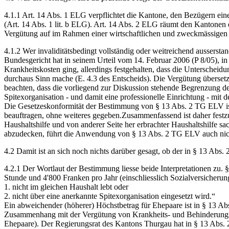
4.1.1 Art. 14 Abs. 1 ELG verpflichtet die Kantone, den Bezügern ein
(Art. 14 Abs. 1 lit. b ELG). Art. 14 Abs. 2 ELG räumt den Kantonen 
Vergütung auf im Rahmen einer wirtschaftlichen und zweckmässigen 
4.1.2 Wer invaliditätsbedingt vollständig oder weitreichend aussersta
Bundesgericht hat in seinem Urteil vom 14. Februar 2006 (P 8/05), i
Krankheitskosten ging, allerdings festgehalten, dass die Unterschei
durchaus Sinn mache (E. 4.3 des Entscheids). Die Vergütung überse
beachten, dass die vorliegend zur Diskussion stehende Begrenzung de
Spitexorganisation - und damit eine professionelle Einrichtung - mit
Die Gesetzeskonformität der Bestimmung von § 13 Abs. 2 TG ELV ist so
beauftragen, ohne weiteres gegeben.Zusammenfassend ist daher festz
Haushaltshilfe und von anderer Seite her erbrachter Haushaltshilfe s
abzudecken, führt die Anwendung von § 13 Abs. 2 TG ELV auch nicht 
4.2 Damit ist an sich noch nichts darüber gesagt, ob der in § 13 Abs.
4.2.1 Der Wortlaut der Bestimmung liesse beide Interpretationen zu.
Stunde und 4'800 Franken pro Jahr (einschliesslich Sozialversicherun
1. nicht im gleichen Haushalt lebt oder
2. nicht über eine anerkannte Spitexorganisation eingesetzt wird.“
Ein abweichender (höherer) Höchstbetrag für Ehepaare ist in § 13 Ab
Zusammenhang mit der Vergütung von Krankheits- und Behinderungskost
Ehepaare). Der Regierungsrat des Kantons Thurgau hat in § 13 Abs. 