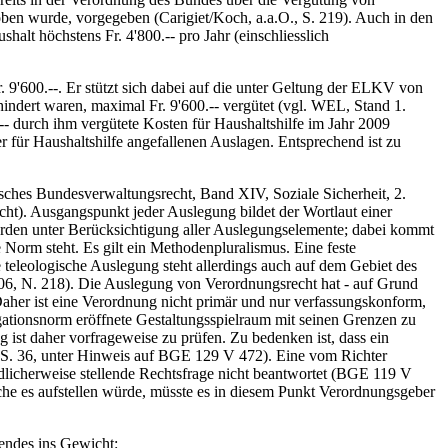
n wurde, vorgegeben (Carigiet/Koch, a.a.O., S. 219). Auch in den
lt höchstens Fr. 4'800.-- pro Jahr (einschliesslich
. 9'600.--. Er stützt sich dabei auf die unter Geltung der ELKV von
dert waren, maximal Fr. 9'600.-- vergütet (vgl. WEL, Stand 1.
- durch ihm vergütete Kosten für Haushaltshilfe im Jahr 2009
 für Haushaltshilfe angefallenen Auslagen. Entsprechend ist zu
isches Bundesverwaltungsrecht, Band XIV, Soziale Sicherheit, 2.
t). Ausgangspunkt jeder Auslegung bildet der Wortlaut einer
werden unter Berücksichtigung aller Auslegungselemente; dabei kommt
orm steht. Es gilt ein Methodenpluralismus. Eine feste
teleologische Auslegung steht allerdings auch auf dem Gebiet des
06, N. 218). Die Auslegung von Verordnungsrecht hat - auf Grund
aher ist eine Verordnung nicht primär und nur verfassungskonform,
gationsnorm eröffnete Gestaltungsspielraum mit seinen Grenzen zu
 ist daher vorfrageweise zu prüfen. Zu bedenken ist, dass ein
08, S. 36, unter Hinweis auf BGE 129 V 472). Eine vom Richter
licherweise stellende Rechtsfrage nicht beantwortet (BGE 119 V
lche es aufstellen würde, müsste es in diesem Punkt Verordnungsgeber
gendes ins Gewicht: