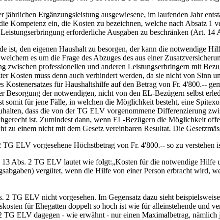
er jährlichen Ergänzungsleistung ausgewiesene, im laufenden Jahr ents
die Kompetenz ein, die Kosten zu bezeichnen, welche nach Absatz 1 ve
Leistungserbringung erforderliche Ausgaben zu beschränken (Art. 14 
nde ist, den eigenen Haushalt zu besorgen, der kann die notwendige Hil
n welchem es um die Frage des Abzuges des aus einer Zusatzversicherung
dung zwischen professionellen und anderen Leistungserbringern mit Bez
tzter Kosten muss denn auch verhindert werden, da sie nicht von Sin
s Kostenersatzes für Haushaltshilfe auf den Betrag von Fr. 4'800.-- g
 der Besorgung der notwendigen, nicht von den EL-Bezügern selbst erled
mit für jene Fälle, in welchen die Möglichkeit besteht, eine Spitexorg
uhalten, dass die von der TG ELV vorgenommene Differenzierung zwisc
achgerecht ist. Zumindest dann, wenn EL-Bezügern die Möglichkeit offen
zu einem nicht mit dem Gesetz vereinbaren Resultat. Die Gesetzmässig
 2 TG ELV vorgesehene Höchstbetrag von Fr. 4'800.-- so zu verstehen ist
 § 13 Abs. 2 TG ELV lautet wie folgt:„Kosten für die notwendige Hilf
gsabgaben) vergütet, wenn die Hilfe von einer Person erbracht wird, w
s. 2 TG ELV nicht vorgesehen. Im Gegensatz dazu sieht beispielsweise 
en für Ehegatten doppelt so hoch ist wie für alleinstehende und verwi
2 TG ELV dagegen - wie erwähnt - nur einen Maximalbetrag, nämlich je