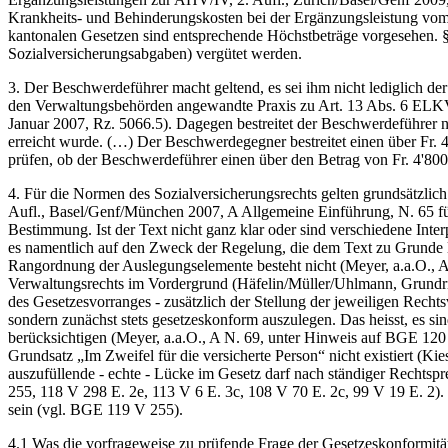
Krankheits- und Behinderungskosten bei der Ergänzungsleistung vo
kantonalen Gesetzen sind entsprechende Höchstbeträge vorgesehen. § 
Sozialversicherungsabgaben) vergütet werden.
3. Der Beschwerdeführer macht geltend, es sei ihm nicht lediglich der
den Verwaltungsbehörden angewandte Praxis zu Art. 13 Abs. 6 ELKV.
Januar 2007, Rz. 5066.5). Dagegen bestreitet der Beschwerdeführer n
erreicht wurde. (…) Der Beschwerdegegner bestreitet einen über Fr. 
prüfen, ob der Beschwerdeführer einen über den Betrag von Fr. 4'80
4. Für die Normen des Sozialversicherungsrechts gelten grundsätzlic
Aufl., Basel/Genf/München 2007, A Allgemeine Einführung, N. 65 für
Bestimmung. Ist der Text nicht ganz klar oder sind verschiedene Int
es namentlich auf den Zweck der Regelung, die dem Text zu Grunde 
Rangordnung der Auslegungselemente besteht nicht (Meyer, a.a.O., A 
Verwaltungsrechts im Vordergrund (Häfelin/Müller/Uhlmann, Grundris
des Gesetzesvorranges - zusätzlich der Stellung der jeweiligen Rec
sondern zunächst stets gesetzeskonform auszulegen. Das heisst, es s
berücksichtigen (Meyer, a.a.O., A N. 69, unter Hinweis auf BGE 120 
Grundsatz „Im Zweifel für die versicherte Person“ nicht existiert (K
auszufüllende - echte - Lücke im Gesetz darf nach ständiger Rechts
255, 118 V 298 E. 2e, 113 V 6 E. 3c, 108 V 70 E. 2c, 99 V 19 E. 2).
sein (vgl. BGE 119 V 255).
4.1 Was die vorfrageweise zu prüfende Frage der Gesetzeskonformität