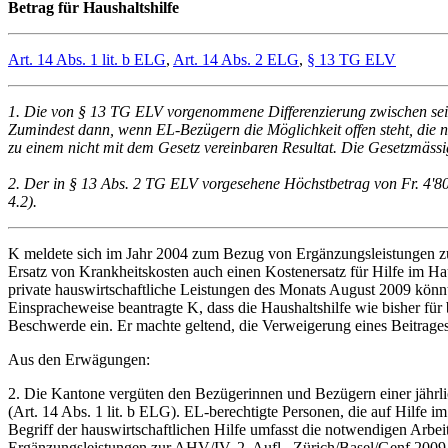
Betrag für Haushaltshilfe
Art. 14 Abs. 1 lit. b ELG
,
Art. 14 Abs. 2 ELG
,
§ 13 TG ELV
1. Die von § 13 TG ELV vorgenommene Differenzierung zwischen seiten
Zumindest dann, wenn EL-Bezügern die Möglichkeit offen steht, die 
zu einem nicht mit dem Gesetz vereinbaren Resultat. Die Gesetzmässig
2. Der in § 13 Abs. 2 TG ELV vorgesehene Höchstbetrag von Fr. 4'800
4.2).
K meldete sich im Jahr 2004 zum Bezug von Ergänzungsleistungen 
Ersatz von Krankheitskosten auch einen Kostenersatz für Hilfe im H
private hauswirtschaftliche Leistungen des Monats August 2009 könnte
Einspracheweise beantragte K, dass die Haushaltshilfe wie bisher für
Beschwerde ein. Er machte geltend, die Verweigerung eines Beitrages
Aus den Erwägungen:
2. Die Kantone vergüten den Bezügerinnen und Bezügern einer jährli
(Art. 14 Abs. 1 lit. b ELG). EL-berechtigte Personen, die auf Hilfe 
Begriff der hauswirtschaftlichen Hilfe umfasst die notwendigen Arbe
Ergänzungsleistungen zur AHV/IV, 2. Aufl., Zürich/Basel/Genf 2009,