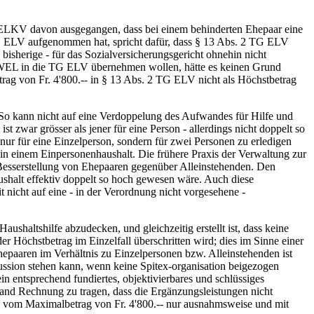
s ELKV davon ausgegangen, dass bei einem behinderten Ehepaar eine
TG ELV aufgenommen hat, spricht dafür, dass § 13 Abs. 2 TG ELV
 bisherige - für das Sozialversicherungsgericht ohnehin nicht
n WEL in die TG ELV übernehmen wollen, hätte es keinen Grund
rag von Fr. 4'800.-- in § 13 Abs. 2 TG ELV nicht als Höchstbetrag
So kann nicht auf eine Verdoppelung des Aufwandes für Hilfe und
 zwar grösser als jener für eine Person - allerdings nicht doppelt so
r für eine Einzelperson, sondern für zwei Personen zu erledigen
in einem Einpersonenhaushalt. Die frühere Praxis der Verwaltung zur
 Besserstellung von Ehepaaren gegenüber Alleinstehenden. Den
shalt effektiv doppelt so hoch gewesen wäre. Auch diese
nicht auf eine - in der Verordnung nicht vorgesehene -
shaltshilfe abzudecken, und gleichzeitig erstellt ist, dass keine
r Höchstbetrag im Einzelfall überschritten wird; dies im Sinne einer
epaaren im Verhältnis zu Einzelpersonen bzw. Alleinstehenden ist
ssion stehen kann, wenn keine Spitex-organisation beigezogen
 entsprechend fundiertes, objektivierbares und schlüssiges
stand Rechnung zu tragen, dass die Ergänzungsleistungen nicht
hen vom Maximalbetrag von Fr. 4'800.-- nur ausnahmsweise und mit