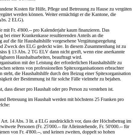
tandene Kosten für Hilfe, Pflege und Betreuung zu Hause zu vergüten
rgütet werden können. Weiter ermächtigt er die Kantone, die
Abs. 2 ELG).
fe mit Fr. 4'800.-- pro Kalenderjahr kaum finanzieren. Das
 bei einer Krankenkasse resultierenden Anteils an die
ug auf die für Haushaltshilfe vorgesehene Vergütungsregelung
n und Zweck des ELG gedeckt wäre. In diesem Zusammenhang ist zu
emäss § 13 Abs. 2 TG ELV dann nicht greift, wenn eine anerkannte
igbaren Haushaltsarbeiten, beauftragt wird.
anisation mit der Leistung der erforderlichen Haushaltshilfe zu
hen seitens von professionellen Spitexorganisationen erbrachter
 steht, die Haushaltshilfe durch den Beizug einer Spitexorganisation
keit der Bestimmung ist für solche Fälle vielmehr zu bejahen.
, dass dieser pro Haushalt oder pro Person zu verstehen ist.
e und Betreuung im Haushalt werden mit höchstens 25 Franken pro
elche:
Art. 14 Abs. 3 lit. a ELG ausdrücklich vor, dass der Höchstbetrag im
twete Personen (Fr. 25'000.-- für Alleinstehende, Fr. 50'000.-- für
nen von Fr. 4'800.--, und keinen zweiten, doppelt so hohen