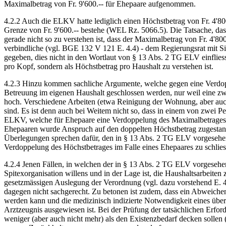
Maximalbetrag von Fr. 9'600.-- für Ehepaare aufgenommen.
4.2.2 Auch die ELKV hatte lediglich einen Höchstbetrag von Fr. 4'8
Grenze von Fr. 9'600.-- bestehe (WEL Rz. 5066.5). Die Tatsache, da
gerade nicht so zu verstehen ist, dass der Maximalbetrag von Fr. 4'800
verbindliche (vgl. BGE 132 V 121 E. 4.4) - dem Regierungsrat mit
gegeben, dies nicht in den Wortlaut von § 13 Abs. 2 TG ELV einflies
pro Kopf, sondern als Höchstbetrag pro Haushalt zu verstehen ist.
4.2.3 Hinzu kommen sachliche Argumente, welche gegen eine Verdoppe
Betreuung im eigenen Haushalt geschlossen werden, nur weil eine zwei
hoch. Verschiedene Arbeiten (etwa Reinigung der Wohnung, aber auch
sind. Es ist denn auch bei Weitem nicht so, dass in einem von zwei 
ELKV, welche für Ehepaare eine Verdoppelung des Maximalbetrages an
Ehepaaren wurde Anspruch auf den doppelten Höchstbetrag zugestand
Überlegungen sprechen dafür, den in § 13 Abs. 2 TG ELV vorgesehene
Verdoppelung des Höchstbetrages im Falle eines Ehepaares zu schlies
4.2.4 Jenen Fällen, in welchen der in § 13 Abs. 2 TG ELV vorgesehene
Spitexorganisation willens und in der Lage ist, die Haushaltsarbeite
gesetzmässigen Auslegung der Verordnung (vgl. dazu vorstehend E. 4.
dagegen nicht sachgerecht. Zu betonen ist zudem, dass ein Abweich
werden kann und die medizinisch indizierte Notwendigkeit eines über
Arztzeugnis ausgewiesen ist. Bei der Prüfung der tatsächlichen Erfor
weniger (aber auch nicht mehr) als den Existenzbedarf decken sollen