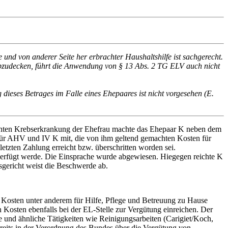
und von anderer Seite her erbrachter Haushaltshilfe ist sachgerecht.
 abzudecken, führt die Anwendung von § 13 Abs. 2 TG ELV auch nicht
dieses Betrages im Falle eines Ehepaares ist nicht vorgesehen (E.
nten Krebserkrankung der Ehefrau machte das Ehepaar K neben dem
 für AHV und IV K mit, die von ihm geltend gemachten Kosten für
letzten Zahlung erreicht bzw. überschritten worden sei.
) verfügt werde. Die Einsprache wurde abgewiesen. Hiegegen reichte K
sgericht weist die Beschwerde ab.
 Kosten unter anderem für Hilfe, Pflege und Betreuung zu Hause
n Kosten ebenfalls bei der EL-Stelle zur Vergütung einreichen. Der
e und ähnliche Tätigkeiten wie Reinigungsarbeiten (Carigiet/Koch,
ereits in der Verordnung des Bundes über die Vergütung von