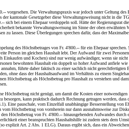
00.-- vorgesehen. Die Verwaltungspraxis war jedoch unter Geltung de
ss der kantonale Gesetzgeber diese Verwaltungsweisung nicht in die 
.-- sich bei einem Ehepaar verdoppeln soll. Hätte der Regierungsrat die
 Sicherheit bekannte Verwaltungsweisung im Sinne der oben erwähnte
sen zu lassen. Diese Überlegungen sprechen dafür, dass der Maximalbet
lung des Höchstbetrages von Fr. 4'800.-- für ein Ehepaar sprechen. 
te Person im gleichen Haushalt lebt. Der Aufwand für zwei Personen ist
 Einkaufen und Kochen) sind nur wenig aufwändiger, wenn sie nicht nu
Personen bewohnten Haushalt ein doppelt so hoher Aufwand anfiele wie 
nahm, führte daher faktisch zu einer sachlich nicht gerechtfertigten
en, ohne dass der Haushaltsaufwand im Verhältnis zu einem Singlehau
n Höchstbetrag als Höchstbetrag pro Haushalt zu verstehen und damit 
sen.
 Höchstbetrag nicht genügt, um damit die Kosten einer notwendigen Hau
n zu besorgen, kann praktisch dadurch Rechnung getragen werden, dass de
1). Eine pauschale, vom Einzelfall unabhängige Besserstellung von Eh
en vom Höchstbetrag von vornherein nur dann ausnahmsweise zur Disku
 den Höchstbetrag von Fr. 4'800.-- hinausgehenden Aufwandes durch ein
derlichkeit einer beanspruchten Haushaltshilfe ist zudem stets dem Um
 (so explizit Art. 2 Abs. 1 ELG). Daraus ergibt sich, dass ein Abweic