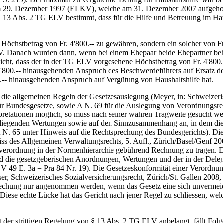
m 29. Dezember 1997 (ELKV), welche am 31. Dezember 2007 aufgehobe
13 Abs. 2 TG ELV bestimmt, dass für die Hilfe und Betreuung im Hausha
 Höchstbetrag von Fr. 4'800.-- zu gewähren, sondern ein solcher von Fr
 Danach wurden dann, wenn bei einem Ehepaar beide Ehepartner behin
icht, dass der in der TG ELV vorgesehene Höchstbetrag von Fr. 4'800.-
4'800.-- hinausgehenden Anspruch des Beschwerdeführers auf Ersatz der
0.-- hinausgehenden Anspruch auf Vergütung von Haushaltshilfe hat.
h die allgemeinen Regeln der Gesetzesauslegung (Meyer, in: Schweizer
 Bundesgesetze, sowie A N. 69 für die Auslegung von Verordnungsrech
erpretationen möglich, so muss nach seiner wahren Tragweite gesucht 
liegenden Wertungen sowie auf den Sinnzusammenhang an, in dem die N
N. 65 unter Hinweis auf die Rechtsprechung des Bundesgerichts). Die 
s des Allgemeinen Verwaltungsrechts, 5. Aufl., Zürich/Basel/Genf 20
htsverordnung in der Normenhierarchie gebührend Rechnung zu tragen. D
ind die gesetzgeberischen Anordnungen, Wertungen und der in der Dele
V 49 E. 3a = Pra 84 Nr. 19). Die Gesetzeskonformität einer Verordnung
ieser, Schweizerisches Sozialversicherungsrecht, Zürich/St. Gallen 20
prechung nur angenommen werden, wenn das Gesetz eine sich unvermeid
 Diese echte Lücke hat das Gericht nach jener Regel zu schliessen, we
 der strittigen Regelung von § 13 Abs. 2 TG ELV anbelangt, fällt Fol