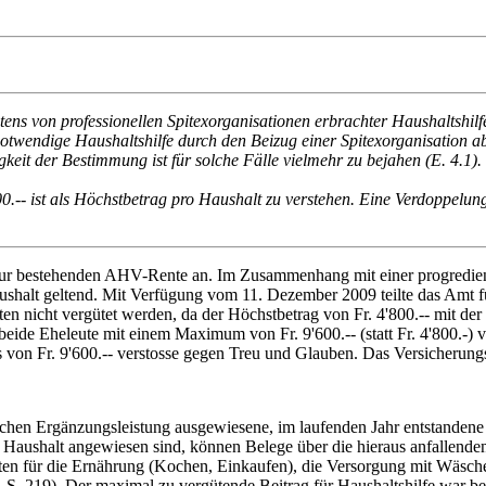
s von professionellen Spitexorganisationen erbrachter Haushaltshilfe 
notwendige Haushaltshilfe durch den Beizug einer Spitexorganisation
keit der Bestimmung ist für solche Fälle vielmehr zu bejahen (E. 4.1).
.-- ist als Höchstbetrag pro Haushalt zu verstehen. Eine Verdoppelung 
zur bestehenden AHV-Rente an. Im Zusammenhang mit einer progredie
aushalt geltend. Mit Verfügung vom 11. Dezember 2009 teilte das Amt
n nicht vergütet werden, da der Höchstbetrag von Fr. 4'800.-- mit der 
 beide Eheleute mit einem Maximum von Fr. 9'600.-- (statt Fr. 4'800.-
 von Fr. 9'600.-- verstosse gegen Treu und Glauben. Das Versicherung
chen Ergänzungsleistung ausgewiesene, im laufenden Jahr entstandene
im Haushalt angewiesen sind, können Belege über die hieraus anfallende
iten für die Ernährung (Kochen, Einkaufen), die Versorgung mit Wäsch
 S. 219). Der maximal zu vergütende Beitrag für Haushaltshilfe war b