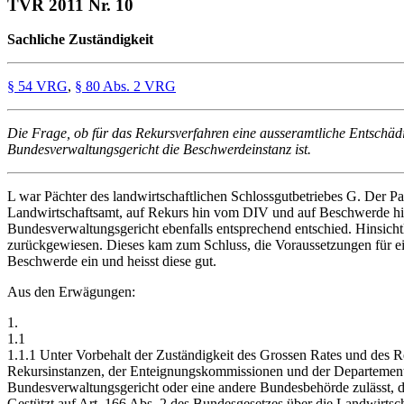
TVR 2011 Nr. 10
Sachliche Zuständigkeit
§ 54 VRG
,
§ 80 Abs. 2 VRG
Die Frage, ob für das Rekursverfahren eine ausseramtliche Entschädi
Bundesverwaltungsgericht die Beschwerdeinstanz ist.
L war Pächter des landwirtschaftlichen Schlossgutbetriebes G. Der 
Landwirtschaftsamt, auf Rekurs hin vom DIV und auf Beschwerde hi
Bundesverwaltungsgericht ebenfalls entsprechend entschied. Hinsich
zurückgewiesen. Dieses kam zum Schluss, die Voraussetzungen für ei
Beschwerde ein und heisst diese gut.
Aus den Erwägungen:
1.
1.1
1.1.1 Unter Vorbehalt der Zuständigkeit des Grossen Rates und des R
Rekursinstanzen, der Enteignungskommissionen und der Departemente
Bundesverwaltungsgericht oder eine andere Bundesbehörde zulässt, de
Gestützt auf Art. 166 Abs. 2 des Bundesgesetzes über die Landwirt