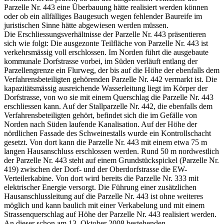
Parzelle Nr. 443 eine Überbauung hätte realisiert werden können
oder ob ein allfälliges Baugesuch wegen fehlender Baureife im
juristischen Sinne hätte abgewiesen werden müssen.
Die Erschliessungsverhältnisse der Parzelle Nr. 443 präsentieren
sich wie folgt: Die ausgezonte Teilfläche von Parzelle Nr. 443 ist
verkehrsmässig voll erschlossen. Im Norden führt die ausgebaute
kommunale Dorfstrasse vorbei, im Süden verläuft entlang der
Parzellengrenze ein Flurweg, der bis auf die Höhe der ebenfalls dem
Verfahrensbeteiligten gehörenden Parzelle Nr. 442 vermarkt ist. Die
kapazitätsmässig ausreichende Wasserleitung liegt im Körper der
Dorfstrasse, von wo sie mit einem Querschlag die Parzelle Nr. 443
erschliessen kann. Auf der Stallparzelle Nr. 442, die ebenfalls dem
Verfahrensbeteiligten gehört, befindet sich die im Gefälle von
Norden nach Süden laufende Kanalisation. Auf der Höhe der
nördlichen Fassade des Schweinestalls wurde ein Kontrollschacht
gesetzt. Von dort kann die Parzelle Nr. 443 mit einem etwa 75 m
langen Hausanschluss erschlossen werden. Rund 50 m nordwestlich
der Parzelle Nr. 443 steht auf einem Grundstückspickel (Parzelle Nr.
419) zwischen der Dorf- und der Oberdorfstrasse die EW-
Verteilerkabine. Von dort wird bereits die Parzelle Nr. 333 mit
elektrischer Energie versorgt. Die Führung einer zusätzlichen
Hausanschlussleitung auf die Parzelle Nr. 443 ist ohne weiteres
möglich und kann baulich mit einer Verkabelung und mit einem
Strassenquerschlag auf Höhe der Parzelle Nr. 443 realisiert werden.
An dieser schon am 13. Oktober 2008 bestehenden