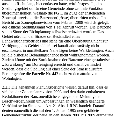
aus dem Richtplangebiet entlassen hatte, wird festgestellt, das
Siedlungsgebiet sei für eine Gemeinde ohne zentrale Funktion
überdimensioniert, weshalb die PG L im Zuge der anstehenden
Zonenplanrevision die Bauzonen(grösse) überprüfen müsse. Im
Bericht zur Zonenplanrevision vom Februar 2008 wird dargelegt,
der östliche Siedlungsrand von T sei geprüft worden. Die Bauzone
sei im Sinne der Richtplanung teilweise reduziert worden: Das
Gebiet nördlich der Strasse sei Bestandteil eines
Landwirtschaftsbetriebs und stehe für eine Überbauung nicht zur
Verfügung, das Gebiet südlich sei kanalisationsmässig nicht
erschlossen, in unmittelbarer Nähe lägen keine Werkleitungen. Auch
sei die bisherige Bebauungschance nicht wahrgenommen worden.
Zudem könne mit der Zurücknahme der Bauzone eine gestalterische
„Torwirkung“ am Dorfeingang erreicht und damit verhindert
werden, dass die Siedlung auf einer Seite der Strasse ausufere.
Ferner gehöre die Parzelle Nr. 443 nicht zu den attraktiven
Wohnlagen.
2.2.3 Die genannten Planungsberichte weisen darauf hin, dass es
sich bei der Zonenplanrevision 2008 und den darin enthaltenen
Reduktionen der Bauzonenfläche entgegen der Meinung der
Beschwerdeführerin um Anpassungen an wesentlich geänderte
Verhältnisse im Sinne von Art. 21 Abs. 1 RPG handelt. Darauf
deuten namentlich die auf den 1. Januar 1995 neu gebildete
Gemeindestruktur, der neue, in den Jahren 2006 bis 2009 erarbeitete