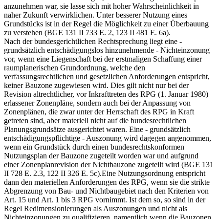
anzunehmen war, sie lasse sich mit hoher Wahrscheinlichkeit in
naher Zukunft verwirklichen. Unter besserer Nutzung eines
Grundstücks ist in der Regel die Möglichkeit zu einer Überbauung
zu verstehen (BGE 131 II 733 E. 2, 123 II 481 E. 6a).
Nach der bundesgerichtlichen Rechtsprechung liegt eine -
grundsätzlich entschädigungslos hinzunehmende - Nichteinzonung
vor, wenn eine Liegenschaft bei der erstmaligen Schaffung einer
raumplanerischen Grundordnung, welche den
verfassungsrechtlichen und gesetzlichen Anforderungen entspricht,
keiner Bauzone zugewiesen wird. Dies gilt nicht nur bei der
Revision altrechtlicher, vor Inkrafttreten des RPG (1. Januar 1980)
erlassener Zonenpläne, sondern auch bei der Anpassung von
Zonenplänen, die zwar unter der Herrschaft des RPG in Kraft
getreten sind, aber materiell nicht auf die bundesrechtlichen
Planungsgrundsätze ausgerichtet waren. Eine - grundsätzlich
entschädigungspflichtige - Auszonung wird dagegen angenommen,
wenn ein Grundstück durch einen bundesrechtskonformen
Nutzungsplan der Bauzone zugeteilt worden war und aufgrund
einer Zonenplanrevision der Nichtbauzone zugeteilt wird (BGE 131
II 728 E. 2.3, 122 II 326 E. 5c).Eine Nutzungsordnung entspricht
dann den materiellen Anforderungen des RPG, wenn sie die strikte
Abgrenzung von Bau- und Nichtbaugebiet nach den Kriterien von
Art. 15 und Art. 1 bis 3 RPG vornimmt. Ist dem so, so sind in der
Regel Redimensionierungen als Auszonungen und nicht als
Nichteinzonungen zu qualifizieren, namentlich wenn die Bauzonen