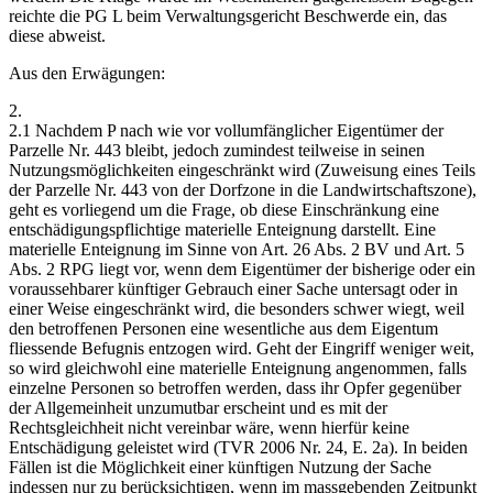
reichte die PG L beim Verwaltungsgericht Beschwerde ein, das
diese abweist.
Aus den Erwägungen:
2.
2.1 Nachdem P nach wie vor vollumfänglicher Eigentümer der
Parzelle Nr. 443 bleibt, jedoch zumindest teilweise in seinen
Nutzungsmöglichkeiten eingeschränkt wird (Zuweisung eines Teils
der Parzelle Nr. 443 von der Dorfzone in die Landwirtschaftszone),
geht es vorliegend um die Frage, ob diese Einschränkung eine
entschädigungspflichtige materielle Enteignung darstellt. Eine
materielle Enteignung im Sinne von Art. 26 Abs. 2 BV und Art. 5
Abs. 2 RPG liegt vor, wenn dem Eigentümer der bisherige oder ein
voraussehbarer künftiger Gebrauch einer Sache untersagt oder in
einer Weise eingeschränkt wird, die besonders schwer wiegt, weil
den betroffenen Personen eine wesentliche aus dem Eigentum
fliessende Befugnis entzogen wird. Geht der Eingriff weniger weit,
so wird gleichwohl eine materielle Enteignung angenommen, falls
einzelne Personen so betroffen werden, dass ihr Opfer gegenüber
der Allgemeinheit unzumutbar erscheint und es mit der
Rechtsgleichheit nicht vereinbar wäre, wenn hierfür keine
Entschädigung geleistet wird (TVR 2006 Nr. 24, E. 2a). In beiden
Fällen ist die Möglichkeit einer künftigen Nutzung der Sache
indessen nur zu berücksichtigen, wenn im massgebenden Zeitpunkt