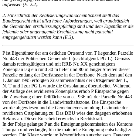
aufweisen (E. 2.2).
2. Hinsichtlich der Realisierungswahrscheinlichkeit stellt das
Bundesgericht nicht allzu hohe Anforderungen, weil grundsätzlich
die Gemeinden erschliessungspflichtig sind und dem Eigentümer die
fehlende oder ungenügende Erschliessung nicht pauschal
entgegengehalten werden kann (E.3).
P ist Eigentümer der am östlichen Ortsrand von T liegenden Parzelle
Nr. 443 der Politischen Gemeinde L (nachfolgend: PG L). Gemäss
damals rechtsgültigem und mit RRB Nr. XX genehmigtem
Zonenplan lag ein rund 30 m tiefer und 80 m langer Streifen dieser
Parzelle entlang der Dorfstrasse in der Dorfzone. Nach dem auf den
1. Januar 1995 erfolgten Zusammenschluss der Ortsgemeinden L,
N, T und I zur PG L wurde die Ortsplanung überarbeitet. Während
der Auflage des revidierten Zonenplans erhob P Einsprache gegen
die Zuweisung einer Teilfläche von ca. 936 m2 der Parzelle Nr. 443
von der Dorfzone in die Landwirtschaftszone. Die Einsprache
wurde abgewiesen und die Gemeindeversammlung L stimmte der
revidierten Ortsplanung zu. Das DBU wies den dagegen erhobenen
Rekurs ab. Dieser Entscheid erwuchs in Rechtskraft.
In der Folge gelangte P an die Enteignungskommission des Kantons
Thurgau und verlangte, für die materielle Enteignung entschädigt zu
werden. Die Klage wurde im Wesentlichen gutgeheissen. Dagegen