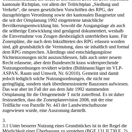
kantonale Richtplan, vor allem der Teilrichtplan „Siedlung und
Verkehr“, die neuen gesetzlichen Vorschriften des RPG, der
dazugehörigen Verordnung sowie der kantonalen Baugesetze und
die seit der Ortsplanung 1992 eingetretene tatsächliche
Bevölkerungsentwicklung hin. Sowohl die Ausgangslage als auch
die seitherige Entwicklung sind genügend dokumentiert, weshalb
die Einvernahme von Zeugen diesbezüglich unterbleiben kann. Für
Zonenpläne, die nach dem Inkrafttreten des RPG erlassen worden
sind, gilt grundsätzlich die Vermutung, dass sie inhaltlich und formal
dem RPG entsprechen. Allerdings sind entschädigungslose
Nichteinzonungen nicht auszuschliessen, falls auch unter neuem
Recht erlassene, aber dem Bundesrecht krass widersprechende
Nutzungsordnungen revidiert würden (Bühlmann/Jäger im VLP-
ASPAN, Raum und Umwelt, Nr. 6/2010). Gemeint sind damit
jedoch lediglich solche Nutzungsordnungen, die nicht nur
geringfügig, sondern stark überdimensionierte Bauzonen aufwiesen.
Das war aber im Fall der aus dem Jahr 1992 stammenden
Ortsplanung für die Ortsgemeinde T nicht zutreffend. Es ist daher
festzustellen, dass die Zonenplanrevision 2008, mit der eine
Teilfläche von Parzelle Nr. 443 der Landwirtschaftszone
zugewiesen wurde, eine Auszonung darstellt.
3.
3.1 Unter besserer Nutzung eines Grundstückes ist in der Regel die
Möglichkeit einer Überbauung zu verstehen (BGE 131 II 730 E. 2).