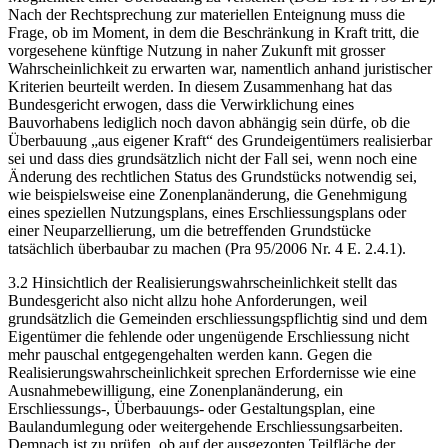
Nach der Rechtsprechung zur materiellen Enteignung muss die
Frage, ob im Moment, in dem die Beschränkung in Kraft tritt, die
vorgesehene künftige Nutzung in naher Zukunft mit grosser
Wahrscheinlichkeit zu erwarten war, namentlich anhand juristischer
Kriterien beurteilt werden. In diesem Zusammenhang hat das
Bundesgericht erwogen, dass die Verwirklichung eines
Bauvorhabens lediglich noch davon abhängig sein dürfe, ob die
Überbauung „aus eigener Kraft“ des Grundeigentümers realisierbar
sei und dass dies grundsätzlich nicht der Fall sei, wenn noch eine
Änderung des rechtlichen Status des Grundstücks notwendig sei,
wie beispielsweise eine Zonenplanänderung, die Genehmigung
eines speziellen Nutzungsplans, eines Erschliessungsplans oder
einer Neuparzellierung, um die betreffenden Grundstücke
tatsächlich überbaubar zu machen (Pra 95/2006 Nr. 4 E. 2.4.1).
3.2 Hinsichtlich der Realisierungswahrscheinlichkeit stellt das
Bundesgericht also nicht allzu hohe Anforderungen, weil
grundsätzlich die Gemeinden erschliessungspflichtig sind und dem
Eigentümer die fehlende oder ungenügende Erschliessung nicht
mehr pauschal entgegengehalten werden kann. Gegen die
Realisierungswahrscheinlichkeit sprechen Erfordernisse wie eine
Ausnahmebewilligung, eine Zonenplanänderung, ein
Erschliessungs-, Überbauungs- oder Gestaltungsplan, eine
Baulandumlegung oder weitergehende Erschliessungsarbeiten.
Demnach ist zu prüfen, ob auf der ausgezonten Teilfläche der