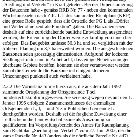
„Siedlung und Verkehr“ in Kraft getreten. Bei der Dimensionierung
der Bauzonen habe - gemäss RRB Nr. 77 - neben den kommunalen
Wachstumszielen nach Ziff. 1.1. des kantonalen Richtplans (KRP)
eine grosse Rolle gespielt, dass alle Ortsteile der PG L als „Dörfer
und Weiler ohne zentrale Funktion“ gälten. Die Bauzonen seien
deshalb auf eine zurückhaltende bauliche Entwicklung ausgerichtet
worden, die Erneuerung der Dörfer werde zukünftig von innen her
erfolgen. Das Baugebiet umfasse 56,3 ha und sei verglichen mit der
früheren Planung um 8,7 ha erweitert worden. Die ausgeschiedenen
Bauzonen seien grosszügig dimensioniert. Aufgrund der lockeren
Siedlungsstruktur und in Anbetracht, dass einige Neueinzonungen
überbaute Gebiete beträfen, könnten sie aber verantwortet werden,
zumal die Gemeinde die Bauzone mit einigen kleineren
Umzonungen punktuell auch verkleinert habe.
2.2.2 Die Vorinstanz führte hierzu aus, die aus dem Jahr 1992
stammende Ortsplanung der Ortsgemeinde T sei
bundesrechtskonform gewesen. Sie sei einzig wegen des auf den 1.
Januar 1995 erfolgten Zusammenschlusses der ehemaligen
Ortsgemeinden L, I, T und N zur Politischen Gemeinde L
durchgeführt worden. Deshalb sei die fragliche Zuweisung einer
Teilfläche in die Landwirtschaftszone als Auszonung zu
qualifizieren. Im Vorprüfungsbericht des Amtes für Raumplanung
zum Richtplan „Siedlung und Verkehr“ vom 27. Juni 2002, der die
ganze Parzelle Nr. 443 (anders als die nördliche Parzelle Nr. 447)