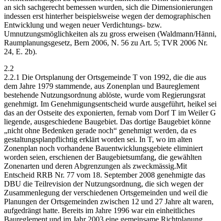
an sich sachgerecht bemessen wurden, sich die Dimensionierungen
indessen erst hinterher beispielsweise wegen der demographischen
Entwicklung und wegen neuer Verdichtungs- bzw.
Umnutzungsmöglichkeiten als zu gross erweisen (Waldmann/Hänni,
Raumplanungsgesetz, Bern 2006, N. 56 zu Art. 5; TVR 2006 Nr.
24, E. 2b).
2.2
2.2.1 Die Ortsplanung der Ortsgemeinde T von 1992, die die aus
dem Jahre 1979 stammende, aus Zonenplan und Baureglement
bestehende Nutzungsordnung ablöste, wurde vom Regierungsrat
genehmigt. Im Genehmigungsentscheid wurde ausgeführt, heikel sei
das an der Ostseite des exponierten, fernab vom Dorf T im Weiler G
liegende, ausgeschiedene Baugebiet. Das dortige Baugebiet könne
„nicht ohne Bedenken gerade noch“ genehmigt werden, da es
gestaltungsplanpflichtig erklärt worden sei. In T, wo im alten
Zonenplan noch vorhandene Bauentwicklungsgebiete eliminiert
worden seien, erschienen der Baugebietsumfang, die gewählten
Zonenarten und deren Abgrenzungen als zweckmässig.Mit
Entscheid RRB Nr. 77 vom 18. September 2008 genehmigte das
DBU die Teilrevision der Nutzungsordnung, die sich wegen der
Zusammenlegung der verschiedenen Ortsgemeinden und weil die
Planungen der Ortsgemeinden zwischen 12 und 27 Jahre alt waren,
aufgedrängt hatte. Bereits im Jahre 1996 war ein einheitliches
Baureglement und im Jahr 2003 eine gemeinsame Richtplanung