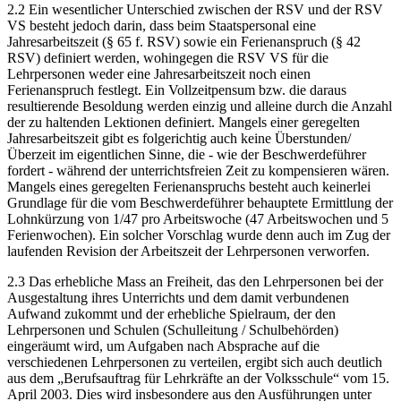
2.2 Ein wesentlicher Unterschied zwischen der RSV und der RSV
VS besteht jedoch darin, dass beim Staatspersonal eine
Jahresarbeitszeit (§ 65 f. RSV) sowie ein Ferienanspruch (§ 42
RSV) definiert werden, wohingegen die RSV VS für die
Lehrpersonen weder eine Jahresarbeitszeit noch einen
Ferienanspruch festlegt. Ein Vollzeitpensum bzw. die daraus
resultierende Besoldung werden einzig und alleine durch die Anzahl
der zu haltenden Lektionen definiert. Mangels einer geregelten
Jahresarbeitszeit gibt es folgerichtig auch keine Überstunden/
Überzeit im eigentlichen Sinne, die - wie der Beschwerdeführer
fordert - während der unterrichtsfreien Zeit zu kompensieren wären.
Mangels eines geregelten Ferienanspruchs besteht auch keinerlei
Grundlage für die vom Beschwerdeführer behauptete Ermittlung der
Lohnkürzung von 1/47 pro Arbeitswoche (47 Arbeitswochen und 5
Ferienwochen). Ein solcher Vorschlag wurde denn auch im Zug der
laufenden Revision der Arbeitszeit der Lehrpersonen verworfen.
2.3 Das erhebliche Mass an Freiheit, das den Lehrpersonen bei der
Ausgestaltung ihres Unterrichts und dem damit verbundenen
Aufwand zukommt und der erhebliche Spielraum, der den
Lehrpersonen und Schulen (Schulleitung / Schulbehörden)
eingeräumt wird, um Aufgaben nach Absprache auf die
verschiedenen Lehrpersonen zu verteilen, ergibt sich auch deutlich
aus dem „Berufsauftrag für Lehrkräfte an der Volksschule“ vom 15.
April 2003. Dies wird insbesondere aus den Ausführungen unter