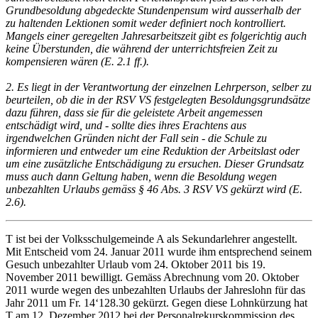
Grundbesoldung abgedeckte Stundenpensum wird ausserhalb der
zu haltenden Lektionen somit weder definiert noch kontrolliert.
Mangels einer geregelten Jahresarbeitszeit gibt es folgerichtig auch
keine Überstunden, die während der unterrichtsfreien Zeit zu
kompensieren wären (E. 2.1 ff.).
2. Es liegt in der Verantwortung der einzelnen Lehrperson, selber zu
beurteilen, ob die in der RSV VS festgelegten Besoldungsgrundsätze
dazu führen, dass sie für die geleistete Arbeit angemessen
entschädigt wird, und - sollte dies ihres Erachtens aus
irgendwelchen Gründen nicht der Fall sein - die Schule zu
informieren und entweder um eine Reduktion der Arbeitslast oder
um eine zusätzliche Entschädigung zu ersuchen. Dieser Grundsatz
muss auch dann Geltung haben, wenn die Besoldung wegen
unbezahlten Urlaubs gemäss § 46 Abs. 3 RSV VS gekürzt wird (E.
2.6).
T ist bei der Volksschulgemeinde A als Sekundarlehrer angestellt.
Mit Entscheid vom 24. Januar 2011 wurde ihm entsprechend seinem
Gesuch unbezahlter Urlaub vom 24. Oktober 2011 bis 19.
November 2011 bewilligt. Gemäss Abrechnung vom 20. Oktober
2011 wurde wegen des unbezahlten Urlaubs der Jahreslohn für das
Jahr 2011 um Fr. 14‘128.30 gekürzt. Gegen diese Lohnkürzung hat
T am 12. Dezember 2012 bei der Personalrekurskommission des