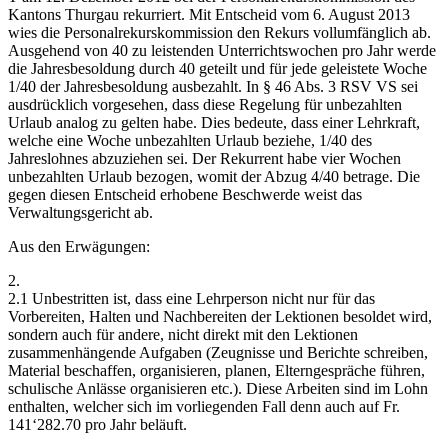
Kantons Thurgau rekurriert. Mit Entscheid vom 6. August 2013
wies die Personalrekurskommission den Rekurs vollumfänglich ab.
Ausgehend von 40 zu leistenden Unterrichtswochen pro Jahr werde
die Jahresbesoldung durch 40 geteilt und für jede geleistete Woche
1/40 der Jahresbesoldung ausbezahlt. In § 46 Abs. 3 RSV VS sei
ausdrücklich vorgesehen, dass diese Regelung für unbezahlten
Urlaub analog zu gelten habe. Dies bedeute, dass einer Lehrkraft,
welche eine Woche unbezahlten Urlaub beziehe, 1/40 des
Jahreslohnes abzuziehen sei. Der Rekurrent habe vier Wochen
unbezahlten Urlaub bezogen, womit der Abzug 4/40 betrage. Die
gegen diesen Entscheid erhobene Beschwerde weist das
Verwaltungsgericht ab.
Aus den Erwägungen:
2.
2.1 Unbestritten ist, dass eine Lehrperson nicht nur für das
Vorbereiten, Halten und Nachbereiten der Lektionen besoldet wird,
sondern auch für andere, nicht direkt mit den Lektionen
zusammenhängende Aufgaben (Zeugnisse und Berichte schreiben,
Material beschaffen, organisieren, planen, Elterngespräche führen,
schulische Anlässe organisieren etc.). Diese Arbeiten sind im Lohn
enthalten, welcher sich im vorliegenden Fall denn auch auf Fr.
141‘282.70 pro Jahr beläuft.