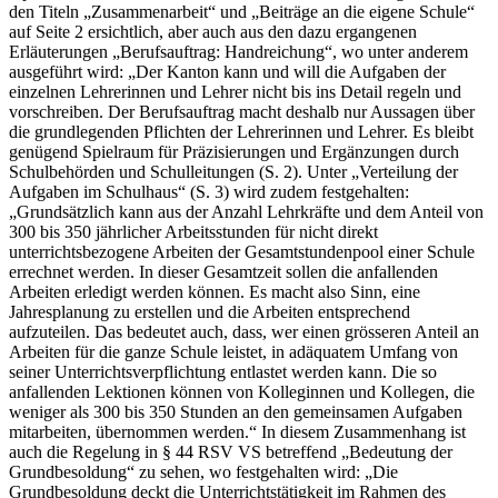
den Titeln „Zusammenarbeit“ und „Beiträge an die eigene Schule“
auf Seite 2 ersichtlich, aber auch aus den dazu ergangenen
Erläuterungen „Berufsauftrag: Handreichung“, wo unter anderem
ausgeführt wird: „Der Kanton kann und will die Aufgaben der
einzelnen Lehrerinnen und Lehrer nicht bis ins Detail regeln und
vorschreiben. Der Berufsauftrag macht deshalb nur Aussagen über
die grundlegenden Pflichten der Lehrerinnen und Lehrer. Es bleibt
genügend Spielraum für Präzisierungen und Ergänzungen durch
Schulbehörden und Schulleitungen (S. 2). Unter „Verteilung der
Aufgaben im Schulhaus“ (S. 3) wird zudem festgehalten:
„Grundsätzlich kann aus der Anzahl Lehrkräfte und dem Anteil von
300 bis 350 jährlicher Arbeitsstunden für nicht direkt
unterrichtsbezogene Arbeiten der Gesamtstundenpool einer Schule
errechnet werden. In dieser Gesamtzeit sollen die anfallenden
Arbeiten erledigt werden können. Es macht also Sinn, eine
Jahresplanung zu erstellen und die Arbeiten entsprechend
aufzuteilen. Das bedeutet auch, dass, wer einen grösseren Anteil an
Arbeiten für die ganze Schule leistet, in adäquatem Umfang von
seiner Unterrichtsverpflichtung entlastet werden kann. Die so
anfallenden Lektionen können von Kolleginnen und Kollegen, die
weniger als 300 bis 350 Stunden an den gemeinsamen Aufgaben
mitarbeiten, übernommen werden.“ In diesem Zusammenhang ist
auch die Regelung in § 44 RSV VS betreffend „Bedeutung der
Grundbesoldung“ zu sehen, wo festgehalten wird: „Die
Grundbesoldung deckt die Unterrichtstätigkeit im Rahmen des