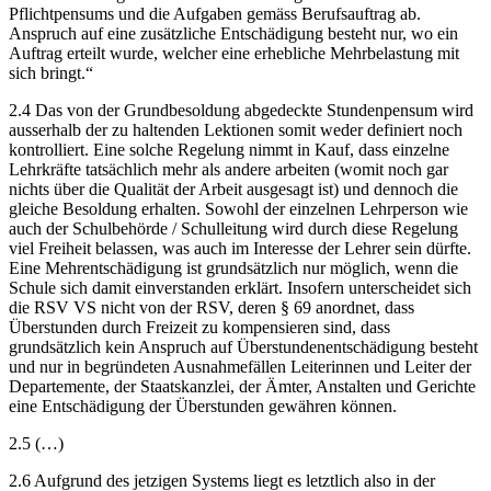
Pflichtpensums und die Aufgaben gemäss Berufsauftrag ab.
Anspruch auf eine zusätzliche Entschädigung besteht nur, wo ein
Auftrag erteilt wurde, welcher eine erhebliche Mehrbelastung mit
sich bringt.“
2.4 Das von der Grundbesoldung abgedeckte Stundenpensum wird
ausserhalb der zu haltenden Lektionen somit weder definiert noch
kontrolliert. Eine solche Regelung nimmt in Kauf, dass einzelne
Lehrkräfte tatsächlich mehr als andere arbeiten (womit noch gar
nichts über die Qualität der Arbeit ausgesagt ist) und dennoch die
gleiche Besoldung erhalten. Sowohl der einzelnen Lehrperson wie
auch der Schulbehörde / Schulleitung wird durch diese Regelung
viel Freiheit belassen, was auch im Interesse der Lehrer sein dürfte.
Eine Mehrentschädigung ist grundsätzlich nur möglich, wenn die
Schule sich damit einverstanden erklärt. Insofern unterscheidet sich
die RSV VS nicht von der RSV, deren § 69 anordnet, dass
Überstunden durch Freizeit zu kompensieren sind, dass
grundsätzlich kein Anspruch auf Überstundenentschädigung besteht
und nur in begründeten Ausnahmefällen Leiterinnen und Leiter der
Departemente, der Staatskanzlei, der Ämter, Anstalten und Gerichte
eine Entschädigung der Überstunden gewähren können.
2.5 (…)
2.6 Aufgrund des jetzigen Systems liegt es letztlich also in der