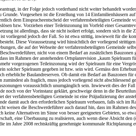
0 beantragt, in der Folge jedoch vorderhand nicht weiter behandelt wo
u Grunde. Vorgesehen ist die Erstellung von 14 Einfamilienhäusern a
entlich dem Einspracheentscheid der verfahrensbeteiligten Gemeinde v
slösen bzw. Vorziehen einer Teileinzonung im Vorfeld einer Gesamtrev
tzung ist allerdings, dass sie nicht isoliert erfolgt, sondern sich in 
 ist vorliegend jedoch der Fall. So ist etwa strittig, inwieweit für die
esteht. Diese Voraussetzung wird hinsichtlich der vorliegend strittig
ebungen, die auf der Webseite der verfahrensbeteiligten Gemeinde selb
 Beschwerdeführer, nicht von einem Bedarf an zusätzlichen Bauzonen g
dass im Rahmen der anstehenden Ortsplanrevision „kaum Spielraum fü
mehr vorgezogenen Teileinzonung wird der Spielraum für eine Vergr
pt ein solcher Spielraum gegeben ist bzw. sein wird. Gemäss den Erhe
ch erhebliche Baulandreserven. Ob damit ein Bedarf an Bauzonen für d
zumindest als fraglich, muss jedoch vorliegend nicht abschliessend ge
ungen voraussichtlich unumgänglich sein. Inwieweit dies der Fall is
de noch von der Vorinstanz geklärt, geschweige denn in die Beurteilun
er verfahrensbeteiligten Gemeinde ist eine Präjudizierung der anstehe
inde damit auch den erforderlichen Spielraum verbauen, falls sich im 
cht weisen die Beschwerdeführer auch darauf hin, dass im Rahmen des 
 keine Alternativen im Sinne von besser geeigneten Gebieten, so etwa
chaft, eine Überbauung zu realisieren, auch wenn diese Absicht den (ö
 die im Jahre 2008 rechtskräftig genehmigte kommunale Richtplanung 