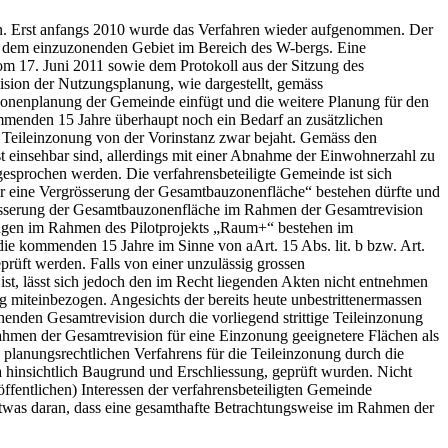
rden. Erst anfangs 2010 wurde das Verfahren wieder aufgenommen. Der
uf dem einzuzonenden Gebiet im Bereich des W-bergs. Eine
om 17. Juni 2011 sowie dem Protokoll aus der Sitzung des
ision der Nutzungsplanung, wie dargestellt, gemäss
die Zonenplanung der Gemeinde einfügt und die weitere Planung für den
 kommenden 15 Jahre überhaupt noch ein Bedarf an zusätzlichen
en Teileinzonung von der Vorinstanz zwar bejaht. Gemäss den
st einsehbar sind, allerdings mit einer Abnahme der Einwohnerzahl zu
esprochen werden. Die verfahrensbeteiligte Gemeinde ist sich
r eine Vergrösserung der Gesamtbauzonenfläche“ bestehen dürfte und
össerung der Gesamtbauzonenfläche im Rahmen der Gesamtrevision
bungen im Rahmen des Pilotprojekts „Raum+“ bestehen im
ie kommenden 15 Jahre im Sinne von aArt. 15 Abs. lit. b bzw. Art.
prüft werden. Falls von einer unzulässig grossen
t, lässt sich jedoch den im Recht liegenden Akten nicht entnehmen
g miteinbezogen. Angesichts der bereits heute unbestrittenermassen
nden Gesamtrevision durch die vorliegend strittige Teil­einzonung
Rahmen der Gesamtrevision für eine Einzonung geeignetere Flächen als
planungsrechtlichen Verfahrens für die Teileinzonung durch die
 hinsichtlich Baugrund und Erschliessung, geprüft wurden. Nicht
ffentlichen) Interessen der verfahrensbeteiligten Gemeinde
etwas daran, dass eine gesamthafte Betrachtungsweise im Rahmen der