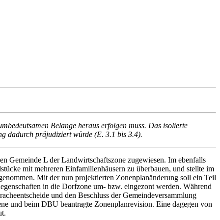
aumbedeutsamen Belange heraus erfolgen muss. Das isolierte
g dadurch präjudiziert würde (E. 3.1 bis 3.4).
en Gemeinde L der Landwirtschaftszone zugewiesen. Im ebenfalls
dstücke mit mehreren Einfamilienhäusern zu überbauen, und stellte im
enommen. Mit der nun projektierten Zonenplanänderung soll ein Teil
 Liegenschaften in die Dorfzone um- bzw. eingezont werden. Während
spracheentscheide und den Beschluss der Gemeindeversammlung
sene und beim DBU beantragte Zonenplanrevision. Eine dagegen von
t.