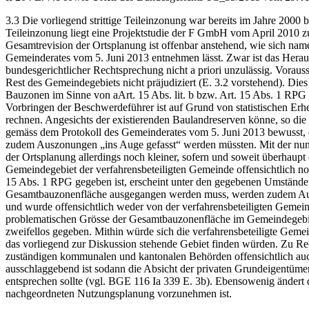
3.3 Die vorliegend strittige Teileinzonung war bereits im Jahre 200
Teileinzonung liegt eine Projektstudie der F GmbH vom April 2010 z
Gesamtrevision der Ortsplanung ist offenbar anstehend, wie sich nam
Gemeinderates vom 5. Juni 2013 entnehmen lässt. Zwar ist das Herau
bundesgerichtlicher Rechtsprechung nicht a priori unzulässig. Vorausse
Rest des Gemeindegebiets nicht präjudiziert (E. 3.2 vorstehend). Dies
Bauzonen im Sinne von aArt. 15 Abs. lit. b bzw. Art. 15 Abs. 1 RPG b
Vorbringen der Beschwerdeführer ist auf Grund von statistischen Erh
rechnen. Angesichts der existierenden Baulandreserven könne, so die
gemäss dem Protokoll des Gemeinderates vom 5. Juni 2013 bewusst, 
zudem Auszonungen „ins Auge gefasst“ werden müssten. Mit der nun
der Ortsplanung allerdings noch kleiner, sofern und soweit überhau
Gemeindegebiet der verfahrensbeteiligten Gemeinde offensichtlich no
15 Abs. 1 RPG gegeben ist, erscheint unter den gegebenen Umständen 
Gesamtbauzonenfläche ausgegangen werden muss, werden zudem Auszon
und wurde offensichtlich weder von der verfahrensbeteiligten Gemein
problematischen Grösse der Gesamtbauzonenfläche im Gemeindegebiet d
zweifellos gegeben. Mithin würde sich die verfahrensbeteiligte Geme
das vorliegend zur Diskussion stehende Gebiet finden würden. Zu Re
zuständigen kommunalen und kantonalen Behörden offensichtlich auch
ausschlaggebend ist sodann die Absicht der privaten Grundeigentümers
entsprechen sollte (vgl. BGE 116 Ia 339 E. 3b). Ebensowenig ändert
nachgeordneten Nutzungsplanung vorzunehmen ist.