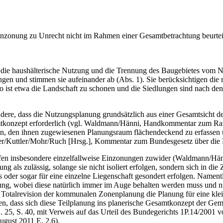
einzonung zu Unrecht nicht im Rahmen einer Gesamtbetrachtung beurte
h die haushälterische Nutzung und die Trennung des Baugebietes vom N
 und stimmen sie aufeinander ab (Abs. 1). Sie berücksichtigen die rä
ist etwa die Landschaft zu schonen und die Siedlungen sind nach den
ndere, dass die Nutzungsplanung grundsätzlich aus einer Gesamtsicht 
amtkonzept erforderlich (vgl. Waldmann/Hänni, Handkommentar zum Rau
n, den ihnen zugewiesenen Planungsraum flächendeckend zu erfassen u
gger/Kuttler/Mohr/Ruch [Hrsg.], Kommentar zum Bundesgesetz über die
fen insbesondere einzelfallweise Einzonungen zuwider (Waldmann/Hänni
ng als zulässig, solange sie nicht isoliert erfolgen, sondern sich in 
oder sogar für eine einzelne Liegenschaft gesondert erfolgen. Nament
ng, wobei diese natürlich immer im Auge behalten werden muss und ni
r Totalrevision der kommunalen Zonenplanung die Planung für eine kle
ssen, dass sich diese Teilplanung ins planerische Gesamtkonzept der Ge
. 25, S. 40, mit Verweis auf das Urteil des Bundegerichts 1P.14/2001 
ugust 2011 E. 2.6).