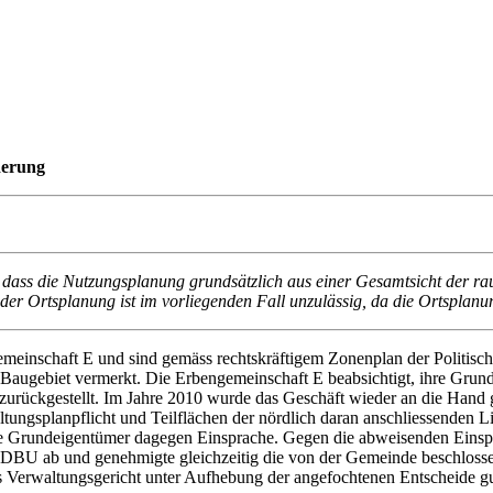
derung
, dass die Nutzungsplanung grundsätzlich aus einer Gesamtsicht der r
er Ortsplanung ist im vorliegenden Fall unzulässig, da die Ortsplanun
einschaft E und sind gemäss rechtskräftigem Zonenplan der Politisch
s Baugebiet vermerkt. Die Erbengemeinschaft E beabsichtigt, ihre Grun
rückgestellt. Im Jahre 2010 wurde das Geschäft wieder an die Hand g
ltungsplanpflicht und Teilflächen der nördlich daran anschliessenden
rte Grundeigentümer dagegen Einsprache. Gegen die abweisenden Ein
 DBU ab und genehmigte gleichzeitig die von der Gemeinde beschlos
Verwaltungsgericht unter Aufhebung der angefochtenen Entscheide gu