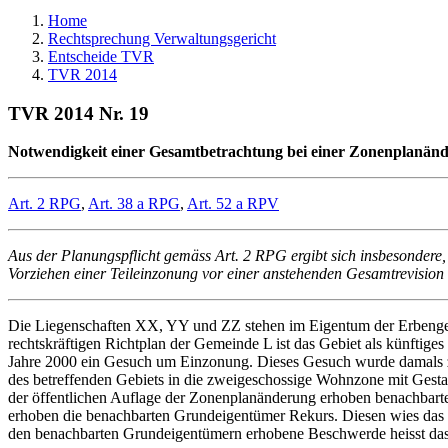
Home
Rechtsprechung Verwaltungsgericht
Entscheide TVR
TVR 2014
TVR 2014 Nr. 19
Notwendigkeit einer Gesamtbetrachtung bei einer Zonenplanän
Art. 2 RPG
,
Art. 38 a RPG
,
Art. 52 a RPV
Aus der Planungspflicht gemäss Art. 2 RPG ergibt sich insbesondere
Vorziehen einer Teileinzonung vor einer anstehenden Gesamtrevision d
Die Liegenschaften XX, YY und ZZ stehen im Eigentum der Erbengem
rechtskräftigen Richtplan der Gemeinde L ist das Gebiet als künftige
Jahre 2000 ein Gesuch um Einzonung. Dieses Gesuch wurde damals zu
des betreffenden Gebiets in die zweigeschossige Wohnzone mit Gesta
der öffentlichen Auflage der Zonenplanänderung erhoben benachba
erhoben die benachbarten Grundeigentümer Rekurs. Diesen wies das
den benachbarten Grundeigentümern erhobene Beschwerde heisst das 