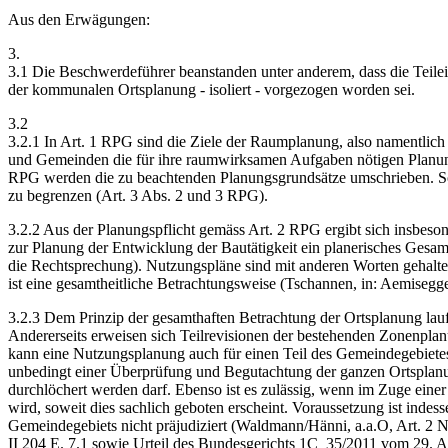
Aus den Erwägungen:
3.
3.1 Die Beschwerdeführer beanstanden unter anderem, dass die Teil
der kommunalen Ortsplanung - isoliert - vorgezogen worden sei.
3.2
3.2.1 In Art. 1 RPG sind die Ziele der Raumplanung, also namentlic
und Gemeinden die für ihre raumwirksamen Aufgaben nötigen Planungen
RPG werden die zu beachtenden Planungsgrundsätze umschrieben. So 
zu begrenzen (Art. 3 Abs. 2 und 3 RPG).
3.2.2 Aus der Planungspflicht gemäss Art. 2 RPG ergibt sich insbeso
zur Planung der Entwicklung der Bautätigkeit ein planerisches Ges
die Rechtsprechung). Nutzungspläne sind mit anderen Worten gehalte
ist eine gesamtheitliche Betrachtungsweise (Tschannen, in: Aemise
3.2.3 Dem Prinzip der gesamthaften Betrachtung der Ortsplanung lau
Andererseits erweisen sich Teilrevisionen der bestehenden Zonenplanu
kann eine Nutzungsplanung auch für einen Teil des Gemeindegebietes 
unbedingt einer Überprüfung und Begutachtung der ganzen Ortsplanu
durchlöchert werden darf. Ebenso ist es zulässig, wenn im Zuge eine
wird, soweit dies sachlich geboten erscheint. Voraussetzung ist inde
Gemeindegebiets nicht präjudiziert (Waldmann/Hänni, a.a.O, Art. 2 N
II 204 E. 7.1 sowie Urteil des Bundesgerichts 1C_35/2011 vom 29. A