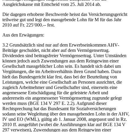
Ausgleichskasse mit Entscheid vom 25. Juli 2014 ab.
Die dagegen erhobene Beschwerde heisst das Versicherungsgericht
teilweise gut und legt den massgebende Lohn für M für das Jahr
2010 auf Fr. 225‘000.-- fest.
Aus den Erwägungen:
3.2 Grundsätzlich sind nur auf dem Erwerbseinkommen AHV-
Beiträge geschuldet, nicht aber auf dem Vermögensertrag.
Dividenden sind beitragsfreier Vermögensertrag. Unter Umständen
können jedoch auch Zuwendungen aus dem Reingewinn einer
Gesellschaft massgeblicher Lohn sein. Es handelt sich dabei um
Vergütungen, die im Arbeitsverhältnis ihren Grund haben. Dazu
hielt das Bundesgericht klar fest, dass bei der Beurteilung von
Leistungen, welche eine Gesellschaft an Personen ausrichtet, die
zugleich Arbeitnehmer und Gesellschafter sind, einerseits eine
angemessene Entschädigung für die geleistete Arbeit und
andererseits ein angemessener Vermögensertrag zugrunde gelegt
werden muss (BGE 134 V 297 E. 2.2). Aufgrund dieser
Rechtsprechung hat das Bundesamt für Sozialversicherungen
sodann seine Wegleitung über den massgebenden Lohn in der AHV,
IV und EO (WML), gültig ab 1. Januar 2008, angepasst und in Rz.
2010 ff. ausgeführt (wobei die Ausführungen klar auf BGE 134 V
297 verweisen), Zuwendungen aus dem Reingewinn einer