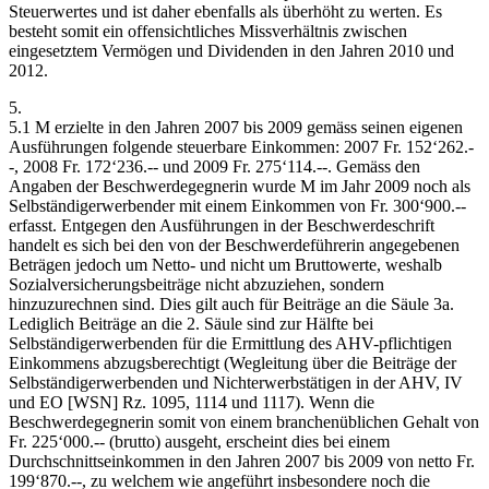
Steuerwertes und ist daher ebenfalls als überhöht zu werten. Es
besteht somit ein offensichtliches Missverhältnis zwischen
eingesetztem Vermögen und Dividenden in den Jahren 2010 und
2012.
5.
5.1 M erzielte in den Jahren 2007 bis 2009 gemäss seinen eigenen
Ausführungen folgende steuerbare Einkommen: 2007 Fr. 152‘262.-
-, 2008 Fr. 172‘236.-- und 2009 Fr. 275‘114.--. Gemäss den
Angaben der Beschwerdegegnerin wurde M im Jahr 2009 noch als
Selbständigerwerbender mit einem Einkommen von Fr. 300‘900.--
erfasst. Entgegen den Ausführungen in der Beschwerdeschrift
handelt es sich bei den von der Beschwerdeführerin angegebenen
Beträgen jedoch um Netto- und nicht um Bruttowerte, weshalb
Sozialversicherungsbeiträge nicht abzuziehen, sondern
hinzuzurechnen sind. Dies gilt auch für Beiträge an die Säule 3a.
Lediglich Beiträge an die 2. Säule sind zur Hälfte bei
Selbständigerwerbenden für die Ermittlung des AHV-pflichtigen
Einkommens abzugsberechtigt (Wegleitung über die Beiträge der
Selbständigerwerbenden und Nichterwerbstätigen in der AHV, IV
und EO [WSN] Rz. 1095, 1114 und 1117). Wenn die
Beschwerdegegnerin somit von einem branchenüblichen Gehalt von
Fr. 225‘000.-- (brutto) ausgeht, erscheint dies bei einem
Durchschnittseinkommen in den Jahren 2007 bis 2009 von netto Fr.
199‘870.--, zu welchem wie angeführt insbesondere noch die