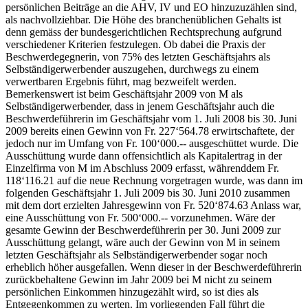
persönlichen Beiträge an die AHV, IV und EO hinzuzuzählen sind,
als nachvollziehbar. Die Höhe des branchenüblichen Gehalts ist
denn gemäss der bundesgerichtlichen Rechtsprechung aufgrund
verschiedener Kriterien festzulegen. Ob dabei die Praxis der
Beschwerdegegnerin, von 75% des letzten Geschäftsjahrs als
Selbständigerwerbender auszugehen, durchwegs zu einem
verwertbaren Ergebnis führt, mag bezweifelt werden.
Bemerkenswert ist beim Geschäftsjahr 2009 von M als
Selbständigerwerbender, dass in jenem Geschäftsjahr auch die
Beschwerdeführerin im Geschäftsjahr vom 1. Juli 2008 bis 30. Juni
2009 bereits einen Gewinn von Fr. 227‘564.78 erwirtschaftete, der
jedoch nur im Umfang von Fr. 100‘000.-- ausgeschüttet wurde. Die
Ausschüttung wurde dann offensichtlich als Kapitalertrag in der
Einzelfirma von M im Abschluss 2009 erfasst, währenddem Fr.
118‘116.21 auf die neue Rechnung vorgetragen wurde, was dann im
folgenden Geschäftsjahr 1. Juli 2009 bis 30. Juni 2010 zusammen
mit dem dort erzielten Jahresgewinn von Fr. 520‘874.63 Anlass war,
eine Ausschüttung von Fr. 500‘000.-- vorzunehmen. Wäre der
gesamte Gewinn der Beschwerdeführerin per 30. Juni 2009 zur
Ausschüttung gelangt, wäre auch der Gewinn von M in seinem
letzten Geschäftsjahr als Selbständigerwerbender sogar noch
erheblich höher ausgefallen. Wenn dieser in der Beschwerdeführerin
zurückbehaltene Gewinn im Jahr 2009 bei M nicht zu seinem
persönlichen Einkommen hinzugezählt wird, so ist dies als
Entgegenkommen zu werten. Im vorliegenden Fall führt die