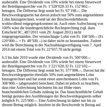
ausbezahlt. Eine Dividende von 10% würde bei einem Steuerwert
der Beteiligungsrechte von Fr. 1‘528‘020.33 Fr. 152‘802.--
betragen. Die Differenz liegt somit bei Fr. 97‘198.--. Die
Beschwerdegegnerin hat davon jedoch nur 50% zum angemeldeten
Lohn hinzugerechnet, womit sie der Beschwerdeführerin
wohlwollend entgegengekommen ist. Auch einer Aufrechnung von
100% wäre die bundesgerichtliche Rechtsprechung (vgl. dazu
Entscheid 9C_487/2011 vom 29. August 2011) nicht
entgegengestanden. Der veranschlagte Lohn von Fr. 168‘500.-- (Fr.
120‘000.-- + Fr. 48‘500.--) ist daher nicht zu beanstanden. Zudem
wird die Berechnung in der Nachzahlungsverfügung vom 7. April
2014 mit einem Total von Fr. 22‘937.70 nicht gerügt.
6.3 Im Jahr 2010 wurde eine Dividende von Fr. 500‘000.--
ausbezahlt. Eine Dividende von 10% würde bei einem Steuerwert
der Beteiligungsrechte von Fr. 1‘221‘020.32 Fr. 122‘102.--
betragen. Die Differenz liegt somit bei Fr. 377‘898.--. Davon hat die
Beschwerdegegnerin ebenfalls 50% zum angemeldeten Lohn
hinzugerechnet und hat somit einen anrechenbaren Lohn von Fr.
308‘900.-- (abgerundet) berechnet. Dabei ist jedoch zu beachten,
dass eine Aufrechnung höchstens bis zur Höhe eines
branchenüblichen Gehalts zulässig ist. Das branchenübliche Gehalt
beträgt gemäss den Ausführungen der Beschwerdegegnerin selber
lediglich Fr. 225‘000.--. Eine Aufrechnung ist daher nur bis zu
diesem Betrag möglich. Insofern ist die Beschwerde in Bezug auf