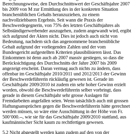
Berechnungsweise, den Durchschnittswert der Geschäftsjahre 2007
bis 2009 von M zur Ermittlung des in der konkreten Situation
branchenüblichen Gehalts heranzuziehen, zu einem
nachvollziehbaren Ergebnis. Seit wann die Praxis der
Beschwerdegegnerin, von 75% des letzten Geschäftsjahres als
Selbständigerwerbender auszugehen, zudem angewandt wird, ergibt
sich aufgrund der Akten nicht. Dies ist jedoch auch nicht von
Bedeutung, nachdem sich das angenommene branchenübliche
Gehalt aufgrund der vorliegenden Zahlen und der vom
Bundesgericht aufgestellten Kriterien plausibilisieren lässt. Das
Einkommen ist denn auch ab 2007 massiv gestiegen, so dass die
Berücksichtigung des Durchschnitts der Jahre 2007 bis 2009
angezeigt erscheint. Daran vermag auch nichts zu ändern, dass
offenbar im Geschäftsjahr 2010/2011 und 2012/2013 der Gewinn
der Beschwerdeführerin rückläufig gewesen ist. Gerade im
Geschäftsjahr 2009/2010 ist zudem ein sehr hoher Gewinn erzielt
worden, obwohl die Beschwerdeführerin selber vorbringt, dass
gerade in diesem Geschäftsjahr sehr grosse Auslagen für
Fremdarbeiten angefallen seien. Wenn tatsächlich auch mit grossen
Haftungsansprüchen gegen die Beschwerdeführerin hätte gerechnet
werden müssen, so wäre eine Ausschüttung in der Höhe von Fr.
500‘000.--, wie sie für das Geschäftsjahr 2009/2010 stattfand, aus
kaufmännischer Sicht kaum zu rechtfertigen gewesen.
5.2 Nicht abgestellt werden kann zudem auf den von der