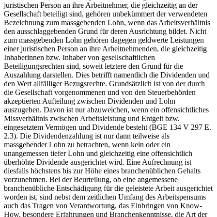
juristischen Person an ihre Arbeitnehmer, die gleichzeitig an der
Gesellschaft beteiligt sind, gehören unbekümmert der verwendeten
Bezeichnung zum massgebenden Lohn, wenn das Arbeitsverhältnis
den ausschlaggebenden Grund für deren Ausrichtung bildet. Nicht
zum massgebenden Lohn gehören dagegen geldwerte Leistungen
einer juristischen Person an ihre Arbeitnehmenden, die gleichzeitig
Inhaberinnen bzw. Inhaber von gesellschaftlichen
Beteiligungsrechten sind, soweit letztere den Grund für die
Auszahlung darstellen. Dies betrifft namentlich die Dividenden und
den Wert allfälliger Bezugsrechte. Grundsätzlich ist von der durch
die Gesellschaft vorgenommenen und von den Steuerbehörden
akzeptierten Aufteilung zwischen Dividenden und Lohn
auszugehen. Davon ist nur abzuweichen, wenn ein offensichtliches
Missverhältnis zwischen Arbeitsleistung und Entgelt bzw.
eingesetztem Vermögen und Dividende besteht (BGE 134 V 297 E.
2.3). Die Dividendenzahlung ist nur dann teilweise als
massgebender Lohn zu betrachten, wenn kein oder ein
unangemessen tiefer Lohn und gleichzeitig eine offensichtlich
überhöhte Dividende ausgerichtet wird. Eine Aufrechnung ist
diesfalls höchstens bis zur Höhe eines branchenüblichen Gehalts
vorzunehmen. Bei der Beurteilung, ob eine angemessene
branchenübliche Entschädigung für die geleistete Arbeit ausgerichtet
worden ist, sind nebst dem zeitlichen Umfang des Arbeitspensums
auch das Tragen von Verantwortung, das Einbringen von Know-
How, besondere Erfahrungen und Branchenkenntnisse, die Art der