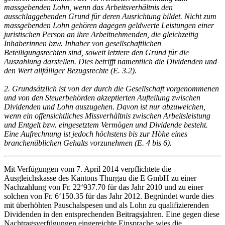
massgebenden Lohn, wenn das Arbeitsverhältnis den
ausschlaggebenden Grund für deren Ausrichtung bildet. Nicht zum
massgebenden Lohn gehören dagegen geldwerte Leistungen einer
juristischen Person an ihre Arbeitnehmenden, die gleichzeitig
Inhaberinnen bzw. Inhaber von gesellschaftlichen
Beteiligungsrechten sind, soweit letztere den Grund für die
Auszahlung darstellen. Dies betrifft namentlich die Dividenden und
den Wert allfälliger Bezugsrechte (E. 3.2).
2. Grundsätzlich ist von der durch die Gesellschaft vorgenommenen
und von den Steuerbehörden akzeptierten Aufteilung zwischen
Dividenden und Lohn auszugehen. Davon ist nur abzuweichen,
wenn ein offensichtliches Missverhältnis zwischen Arbeitsleistung
und Entgelt bzw. eingesetztem Vermögen und Dividende besteht.
Eine Aufrechnung ist jedoch höchstens bis zur Höhe eines
branchenüblichen Gehalts vorzunehmen (E. 4 bis 6).
Mit Verfügungen vom 7. April 2014 verpflichtete die
Ausgleichskasse des Kantons Thurgau die E GmbH zu einer
Nachzahlung von Fr. 22‘937.70 für das Jahr 2010 und zu einer
solchen von Fr. 6‘150.35 für das Jahr 2012. Begründet wurde dies
mit überhöhten Pauschalspesen und als Lohn zu qualifizierenden
Dividenden in den entsprechenden Beitragsjahren. Eine gegen diese
Nachtragsverfügungen eingereichte Einsprache wies die