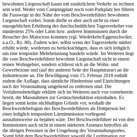
bewohnten Liegenschaft kaum mit zusätzlichem Verkehr zu rechnen
sein wird. Weder vom Campingplatz noch vom Parkplatz her führen
die Fusswege in der Nähe der vom Beschwerdeführer bewohnten
Liegenschaft vorbei. Somit dürfte es aber auch nicht zu einer
massgeblichen Erhöhung des durchschnittlichen Tagesverkehrs von
mindestens 25% oder Lärm bzw. anderen Immissionen durch die
Besucher des Motocross kommen (vgl. Wiederkehr/Eggenschwiler,
a.a.O., Rz. 80). Zudem wäre, selbst wenn der Tagesverkehr stärker
erhöht würde, wiederum zu berücksichtigen, dass es sich lediglich
um eine temporäre Mehrbelastung handeln würde. Im Weiteren liegt
die vom Beschwerdeführer bewohnte Liegenschaft nicht in einem
reinen Wohngebiet, sondern schliesst sich an die Wohn- und
Gewerbezone und (auf der anderen Seite der Hauptstrasse) an die
Industriezone an. Die Bewilligung vom 15. Februar 2018 enthält
zudem die Auflage, dass sämtliche Hindernisse und Einrichtungen
nach der Veranstaltung umgehend zu entfernen sind. Die
Verfahrensbeteiligte erklärte sich im Weiteren auch von vorneherein
bereit, die Massnahmen zur Geräuschreduktion einzuhalten. Es
liegen somit keine stichhaltigen Gründe vor, weshalb die
Beschwerdebefugnis des Beschwerdeführers als Drittperson bei
einer lediglich temporären Lärmimmission vorliegend
ausnahmsweise zu bejahen wäre. Der Beschwerdeführer ist von den
Immissionen auch nicht in einem stärkeren Ausmass betroffen als
die übrigen Personen in der Umgebung des Veranstaltungsortes.
Somit fehlt dem Beschwerdeführer sowohl die Legitimation zur