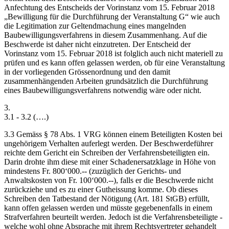
Anfechtung des Entscheids der Vor­instanz vom 15. Februar 2018
„Bewilligung für die Durchführung der Veranstaltung G“ wie auch
die Legitimation zur Geltendmachung eines mangelnden
Baubewilligungsverfahrens in diesem Zusammenhang. Auf die
Beschwerde ist daher nicht einzutreten. Der Entscheid der
Vorinstanz vom 15. Februar 2018 ist folglich auch nicht materiell zu
prüfen und es kann offen gelassen werden, ob für eine Veranstaltung
in der vorliegenden Grössenordnung und den damit
zusammenhängenden Arbeiten grundsätzlich die Durchführung
eines Baubewilligungsverfahrens notwendig wäre oder nicht.
3.
3.1 - 3.2 (….)
3.3 Gemäss § 78 Abs. 1 VRG können einem Beteiligten Kosten bei
ungehörigem Verhalten auferlegt werden. Der Beschwerdeführer
reichte dem Gericht ein Schreiben der Verfahrensbeteiligten ein.
Darin drohte ihm diese mit einer Schadenersatzklage in Höhe von
mindestens Fr. 800‘000.-- (zuzüglich der Gerichts- und
Anwaltskosten von Fr. 100‘000.--), falls er die Beschwerde nicht
zurückziehe und es zu einer Gutheissung komme. Ob dieses
Schreiben den Tatbestand der Nötigung (Art. 181 StGB) erfüllt,
kann offen gelassen werden und müsste gegebenenfalls in einem
Strafverfahren beurteilt werden. Jedoch ist die Verfahrensbeteiligte -
welche wohl ohne Absprache mit ihrem Rechtsvertreter gehandelt