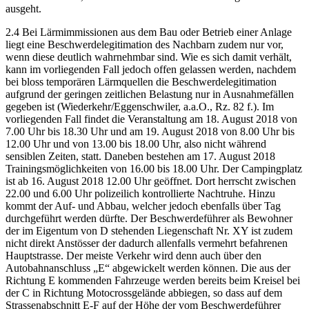
ausgeht.
2.4 Bei Lärmimmissionen aus dem Bau oder Betrieb einer Anlage
liegt eine Beschwerdelegitimation des Nachbarn zudem nur vor,
wenn diese deutlich wahrnehmbar sind. Wie es sich damit verhält,
kann im vorliegenden Fall jedoch offen gelassen werden, nachdem
bei bloss temporären Lärmquellen die Beschwerdelegitimation
aufgrund der geringen zeitlichen Belastung nur in Ausnahmefällen
gegeben ist (Wiederkehr/Eggenschwiler, a.a.O., Rz. 82 f.). Im
vorliegenden Fall findet die Veranstaltung am 18. August 2018 von
7.00 Uhr bis 18.30 Uhr und am 19. August 2018 von 8.00 Uhr bis
12.00 Uhr und von 13.00 bis 18.00 Uhr, also nicht während
sensiblen Zeiten, statt. Daneben bestehen am 17. August 2018
Trainingsmöglichkeiten von 16.00 bis 18.00 Uhr. Der Campingplatz
ist ab 16. August 2018 12.00 Uhr geöffnet. Dort herrscht zwischen
22.00 und 6.00 Uhr polizeilich kontrollierte Nachtruhe. Hinzu
kommt der Auf- und Abbau, welcher jedoch ebenfalls über Tag
durchgeführt werden dürfte. Der Beschwerdeführer als Bewohner
der im Eigentum von D stehenden Liegenschaft Nr. XY ist zudem
nicht direkt Anstösser der dadurch allenfalls vermehrt befahrenen
Hauptstrasse. Der meiste Verkehr wird denn auch über den
Autobahnanschluss „E“ abgewickelt werden können. Die aus der
Richtung E kommenden Fahrzeuge werden bereits beim Kreisel bei
der C in Richtung Motocrossgelände abbiegen, so dass auf dem
Strassenabschnitt E-F auf der Höhe der vom Beschwerdeführer