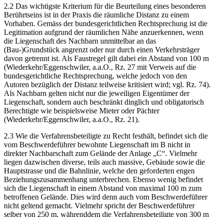
2.2 Das wichtigste Kriterium für die Beurteilung eines besonderen
Berührtseins ist in der Praxis die räumliche Distanz zu einem
Vorhaben. Gemäss der bundesgerichtlichen Rechtsprechung ist die
Legitimation aufgrund der räumlichen Nähe anzuerkennen, wenn
die Liegenschaft des Nachbarn unmittelbar an das
(Bau-)Grundstück angrenzt oder nur durch einen Verkehrsträger
davon getrennt ist. Als Faustregel gilt dabei ein Abstand von 100 m
(Wiederkehr/Eggenschwiler, a.a.O., Rz. 27 mit Verweis auf die
bundesgerichtliche Rechtsprechung, welche jedoch von den
Autoren bezüglich der Distanz teilweise kritisiert wird; vgl. Rz. 74).
Als Nachbarn gelten nicht nur die jeweiligen Eigentümer der
Liegenschaft, sondern auch beschränkt dinglich und obligatorisch
Berechtigte wie beispielsweise Mieter oder Pächter
(Wiederkehr/Eggen­schwiler, a.a.O., Rz. 21).
2.3 Wie die Verfahrensbeteiligte zu Recht festhält, befindet sich die
vom Beschwerdeführer bewohnte Liegenschaft im B nicht in
direkter Nachbarschaft zum Gelände der Anlage „C“. Vielmehr
liegen dazwischen diverse, teils auch massive, Gebäude sowie die
Hauptstrasse und die Bahnlinie, welche den geforderten engen
Beziehungszusammenhang unterbrechen. Ebenso wenig befindet
sich die Liegenschaft in einem Abstand von maximal 100 m zum
betroffenen Gelände. Dies wird denn auch vom Beschwerdeführer
nicht geltend gemacht. Vielmehr spricht der Beschwerdeführer
selber von 250 m, währenddem die Verfahrensbeteiligte von 300 m