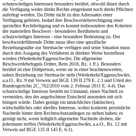
schutzwürdigen Interessen besonders berührt, obwohl ihnen durch
die Verfügung weder direkt Rechte eingeräumt noch direkt Pflichten
auferlegt werden. Da Dritte nicht zu den Adressaten einer
Verfügung gehören, bedarf ihre Beschwerdeberechtigung einer
speziellen Rechtfertigung und es kommt insbesondere den Kriterien
der materiellen Beschwer - besonderes Berührtsein und
schutzwürdiges Interesse - eine besondere Bedeutung zu. Der
beschwerdeführende Dritte muss über eine spezifische
Beziehungsnähe zur Streitsache verfügen und seine Situation muss
durch den Ausgang des Verfahrens in direkter Weise beeinflusst
werden (Wiederkehr/Eggenschwiler, Die allgemeine
Beschwerdebefugnis Dritter, Bern 2018, Rz. 1 ff.). Besonders
berührt ist eine Drittperson, wenn sie in einer beachtenswerten,
nahen Beziehung zur Streitsache steht (Wiederkehr/Eggenschwiler,
a.a.O., Rz. 9 mit Verweis auf BGE 139 II 279 E. 2.3 und Urteil des
Bundesgerichts 2C_762/2010 vom 2. Februar 2011 E. 4.4). Das
schutzwürdige Interesse besteht im Umstand, einen Nachteil zu
vermeiden, den der angefochtene Entscheid ansonsten mit sich
bringen würde. Dabei genügt ein tatsächliches (faktisches),
wirtschaftliches oder ideelles Interesse, wobei konkrete persönliche
Nachteile hinter dem Rechtsschutzanliegen zu stehen haben; es
genügt nicht, wenn lediglich allgemeine Nachteile drohen, die
jedermann treffen (Wiederkehr/Eggenschwiler, a.a.O., Rz. 12 mit
Verweis auf BGE 135 II 145 E. 6.1).