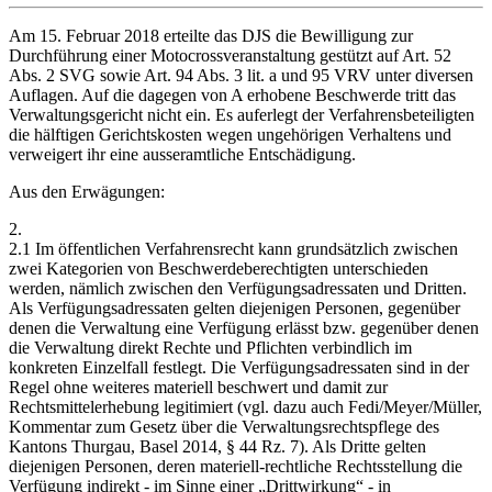
Am 15. Februar 2018 erteilte das DJS die Bewilligung zur
Durchführung einer Motocrossveranstaltung gestützt auf Art. 52
Abs. 2 SVG sowie Art. 94 Abs. 3 lit. a und 95 VRV unter diversen
Auflagen. Auf die dagegen von A erhobene Beschwerde tritt das
Verwaltungsgericht nicht ein. Es auferlegt der Verfahrensbeteiligten
die hälftigen Gerichtskosten wegen ungehörigen Verhaltens und
verweigert ihr eine ausseramtliche Entschädigung.
Aus den Erwägungen:
2.
2.1 Im öffentlichen Verfahrensrecht kann grundsätzlich zwischen
zwei Kategorien von Beschwerdeberechtigten unterschieden
werden, nämlich zwischen den Verfügungsadressaten und Dritten.
Als Verfügungsadressaten gelten diejenigen Personen, gegenüber
denen die Verwaltung eine Verfügung erlässt bzw. gegenüber denen
die Verwaltung direkt Rechte und Pflichten verbindlich im
konkreten Einzelfall festlegt. Die Verfügungsadressaten sind in der
Regel ohne weiteres materiell beschwert und damit zur
Rechtsmittelerhebung legitimiert (vgl. dazu auch Fedi/Meyer/Müller,
Kommentar zum Gesetz über die Verwaltungsrechtspflege des
Kantons Thurgau, Basel 2014, § 44 Rz. 7). Als Dritte gelten
diejenigen Personen, deren materiell-rechtliche Rechtsstellung die
Verfügung indirekt - im Sinne einer „Drittwirkung“ - in