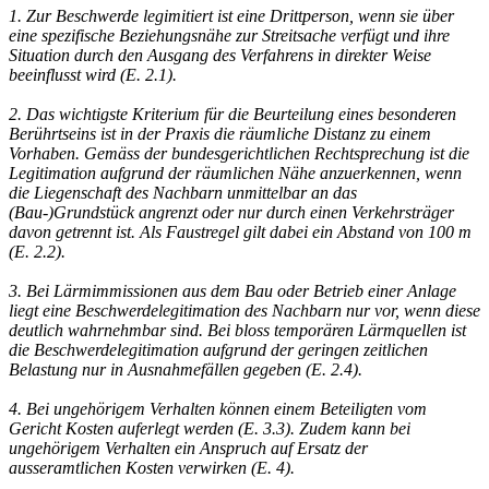
1. Zur Beschwerde legimitiert ist eine Drittperson, wenn sie über
eine spezifische Beziehungsnähe zur Streitsache verfügt und ihre
Situation durch den Ausgang des Verfahrens in direkter Weise
beeinflusst wird (E. 2.1).
2. Das wichtigste Kriterium für die Beurteilung eines besonderen
Berührtseins ist in der Praxis die räumliche Distanz zu einem
Vorhaben. Gemäss der bundesgerichtlichen Rechtsprechung ist die
Legitimation aufgrund der räumlichen Nähe anzuerkennen, wenn
die Liegenschaft des Nachbarn unmittelbar an das
(Bau-)Grundstück angrenzt oder nur durch einen Verkehrsträger
davon getrennt ist. Als Faustregel gilt dabei ein Abstand von 100 m
(E. 2.2).
3. Bei Lärmimmissionen aus dem Bau oder Betrieb einer Anlage
liegt eine Beschwerdelegitimation des Nachbarn nur vor, wenn diese
deutlich wahrnehmbar sind. Bei bloss temporären Lärmquellen ist
die Beschwerdelegitimation aufgrund der geringen zeitlichen
Belastung nur in Ausnahmefällen gegeben (E. 2.4).
4. Bei ungehörigem Verhalten können einem Beteiligten vom
Gericht Kosten auferlegt werden (E. 3.3). Zudem kann bei
ungehörigem Verhalten ein Anspruch auf Ersatz der
ausseramtlichen Kosten verwirken (E. 4).