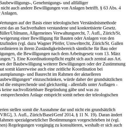
Baubewilligungs-, Genehmigungs- und allfälliger
 nicht auch andere Bewilligungen von Anlagen betrifft. § 63 Abs. 4
r Anlagen.
Wertungen auf der Basis einer teleologischen Verständnismethode
erst das an Sachverhalten verstandene und konkretisierte Gesetz.
/Müller/Uhlmann, Allgemeines Verwaltungsrecht, 7. Aufl., Zürich/St.
rweigerung einer Bewilligung für Bauten oder Anlagen von den
tzufinden (vgl. dazu Wagner Pfeifer, Umweltrecht, Zürich/St. Gallen
dinieren in ihrem Zuständigkeitsbereich sämtliche für Bau oder
ligungen, die Bewilligungen nach dem Arbeitsgesetz vom 13. März
en.“). Eine Koordinationspflicht ergibt sich auch zentral aus Art.
eben der Baubewilligung weiterer Bewilligungen oder der Zustimmung
t somit klarerweise auch eine zeitliche Koordination bei
 Raumplanungs- und Baurecht im Rahmen der aktuelleren
aubewilligungen“ einzuschränken, würde daher der grundsätzlichen
die entsprechende und gleichzeitig - allenfalls unter Auflagen -
 es keine nachvollziehbare Begründung gäbe und was zu
 entsprechenden Anlage entspricht somit neben der teleologischen
rien stellen somit die Ausnahme dar und nicht ein grundsätzlich
[VRG], 3. Aufl., Zürich/Basel/Genf 2014, § 11 N. 19). Daran ändert
m Rahmen spezialgesetzlicher Bestimmungen vorgeschrieben ist (vgl.
hen) Regelegungen vorgängig zu konsultieren, weshalb er sich auch