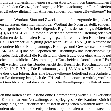
 um die Sicherstellung einer raschen Abwicklung von baurechtlichen 
ie durch den Gesetzgeber festgelegte Nichtbeachtung der Gerichtsferien
ner „Baubewilligung“ für Anlagen, sondern von einer „Bewilligung“ fü
sst nach dem Wortlaut, Sinn und Zweck und den ihm zugrunde liegenden 
 zu lassen, dass nicht schon der Wortlaut die Norm darstellt, sondern 
, ausgerichtet auf ein befriedigendes Ergebnis der ratio legis (Häfelin
3). § 63 Abs. 4 VRG nimmt die Verfahren betreffend Erteilung oder Ve
Rahmen der kantonalen Bewilligungsverfahren in vielen Bereichen stat
is 31. Dezember 2015 gültig gewesenen Art. 20 TVA: „Die Kantone koor
nsbesondere für die Raumplanungs-, Rodungs- und Gewässerschutzbewil
R 814.610] und bei Deponien die Errichtungs- und Betriebsbewilligung
ndes fest: „Bedarf die Realisierung einer Baute oder einer Anlage n
chen und zeitlichen Abstimmung der Entscheide zu koordinieren.“ Es ha
tellt werden, dass das Bundesgericht den Begriff der Koordination im
9 Nr. 19, E. 3.3.1). Die Bestimmung von § 63 Abs. 4 VRG nur auf „B
dies dazu führen, dass eine Baubewilligung betreffend eine Anlage und 
deren Bestimmung bezüglich des Fristenlaufs unterstehen würde, wofür
Gerichtsferien auf die abfallrechtliche Bewilligung zum Betrieb einer
en und laufen anschliessend ohne Unterbrechung weiter. Die Gerichtsfe
sg.], Kommentar zum Verwaltungsrechtspflegegesetz des Kantons Zürich 
Nichtgeltung der Gerichtsferien ausser in dringlichen Verfahren auch i
 zudem nicht umhin, die entsprechenden (kantonalen und bundesrechtlic