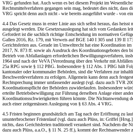
VRG gefunden hat. Auch wenn es bei diesem Projekt im Wesentlichen
Rechtsmittelverfahren gegangen sein mag, bedeutet dies nicht, dass d
VRG spricht denn auch nicht - wie bereits ausgeführt wurde - von ei
4.4 Das Gesetz muss in erster Linie aus sich selbst heraus, das hei
ausgelegt werden. Die Gesetzesauslegung hat sich vom Gedanken leiten
Gefordert ist die sachlich richtige Entscheidung im normativen Gefüge
Gallen 2016, Rz. 179, mit Verweis auf BGE 140 I 305 und 139 II 17
Gerichtsferien aus. Gerade im Umweltrecht hat eine Koordination im 
2017, N. 873 ff. sowie als Ausdruck des Koordinationsgebotes den b
Betrieb von Abfallanlagen erforderlichen Bewilligungsverfahren, i
1964 und nach der VeVA [Verordnung über den Verkehr mit Abfällen, S
25a RPG sowie § 112 PBG. Insbesondere § 112 Abs. 1 PBG hält Folge
kantonaler oder kommunaler Behörden, sind die Verfahren zur inhaltli
Beschwerdeverfahren zu erfolgen. Allgemein kann denn auch festges
Rechtsprechung immer umfassender auslegt (vgl. dazu auch TVR 200
Koordinationspflicht der Behörden zuwiderlaufen. Insbesondere würde 
erteilte Betriebsbewilligung zur Führung derselben Anlage einer an
Koordinationsschwierigkeiten führen könnte. Die Nichtanwendung der 
auch einer zeitgemässen Auslegung von § 63 Abs. 4 VRG.
4.5 Fristen beginnen grundsätzlich am Tag nach der Eröffnung zu lauf
ununterbrochener Fristenlauf (vgl. dazu auch Plüss, in: Griffel [Hr
nichts, dass Gerichtsferien traditionell verankert sind. Nachdem die 
dazu auch Plüss, a.a.O., § 11 N. 25 ff.), kommt der Rechtsanwender