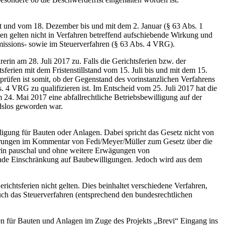
st und vom 18. Dezember bis und mit dem 2. Januar (§ 63 Abs. 1
ien gelten nicht in Verfahren betreffend aufschiebende Wirkung und
missions- sowie im Steuerverfahren (§ 63 Abs. 4 VRG).
in am 28. Juli 2017 zu. Falls die Gerichtsferien bzw. der
sferien mit dem Fristenstillstand vom 15. Juli bis und mit dem 15.
prüfen ist somit, ob der Gegenstand des vorinstanzlichen Verfahrens
 4 VRG zu qualifizieren ist. Im Entscheid vom 25. Juli 2017 hat die
 24. Mai 2017 eine abfallrechtliche Betriebsbewilligung auf der
dslos geworden war.
lligung für Bauten oder Anlagen. Dabei spricht das Gesetz nicht von
führungen im Kommentar von Fedi/Meyer/Müller zum Gesetz über die
arin pauschal und ohne weitere Erwägungen von
ende Einschränkung auf Baubewilligungen. Jedoch wird aus dem
ichtsferien nicht gelten. Dies beinhaltet verschiedene Verfahren,
uch das Steuerverfahren (entsprechend den bundesrechtlichen
hren für Bauten und Anlagen im Zuge des Projekts „Brevi“ Eingang ins