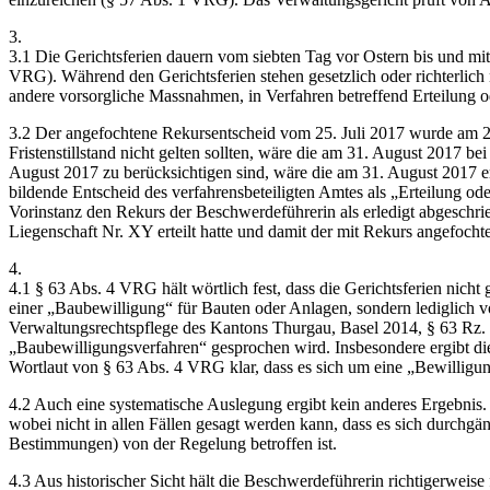
3.
3.1 Die Gerichtsferien dauern vom siebten Tag vor Ostern bis und mi
VRG). Während den Gerichtsferien stehen gesetzlich oder richterlich 
andere vorsorgliche Massnahmen, in Verfahren betreffend Erteilung 
3.2 Der angefochtene Rekursentscheid vom 25. Juli 2017 wurde am 27.
Fristenstillstand nicht gelten sollten, wäre die am 31. August 2017 b
August 2017 zu berücksichtigen sind, wäre die am 31. August 2017 er
bildende Entscheid des verfahrensbeteiligten Amtes als „Erteilung od
Vor­instanz den Rekurs der Beschwerdeführerin als erledigt abgeschr
Liegenschaft Nr. XY erteilt hatte und damit der mit Rekurs angefoc
4.
4.1 § 63 Abs. 4 VRG hält wörtlich fest, dass die Gerichtsferien nich
einer „Baubewilligung“ für Bauten oder Anlagen, sondern lediglich
Verwaltungsrechtspflege des Kantons Thurgau, Basel 2014, § 63 Rz. 
„Baubewilligungsverfahren“ gesprochen wird. Insbesondere ergibt 
Wortlaut von § 63 Abs. 4 VRG klar, dass es sich um eine „Bewilligu
4.2 Auch eine systematische Auslegung ergibt kein anderes Ergebnis. 
wobei nicht in allen Fällen gesagt werden kann, dass es sich durchg
Bestimmungen) von der Regelung betroffen ist.
4.3 Aus historischer Sicht hält die Beschwerdeführerin richtigerweis