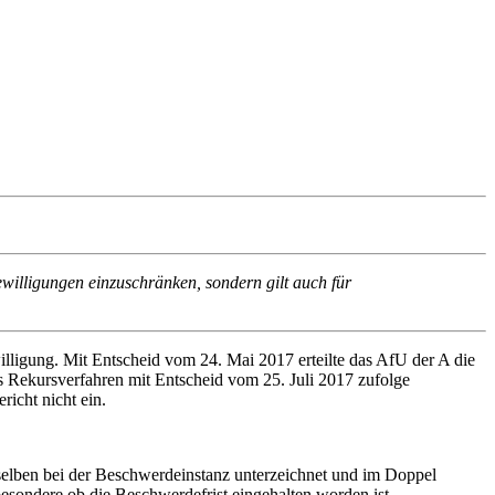
ewilligungen einzuschränken, sondern gilt auch für
igung. Mit Entscheid vom 24. Mai 2017 erteilte das AfU der A die
as Rekursverfahren mit Entscheid vom 25. Juli 2017 zufolge
icht nicht ein.
rselben bei der Beschwerdeinstanz unterzeichnet und im Doppel
esondere ob die Beschwerdefrist eingehalten worden ist.