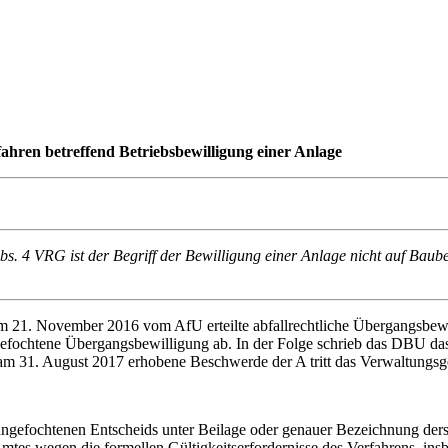
fahren betreffend Betriebsbewilligung einer Anlage
 Abs. 4 VRG ist der Begriff der Bewilligung einer Anlage nicht auf Baub
1. November 2016 vom AfU erteilte abfallrechtliche Übergangsbewill
 angefochtene Übergangsbewilligung ab. In der Folge schrieb das DBU d
 am 31. August 2017 erhobene Beschwerde der A tritt das Verwaltungsger
s angefochtenen Entscheids unter Beilage oder genauer Bezeichnung de
tes wegen die formellen Gültigkeitserfordernisse des Verfahrens, insb