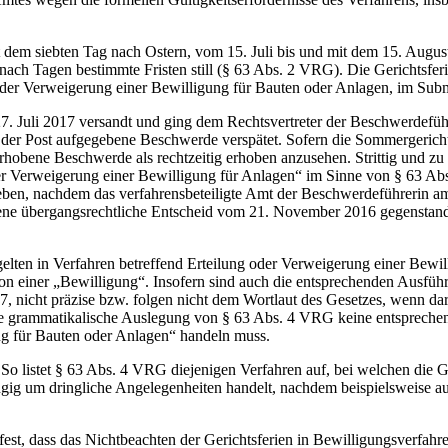
t dem siebten Tag nach Ostern, vom 15. Juli bis und mit dem 15. Augu
nach Tagen bestimmte Fristen still (§ 63 Abs. 2 VRG). Die Gerichtsfer
oder Verweigerung einer Bewilligung für Bauten oder Anlagen, im Sub
 Juli 2017 versandt und ging dem Rechtsvertreter der Beschwerdeführer
ei der Post aufgegebene Beschwerde verspätet. Sofern die Sommergericht
hobene Beschwerde als rechtzeitig erhoben anzusehen. Strittig und zu 
er Verweigerung einer Bewilligung für Anlagen“ im Sinne von § 63 Abs.
ieben, nachdem das verfahrensbeteiligte Amt der Beschwerdeführerin am
htene übergangsrechtliche Entscheid vom 21. November 2016 gegenstan
t gelten in Verfahren betreffend Erteilung oder Verweigerung einer Bewi
 von einer „Bewilligung“. Insofern sind auch die entsprechenden Aus
7, nicht präzise bzw. folgen nicht dem Wortlaut des Gesetzes, wenn d
die grammatikalische Auslegung von § 63 Abs. 4 VRG keine entsprech
ng für Bauten oder Anlagen“ handeln muss.
So listet § 63 Abs. 4 VRG diejenigen Verfahren auf, bei welchen die Ger
ängig um dringliche Angelegenheiten handelt, nachdem beispielsweise a
e fest, dass das Nichtbeachten der Gerichtsferien in Bewilligungsverfa