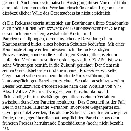
geändert. Auch eine systematische Auslegung dieser Vorschrift führt
damit nicht zu einem den Wortlaut einschränkenden Ergebnis; ein
diesbezüglicher Wille des Gesetzgebers ist nicht ersichtlich.
c) Die Rekursgegnerin stützt sich zur Begründung ihres Standpunkts
auch noch auf den Schutzzweck der Kautionsvorschriften. Sie rügt,
es sei nicht einzusehen, weshalb die Kosten und
Parteientschädigungen, deren ausstehende Bezahlung einen
Kautionsgrund bildet, eines höheren Schutzes bedürften. Mit einer
Kautionsleistung werden indessen nicht die rückständigen
Prozesskosten, sondern die zukünftigen Kosten, die aus einem
laufenden Verfahren resultieren, sichergestellt. § 77 ZPO ist, was
seine Wirkungen betrifft, in die Zukunft gerichtet: Der Staat mit
seinen Gerichtsbehörden und die in einen Prozess verwickelte
Gegenpartei sollen vor einem durch die Prozessführung der
kautionspflichtigen Partei verursachten Schaden geschützt werden.
Dieser Schutzzweck erfordert keine nach dem Wortlaut von § 77
Abs. 1 Ziff. 3 ZPO nicht vorgesehene Einschränkung auf
rückständige Parteientschädigungen, die aus einem Verfahren
zwischen denselben Parteien resultieren. Das Gegenteil ist der Fall:
Die in das neue, laufende Verfahren involvierte Gegenpartei soll
davor geschützt werden, das gleiche Schicksal zu erleiden wie jener
Dritte, dem gegenüber die kautionspflichtige Partei die aus dem
früheren Prozess herrührende Entschädigung (noch) nicht bezahlt
hat.