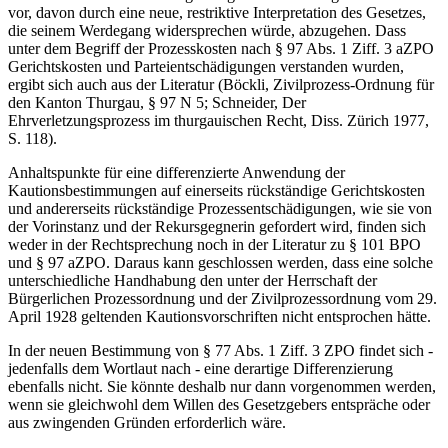
vor, davon durch eine neue, restriktive Interpretation des Gesetzes,
die seinem Werdegang widersprechen würde, abzugehen. Dass
unter dem Begriff der Prozesskosten nach § 97 Abs. 1 Ziff. 3 aZPO
Gerichtskosten und Parteientschädigungen verstanden wurden,
ergibt sich auch aus der Literatur (Böckli, Zivilprozess-Ordnung für
den Kanton Thurgau, § 97 N 5; Schneider, Der
Ehrverletzungsprozess im thurgauischen Recht, Diss. Zürich 1977,
S. 118).
Anhaltspunkte für eine differenzierte Anwendung der
Kautionsbestimmungen auf einerseits rückständige Gerichtskosten
und andererseits rückständige Prozessentschädigungen, wie sie von
der Vorinstanz und der Rekursgegnerin gefordert wird, finden sich
weder in der Rechtsprechung noch in der Literatur zu § 101 BPO
und § 97 aZPO. Daraus kann geschlossen werden, dass eine solche
unterschiedliche Handhabung den unter der Herrschaft der
Bürgerlichen Prozessordnung und der Zivilprozessordnung vom 29.
April 1928 geltenden Kautionsvorschriften nicht entsprochen hätte.
In der neuen Bestimmung von § 77 Abs. 1 Ziff. 3 ZPO findet sich -
jedenfalls dem Wortlaut nach - eine derartige Differenzierung
ebenfalls nicht. Sie könnte deshalb nur dann vorgenommen werden,
wenn sie gleichwohl dem Willen des Gesetzgebers entspräche oder
aus zwingenden Gründen erforderlich wäre.