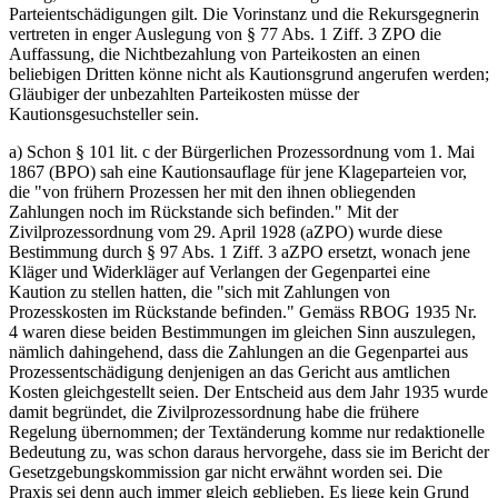
Parteientschädigungen gilt. Die Vorinstanz und die Rekursgegnerin
vertreten in enger Auslegung von § 77 Abs. 1 Ziff. 3 ZPO die
Auffassung, die Nichtbezahlung von Parteikosten an einen
beliebigen Dritten könne nicht als Kautionsgrund angerufen werden;
Gläubiger der unbezahlten Parteikosten müsse der
Kautionsgesuchsteller sein.
a) Schon § 101 lit. c der Bürgerlichen Prozessordnung vom 1. Mai
1867 (BPO) sah eine Kautionsauflage für jene Klageparteien vor,
die "von frühern Prozessen her mit den ihnen obliegenden
Zahlungen noch im Rückstande sich befinden." Mit der
Zivilprozessordnung vom 29. April 1928 (aZPO) wurde diese
Bestimmung durch § 97 Abs. 1 Ziff. 3 aZPO ersetzt, wonach jene
Kläger und Widerkläger auf Verlangen der Gegenpartei eine
Kaution zu stellen hatten, die "sich mit Zahlungen von
Prozesskosten im Rückstande befinden." Gemäss RBOG 1935 Nr.
4 waren diese beiden Bestimmungen im gleichen Sinn auszulegen,
nämlich dahingehend, dass die Zahlungen an die Gegenpartei aus
Prozessentschädigung denjenigen an das Gericht aus amtlichen
Kosten gleichgestellt seien. Der Entscheid aus dem Jahr 1935 wurde
damit begründet, die Zivilprozessordnung habe die frühere
Regelung übernommen; der Textänderung komme nur redaktionelle
Bedeutung zu, was schon daraus hervorgehe, dass sie im Bericht der
Gesetzgebungskommission gar nicht erwähnt worden sei. Die
Praxis sei denn auch immer gleich geblieben. Es liege kein Grund