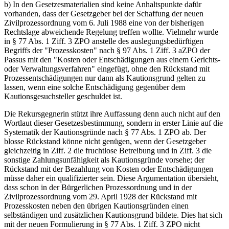
b) In den Gesetzesmaterialien sind keine Anhaltspunkte dafür
vorhanden, dass der Gesetzgeber bei der Schaffung der neuen
Zivilprozessordnung vom 6. Juli 1988 eine von der bisherigen
Rechtslage abweichende Regelung treffen wollte. Vielmehr wurde
in § 77 Abs. 1 Ziff. 3 ZPO anstelle des auslegungsbedürftigen
Begriffs der "Prozesskosten" nach § 97 Abs. 1 Ziff. 3 aZPO der
Passus mit den "Kosten oder Entschädigungen aus einem Gerichts-
oder Verwaltungsverfahren" eingefügt, ohne den Rückstand mit
Prozessentschädigungen nur dann als Kautionsgrund gelten zu
lassen, wenn eine solche Entschädigung gegenüber dem
Kautionsgesuchsteller geschuldet ist.
Die Rekursgegnerin stützt ihre Auffassung denn auch nicht auf den
Wortlaut dieser Gesetzesbestimmung, sondern in erster Linie auf die
Systematik der Kautionsgründe nach § 77 Abs. 1 ZPO ab. Der
blosse Rückstand könne nicht genügen, wenn der Gesetzgeber
gleichzeitig in Ziff. 2 die fruchtlose Betreibung und in Ziff. 3 die
sonstige Zahlungsunfähigkeit als Kautionsgründe vorsehe; der
Rückstand mit der Bezahlung von Kosten oder Entschädigungen
müsse daher ein qualifizierter sein. Diese Argumentation übersieht,
dass schon in der Bürgerlichen Prozessordnung und in der
Zivilprozessordnung vom 29. April 1928 der Rückstand mit
Prozesskosten neben den übrigen Kautionsgründen einen
selbständigen und zusätzlichen Kautionsgrund bildete. Dies hat sich
mit der neuen Formulierung in § 77 Abs. 1 Ziff. 3 ZPO nicht