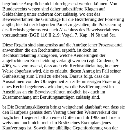
begründete Ansprüche nicht durchgesetzt werden können. Von
Bundesrechts wegen sind daher unbezifferte Klagen auf
Geldzahlung unter anderem dort zulässig, wo erst das
Beweisverfahren die Grundlage für die Bezifferung der Forderung
abgibt; hier ist der klagenden Partei zu gestatten, die Präzisierung
des Rechtsbegehrens erst nach Abschluss des Beweisverfahrens
vorzunehmen (BGE 116 II 219; Vogel, 7. Kap., N 5b und 5e).
Diese Regeln sind sinngemäss auf die Anträge jener Prozesspartei
anwendbar, die ein Rechtsmittel ergreift, ist doch im
Rechtsmittelantrag anzugeben, welche Aenderungen der
angefochtenen Entscheidung verlangt werden (vgl. Guldener, S.
496), was voraussetzt, dass auch ein Rechtsmittelantrag in einer
Weise abgefasst wird, die es erlaubt, diesen Antrag im Fall seiner
Gutheissung zum Urteil zu erheben. Daraus folgt, dass die
Ausnahmen von der Obliegenheit zur ziffernmässigen Fixierung
eines Rechtsbegehrens - wie dort, wo die Bezifferung erst im
Anschluss an ein Beweisverfahren möglich ist - auch im
Zusammenhang mit Berufungsanträgen zulässig sind.
b) Die Berufungsklägerin bringt weitgehend glaubhaft vor, dass sie
den Kaufpreis gemäss dem Vertrag über den Weiterverkauf der
fraglichen Liegenschaft an einen Dritten im Juli 1983 nicht mehr
weiss und auch nicht mehr im Besitz eines Exemplars jenes
Kaufvertrags ist. Soweit ihre allfällige Gegenforderung von der