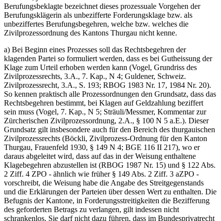
Berufungsbeklagte bezeichnet dieses prozessuale Vorgehen der
Berufungsklägerin als unbezifferte Forderungsklage bzw. als
unbeziffertes Berufungsbegehren, welche bzw. welches die
Zivilprozessordnung des Kantons Thurgau nicht kenne.
a) Bei Beginn eines Prozesses soll das Rechtsbegehren der
klagenden Partei so formuliert werden, dass es bei Gutheissung der
Klage zum Urteil erhoben werden kann (Vogel, Grundriss des
Zivilprozessrechts, 3.A., 7. Kap., N 4; Guldener, Schweiz.
Zivilprozessrecht, 3.A., S. 193; RBOG 1983 Nr. 17, 1984 Nr. 20).
So kennen praktisch alle Prozessordnungen den Grundsatz, dass das
Rechtsbegehren bestimmt, bei Klagen auf Geldzahlung beziffert
sein muss (Vogel, 7. Kap., N 5; Sträuli/Messmer, Kommentar zur
Zürcherischen Zivilprozessordnung, 2.A., § 100 N 5 a.E.). Dieser
Grundsatz gilt insbesondere auch für den Bereich des thurgauischen
Zivilprozessrechts (Böckli, Zivilprozess-Ordnung für den Kanton
Thurgau, Frauenfeld 1930, § 149 N 4; BGE 116 II 217), wo er
daraus abgeleitet wird, dass auf das in der Weisung enthaltene
Klagebegehren abzustellen ist (RBOG 1987 Nr. 15) und § 122 Abs.
2 Ziff. 4 ZPO - ähnlich wie früher § 149 Abs. 2 Ziff. 3 aZPO -
vorschreibt, die Weisung habe die Angabe des Streitgegenstands
und die Erklärungen der Parteien über dessen Wert zu enthalten. Die
Befugnis der Kantone, in Forderungsstreitigkeiten die Bezifferung
des geforderten Betrags zu verlangen, gilt indessen nicht
schrankenlos. Sie darf nicht dazu führen, dass im Bundesprivatrecht