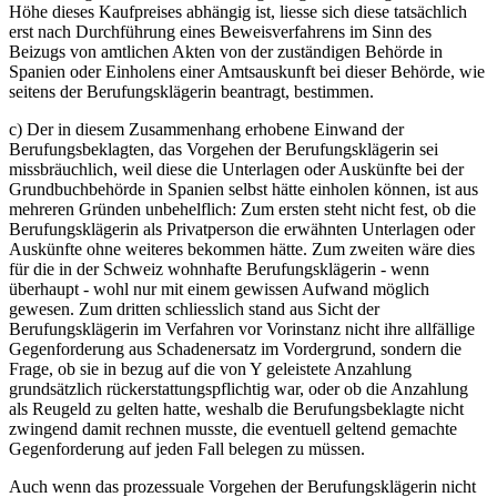
Höhe dieses Kaufpreises abhängig ist, liesse sich diese tatsächlich
erst nach Durchführung eines Beweisverfahrens im Sinn des
Beizugs von amtlichen Akten von der zuständigen Behörde in
Spanien oder Einholens einer Amtsauskunft bei dieser Behörde, wie
seitens der Berufungsklägerin beantragt, bestimmen.
c) Der in diesem Zusammenhang erhobene Einwand der
Berufungsbeklagten, das Vorgehen der Berufungsklägerin sei
missbräuchlich, weil diese die Unterlagen oder Auskünfte bei der
Grundbuchbehörde in Spanien selbst hätte einholen können, ist aus
mehreren Gründen unbehelflich: Zum ersten steht nicht fest, ob die
Berufungsklägerin als Privatperson die erwähnten Unterlagen oder
Auskünfte ohne weiteres bekommen hätte. Zum zweiten wäre dies
für die in der Schweiz wohnhafte Berufungsklägerin - wenn
überhaupt - wohl nur mit einem gewissen Aufwand möglich
gewesen. Zum dritten schliesslich stand aus Sicht der
Berufungsklägerin im Verfahren vor Vorinstanz nicht ihre allfällige
Gegenforderung aus Schadenersatz im Vordergrund, sondern die
Frage, ob sie in bezug auf die von Y geleistete Anzahlung
grundsätzlich rückerstattungspflichtig war, oder ob die Anzahlung
als Reugeld zu gelten hatte, weshalb die Berufungsbeklagte nicht
zwingend damit rechnen musste, die eventuell geltend gemachte
Gegenforderung auf jeden Fall belegen zu müssen.
Auch wenn das prozessuale Vorgehen der Berufungsklägerin nicht