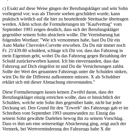
c) Exakt auf diese Weise gingen der Berufungskläger und sein Sohn
vorliegend vor; was als Theorie soeben geschildert wurde, kann
praktisch wörtlich auf die hier zu beurteilende Streitsache übertragen
werden. Allein schon die Formulierungen im "Kaufvertrag" vom
September 1993 zeigen deutlich, dass sich der Berufungskläger
gegenüber seinem Sohn absichern wollte. Die Vereinbarung hat
folgenden Wortlaut: "Wie ich vernommen habe, hast Du Dir ein
Auto Marke Chevrolet-Corvette erworben. Da Du mir immer noch
Fr. 21'439.80 schuldest, schlage ich Dir vor, dass das Fahrzeug in
mein Eigentum geht, wobei Du das Fahrzeug gegen Bezahlung der
Schuld zurückerwerben kannst. Ich bin einverstanden, dass das
Fahrzeug auf Dich eingelöst ist und Du die Versicherungen zahlst.
Sollte der Wert des genannten Fahrzeugs unter die Schulden sinken,
wirst Du für die Differenz aufkommen müssen. X als Schuldner
erklärt sich mit dieser Abmachung einverstanden."
Diese Formulierungen lassen keinen Zweifel daran, dass der
Berufungskläger einzig erreichen wollte, dass er hinsichtlich der
Schulden, welche sein Sohn ihm gegenüber hatte, nicht bar jeder
Deckung sei. Den Grund für den "Erwerb" des Fahrzeugs gab er im
Schreiben vom September 1993 unumwunden zu: Einzig das
seinem Sohn gewährte Darlehen bewog ihn zu seinem Vorschlag.
Dass es ihm um eine seinerseitige Absicherung ging, zeigt auch der
Vermerk, bei Wertverminderung des Fahrzeugs habe X die