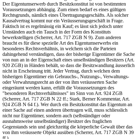
Der Eigentumserwerb durch Besitzkonstitut ist von bestimmten
Voraussetzungen abhängig. Zum einen bedarf es eines gültigen
Rechtsgrunds, nämlich eines Übertragungsgeschäfts. Als solcher
Kausalvertrag kommt nur ein Veräusserungsgeschäft in Frage.
Faktisch ist es regelmässig ein Kauf; es lässt sich jedoch unter
Umständen auch ein Tausch in der Form des Konstituts
bewerkstelligen (Scherrer, Art. 717 ZGB N 9). Zum anderen
braucht es für diese spezielle Art des Eigentumserwerbs ein
besonderes Rechtsverhältnis, in welchem sich die Parteien
dahingehend verständigen, dass der bisherige Eigentümer die Sache
von nun an in der Eigenschaft eines unselbständigen Besitzers (Art.
920 ZGB) in Händen behält, so dass die Besitzwandlung äusserlich
nicht in Erscheinung tritt. Jeder Vertrag, durch welchen dem
bisherigen Eigentümer ein Gebrauchs-, Nutzungs-, Verwaltungs-
oder Verwahrungsrecht an der von ihm veräusserten Sache
eingeräumt werden kann, erfüllt die Voraussetzungen des
"besonderen Rechtsverhältnisses" im Sinn von Art. 924 ZGB
(Scherrer, Art. 717 ZGB N 22 ff.; Stark, Berner Kommentar, Art.
924 ZGB N 64 f.). Wer durch ein Besitzkonstitut das Eigentum an
einer Sache auf einen anderen übertragen will, muss schliesslich
nicht nur Eigentümer, sondern auch (selbständiger oder
ausnahmsweise unselbständiger) Besitzer des fraglichen
Gegenstands sein und gleichzeitig die körperliche Gewalt über das
von ihm veräusserte Objekt ausüben (Scherrer, Art. 717 ZGB N 39
ff.).