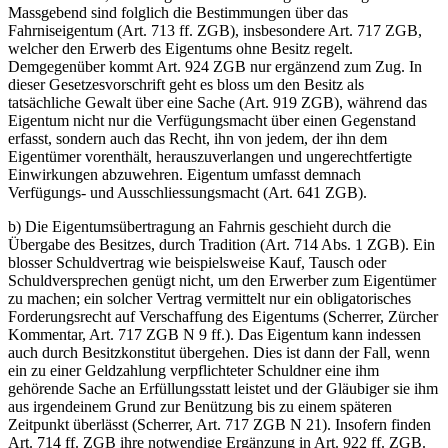
Massgebend sind folglich die Bestimmungen über das
Fahrniseigentum (Art. 713 ff. ZGB), insbesondere Art. 717 ZGB,
welcher den Erwerb des Eigentums ohne Besitz regelt.
Demgegenüber kommt Art. 924 ZGB nur ergänzend zum Zug. In
dieser Gesetzesvorschrift geht es bloss um den Besitz als
tatsächliche Gewalt über eine Sache (Art. 919 ZGB), während das
Eigentum nicht nur die Verfügungsmacht über einen Gegenstand
erfasst, sondern auch das Recht, ihn von jedem, der ihn dem
Eigentümer vorenthält, herauszuverlangen und ungerechtfertigte
Einwirkungen abzuwehren. Eigentum umfasst demnach
Verfügungs- und Ausschliessungsmacht (Art. 641 ZGB).
b) Die Eigentumsübertragung an Fahrnis geschieht durch die
Übergabe des Besitzes, durch Tradition (Art. 714 Abs. 1 ZGB). Ein
blosser Schuldvertrag wie beispielsweise Kauf, Tausch oder
Schuldversprechen genügt nicht, um den Erwerber zum Eigentümer
zu machen; ein solcher Vertrag vermittelt nur ein obligatorisches
Forderungsrecht auf Verschaffung des Eigentums (Scherrer, Zürcher
Kommentar, Art. 717 ZGB N 9 ff.). Das Eigentum kann indessen
auch durch Besitzkonstitut übergehen. Dies ist dann der Fall, wenn
ein zu einer Geldzahlung verpflichteter Schuldner eine ihm
gehörende Sache an Erfüllungsstatt leistet und der Gläubiger sie ihm
aus irgendeinem Grund zur Benützung bis zu einem späteren
Zeitpunkt überlässt (Scherrer, Art. 717 ZGB N 21). Insofern finden
Art. 714 ff. ZGB ihre notwendige Ergänzung in Art. 922 ff. ZGB.