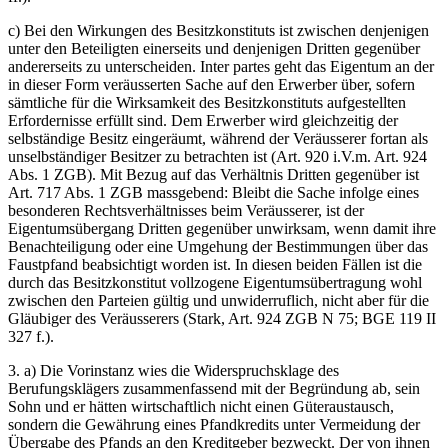
c) Bei den Wirkungen des Besitzkonstituts ist zwischen denjenigen
unter den Beteiligten einerseits und denjenigen Dritten gegenüber
andererseits zu unterscheiden. Inter partes geht das Eigentum an der
in dieser Form veräusserten Sache auf den Erwerber über, sofern
sämtliche für die Wirksamkeit des Besitzkonstituts aufgestellten
Erfordernisse erfüllt sind. Dem Erwerber wird gleichzeitig der
selbständige Besitz eingeräumt, während der Veräusserer fortan als
unselbständiger Besitzer zu betrachten ist (Art. 920 i.V.m. Art. 924
Abs. 1 ZGB). Mit Bezug auf das Verhältnis Dritten gegenüber ist
Art. 717 Abs. 1 ZGB massgebend: Bleibt die Sache infolge eines
besonderen Rechtsverhältnisses beim Veräusserer, ist der
Eigentumsübergang Dritten gegenüber unwirksam, wenn damit ihre
Benachteiligung oder eine Umgehung der Bestimmungen über das
Faustpfand beabsichtigt worden ist. In diesen beiden Fällen ist die
durch das Besitzkonstitut vollzogene Eigentumsübertragung wohl
zwischen den Parteien gültig und unwiderruflich, nicht aber für die
Gläubiger des Veräusserers (Stark, Art. 924 ZGB N 75; BGE 119 II
327 f.).
3. a) Die Vorinstanz wies die Widerspruchsklage des
Berufungsklägers zusammenfassend mit der Begründung ab, sein
Sohn und er hätten wirtschaftlich nicht einen Güteraustausch,
sondern die Gewährung eines Pfandkredits unter Vermeidung der
Übergabe des Pfands an den Kreditgeber bezweckt. Der von ihnen