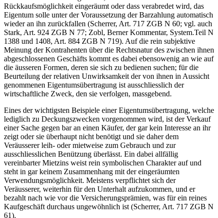
Rückkaufsmöglichkeit eingeräumt oder dass verabredet wird, das
Eigentum solle unter der Voraussetzung der Barzahlung automatisch
wieder an ihn zurückfallen (Scherrer, Art. 717 ZGB N 60; vgl. auch
Stark, Art. 924 ZGB N 77; Zobl, Berner Kommentar, System.Teil N
1388 und 1408, Art. 884 ZGB N 719). Auf die rein subjektive
Meinung der Kontrahenten über die Rechtsnatur des zwischen ihnen
abgeschlossenen Geschäfts kommt es dabei ebensowenig an wie auf
die äusseren Formen, deren sie sich zu bedienen suchen; für die
Beurteilung der relativen Unwirksamkeit der von ihnen in Aussicht
genommenen Eigentumsübertragung ist ausschliesslich der
wirtschaftliche Zweck, den sie verfolgen, massgebend.
Eines der wichtigsten Beispiele einer Eigentumsübertragung, welche
lediglich zu Deckungszwecken vorgenommen wird, ist der Verkauf
einer Sache gegen bar an einen Käufer, der gar kein Interesse an ihr
zeigt oder sie überhaupt nicht benötigt und sie daher dem
Veräusserer leih- oder mietweise zum Gebrauch und zur
ausschliesslichen Benützung überlässt. Ein dabei allfällig
vereinbarter Mietzins weist rein symbolischen Charakter auf und
steht in gar keinem Zusammenhang mit der eingeräumten
Verwendungsmöglichkeit. Meistens verpflichtet sich der
Veräusserer, weiterhin für den Unterhalt aufzukommen, und er
bezahlt nach wie vor die Versicherungsprämien, was für ein reines
Kaufgeschäft durchaus ungewöhnlich ist (Scherrer, Art. 717 ZGB N
61).