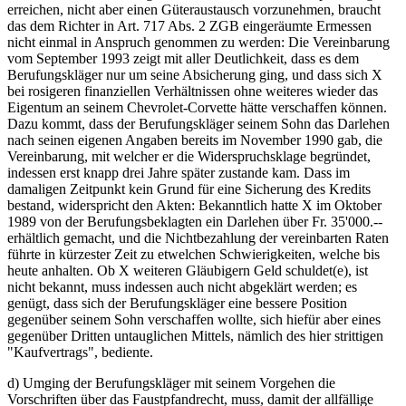
erreichen, nicht aber einen Güteraustausch vorzunehmen, braucht
das dem Richter in Art. 717 Abs. 2 ZGB eingeräumte Ermessen
nicht einmal in Anspruch genommen zu werden: Die Vereinbarung
vom September 1993 zeigt mit aller Deutlichkeit, dass es dem
Berufungskläger nur um seine Absicherung ging, und dass sich X
bei rosigeren finanziellen Verhältnissen ohne weiteres wieder das
Eigentum an seinem Chevrolet-Corvette hätte verschaffen können.
Dazu kommt, dass der Berufungskläger seinem Sohn das Darlehen
nach seinen eigenen Angaben bereits im November 1990 gab, die
Vereinbarung, mit welcher er die Widerspruchsklage begründet,
indessen erst knapp drei Jahre später zustande kam. Dass im
damaligen Zeitpunkt kein Grund für eine Sicherung des Kredits
bestand, widerspricht den Akten: Bekanntlich hatte X im Oktober
1989 von der Berufungsbeklagten ein Darlehen über Fr. 35'000.--
erhältlich gemacht, und die Nichtbezahlung der vereinbarten Raten
führte in kürzester Zeit zu etwelchen Schwierigkeiten, welche bis
heute anhalten. Ob X weiteren Gläubigern Geld schuldet(e), ist
nicht bekannt, muss indessen auch nicht abgeklärt werden; es
genügt, dass sich der Berufungskläger eine bessere Position
gegenüber seinem Sohn verschaffen wollte, sich hiefür aber eines
gegenüber Dritten untauglichen Mittels, nämlich des hier strittigen
"Kaufvertrags", bediente.
d) Umging der Berufungskläger mit seinem Vorgehen die
Vorschriften über das Faustpfandrecht, muss, damit der allfällige