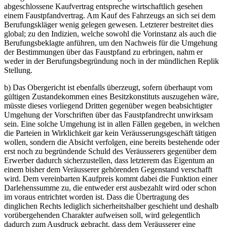
abgeschlossene Kaufvertrag entspreche wirtschaftlich gesehen
einem Faustpfandvertrag. Am Kauf des Fahrzeugs an sich sei dem
Berufungskläger wenig gelegen gewesen. Letzterer bestreitet dies
global; zu den Indizien, welche sowohl die Vorinstanz als auch die
Berufungsbeklagte anführen, um den Nachweis für die Umgehung
der Bestimmungen über das Faustpfand zu erbringen, nahm er
weder in der Berufungsbegründung noch in der mündlichen Replik
Stellung.
b) Das Obergericht ist ebenfalls überzeugt, sofern überhaupt vom
gültigen Zustandekommen eines Besitzkonstituts auszugehen wäre,
müsste dieses vorliegend Dritten gegenüber wegen beabsichtigter
Umgehung der Vorschriften über das Faustpfandrecht unwirksam
sein. Eine solche Umgehung ist in allen Fällen gegeben, in welchen
die Parteien in Wirklichkeit gar kein Veräusserungsgeschäft tätigen
wollen, sondern die Absicht verfolgen, eine bereits bestehende oder
erst noch zu begründende Schuld des Veräusserers gegenüber dem
Erwerber dadurch sicherzustellen, dass letzterem das Eigentum an
einem bisher dem Veräusserer gehörenden Gegenstand verschafft
wird. Dem vereinbarten Kaufpreis kommt dabei die Funktion einer
Darlehenssumme zu, die entweder erst ausbezahlt wird oder schon
im voraus entrichtet worden ist. Dass die Übertragung des
dinglichen Rechts lediglich sicherheitshalber geschieht und deshalb
vorübergehenden Charakter aufweisen soll, wird gelegentlich
dadurch zum Ausdruck gebracht, dass dem Veräusserer eine