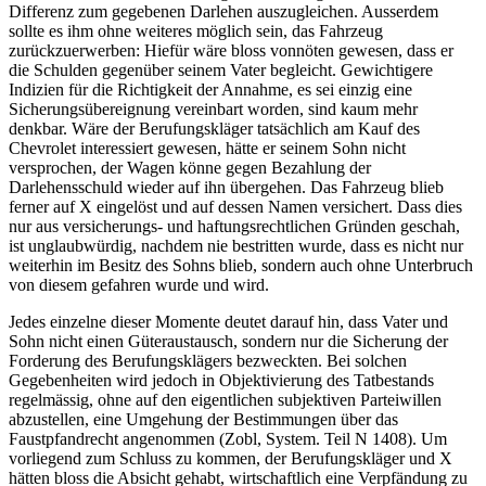
Differenz zum gegebenen Darlehen auszugleichen. Ausserdem
sollte es ihm ohne weiteres möglich sein, das Fahrzeug
zurückzuerwerben: Hiefür wäre bloss vonnöten gewesen, dass er
die Schulden gegenüber seinem Vater begleicht. Gewichtigere
Indizien für die Richtigkeit der Annahme, es sei einzig eine
Sicherungsübereignung vereinbart worden, sind kaum mehr
denkbar. Wäre der Berufungskläger tatsächlich am Kauf des
Chevrolet interessiert gewesen, hätte er seinem Sohn nicht
versprochen, der Wagen könne gegen Bezahlung der
Darlehensschuld wieder auf ihn übergehen. Das Fahrzeug blieb
ferner auf X eingelöst und auf dessen Namen versichert. Dass dies
nur aus versicherungs- und haftungsrechtlichen Gründen geschah,
ist unglaubwürdig, nachdem nie bestritten wurde, dass es nicht nur
weiterhin im Besitz des Sohns blieb, sondern auch ohne Unterbruch
von diesem gefahren wurde und wird.
Jedes einzelne dieser Momente deutet darauf hin, dass Vater und
Sohn nicht einen Güteraustausch, sondern nur die Sicherung der
Forderung des Berufungsklägers bezweckten. Bei solchen
Gegebenheiten wird jedoch in Objektivierung des Tatbestands
regelmässig, ohne auf den eigentlichen subjektiven Parteiwillen
abzustellen, eine Umgehung der Bestimmungen über das
Faustpfandrecht angenommen (Zobl, System. Teil N 1408). Um
vorliegend zum Schluss zu kommen, der Berufungskläger und X
hätten bloss die Absicht gehabt, wirtschaftlich eine Verpfändung zu