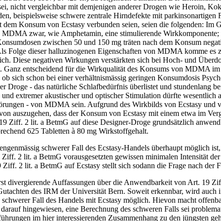
 sei, nicht vergleichbar mit demjenigen anderer Drogen wie Heroin, Ko
äden, beispielsweise schwere zentrale Hirndefekte mit parkinsonartigen
it dem Konsum von Ecstasy verbunden seien, seien die folgenden: 
be MDMA zwar, wie Amphetamin, eine stimulierende Wirkkomponente; di
en Konsumdosen zwischen 50 und 150 mg träten nach dem Konsum negat
. Als Folge dieser halluzinogenen Eigenschaften von MDMA komme es z
reich. Diese negativen Wirkungen verstärkten sich bei Hoch- und Übe
net. Ganz entscheidend für die Wirkqualität des Konsums von MDMA im E
ob sich schon bei einer verhältnismässig geringen Konsumdosis Psycho
er Droge - das natürliche Schlafbedürfnis überlistet und stundenlang b
d extremer akustischer und optischer Stimulation dürfte wesentlich au
törungen - von MDMA sein. Aufgrund des Wirkbilds von Ecstasy und vo
von auszugehen, dass der Konsum von Ecstasy mit einem etwa im Verg
 19 Ziff. 2 lit. a BetmG auf diese Designer-Droge grundsätzlich anwe
rechend 625 Tabletten à 80 mg Wirkstoffgehalt.
 mengenmässig schwerer Fall des Ecstasy-Handels überhaupt möglich ist,
 Ziff. 2 lit. a BetmG vorausgesetzten gewissen minimalen Intensität 
iff. 2 lit. a BetmG auf Ecstasy stellt sich sodann die Frage nach der 
t divergierende Auffassungen über die Anwendbarkeit von Art. 19 Ziff.
 Gutachten des IRM der Universität Bern. Soweit erkennbar, wird auch 
schwerer Fall des Handels mit Ecstasy möglich. Hievon macht offenbar
darauf hingewiesen, eine Berechnung des schweren Falls sei problema
usführungen im hier interessierenden Zusammenhang zu den jüngsten geh