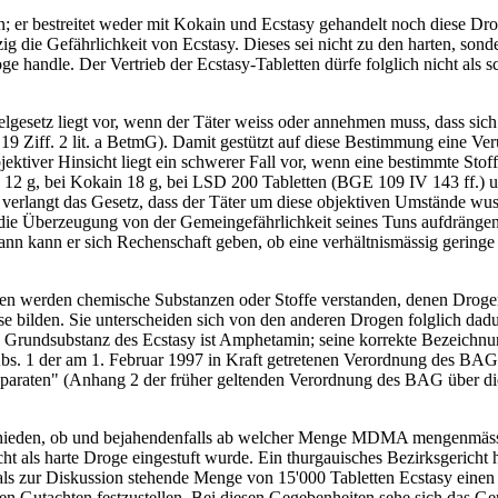
n; er bestreitet weder mit Kokain und Ecstasy gehandelt noch diese 
ig die Gefährlichkeit von Ecstasy. Dieses sei nicht zu den harten, son
 handle. Der Vertrieb der Ecstasy-Tabletten dürfe folglich nicht als sc
elgesetz liegt vor, wenn der Täter weiss oder annehmen muss, dass si
9 Ziff. 2 lit. a BetmG). Damit gestützt auf diese Bestimmung eine Veru
bjektiver Hinsicht liegt ein schwerer Fall vor, wenn eine bestimmte St
 es 12 g, bei Kokain 18 g, bei LSD 200 Tabletten (BGE 109 IV 143 ff.
erlangt das Gesetz, dass der Täter um diese objektiven Umstände wusst
 die Überzeugung von der Gemeingefährlichkeit seines Tuns aufdrängen
dann kann er sich Rechenschaft geben, ob eine verhältnismässig gering
gen werden chemische Substanzen oder Stoffe verstanden, denen Drog
 bilden. Sie unterscheiden sich von den anderen Drogen folglich dadur
D. Grundsubstanz des Ecstasy ist Amphetamin; seine korrekte Bezeic
 Abs. 1 der am 1. Februar 1997 in Kraft getretenen Verordnung des BA
araten" (Anhang 2 der früher geltenden Verordnung des BAG über die
tschieden, ob und bejahendenfalls ab welcher Menge MDMA mengenmässig 
t als harte Droge eingestuft wurde. Ein thurgauisches Bezirksgericht 
mals zur Diskussion stehende Menge von 15'000 Tabletten Ecstasy einen
n Gutachten festzustellen. Bei diesen Gegebenheiten sehe sich das Geri