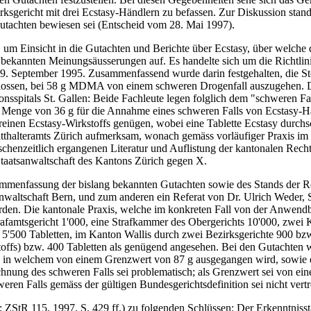
rksgericht mit drei Ecstasy-Händlern zu befassen. Zur Diskussion stand
utachten bewiesen sei (Entscheid vom 28. Mai 1997).
um Einsicht in die Gutachten und Berichte über Ecstasy, über welche 
nkt bekannten Meinungsäusserungen auf. Es handelte sich um die Ric
m 9. September 1995. Zusammenfassend wurde darin festgehalten, die S
ossen, bei 58 g MDMA von einem schweren Drogenfall auszugehen. Die
nsspitals St. Gallen: Beide Fachleute legen folglich dem "schweren 
 Menge von 36 g für die Annahme eines schweren Falls von Ecstasy-Ha
reinen Ecstasy-Wirkstoffs genügen, wobei eine Tablette Ecstasy durch
atthalteramts Zürich aufmerksam, wonach gemäss vorläufiger Praxis im 
wischenzeitlich ergangenen Literatur und Auflistung der kantonalen Re
Staatsanwaltschaft des Kantons Zürich gegen X.
sammenfassung der bislang bekannten Gutachten sowie des Stands der 
anwaltschaft Bern, und zum anderen ein Referat von Dr. Ulrich Weder, 
den. Die kantonale Praxis, welche im konkreten Fall von der Anwendbark
famtsgericht 1'000, eine Strafkammer des Obergerichts 10'000, zwei K
 5'500 Tabletten, im Kanton Wallis durch zwei Bezirksgerichte 900 bzw
toffs) bzw. 400 Tabletten als genügend angesehen. Bei den Gutachten 
in welchem von einem Grenzwert von 87 g ausgegangen wird, sowie ein
echnung des schweren Falls sei problematisch; als Grenzwert sei von 
n Falls gemäss der gültigen Bundesgerichtsdefinition sei nicht vertr
n: ZStR 115, 1997, S. 429 ff.) zu folgenden Schlüssen: Der Erkenntnis