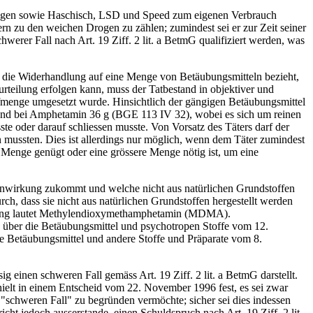
Drogen sowie Haschisch, LSD und Speed zum eigenen Verbrauch
dern zu den weichen Drogen zu zählen; zumindest sei er zur Zeit seiner
hwerer Fall nach Art. 19 Ziff. 2 lit. a BetmG qualifiziert werden, was
ch die Widerhandlung auf eine Menge von Betäubungsmitteln bezieht,
rteilung erfolgen kann, muss der Tatbestand in objektiver und
offmenge umgesetzt wurde. Hinsichtlich der gängigen Betäubungsmittel
) und bei Amphetamin 36 g (BGE 113 IV 32), wobei es sich um reinen
e oder darauf schliessen musste. Von Vorsatz des Täters darf der
 mussten. Dies ist allerdings nur möglich, wenn dem Täter zumindest
e Menge genügt oder eine grössere Menge nötig ist, um eine
enwirkung zukommt und welche nicht aus natürlichen Grundstoffen
ch, dass sie nicht aus natürlichen Grundstoffen hergestellt werden
hnung lautet Methylendioxymethamphetamin (MDMA).
G über die Betäubungsmittel und psychotropen Stoffe vom 12.
 Betäubungsmittel und andere Stoffe und Präparate vom 8.
einen schweren Fall gemäss Art. 19 Ziff. 2 lit. a BetmG darstellt.
hielt in einem Entscheid vom 22. November 1996 fest, es sei zwar
 "schweren Fall" zu begründen vermöchte; sicher sei dies indessen
cht jedoch ausserstande, einen Schuldspruch nach Art. 19 Ziff. 2 lit.