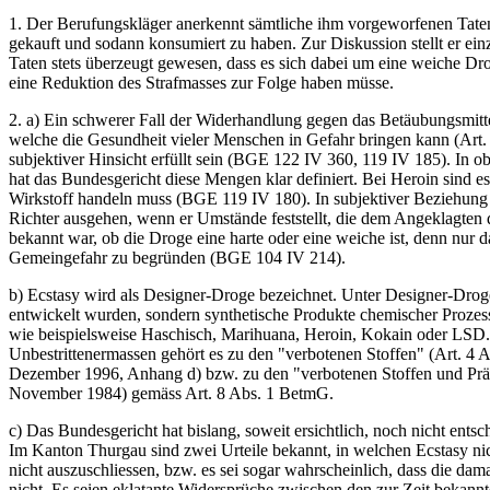
1. Der Berufungskläger anerkennt sämtliche ihm vorgeworfenen Tate
gekauft und sodann konsumiert zu haben. Zur Diskussion stellt er einz
Taten stets überzeugt gewesen, dass es sich dabei um eine weiche Droge
eine Reduktion des Strafmasses zur Folge haben müsse.
2. a) Ein schwerer Fall der Widerhandlung gegen das Betäubungsmitt
welche die Gesundheit vieler Menschen in Gefahr bringen kann (Art. 1
subjektiver Hinsicht erfüllt sein (BGE 122 IV 360, 119 IV 185). In o
hat das Bundesgericht diese Mengen klar definiert. Bei Heroin sind
Wirkstoff handeln muss (BGE 119 IV 180). In subjektiver Beziehung v
Richter ausgehen, wenn er Umstände feststellt, die dem Angeklagten
bekannt war, ob die Droge eine harte oder eine weiche ist, denn nur 
Gemeingefahr zu begründen (BGE 104 IV 214).
b) Ecstasy wird als Designer-Droge bezeichnet. Unter Designer-Dro
entwickelt wurden, sondern synthetische Produkte chemischer Prozesse
wie beispielsweise Haschisch, Marihuana, Heroin, Kokain oder LS
Unbestrittenermassen gehört es zu den "verbotenen Stoffen" (Art. 4
Dezember 1996, Anhang d) bzw. zu den "verbotenen Stoffen und Präp
November 1984) gemäss Art. 8 Abs. 1 BetmG.
c) Das Bundesgericht hat bislang, soweit ersichtlich, noch nicht en
Im Kanton Thurgau sind zwei Urteile bekannt, in welchen Ecstasy nich
nicht auszuschliessen, bzw. es sei sogar wahrscheinlich, dass die da
nicht. Es seien eklatante Widersprüche zwischen den zur Zeit bekannte