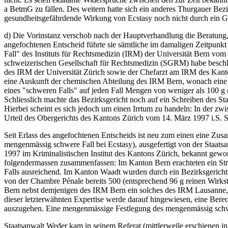
a BetmG zu fällen. Des weitern hatte sich ein anderes Thurgauer Bezi
gesundheitsgefährdende Wirkung von Ecstasy noch nicht durch ein G
d) Die Vorinstanz verschob nach der Hauptverhandlung die Beratung, 
angefochtenen Entscheid führte sie sämtliche im damaligen Zeitpu
Fall" des Instituts für Rechtsmedizin (IRM) der Universität Bern vo
schweizerischen Gesellschaft für Rechtsmedizin (SGRM) habe beschl
des IRM der Universität Zürich sowie der Chefarzt am IRM des Kanto
eine Auskunft der chemischen Abteilung des IRM Bern, wonach eine
eines "schweren Falls" auf jeden Fall Mengen von weniger als 100 g 
Schliesslich machte das Bezirksgericht noch auf ein Schreiben des St
Hierbei scheint es sich jedoch um einen Irrtum zu handeln: In der z
Urteil des Obergerichts des Kantons Zürich vom 14. März 1997 i.S. 
Seit Erlass des angefochtenen Entscheids ist neu zum einen eine Zu
mengenmässig schwere Fall bei Ecstasy), ausgefertigt von der Staats
1997 im Kriminalistischen Institut des Kantons Zürich, bekannt gewor
folgendermassen zusammenfassen: Im Kanton Bern erachteten ein Stra
Falls ausreichend. Im Kanton Waadt wurden durch ein Bezirksgericht
von der Chambre Pénale bereits 500 (entsprechend 96 g reinen Wirks
Bern nebst demjenigen des IRM Bern ein solches des IRM Lausanne, 
dieser letzterwähnten Expertise werde darauf hingewiesen, eine Ber
auszugehen. Eine mengenmässige Festlegung des mengenmässig schwere
Staatsanwalt Weder kam in seinem Referat (mittlerweile erschienen i