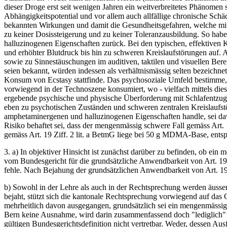
dieser Droge erst seit wenigen Jahren ein weitverbreitetes Phänomen
Abhängigkeitspotential und vor allem auch allfällige chronische Sch
bekannten Wirkungen und damit die Gesundheitsgefahren, welche m
zu keiner Dosissteigerung und zu keiner Toleranzausbildung. So ha
halluzinogenen Eigenschaften zurück. Bei den typischen, effektiv
und erhöhter Blutdruck bis hin zu schweren Kreislaufstörungen auf
sowie zu Sinnestäuschungen im auditiven, taktilen und visuellen Be
seien bekannt, würden indessen als verhältnismässig selten bezeich
Konsum von Ecstasy stattfinde. Das psychosoziale Umfeld bestimme, 
vorwiegend in der Technoszene konsumiert, wo - vielfach mittels dies
ergebende psychische und physische Überforderung mit Schlafentzug un
eben zu psychotischen Zuständen und schweren zentralen Kreislaufs
amphetaminergenen und halluzinogenen Eigenschaften handle, sei da
Risiko behaftet sei, dass der mengenmässig schwere Fall gemäss Art.
gemäss Art. 19 Ziff. 2 lit. a BetmG liege bei 50 g MDMA-Base, entsp
3. a) In objektiver Hinsicht ist zunächst darüber zu befinden, ob ein
vom Bundesgericht für die grundsätzliche Anwendbarkeit von Art. 19
fehle. Nach Bejahung der grundsätzlichen Anwendbarkeit von Art. 19 Z
b) Sowohl in der Lehre als auch in der Rechtsprechung werden äussers
bejaht, stützt sich die kantonale Rechtsprechung vorwiegend auf das
mehrheitlich davon ausgegangen, grundsätzlich sei ein mengenmässig 
Bern keine Ausnahme, wird darin zusammenfassend doch "lediglich" 
gültigen Bundesgerichtsdefinition nicht vertretbar. Weder, dessen A