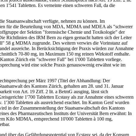
en 1'541 Tabletten. Es verneinte einen schweren Fall, da die
die Staatsanwaltschaft verfügte, nehmen zu können. Im
htlinien für die Beurteilung von MDA, MDMA und MDEA als "schwerer
toffgruppe der Sektion "forensische Chemie und Toxikologie" der
 Richtlinien des IRM Bern zu eigen gemacht hatten sich der Leiter
Fall" 58 g MDMA zugrunde. Des weitern verwies die Vorinstanz auf
ndel ausreiche. In Berücksichtigung der Praxis würden zur Annahme
schnittlich 70-80 mg, im Maximum 150 mg reinen Wirkstoff enthalte.
Kanton Zürich ein "schwerer Fall" bei 1'000 Tabletten vorliege.
chtsprechung wird eine solche Praxis genausowenig erwähnt wie im
Rechtsprechung per März 1997 (Titel der Abhandlung: Der
Staatsanwalt des Kantons Zürich, gehalten am 28. und 31. Januar
eit von Art. 19 Ziff. 2 lit. a BetmG ausging, lässt sich
reisgerichte 1'700 Tabletten Ecstasy als zur Annahme eines schweren
. 1'300 Tabletten als ausreichend erachtet. Im Kanton Genf wurden
wird in der Zusammenstellung der Staatsanwaltschaft des Kantons
es des Pharmazeutischen Instituts der Universität Bern erwähnt: In
einem Kilo MDMA, entsprechend 10'000 Tabletten à 100 mg,
etbar.
stand über das Gefährdungspotential von Ecstasy sei, da der Konsum