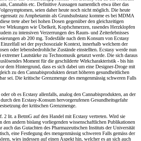
kain, Cannabis etc. Definitive Aussagen namentlich etwa über das
 Folgesymptomen, seien daher heute noch nicht möglich. Die heute
Im Gegensatz zu Amphetamin als Grundsubstanz komme es bei MDMA
ese trete aber bei hohen Dosen gegenüber den gleichzeitigen
ive Wirkungen wie Übelkeit, Kopfschmerzen, rasendes Herzklopfen
udem zu intensiven Verzerrungen des Raum- und Zeiterlebnisses
rdosierungen ab 200 mg. Todesfälle nach dem Konsum von Ecstasy
inzelfall sei der psychosoziale Kontext, innerhalb welchem der
sen oder lebensbedrohliche Zustände einstellten. Ecstasy werde nun
ei extremer Lautstärke zu Technomusik getanzt werde. Die sich daraus
slösendes Moment für die geschilderte Wirkcharakteristik - bis hin
r dem Hintergrund, dass es sich dabei um eine Designer-Droge mit
leich zu den Cannabisprodukten derart höheren gesundheitlichen
ndbar sei. Die kritische Grenzmenge des mengenmässig schweren Falls
 oder ob es Ecstasy allenfalls, analog den Cannabisprodukten, an der
der durch den Ecstasy-Konsum hervorgerufenen Gesundheitsgefahr
Festsetzung der kritischen Grenzmenge.
 2 lit. a BetmG auf den Handel mit Ecstasy vertreten. Wird sie
in den andern bislang vorliegenden wissenschaftlichen Publikationen
 auch das Gutachten des Pharmazeutischen Instituts der Universität
tisch, eine Festlegung des mengenmässig schweren Falls gemäss der
ören, wies indessen auf einen Aspekt hin, welcher es an sich auch