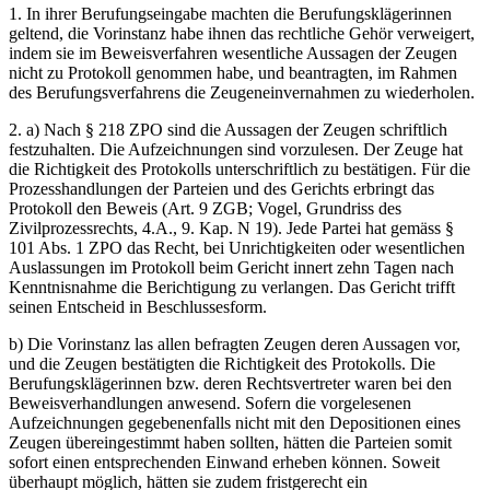
1. In ihrer Berufungseingabe machten die Berufungsklägerinnen
geltend, die Vorinstanz habe ihnen das rechtliche Gehör verweigert,
indem sie im Beweisverfahren wesentliche Aussagen der Zeugen
nicht zu Protokoll genommen habe, und beantragten, im Rahmen
des Berufungsverfahrens die Zeugeneinvernahmen zu wiederholen.
2. a) Nach § 218 ZPO sind die Aussagen der Zeugen schriftlich
festzuhalten. Die Aufzeichnungen sind vorzulesen. Der Zeuge hat
die Richtigkeit des Protokolls unterschriftlich zu bestätigen. Für die
Prozesshandlungen der Parteien und des Gerichts erbringt das
Protokoll den Beweis (Art. 9 ZGB; Vogel, Grundriss des
Zivilprozessrechts, 4.A., 9. Kap. N 19). Jede Partei hat gemäss §
101 Abs. 1 ZPO das Recht, bei Unrichtigkeiten oder wesentlichen
Auslassungen im Protokoll beim Gericht innert zehn Tagen nach
Kenntnisnahme die Berichtigung zu verlangen. Das Gericht trifft
seinen Entscheid in Beschlussesform.
b) Die Vorinstanz las allen befragten Zeugen deren Aussagen vor,
und die Zeugen bestätigten die Richtigkeit des Protokolls. Die
Berufungsklägerinnen bzw. deren Rechtsvertreter waren bei den
Beweisverhandlungen anwesend. Sofern die vorgelesenen
Aufzeichnungen gegebenenfalls nicht mit den Depositionen eines
Zeugen übereingestimmt haben sollten, hätten die Parteien somit
sofort einen entsprechenden Einwand erheben können. Soweit
überhaupt möglich, hätten sie zudem fristgerecht ein