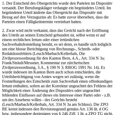
1. Der Entscheid des Obergerichts wurde den Parteien im Dispositiv
versandt. Der Berufungskläger verlangte ein begründetes Urteil. Im
begründeten Urteil änderte das Obergericht das Dispositiv mit
Bezug auf den Verzugszins ab: Es hatte zuvor übersehen, dass die
Parteien einen Fälligkeitstermin vereinbart hatten.
2. Zwar wird nicht verkannt, dass das Gericht nach der Eröffnung
des Urteils an seinen Entscheid gebunden ist, selbst wenn er auf
einem rechtlichen Irrtum oder einer irrtümlichen
Sachverhaltsfeststellung beruht, es sei denn, es handle sich lediglich
um eine blosse Berichtigung von Rechnungs-, Schreib- oder
Redaktionsfehlern (Leuch/Marbach/Kellerhals, Die
Zivilprozessordnung für den Kanton Bern, 4.A., Art. 334 N 3a;
Frank/Sträuli/Messmer, Kommentar zur zürcherischen
Zivilprozessordnung, 3.A., § 190 N 3; RBOG 1991 Nr. 14). Es
wurde indessen im Kanton Bern auch schon entschieden, die
Urteilsberichtigung von Amtes wegen sei zulässig, wenn die
Feststellungen des Entscheids zum Sachverhalt einen offenkundigen
Irrtum enthalten, sofern an der Korrektur ungeachtet des Fehlens der
Möglichkeit einer Änderung des Dispositivs oder ungeachtet
fehlenden Einflusses auf dieses ein Interesse einer Partei oder - z.B.
um des Ansehens willen - des Gerichts besteht
(Leuch/Marbach/Kellerhals, Art. 334 N 3a am Schluss). Die ZPO
BE kennt indessen den Revisionsgrund gemäss Art. 136 lit. d OG
bzw. insbesondere denjenigen von § 246 Ziff. 1 lit. a ZPO TG nicht,