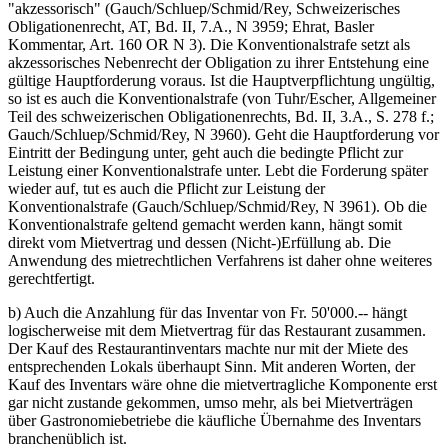
"akzessorisch" (Gauch/Schluep/Schmid/Rey, Schweizerisches
Obligationenrecht, AT, Bd. II, 7.A., N 3959; Ehrat, Basler
Kommentar, Art. 160 OR N 3). Die Konventionalstrafe setzt als
akzessorisches Nebenrecht der Obligation zu ihrer Entstehung eine
gültige Hauptforderung voraus. Ist die Hauptverpflichtung ungültig,
so ist es auch die Konventionalstrafe (von Tuhr/Escher, Allgemeiner
Teil des schweizerischen Obligationenrechts, Bd. II, 3.A., S. 278 f.;
Gauch/Schluep/Schmid/Rey, N 3960). Geht die Hauptforderung vor
Eintritt der Bedingung unter, geht auch die bedingte Pflicht zur
Leistung einer Konventionalstrafe unter. Lebt die Forderung später
wieder auf, tut es auch die Pflicht zur Leistung der
Konventionalstrafe (Gauch/Schluep/Schmid/Rey, N 3961). Ob die
Konventionalstrafe geltend gemacht werden kann, hängt somit
direkt vom Mietvertrag und dessen (Nicht-)Erfüllung ab. Die
Anwendung des mietrechtlichen Verfahrens ist daher ohne weiteres
gerechtfertigt.
b) Auch die Anzahlung für das Inventar von Fr. 50'000.-- hängt
logischerweise mit dem Mietvertrag für das Restaurant zusammen.
Der Kauf des Restaurantinventars machte nur mit der Miete des
entsprechenden Lokals überhaupt Sinn. Mit anderen Worten, der
Kauf des Inventars wäre ohne die mietvertragliche Komponente erst
gar nicht zustande gekommen, umso mehr, als bei Mietverträgen
über Gastronomiebetriebe die käufliche Übernahme des Inventars
branchenüblich ist.