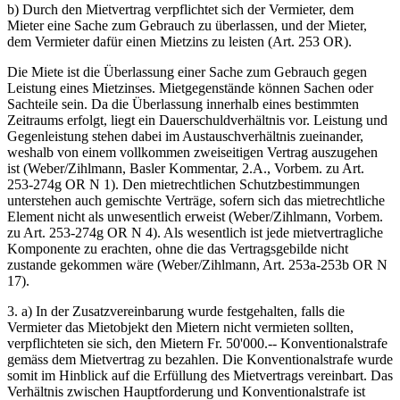
b) Durch den Mietvertrag verpflichtet sich der Vermieter, dem
Mieter eine Sache zum Gebrauch zu überlassen, und der Mieter,
dem Vermieter dafür einen Mietzins zu leisten (Art. 253 OR).
Die Miete ist die Überlassung einer Sache zum Gebrauch gegen
Leistung eines Mietzinses. Mietgegenstände können Sachen oder
Sachteile sein. Da die Überlassung innerhalb eines bestimmten
Zeitraums erfolgt, liegt ein Dauerschuldverhältnis vor. Leistung und
Gegenleistung stehen dabei im Austauschverhältnis zueinander,
weshalb von einem vollkommen zweiseitigen Vertrag auszugehen
ist (Weber/Zihlmann, Basler Kommentar, 2.A., Vorbem. zu Art.
253-274g OR N 1). Den mietrechtlichen Schutzbestimmungen
unterstehen auch gemischte Verträge, sofern sich das mietrechtliche
Element nicht als unwesentlich erweist (Weber/Zihlmann, Vorbem.
zu Art. 253-274g OR N 4). Als wesentlich ist jede mietvertragliche
Komponente zu erachten, ohne die das Vertragsgebilde nicht
zustande gekommen wäre (Weber/Zihlmann, Art. 253a-253b OR N
17).
3. a) In der Zusatzvereinbarung wurde festgehalten, falls die
Vermieter das Mietobjekt den Mietern nicht vermieten sollten,
verpflichteten sie sich, den Mietern Fr. 50'000.-- Konventionalstrafe
gemäss dem Mietvertrag zu bezahlen. Die Konventionalstrafe wurde
somit im Hinblick auf die Erfüllung des Mietvertrags vereinbart. Das
Verhältnis zwischen Hauptforderung und Konventionalstrafe ist