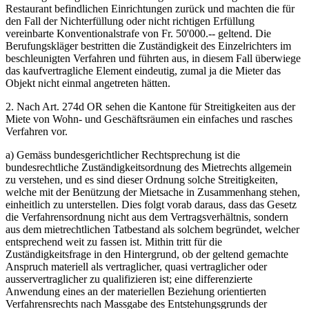
Restaurant befindlichen Einrichtungen zurück und machten die für
den Fall der Nichterfüllung oder nicht richtigen Erfüllung
vereinbarte Konventionalstrafe von Fr. 50'000.-- geltend. Die
Berufungskläger bestritten die Zuständigkeit des Einzelrichters im
beschleunigten Verfahren und führten aus, in diesem Fall überwiege
das kaufvertragliche Element eindeutig, zumal ja die Mieter das
Objekt nicht einmal angetreten hätten.
2. Nach Art. 274d OR sehen die Kantone für Streitigkeiten aus der
Miete von Wohn- und Geschäftsräumen ein einfaches und rasches
Verfahren vor.
a) Gemäss bundesgerichtlicher Rechtsprechung ist die
bundesrechtliche Zuständigkeitsordnung des Mietrechts allgemein
zu verstehen, und es sind dieser Ordnung solche Streitigkeiten,
welche mit der Benützung der Mietsache in Zusammenhang stehen,
einheitlich zu unterstellen. Dies folgt vorab daraus, dass das Gesetz
die Verfahrensordnung nicht aus dem Vertragsverhältnis, sondern
aus dem mietrechtlichen Tatbestand als solchem begründet, welcher
entsprechend weit zu fassen ist. Mithin tritt für die
Zuständigkeitsfrage in den Hintergrund, ob der geltend gemachte
Anspruch materiell als vertraglicher, quasi vertraglicher oder
ausservertraglicher zu qualifizieren ist; eine differenzierte
Anwendung eines an der materiellen Beziehung orientierten
Verfahrensrechts nach Massgabe des Entstehungsgrunds der