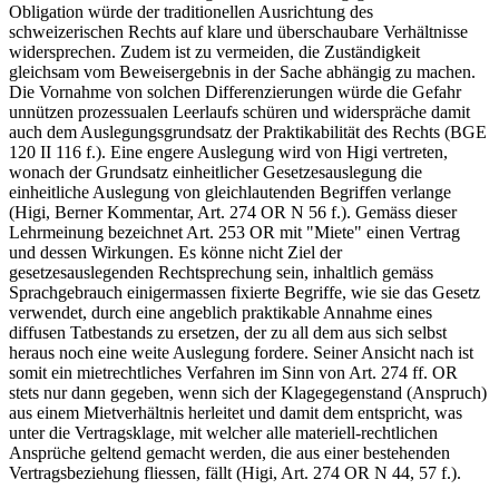
Obligation würde der traditionellen Ausrichtung des
schweizerischen Rechts auf klare und überschaubare Verhältnisse
widersprechen. Zudem ist zu vermeiden, die Zuständigkeit
gleichsam vom Beweisergebnis in der Sache abhängig zu machen.
Die Vornahme von solchen Differenzierungen würde die Gefahr
unnützen prozessualen Leerlaufs schüren und widerspräche damit
auch dem Auslegungsgrundsatz der Praktikabilität des Rechts (BGE
120 II 116 f.). Eine engere Auslegung wird von Higi vertreten,
wonach der Grundsatz einheitlicher Gesetzesauslegung die
einheitliche Auslegung von gleichlautenden Begriffen verlange
(Higi, Berner Kommentar, Art. 274 OR N 56 f.). Gemäss dieser
Lehrmeinung bezeichnet Art. 253 OR mit "Miete" einen Vertrag
und dessen Wirkungen. Es könne nicht Ziel der
gesetzesauslegenden Rechtsprechung sein, inhaltlich gemäss
Sprachgebrauch einigermassen fixierte Begriffe, wie sie das Gesetz
verwendet, durch eine angeblich praktikable Annahme eines
diffusen Tatbestands zu ersetzen, der zu all dem aus sich selbst
heraus noch eine weite Auslegung fordere. Seiner Ansicht nach ist
somit ein mietrechtliches Verfahren im Sinn von Art. 274 ff. OR
stets nur dann gegeben, wenn sich der Klagegegenstand (Anspruch)
aus einem Mietverhältnis herleitet und damit dem entspricht, was
unter die Vertragsklage, mit welcher alle materiell-rechtlichen
Ansprüche geltend gemacht werden, die aus einer bestehenden
Vertragsbeziehung fliessen, fällt (Higi, Art. 274 OR N 44, 57 f.).