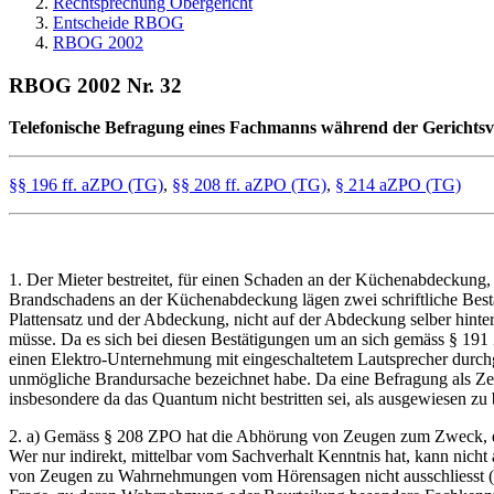
Rechtsprechung Obergericht
Entscheide RBOG
RBOG 2002
RBOG 2002 Nr. 32
Telefonische Befragung eines Fachmanns während der Gerichtsv
§§ 196 ff. aZPO (TG)
,
§§ 208 ff. aZPO (TG)
,
§ 214 aZPO (TG)
1. Der Mieter bestreitet, für einen Schaden an der Küchenabdeckung, f
Brandschadens an der Küchenabdeckung lägen zwei schriftliche Best
Plattensatz und der Abdeckung, nicht auf der Abdeckung selber hinter
müsse. Da es sich bei diesen Bestätigungen um an sich gemäss § 191
einen Elektro-Unternehmung mit eingeschaltetem Lautsprecher durchg
unmögliche Brandursache bezeichnet habe. Da eine Befragung als Zeu
insbesondere da das Quantum nicht bestritten sei, als ausgewiesen zu 
2. a) Gemäss § 208 ZPO hat die Abhörung von Zeugen zum Zweck, die
Wer nur indirekt, mittelbar vom Sachverhalt Kenntnis hat, kann nich
von Zeugen zu Wahrnehmungen vom Hörensagen nicht ausschliesst (vg