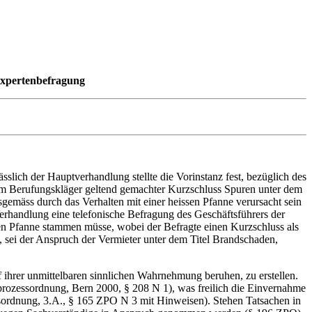
Expertenbefragung
sslich der Hauptverhandlung stellte die Vorinstanz fest, bezüglich des
vom Berufungskläger geltend gemachter Kurzschluss Spuren unter dem
sgemäss durch das Verhalten mit einer heissen Pfanne verursacht sein
rhandlung eine telefonische Befragung des Geschäftsführers der
en Pfanne stammen müsse, wobei der Befragte einen Kurzschluss als
 sei der Anspruch der Vermieter unter dem Titel Brandschaden,
ihrer unmittelbaren sinnlichen Wahrnehmung beruhen, zu erstellen.
lprozessordnung, Bern 2000, § 208 N 1), was freilich die Einvernahme
ordnung, 3.A., § 165 ZPO N 3 mit Hinweisen). Stehen Tatsachen in