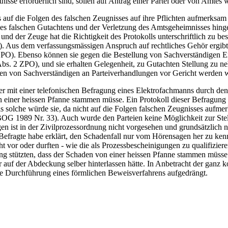
isse erforderlich sind, sollen auf Antrag einer Partei oder von Amt
uf die Folgen des falschen Zeugnisses auf ihre Pflichten aufmerksam
ines falschen Gutachtens und der Verletzung des Amtsgeheimnisses hi
und der Zeuge hat die Richtigkeit des Protokolls unterschriftlich zu bes
Aus dem verfassungsmässigen Anspruch auf rechtliches Gehör ergibt si
 ZPO). Ebenso können sie gegen die Bestellung von Sachverständigen 
0 Abs. 2 ZPO), und sie erhalten Gelegenheit, zu Gutachten Stellung zu
en von Sachverständigen an Parteiverhandlungen vor Gericht werden w
ter mit einer telefonischen Befragung eines Elektrofachmanns durch de
n einer heissen Pfanne stammen müsse. Ein Protokoll dieser Befragung 
ls solche würde sie, da nicht auf die Folgen falschen Zeugnisses auf
 1989 Nr. 33). Auch wurde den Parteien keine Möglichkeit zur Stell
en ist in der Zivilprozessordnung nicht vorgesehen und grundsätzlich n
 Befragte habe erklärt, den Schadenfall nur vom Hörensagen her zu ke
ht vor oder durften - wie die als Prozessbescheinigungen zu qualifizie
sung stützten, dass der Schaden von einer heissen Pfanne stammen müs
 auf der Abdeckung selber hinterlassen hätte. In Anbetracht der ganz 
die Durchführung eines förmlichen Beweisverfahrens aufgedrängt.