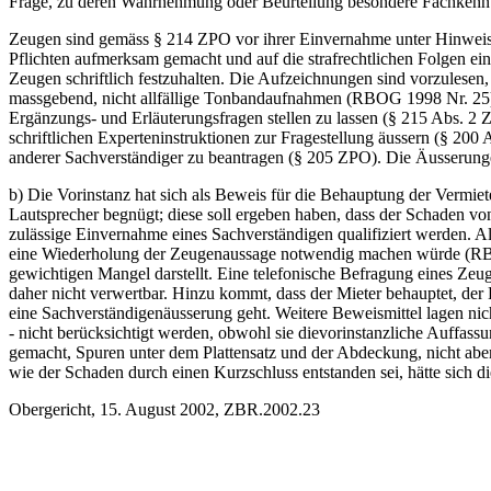
Frage, zu deren Wahrnehmung oder Beurteilung besondere Fachkenntn
Zeugen sind gemäss § 214 ZPO vor ihrer Einvernahme unter Hinweis a
Pflichten aufmerksam gemacht und auf die strafrechtlichen Folgen e
Zeugen schriftlich festzuhalten. Die Aufzeichnungen sind vorzulesen, 
massgebend, nicht allfällige Tonbandaufnahmen (RBOG 1998 Nr. 25). 
Ergänzungs- und Erläuterungsfragen stellen zu lassen (§ 215 Abs. 2
schriftlichen Experteninstruktionen zur Fragestellung äussern (§ 20
anderer Sachverständiger zu beantragen (§ 205 ZPO). Die Äusserung
b) Die Vorinstanz hat sich als Beweis für die Behauptung der Vermie
Lautsprecher begnügt; diese soll ergeben haben, dass der Schaden vo
zulässige Einvernahme eines Sachverständigen qualifiziert werden. A
eine Wiederholung der Zeugenaussage notwendig machen würde (RBOG
gewichtigen Mangel darstellt. Eine telefonische Befragung eines Zeug
daher nicht verwertbar. Hinzu kommt, dass der Mieter behauptet, der
eine Sachverständigenäusserung geht. Weitere Beweismittel lagen nic
- nicht berücksichtigt werden, obwohl sie dievorinstanzliche Auffas
gemacht, Spuren unter dem Plattensatz und der Abdeckung, nicht aber
wie der Schaden durch einen Kurzschluss entstanden sei, hätte sich 
Obergericht, 15. August 2002, ZBR.2002.23