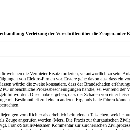
erhandlung; Verletzung der Vorschriften über die Zeugen- oder 
ür welchen die Vermieter Ersatz forderten, verantwortlich zu sein. Anlä
ätigungen von Elektro-Firmen vor. Erstere gehe davon aus, dass ein 
lassen würde; die zweite konstatiere, dass der Brandschaden erfahrung
 ZPO unbeachtliche Prozessbescheinigungen handle, sei während der Ve
eführt worden. Diese habe ergeben, dass der Schaden von einer heiss
ge mit Bestimmtheit zu keinem anderen Ergebnis hätte führen können,
betrachten.
jenigen vom Richter als erheblich befundenen Tatsachen, welche auf 
t als Zeuge angerufen werden (Merz, Die Praxis zur thurgauischen Zivi
l. Frank/Sträuli/Messmer, Kommentar zur zürcherischen Zivilprozess