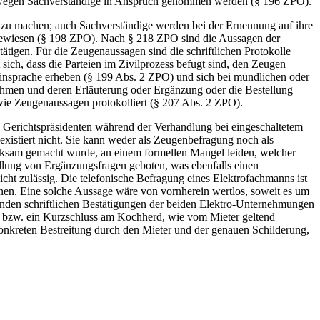
es wegen Sachverständige in Anspruch genommen werden (§ 196 ZPO).
 zu machen; auch Sachverständige werden bei der Ernennung auf ihre
ngewiesen (§ 198 ZPO). Nach § 218 ZPO sind die Aussagen der
tätigen. Für die Zeugenaussagen sind die schriftlichen Protokolle
ch, dass die Parteien im Zivilprozess befugt sind, den Zeugen
Einsprache erheben (§ 199 Abs. 2 ZPO) und sich bei mündlichen oder
 nehmen und deren Erläuterung oder Ergänzung oder die Bestellung
ie Zeugenaussagen protokolliert (§ 207 Abs. 2 ZPO).
n Gerichtspräsidenten während der Verhandlung bei eingeschaltetem
existiert nicht. Sie kann weder als Zeugenbefragung noch als
merksam gemacht wurde, an einem formellen Mangel leiden, welcher
ung von Ergänzungsfragen geboten, was ebenfalls einen
icht zulässig. Die telefonische Befragung eines Elektrofachmanns ist
nnen. Eine solche Aussage wäre von vornherein wertlos, soweit es um
renden schriftlichen Bestätigungen der beiden Elektro-Unternehmungen
se bzw. ein Kurzschluss am Kochherd, wie vom Mieter geltend
konkreten Bestreitung durch den Mieter und der genauen Schilderung,