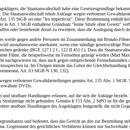
klägers, die Staatsanwaltschaft habe eine Gesetzesgrundlage bekannt zu
 Die Staatsanwaltschaft erhob Anklage wegen verbotener Gewaltdarstell
 Art. 135 StGB sei eine "lex imperfecta". Diese Bestimmung enthält kei
in Art. 1 StGB enthaltene Grundsatz "keine Strafe ohne Gesetz" verbi
ffen oder bestehende derart zu erweitern, dass die Auslegung durch d
 werde gegen andere Personen im Zusammenhang mit Brutalo-Filmen ke
ird ausnahmsweise anerkannt, wenn eine ständige gesetzwidrige Prax
eichen gedenke (BGE 127 I 2 f., 122 II 451 f.). Dass die Staatsanwalts
te Filme, die beispielsweise im Fernsehen gezeigt werden (Mad Max) o
ht nachgewiesen ist, dass auch gegen entsprechende Fernsehanstalten 
reizusprechen ist. Im Übrigen müsste das Gebot der Gleichbehandlung 
Kommentar, Art. 63 StGB N 130, 132).
wegen verbotener Gewaltdarstellungen gemäss Art. 135 Abs. 1 StGB. Si
ch erwähnte DVDs.
 und strafbare Handlungen erfassen, auf die sich die Anklage bezieht. 
 Strafanträge nicht gebunden. Gemäss § 153 Abs. 2 StPO ist für die ge
re strafbare Handlungen des Angeklagten festgestellt, die nicht Gegen
grundsatzes und bedeutet, dass das Gericht an den zur Beurteilung ste
ma. Gegenstand des gerichtlichen Verfahrens können nur Sachverhalte 