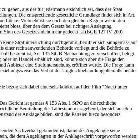
 geben, aus der für jedermann ersichtlich sei, dass der Staat
ungen. Die entsprechende gesetzliche Grundlage findet sich in Art.
ne Lücke. Vielmehr ist sie nach den gleichen Regeln wie in den
etet bloss, über den dem Gesetz bei richtiger Auslegung
en Sinn des Gesetzes nicht mehr gedeckt ist (BGE 127 IV 200).
ine Strafuntersuchung durchgeführt, beruft er sich sinngemäss auf
is einer rechtsanwendenden Behörde vorliegt und die Behörde zu
chaft bestrebt ist, Art. 135 StGB Nachachtung zu verschaffen, belegt
der im Handel erhältlich sind, könnte sich aber die Frage der
und Anbieter eine Strafuntersuchung eröffnet wurde. Die Frage kann
beziehungsweise das Verbot der Ungleichbehandlung allenfalls bei der
e bezog sich dabei einerseits konkret auf den Film "Nackt unter
Das Gericht ist gemäss § 153 Abs. 1 StPO an die rechtliche
richtliche Beurteilung der Tatbestand massgebend, der sich aus den
stand der Anklage bilden, sind die Parteien hiezu besonders
henden Sachverhalt gebunden ist, damit der Angeklagte seine
sein, die dem Angeklagten in der Anklageschrift vorgeworfen werden.