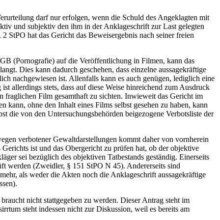
erurteilung darf nur erfolgen, wenn die Schuld des Angeklagten mit
ktiv und subjektiv den ihm in der Anklageschrift zur Last gelegten
 2 StPO hat das Gericht das Beweisergebnis nach seiner freien
tGB (Pornografie) auf die Veröffentlichung in Filmen, kann das
rlangt. Dies kann dadurch geschehen, dass einzelne aussagekräftige
ich nachgewiesen ist. Allenfalls kann es auch genügen, lediglich eine
ist allerdings stets, dass auf diese Weise hinreichend zum Ausdruck
 fraglichen Film gesamthaft zu sichten. Inwieweit das Gericht im
n kann, ohne den Inhalt eines Films selbst gesehen zu haben, kann
elbst die von den Untersuchungsbehörden beigezogene Verbotsliste der
 wegen verbotener Gewaltdarstellungen kommt daher von vornherein
Gerichts ist und das Obergericht zu prüfen hat, ob der objektive
läger sei bezüglich des objektiven Tatbestands geständig. Einerseits
ft werden (Zweidler, § 151 StPO N 45). Andererseits sind
mehr, als weder die Akten noch die Anklageschrift aussagekräftige
ssen).
raucht nicht stattgegeben zu werden. Dieser Antrag steht im
tum steht indessen nicht zur Diskussion, weil es bereits am