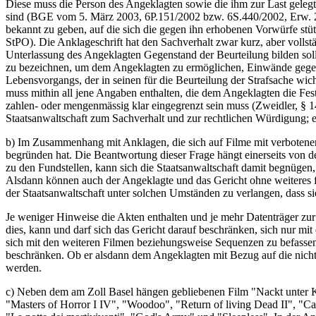
Diese muss die Person des Angeklagten sowie die ihm zur Last gelegt
sind (BGE vom 5. März 2003, 6P.151/2002 bzw. 6S.440/2002, Erw. 2;
bekannt zu geben, auf die sich die gegen ihn erhobenen Vorwürfe stüt
StPO). Die Anklageschrift hat den Sachverhalt zwar kurz, aber volls
Unterlassung des Angeklagten Gegenstand der Beurteilung bilden soll, 
zu bezeichnen, um dem Angeklagten zu ermöglichen, Einwände gegen 
Lebensvorgangs, der in seinen für die Beurteilung der Strafsache wic
muss mithin all jene Angaben enthalten, die dem Angeklagten die Fe
zahlen- oder mengenmässig klar eingegrenzt sein muss (Zweidler, §
Staatsanwaltschaft zum Sachverhalt und zur rechtlichen Würdigung; es
b) Im Zusammenhang mit Anklagen, die sich auf Filme mit verbotenen In
begründen hat. Die Beantwortung dieser Frage hängt einerseits von d
zu den Fundstellen, kann sich die Staatsanwaltschaft damit begnüge
Alsdann können auch der Angeklagte und das Gericht ohne weiteres fe
der Staatsanwaltschaft unter solchen Umständen zu verlangen, dass sie 
Je weniger Hinweise die Akten enthalten und je mehr Datenträger zur 
dies, kann und darf sich das Gericht darauf beschränken, sich nur mit
sich mit den weiteren Filmen beziehungsweise Sequenzen zu befassen.
beschränken. Ob er alsdann dem Angeklagten mit Bezug auf die nicht
werden.
c) Neben dem am Zoll Basel hängen gebliebenen Film "Nackt unter Ka
"Masters of Horror I IV", "Woodoo", "Return of living Dead II", "Can