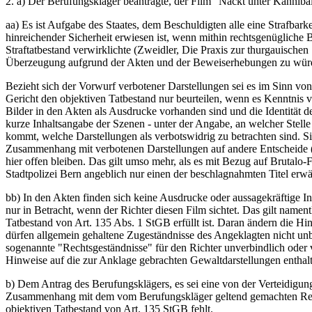
2. a) Der Berufungskläger beantragte, der Film "Nackt unter Kanniba
aa) Es ist Aufgabe des Staates, dem Beschuldigten alle eine Strafba
hinreichender Sicherheit erwiesen ist, wenn mithin rechtsgenügliche 
Straftatbestand verwirklichte (Zweidler, Die Praxis zur thurgauisch
Überzeugung aufgrund der Akten und der Beweiserhebungen zu wür
Bezieht sich der Vorwurf verbotener Darstellungen sei es im Sinn von
Gericht den objektiven Tatbestand nur beurteilen, wenn es Kenntnis v
Bilder in den Akten als Ausdrucke vorhanden sind und die Identität de
kurze Inhaltsangabe der Szenen - unter der Angabe, an welcher Stelle
kommt, welche Darstellungen als verbotswidrig zu betrachten sind. S
Zusammenhang mit verbotenen Darstellungen auf andere Entscheide (vg
hier offen bleiben. Das gilt umso mehr, als es mit Bezug auf Brutal
Stadtpolizei Bern angeblich nur einen der beschlagnahmten Titel erwä
bb) In den Akten finden sich keine Ausdrucke oder aussagekräftige 
nur in Betracht, wenn der Richter diesen Film sichtet. Das gilt namen
Tatbestand von Art. 135 Abs. 1 StGB erfüllt ist. Daran ändern die Hin
dürfen allgemein gehaltene Zugeständnisse des Angeklagten nicht un
sogenannte "Rechtsgeständnisse" für den Richter unverbindlich oder 
Hinweise auf die zur Anklage gebrachten Gewaltdarstellungen enthalt
b) Dem Antrag des Berufungsklägers, es sei eine von der Verteidigun
Zusammenhang mit dem vom Berufungskläger geltend gemachten Rechts 
objektiven Tatbestand von Art. 135 StGB fehlt.