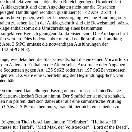
rfe im objektiven und subjektiven Bereich genügend konkretisiert
Anklageschrift sind dem Angeklagten nicht nur die Tatsachen
legten Handlungen rechtlich qualifiziert (§ 142 Abs. 2 Ziff. 4
ss daraus hervorgehen, welcher Lebensvorgang, welche Handlung oder
lten zu sehen ist. In der Anklageschrift sind die Beweismittel präzise
lage enthält somit die Umschreibung eines bestimmten
 subjektiven Bereich genügend konkretisiert sind. Die Anklageschrift
n werden. Dies bedeutet aber nicht, dass die strafbare Handlung
42 Abs. 3 StPO umfasst die notwendigen Ausführungen der
 § 142 StPO N 8).
age, wie detailliert die Staatsanwaltschaft die einzelnen Vorwürfe zu
n den Akten ab. Enthalten die Akten selbst Ausdrucke oder Angaben
se Sequenzen gegen Art. 135 StGB (oder Art. 197 StGB) verstossen.
ingen will. Es wäre eine Überdehnung der Begründungspflicht, von
ten hält.
die verbotenen Darstellungen Bezug nehmen müssen. Unterlässt sie
taatsanwaltschaft Bezug nimmt. Der Strafrichter ist nicht gehalten,
en hin prüfen, darf sich dabei aber auf eine summarische Prüfung
153 Abs. 2 StPO machen muss, braucht hier nicht entschieden zu
lgenden Titeln beschlagnahmen: "Hellraiser", "Hellraiser III",
tmesse für Teufel", "Mad Max, der Vollstrecker", "Lord of the Dead",