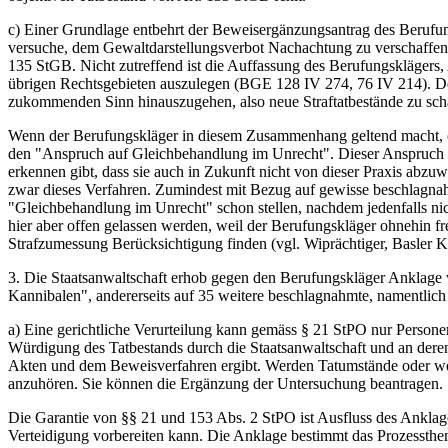
c) Einer Grundlage entbehrt der Beweisergänzungsantrag des Berufungs
versuche, dem Gewaltdarstellungsverbot Nachachtung zu verschaffen.
135 StGB. Nicht zutreffend ist die Auffassung des Berufungsklägers,
übrigen Rechtsgebieten auszulegen (BGE 128 IV 274, 76 IV 214). Der 
zukommenden Sinn hinauszugehen, also neue Straftatbestände zu scha
Wenn der Berufungskläger in diesem Zusammenhang geltend macht, es
den "Anspruch auf Gleichbehandlung im Unrecht". Dieser Anspruch w
erkennen gibt, dass sie auch in Zukunft nicht von dieser Praxis abzuw
zwar dieses Verfahren. Zumindest mit Bezug auf gewisse beschlagnahm
"Gleichbehandlung im Unrecht" schon stellen, nachdem jedenfalls nic
hier aber offen gelassen werden, weil der Berufungskläger ohnehin f
Strafzumessung Berücksichtigung finden (vgl. Wiprächtiger, Basler 
3. Die Staatsanwaltschaft erhob gegen den Berufungskläger Anklage 
Kannibalen", andererseits auf 35 weitere beschlagnahmte, namentli
a) Eine gerichtliche Verurteilung kann gemäss § 21 StPO nur Personen
Würdigung des Tatbestands durch die Staatsanwaltschaft und an deren
Akten und dem Beweisverfahren ergibt. Werden Tatumstände oder weite
anzuhören. Sie können die Ergänzung der Untersuchung beantragen.
Die Garantie von §§ 21 und 153 Abs. 2 StPO ist Ausfluss des Anklage
Verteidigung vorbereiten kann. Die Anklage bestimmt das Prozessthe