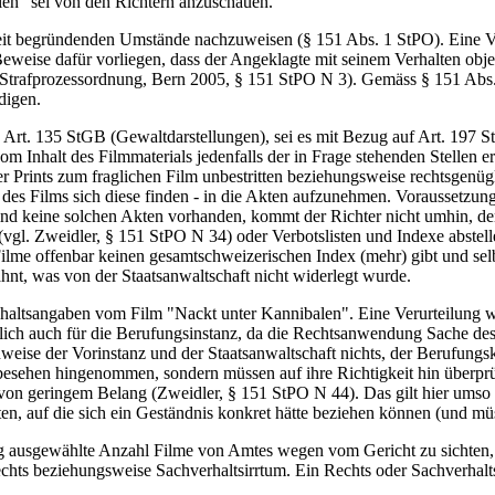
len" sei von den Richtern anzuschauen.
rkeit begründenden Umstände nachzuweisen (§ 151 Abs. 1 StPO). Eine V
Beweise dafür vorliegen, dass der Angeklagte mit seinem Verhalten obje
en Strafprozessordnung, Bern 2005, § 151 StPO N 3). Gemäss § 151 Abs.
digen.
 Art. 135 StGB (Gewaltdarstellungen), sei es mit Bezug auf Art. 197 S
om Inhalt des Filmmaterials jedenfalls der in Frage stehenden Stellen e
r Prints zum fraglichen Film unbestritten beziehungsweise rechtsgenügl
 des Films sich diese finden - in die Akten aufzunehmen. Voraussetzung 
ind keine solchen Akten vorhanden, kommt der Richter nicht umhin, den
l. Zweidler, § 151 StPO N 34) oder Verbotslisten und Indexe abstelle
o-Filme offenbar keinen gesamtschweizerischen Index (mehr) gibt und s
hnt, was von der Staatsanwaltschaft nicht widerlegt wurde.
Inhaltsangaben vom Film "Nackt unter Kannibalen". Eine Verurteilung
tlich auch für die Berufungsinstanz, da die Rechtsanwendung Sache des 
weise der Vorinstanz und der Staatsanwaltschaft nichts, der Berufungsk
besehen hingenommen, sondern müssen auf ihre Richtigkeit hin überprü
von geringem Belang (Zweidler, § 151 StPO N 44). Das gilt hier umso 
en, auf die sich ein Geständnis konkret hätte beziehen können (und mü
g ausgewählte Anzahl Filme von Amtes wegen vom Gericht zu sichten, b
beziehungsweise Sachverhaltsirrtum. Ein Rechts oder Sachverhaltsirr