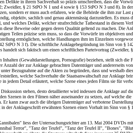
en Delikte in ihrem Sachverhalt so präzis umschreiben, dass die Vorwü
 Zweidler, § 21 StPO N 1 und 4 sowie § 153 StPO N 3 und 8). In der 
zen, sondern er muss auch erfahren, wie die Behörde die ihm zur Last ge
tändig, objektiv, sachlich und genau aktenmässig darzustellen. Es mu
und welches Delikt, welcher strafrechtliche Tatbestand in diesem Verha
diese Beweise oder gegen deren Qualität geltend zu machen. Die Ank
htigen Teilen präzise sein muss, so dass die Vorwürfe im objektiven und
ststellung ermöglichen, welche Handlungen ihm im Einzelnen vorgeworfe
 142 StPO N 3 f). Die schriftliche Anklagebegründung im Sinn von § 1
 handelt sich faktisch um einen schriftlichen Parteivortrag (Zweidler,
halten (Gewaltdarstellungen, Pornografie) beziehen, stellt sich die Fr
er Anzahl der zur Anklage gebrachten Datenträger und andererseits vo
n, unter Bezugnahme auf die Akten zu begründen, dass und weshalb die
ststellen, welche Sachverhalte die Staatsanwaltschaft zur Anklage br
in jedem Detail erläutert, welche Szene eines jeden Films sie für verbo
Diskussion stehen, desto detaillierter wird indessen die Anklage auf 
 den Szenen in den Filmen näher auseinander zu setzen, auf welche die S
 Er kann zwar auch die übrigen Datenträger auf verbotene Darstellung
 in der Anklageschrift erwähnten Szenen einen Vorhalt im Sinn von § 
nnibalen" liess der Untersuchungsrichter am 13. Mai 2004 DVDs mit fo
nibal Terror", "Tanz der Teufel", "Tanz der Teufel II", "Bones", "Blu