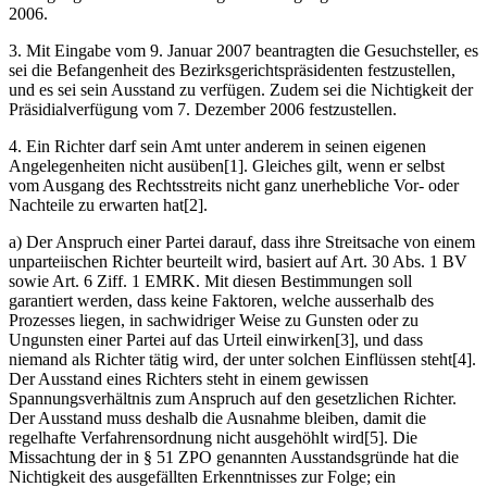
2006.
3. Mit Eingabe vom 9. Januar 2007 beantragten die Gesuch­steller, es
sei die Befangenheit des Bezirksgerichtspräsidenten festzustellen,
und es sei sein Ausstand zu verfügen. Zudem sei die Nichtigkeit der
Präsidialverfügung vom 7. Dezember 2006 festzustellen.
4. Ein Richter darf sein Amt unter anderem in seinen eigenen
Angelegenheiten nicht ausüben[1]. Gleiches gilt, wenn er selbst
vom Ausgang des Rechtsstreits nicht ganz unerhebliche Vor- oder
Nachteile zu erwarten hat[2].
a) Der Anspruch einer Partei darauf, dass ihre Streitsache von einem
unparteiischen Richter beurteilt wird, basiert auf Art. 30 Abs. 1 BV
sowie Art. 6 Ziff. 1 EMRK. Mit diesen Bestimmungen soll
garantiert werden, dass keine Faktoren, welche ausserhalb des
Prozesses liegen, in sachwidriger Weise zu Gunsten oder zu
Ungunsten einer Partei auf das Urteil einwirken[3], und dass
niemand als Richter tätig wird, der unter solchen Einflüssen steht[4].
Der Ausstand eines Richters steht in einem gewissen
Spannungsverhältnis zum Anspruch auf den gesetzlichen Richter.
Der Ausstand muss deshalb die Ausnahme bleiben, damit die
regelhafte Verfahrensordnung nicht ausgehöhlt wird[5]. Die
Missachtung der in § 51 ZPO genannten Ausstandsgründe hat die
Nichtigkeit des ausgefällten Erkenntnisses zur Folge; ein