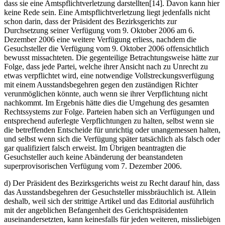
dass sie eine Amtspflichtverletzung darstellten[14]. Davon kann hier
keine Rede sein. Eine Amtspflichtverletzung liegt jedenfalls nicht
schon darin, dass der Präsident des Bezirksgerichts zur
Durchsetzung seiner Verfügung vom 9. Oktober 2006 am 6.
Dezember 2006 eine weitere Verfügung erliess, nachdem die
Gesuchsteller die Verfügung vom 9. Oktober 2006 offensichtlich
bewusst missachteten. Die gegenteilige Betrachtungsweise hätte zur
Folge, dass jede Partei, welche ihrer Ansicht nach zu Unrecht zu
etwas verpflichtet wird, eine notwendige Vollstreckungsverfügung
mit einem Ausstandsbegehren gegen den zuständigen Richter
verunmöglichen könnte, auch wenn sie ihrer Verpflichtung nicht
nachkommt. Im Ergebnis hätte dies die Umgehung des gesamten
Rechtssystems zur Folge. Parteien haben sich an Verfügungen und
entsprechend auferlegte Verpflichtungen zu halten, selbst wenn sie
die betreffenden Entscheide für unrichtig oder unangemessen halten,
und selbst wenn sich die Verfügung später tatsächlich als falsch oder
gar qualifiziert falsch erweist. Im Übrigen beantragten die
Gesuchsteller auch keine Abänderung der beanstandeten
superprovisorischen Verfügung vom 7. Dezember 2006.
d) Der Präsident des Bezirksgerichts weist zu Recht darauf hin, dass
das Ausstandsbegehren der Gesuchsteller missbräuchlich ist. Allein
deshalb, weil sich der strittige Artikel und das Editorial ausführlich
mit der angeblichen Befangenheit des Gerichtspräsidenten
auseinandersetzten, kann keinesfalls für jeden weiteren, missliebigen