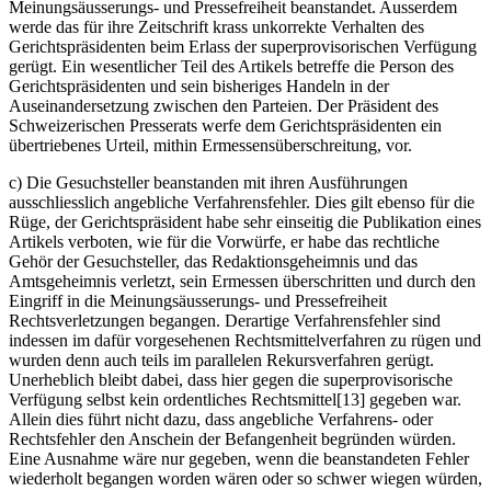
Meinungsäusserungs- und Pressefreiheit beanstandet. Ausserdem
werde das für ihre Zeitschrift krass un­korrekte Verhalten des
Gerichtspräsidenten beim Erlass der superprovisorischen Verfügung
gerügt. Ein wesentlicher Teil des Artikels betreffe die Person des
Gerichtspräsidenten und sein bisheriges Handeln in der
Auseinandersetzung zwischen den Parteien. Der Präsident des
Schweizerischen Presserats werfe dem Gerichtspräsidenten ein
übertriebenes Urteil, mithin Ermessensüberschreitung, vor.
c) Die Gesuchsteller beanstanden mit ihren Ausführungen
ausschliesslich angebliche Verfahrensfehler. Dies gilt ebenso für die
Rüge, der Gerichtspräsident habe sehr einseitig die Publikation eines
Artikels verboten, wie für die Vorwürfe, er habe das rechtliche
Gehör der Gesuchsteller, das Redaktionsgeheimnis und das
Amtsgeheimnis verletzt, sein Ermessen überschritten und durch den
Eingriff in die Meinungsäusserungs- und Pressefreiheit
Rechtsverletzungen begangen. Derartige Verfahrensfehler sind
indessen im dafür vorgesehenen Rechtsmittelverfahren zu rügen und
wurden denn auch teils im parallelen Rekursverfahren gerügt.
Unerheblich bleibt dabei, dass hier gegen die superprovisorische
Verfügung selbst kein ordentliches Rechtsmittel[13] gegeben war.
Allein dies führt nicht dazu, dass angebliche Verfahrens- oder
Rechtsfehler den Anschein der Befangenheit begründen würden.
Eine Ausnahme wäre nur gegeben, wenn die beanstandeten Fehler
wiederholt begangen worden wären oder so schwer wiegen würden,