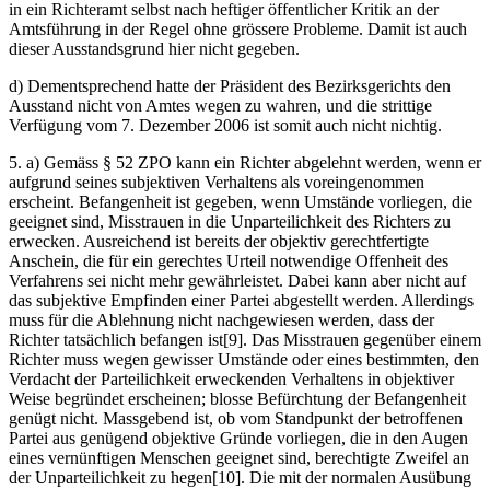
in ein Richteramt selbst nach heftiger öffentlicher Kritik an der
Amtsführung in der Regel ohne grössere Probleme. Damit ist auch
dieser Ausstandsgrund hier nicht gegeben.
d) Dementsprechend hatte der Präsident des Bezirksgerichts den
Ausstand nicht von Amtes wegen zu wahren, und die strittige
Verfügung vom 7. Dezember 2006 ist somit auch nicht nichtig.
5. a) Gemäss § 52 ZPO kann ein Richter abgelehnt werden, wenn er
aufgrund seines subjektiven Verhaltens als voreingenommen
erscheint. Befangenheit ist gegeben, wenn Umstände vorliegen, die
geeignet sind, Misstrauen in die Unparteilichkeit des Richters zu
erwecken. Ausreichend ist bereits der objektiv gerechtfertigte
Anschein, die für ein gerechtes Urteil notwendige Offenheit des
Verfahrens sei nicht mehr gewährleistet. Dabei kann aber nicht auf
das subjektive Empfinden einer Partei abgestellt werden. Allerdings
muss für die Ablehnung nicht nachgewiesen werden, dass der
Richter tatsächlich befangen ist[9]. Das Misstrauen gegenüber einem
Richter muss wegen gewisser Umstände oder eines bestimmten, den
Verdacht der Parteilichkeit erweckenden Verhaltens in objektiver
Weise begründet erscheinen; blosse Befürchtung der Befangenheit
genügt nicht. Massgebend ist, ob vom Standpunkt der betroffenen
Partei aus genügend objektive Gründe vorliegen, die in den Augen
eines vernünftigen Menschen geeignet sind, berechtigte Zweifel an
der Unparteilichkeit zu hegen[10]. Die mit der normalen Ausübung