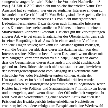
sinngemäss angerufen wird. Erhebliche Vor- oder Nachteile im Sinn
von § 51 Ziff. 6 ZPO sind nicht nur solche finanzieller Natur. Den
Ausstand hat zu wahren, wer ein persönliches Interesse an dem zu
behandelnden Geschäft hat[7]. Von Belang sind alle Aspekte, die im
Sinn des persönlichen Interesses als von nicht untergeordneter
Bedeutung erscheinen. Dazu gehören auch finanzielle Interessen
eines Klienten eines nebenamtlichen Richters in einem mit einem
Strafverfahren konnexen Geschäft. Gleiches gilt für Verknüpfungen
anderer Art, wie bei einem Ersatzrichter des Obergerichts, dem sich
in seiner Haupttätigkeit als Anwalt in einem anderen Verfahren
ähnliche Fragen stellen; hier kann ein Ausstandsgrund vorliegen,
wenn die Gefahr besteht, dass dieser Ersatzrichter sich von den
Interessen seines Klienten beeinflussen lässt, auch wenn dieser mit
dem hängigen Verfahren nichts zu tun hat[8]. Abgesehen davon,
dass die Gesuchsteller diesen Ausstandsgrund nicht ausdrücklich
geltend machen, führen sie auch nicht substantiiert aus, inwiefern
der Bezirksgerichtspräsident vom Ausgang des Verfahrens hätte
erhebliche Vor- oder Nachteile erwarten können. Allein der
Umstand, dass er im Artikel und im Editorial kritisiert wurde,
vermag diesen Ausstandsgrund jedenfalls nicht zu begründen. Jeder
Richter hat ? wie Politiker und Staatsangestellte ? mit Kritik zu leben
und umzugehen, auch wenn diese in der Öffentlichkeit vorgebracht
wird. Von der Veröffentlichung einer solchen Kritik hat auch der
Präsident des Bezirksgerichts keine erheblichen Nachteile zu
erwarten; insbesondere erfolgt zum Beispiel auch eine Wiederwahl