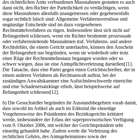
des richterlichen Amts verbundenen Massnahmen gestatten es auch
dann nicht, den Richter der Parteilichkeit zu verdächtigen, wenn
diese Massnahmen allenfalls unangemessen oder gegebenenfalls
sogar rechtlich falsch sind: Allgemeine Verfahrensverstösse und
ungünstige Entscheide sind im dazu vorgesehenen
Rechtsmittelverfahren zu rügen. Insbesondere lässt sich nicht auf
Befangenheit schliessen, wenn ein Richter bestimmte prozessuale
oder verfahrensleitende Massnahmen traf. Verfahrens- und andere
Rechtsfehler, die einem Gericht unterlaufen, können den Anschein
der Befangenheit nur begründen, wenn sie wiederholt oder trotz
einer Rüge der Rechtsmittelinstanz begangen wurden oder so
schwer wiegen, dass sie eine Amtspflichtverletzung darstellen[11].
Die Tatsache, dass eine Partei gegen einen Gerichtsschreiber, der in
einem anderen Verfahren als Rechtsanwalt auftrat, bei der
zuständigen Anwaltskammer eine Aufsichtsbeschwerde einreichte
und eine Schadenersatzklage erhob, lässt beispielsweise auf
Befangenheit schliessen[12].
b) Die Gesuchsteller begründen ihr Ausstandsbegehren vorab damit,
dass sowohl im Artikel als auch im Editorial die einseitige
Vorgehensweise des Präsidenten des Bezirksgerichts kritisiert
werde, insbesondere der Erlass der superprovisorischen Verfügung
vom 9. Oktober 2006, mit welcher der Gerichtspräsident sehr
einseitig gehandelt habe. Zudem werde die Verletzung des
rechtlichen Gehörs, des Amtsgeheimnisses sowie der