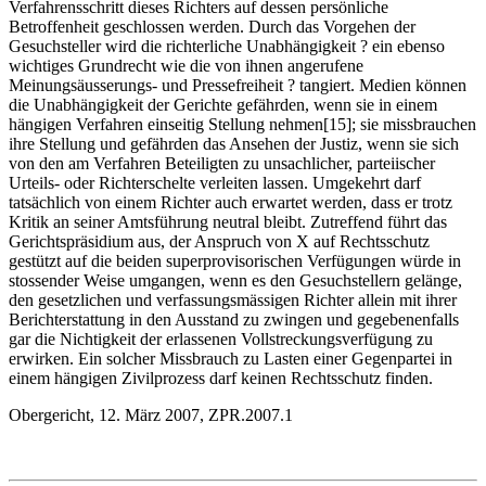
Verfahrensschritt dieses Richters auf dessen persönliche
Betroffenheit geschlossen werden. Durch das Vorgehen der
Gesuchsteller wird die richterliche Unabhängigkeit ? ein ebenso
wichtiges Grundrecht wie die von ihnen angerufene
Meinungsäusserungs- und Pressefreiheit ? tangiert. Medien können
die Unabhängigkeit der Gerichte gefährden, wenn sie in einem
hängigen Verfahren einseitig Stellung nehmen[15]; sie missbrauchen
ihre Stellung und gefährden das Ansehen der Justiz, wenn sie sich
von den am Verfahren Beteiligten zu unsachlicher, parteiischer
Urteils- oder Richterschelte verleiten lassen. Umgekehrt darf
tatsächlich von einem Richter auch erwartet werden, dass er trotz
Kritik an seiner Amtsführung neutral bleibt. Zutreffend führt das
Gerichtspräsidium aus, der Anspruch von X auf Rechtsschutz
gestützt auf die beiden superprovisorischen Verfügungen würde in
stossender Weise umgangen, wenn es den Gesuchstellern gelänge,
den gesetzlichen und verfassungsmässigen Richter allein mit ihrer
Berichterstattung in den Ausstand zu zwingen und gegebenenfalls
gar die Nichtigkeit der erlassenen Vollstreckungsverfügung zu
erwirken. Ein solcher Missbrauch zu Lasten einer Gegenpartei in
einem hängigen Zivilprozess darf keinen Rechtsschutz finden.
Obergericht, 12. März 2007, ZPR.2007.1