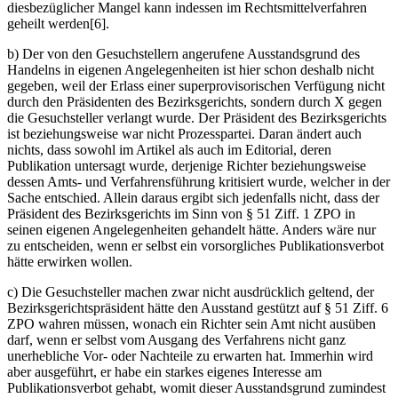
diesbezüglicher Mangel kann indessen im Rechtsmittelverfahren
geheilt werden[6].
b) Der von den Gesuchstellern angerufene Ausstandsgrund des
Handelns in eigenen Angelegenheiten ist hier schon deshalb nicht
gegeben, weil der Erlass einer superprovisorischen Verfügung nicht
durch den Präsidenten des Bezirksgerichts, sondern durch X gegen
die Gesuchsteller verlangt wurde. Der Präsident des Bezirksgerichts
ist beziehungsweise war nicht Prozesspartei. Daran ändert auch
nichts, dass sowohl im Artikel als auch im Editorial, deren
Publikation untersagt wurde, derjenige Richter beziehungsweise
dessen Amts- und Verfahrensführung kritisiert wurde, welcher in der
Sache entschied. Allein daraus ergibt sich jedenfalls nicht, dass der
Präsident des Bezirksgerichts im Sinn von § 51 Ziff. 1 ZPO in
seinen eigenen Angelegenheiten gehandelt hätte. Anders wäre nur
zu entscheiden, wenn er selbst ein vorsorgliches Publikationsverbot
hätte erwirken wollen.
c) Die Gesuchsteller machen zwar nicht ausdrücklich geltend, der
Bezirksgerichtspräsident hätte den Ausstand gestützt auf § 51 Ziff. 6
ZPO wahren müssen, wonach ein Richter sein Amt nicht ausüben
darf, wenn er selbst vom Ausgang des Verfahrens nicht ganz
unerhebliche Vor- oder Nachteile zu erwarten hat. Immerhin wird
aber ausgeführt, er habe ein starkes eigenes Interesse am
Publikationsverbot gehabt, womit dieser Ausstandsgrund zumindest