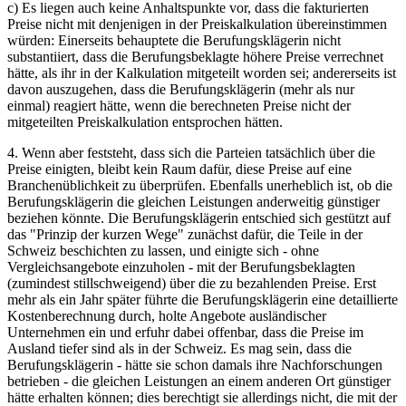
c) Es liegen auch keine Anhaltspunkte vor, dass die fakturierten
Preise nicht mit denjenigen in der Preiskalkulation übereinstimmen
würden: Einerseits behauptete die Berufungsklägerin nicht
substantiiert, dass die Berufungsbeklagte höhere Preise verrechnet
hätte, als ihr in der Kalkulation mitgeteilt worden sei; andererseits ist
davon auszugehen, dass die Berufungsklägerin (mehr als nur
einmal) reagiert hätte, wenn die berechneten Preise nicht der
mitgeteilten Preiskalkulation entsprochen hätten.
4. Wenn aber feststeht, dass sich die Parteien tatsächlich über die
Preise einigten, bleibt kein Raum dafür, diese Preise auf eine
Branchenüblichkeit zu überprüfen. Ebenfalls unerheblich ist, ob die
Berufungsklägerin die gleichen Leistungen anderweitig günstiger
beziehen könnte. Die Berufungsklägerin entschied sich gestützt auf
das "Prinzip der kurzen Wege" zunächst dafür, die Teile in der
Schweiz beschichten zu lassen, und einigte sich - ohne
Vergleichsangebote einzuholen - mit der Berufungsbeklagten
(zumindest stillschweigend) über die zu bezahlenden Preise. Erst
mehr als ein Jahr später führte die Berufungsklägerin eine detaillierte
Kostenberechnung durch, holte Angebote ausländischer
Unternehmen ein und erfuhr dabei offenbar, dass die Preise im
Ausland tiefer sind als in der Schweiz. Es mag sein, dass die
Berufungsklägerin - hätte sie schon damals ihre Nachforschungen
betrieben - die gleichen Leistungen an einem anderen Ort günstiger
hätte erhalten können; dies berechtigt sie allerdings nicht, die mit der