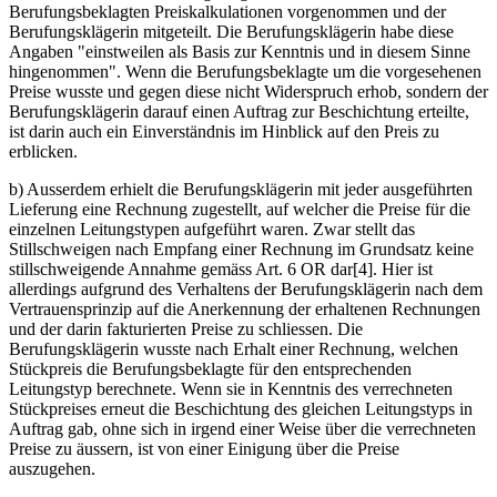
Berufungsbeklagten Preiskalkulationen vorgenommen und der
Berufungsklägerin mitgeteilt. Die Berufungsklägerin habe diese
Angaben "einstweilen als Basis zur Kenntnis und in diesem Sinne
hingenommen". Wenn die Berufungsbeklagte um die vorgesehenen
Preise wusste und gegen diese nicht Widerspruch erhob, sondern der
Berufungsklägerin darauf einen Auftrag zur Beschichtung erteilte,
ist darin auch ein Einverständnis im Hinblick auf den Preis zu
erblicken.
b) Ausserdem erhielt die Berufungsklägerin mit jeder ausgeführten
Lieferung eine Rechnung zugestellt, auf welcher die Preise für die
einzelnen Leitungstypen aufgeführt waren. Zwar stellt das
Stillschweigen nach Empfang einer Rechnung im Grundsatz keine
stillschweigende Annahme gemäss Art. 6 OR dar[4]. Hier ist
allerdings aufgrund des Verhaltens der Berufungsklägerin nach dem
Vertrauensprinzip auf die Anerkennung der erhaltenen Rechnungen
und der darin fakturierten Preise zu schliessen. Die
Berufungsklägerin wusste nach Erhalt einer Rechnung, welchen
Stückpreis die Berufungsbeklagte für den entsprechenden
Leitungstyp berechnete. Wenn sie in Kenntnis des verrechneten
Stückpreises erneut die Beschichtung des gleichen Leitungstyps in
Auftrag gab, ohne sich in irgend einer Weise über die verrechneten
Preise zu äussern, ist von einer Einigung über die Preise
auszugehen.