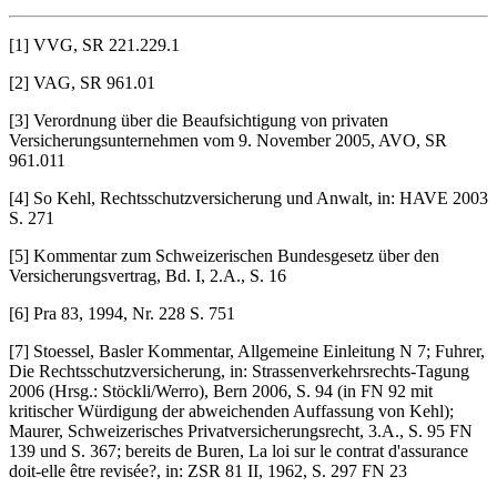
[1] VVG, SR 221.229.1
[2] VAG, SR 961.01
[3] Verordnung über die Beaufsichtigung von privaten
Versicherungsunternehmen vom 9. November 2005, AVO, SR
961.011
[4] So Kehl, Rechtsschutzversicherung und Anwalt, in: HAVE 2003
S. 271
[5] Kommentar zum Schweizerischen Bundesgesetz über den
Versicherungsvertrag, Bd. I, 2.A., S. 16
[6] Pra 83, 1994, Nr. 228 S. 751
[7] Stoessel, Basler Kommentar, Allgemeine Einleitung N 7; Fuhrer,
Die Rechtsschutzversicherung, in: Strassenverkehrsrechts-Tagung
2006 (Hrsg.: Stöckli/Werro), Bern 2006, S. 94 (in FN 92 mit
kritischer Würdigung der abweichenden Auffassung von Kehl);
Maurer, Schweizerisches Privatversicherungsrecht, 3.A., S. 95 FN
139 und S. 367; bereits de Buren, La loi sur le contrat d'assurance
doit-elle être revisée?, in: ZSR 81 II, 1962, S. 297 FN 23