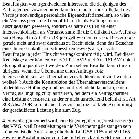
Beauftragten von irgendwelchen Interessen, die denjenigen des
Auftraggebers zuwiderlaufen könnten, eine für die Gültigkeit des
Vertrags notwendige persönliche Eigenschaft darstellen), so wäre
ein Verstoss gegen die Treuepflicht nicht als Haftungsnorm
auszugestalten gewesen, sondern es hätte das Fehlen einer
Interessenkollision als Voraussetzung für die Gültigkeit des Auftrags
zum Beispiel in Art. 395 OR geregelt werden müssen. Dies erfolgte
gerade nicht und zwar durchaus zu Recht nicht, denn das Bestehen
einer Interessenkollision schliesst keineswegs aus, dass der
Beauftragte in jeder Hinsicht vertragskonform tätig wird. Bei dieser
Rechtslage aber können Art. 6 Ziff. 1 AVB und Art. 161 AVO nicht
als ungültig qualifiziert werden. Zum selben Resultat kommt man
übrigens, wenn die Übernahme eines Auftrags trotz
Interessenkollision als Übernahmeverschulden qualifiziert werden
wollte[4]: Auch die Konstruktion des Übernahmeverschuldens
bildet blosse Haftungsgrundlage und zielt nicht darauf ab, einen
Vertrag als ungültig zu qualifizieren, bei dem ein Vertragspartner
eine Leistung versprach, zu der er nicht ausreichend befähigt ist. Art.
398 Abs. 2 OR kommt auch hier erst auf die konkrete Ausführung
der geschuldeten Leistung hin zum Zug.
4. Soweit argumentiert wird, eine Eigenregulierung verstosse gegen
das VVG, weil Dienstleistungen nie Versicherungsleistungen sein
könnten, ist die Auffassung überholt: BGE 58 I 165 und 59 I 165
sowie die Ausführungen von Roelli/Keller[5], auf welche sich die