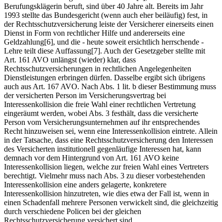
Berufungsklägerin beruft, sind über 40 Jahre alt. Bereits im Jahr
1993 stellte das Bundesgericht (wenn auch eher beiläufig) fest, in
der Rechtsschutzversicherung leiste der Versicherer einerseits einen
Dienst in Form von rechtlicher Hilfe und andererseits eine
Geldzahlung[6], und die - heute soweit ersichtlich herrschende -
Lehre teilt diese Auffassung[7]. Auch der Gesetzgeber stellte mit
Art. 161 AVO unlängst (wieder) klar, dass
Rechtsschutzversicherungen in rechtlichen Angelegenheiten
Dienstleistungen erbringen dürfen. Dasselbe ergibt sich übrigens
auch aus Art. 167 AVO. Nach Abs. 1 lit. b dieser Bestimmung muss
der versicherten Person im Versicherungsvertrag bei
Interessenkollision die freie Wahl einer rechtlichen Vertretung
eingeräumt werden, wobei Abs. 3 festhält, dass die versicherte
Person vom Versicherungsunternehmen auf ihr entsprechendes
Recht hinzuweisen sei, wenn eine Interessenkollision eintrete. Allein
in der Tatsache, dass eine Rechtsschutzversicherung den Interessen
des Versicherten institutionell gegenläufige Interessen hat, kann
demnach vor dem Hintergrund von Art. 161 AVO keine
Interessenkollision liegen, welche zur freien Wahl eines Vertreters
berechtigt. Vielmehr muss nach Abs. 3 zu dieser vorbestehenden
Interessenkollision eine anders gelagerte, konkretere
Interessenkollision hinzutreten, wie dies etwa der Fall ist, wenn in
einen Schadenfall mehrere Personen verwickelt sind, die gleichzeitig
durch verschiedene Policen bei der gleichen
Rechtsschutzversicherung versichert sind.