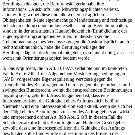
Berufungsbeklagten, die Berufungsklägerin habe ihre
Informations–, Auskunfts- und Mitwirkungspflichten verletzt,
aktenwidrig, wobei diese und alle weiteren fraglichen
Obliegenheiten (keine eigenmächtige Mandatierung und rechtzeitige
Schadenmeldung) ohnehin keine selbstständige Bedeutung hätten,
sondern in der umstrittenen Hauptobliegenheit (Ermöglichung der
Eigenregulierung) aufgehen würden. Schliesslich sei die
Geltendmachung eines Verstosses gegen die Auskunftspflicht auch
rechtsmissbräuchlich, habe die Berufungsbeklagte der
Berufungsklägerin doch einmal mitgeteilt, es sei nicht nötig, dass sie
weiter mit Orientierungskopien bedient werde.
3. Das Argument, die in Art. 161 AVO erlaubte und im konkreten
Fall in Art. 6 Ziff. 1 der Allgemeinen Versicherungsbedingungen
(AVB) vorgesehene Eigenregulierung verstosse gegen die
Treuepflicht des Beauftragten und damit gegen übergeordnetes und
zwingendes Bundesrecht, womit die entsprechenden Bestimmungen
ungültig seien, geht fehl. Ausschlaggebend ist, dass eine
Interessenkollision die Gültigkeit eines Auftrags nicht berührt.
Vielmehr wird eine Interessenkollision erst aktuell, wenn sie sich bei
der Tätigkeit des Beauftragten zulasten des Auftraggebers auswirkt,
und entsprechend ordnet Art. 398 Abs. 2 OR in diesem Fall die
Schadenersatzpflicht des Beauftragten an. Hätte der Gesetzgeber
gewollt, dass eine Interessenkollision die Gültigkeit des Auftrags
beschlagen sollte (und würde in diesem Sinn das Freisein des