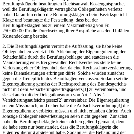
Berufungsklägerin beauftragten Rechtsanwalt Kostengutsprache,
weil die Berufungsklägerin vertragliche Obliegenheiten verletzt
habe. Daraufhin erhob die Berufungsklägerin beim Bezirksgericht
Klage und beantragte die Feststellung, dass bei der
Berufungsbeklagten bis zu einem Maximalbetrag von Fr.
250'000.00 für die Durchsetzung ihrer Ansprüche aus den Unfällen
Kostendeckung bestehe.
2. Die Berufungsklägerin vertritt die Auffassung, sie habe keine
Obliegenheiten verletzt. Die Ablehnung der Eigenregulierung der
Schadenfälle durch die Berufungsbeklagte und stattdessen die
Mandatierung eines frei gewählten Rechtsvertreters stelle keine
Verletzung einer Obliegenheit dar, da eine Rechtsschutzversicherung
keine Dienstleistungen erbringen dürfe. Solche würden zunächst
gegen die Treuepflicht des Beauftragten verstossen. Sodann sei die
Eigenregulierung gemäss der Rechtsprechung des Bundesgerichts
nicht mit dem Versicherungsvertragsgesetz[1] zu vereinbaren, und
sie sei auch mit der Delegationsnorm von Art. 1 Abs. 2
Versicherungsaufsichtsgesetz[2] unvereinbar: Die Eigenregulierung
sei ein Missbrauch, und daher hätte die Aufsichtsverordnung[3] die
Eigenregulierung verbieten müssen und nicht erlauben dürfen. Auch
sonstige Obliegenheitsverletzungen seien nicht gegeben: Zunächst
habe die Berufungsbeklagte keine solchen geltend gemacht, denn
sie habe stets nur beanstandet, dass die Berufungsklägerin die
Eigenregulierung abgelehnt habe. Sodann sei die Behauptung der