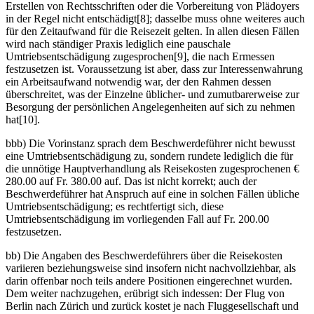
Erstellen von Rechtsschriften oder die Vorbereitung von Plädoyers
in der Regel nicht entschädigt[8]; dasselbe muss ohne weiteres auch
für den Zeitaufwand für die Reisezeit gelten. In allen diesen Fällen
wird nach ständiger Praxis lediglich eine pauschale
Umtriebsentschädigung zugesprochen[9], die nach Ermessen
festzusetzen ist. Voraussetzung ist aber, dass zur Interessenwahrung
ein Arbeitsaufwand notwendig war, der den Rahmen dessen
überschreitet, was der Einzelne üblicher- und zumutbarerweise zur
Besorgung der persönlichen Angelegenheiten auf sich zu nehmen
hat[10].
bbb) Die Vorinstanz sprach dem Beschwerdeführer nicht bewusst
eine Umtriebsentschädigung zu, sondern rundete lediglich die für
die unnötige Hauptverhandlung als Reisekosten zugesprochenen €
280.00 auf Fr. 380.00 auf. Das ist nicht korrekt; auch der
Beschwerdeführer hat Anspruch auf eine in solchen Fällen übliche
Umtriebsentschädigung; es rechtfertigt sich, diese
Umtriebsentschädigung im vorliegenden Fall auf Fr. 200.00
festzusetzen.
bb) Die Angaben des Beschwerdeführers über die Reisekosten
variieren beziehungsweise sind insofern nicht nachvollziehbar, als
darin offenbar noch teils andere Positionen eingerechnet wurden.
Dem weiter nachzugehen, erübrigt sich indessen: Der Flug von
Berlin nach Zürich und zurück kostet je nach Fluggesellschaft und