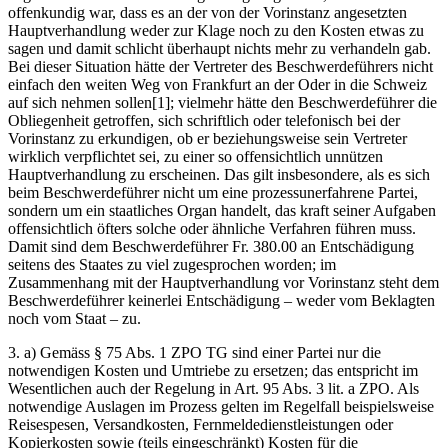
offenkundig war, dass es an der von der Vorinstanz angesetzten
Hauptverhandlung weder zur Klage noch zu den Kosten etwas zu
sagen und damit schlicht überhaupt nichts mehr zu verhandeln gab.
Bei dieser Situation hätte der Vertreter des Beschwerdeführers nicht
einfach den weiten Weg von Frankfurt an der Oder in die Schweiz
auf sich nehmen sollen[1]; vielmehr hätte den Beschwerdeführer die
Obliegenheit getroffen, sich schriftlich oder telefonisch bei der
Vorinstanz zu erkundigen, ob er beziehungsweise sein Vertreter
wirklich verpflichtet sei, zu einer so offensichtlich unnützen
Hauptverhandlung zu erscheinen. Das gilt insbesondere, als es sich
beim Beschwerdeführer nicht um eine prozessunerfahrene Partei,
sondern um ein staatliches Organ handelt, das kraft seiner Aufgaben
offensichtlich öfters solche oder ähnliche Verfahren führen muss.
Damit sind dem Beschwerdeführer Fr. 380.00 an Entschädigung
seitens des Staates zu viel zugesprochen worden; im
Zusammenhang mit der Hauptverhandlung vor Vorinstanz steht dem
Beschwerdeführer keinerlei Entschädigung – weder vom Beklagten
noch vom Staat – zu.
3. a) Gemäss § 75 Abs. 1 ZPO TG sind einer Partei nur die
notwendigen Kosten und Umtriebe zu ersetzen; das entspricht im
Wesentlichen auch der Regelung in Art. 95 Abs. 3 lit. a ZPO. Als
notwendige Auslagen im Prozess gelten im Regelfall beispielsweise
Reisespesen, Versandkosten, Fernmeldedienstleistungen oder
Kopierkosten sowie (teils eingeschränkt) Kosten für die