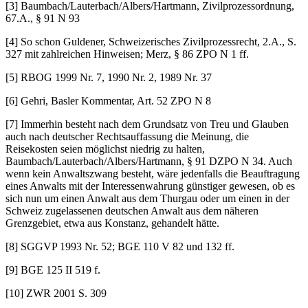
[3] Baumbach/Lauterbach/Albers/Hartmann, Zivilprozessordnung,
67.A., § 91 N 93
[4] So schon Guldener, Schweizerisches Zivilprozessrecht, 2.A., S.
327 mit zahlreichen Hinweisen; Merz, § 86 ZPO N 1 ff.
[5] RBOG 1999 Nr. 7, 1990 Nr. 2, 1989 Nr. 37
[6] Gehri, Basler Kommentar, Art. 52 ZPO N 8
[7] Immerhin besteht nach dem Grundsatz von Treu und Glauben
auch nach deutscher Rechtsauffassung die Meinung, die
Reisekosten seien möglichst niedrig zu halten,
Baumbach/Lauterbach/Albers/Hartmann, § 91 DZPO N 34. Auch
wenn kein Anwaltszwang besteht, wäre jedenfalls die Beauftragung
eines Anwalts mit der Interessenwahrung günstiger gewesen, ob es
sich nun um einen Anwalt aus dem Thurgau oder um einen in der
Schweiz zugelassenen deutschen Anwalt aus dem näheren
Grenzgebiet, etwa aus Konstanz, gehandelt hätte.
[8] SGGVP 1993 Nr. 52; BGE 110 V 82 und 132 ff.
[9] BGE 125 II 519 f.
[10] ZWR 2001 S. 309