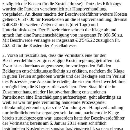
zuzüglich die Kosten für die Zustelladresse). Trotz des Rückzugs
wurden die Parteien versehentlich zur Hauptverhandlung
vorgeladen. An dieser machte der Beschwerdeführer weitere Kosten
geltend: € 537.00 für Reisekosten an die Hauptverhandlung, dreimal
€ 408.00 für weitere Zeitversäumnis (drei Tage) und
Unterkunftskosten. Der Einzelrichter schrieb die Klage ab und
sprach ihm eine Parteientschädigung von insgesamt Fr. 998.50 zu.
Mit Beschwerde verlangte er insgesamt € 2'545.22 zuzüglich Fr.
462.50 für die Kosten der Zustelladresse.
2. Vorab ist festzuhalten, dass die Vorinstanz eine für den
Beschwerdeführer zu grosszügige Kostenregelung getroffen hat.
Zwar ist es durchaus angemessen, im vorliegenden Fall den
Beklagten entschädigungspflichtig zu erklären, nachdem die Klage
in guten Treuen angehoben wurde und der Beklagte erst im Verlauf
des Prozesses jene Auskünfte erteilte, die es dem Beschwerdeführer
ermöglichten, die Klage zurückzuziehen. Dem Staat für die im
Zusammenhang mit der Hauptverhandlung entstandenen
Parteikosten eine Entschädigung aufzuerlegen, geht allerdings zu
weit: Es war für jede vernünftig handelnde Prozesspartei
offenkundig erkennbar, dass die Vorladung zur Hauptverhandlung
nur irrtümlicherweise ergangen sein konnte, nachdem die Klage
bereits zurückgezogen war; ausserdem hatte der Beschwerdeführer
der Vorinstanz bereits am 6. Januar 2011 einen schriftlich
begründeten Kostenfestsetzungsantrag eingereicht, so dass ebenso