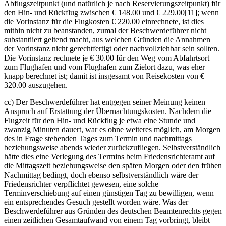
Abflugszeitpunkt (und natürlich je nach Reservierungszeitpunkt) für
den Hin- und Rückflug zwischen € 148.00 und € 229.00[11]; wenn
die Vorinstanz für die Flugkosten € 220.00 einrechnete, ist dies
mithin nicht zu beanstanden, zumal der Beschwerdeführer nicht
substantiiert geltend macht, aus welchen Gründen die Annahmen
der Vorinstanz nicht gerechtfertigt oder nachvollziehbar sein sollten.
Die Vorinstanz rechnete je € 30.00 für den Weg vom Abfahrtsort
zum Flughafen und vom Flughafen zum Zielort dazu, was eher
knapp berechnet ist; damit ist insgesamt von Reisekosten von €
320.00 auszugehen.
cc) Der Beschwerdeführer hat entgegen seiner Meinung keinen
Anspruch auf Erstattung der Übernachtungskosten. Nachdem die
Flugzeit für den Hin- und Rückflug je etwa eine Stunde und
zwanzig Minuten dauert, war es ohne weiteres möglich, am Morgen
des in Frage stehenden Tages zum Termin und nachmittags
beziehungsweise abends wieder zurückzufliegen. Selbstverständlich
hätte dies eine Verlegung des Termins beim Friedensrichteramt auf
die Mittagszeit beziehungsweise den späten Morgen oder den frühen
Nachmittag bedingt, doch ebenso selbstverständlich wäre der
Friedensrichter verpflichtet gewesen, eine solche
Terminverschiebung auf einen günstigen Tag zu bewilligen, wenn
ein entsprechendes Gesuch gestellt worden wäre. Was der
Beschwerdeführer aus Gründen des deutschen Beamtenrechts gegen
einen zeitlichen Gesamtaufwand von einem Tag vorbringt, bleibt