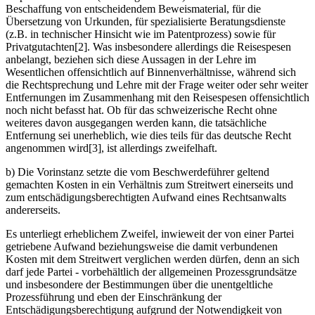
Beschaffung von entscheidendem Beweismaterial, für die
Übersetzung von Urkunden, für spezialisierte Beratungsdienste
(z.B. in technischer Hinsicht wie im Patentprozess) sowie für
Privatgutachten[2]. Was insbesondere allerdings die Reisespesen
anbelangt, beziehen sich diese Aussagen in der Lehre im
Wesentlichen offensichtlich auf Binnenverhältnisse, während sich
die Rechtsprechung und Lehre mit der Frage weiter oder sehr weiter
Entfernungen im Zusammenhang mit den Reisespesen offensichtlich
noch nicht befasst hat. Ob für das schweizerische Recht ohne
weiteres davon ausgegangen werden kann, die tatsächliche
Entfernung sei unerheblich, wie dies teils für das deutsche Recht
angenommen wird[3], ist allerdings zweifelhaft.
b) Die Vorinstanz setzte die vom Beschwerdeführer geltend
gemachten Kosten in ein Verhältnis zum Streitwert einerseits und
zum entschädigungsberechtigten Aufwand eines Rechtsanwalts
andererseits.
Es unterliegt erheblichem Zweifel, inwieweit der von einer Partei
getriebene Aufwand beziehungsweise die damit verbundenen
Kosten mit dem Streitwert verglichen werden dürfen, denn an sich
darf jede Partei - vorbehältlich der allgemeinen Prozessgrundsätze
und insbesondere der Bestimmungen über die unentgeltliche
Prozessführung und eben der Einschränkung der
Entschädigungsberechtigung aufgrund der Notwendigkeit von