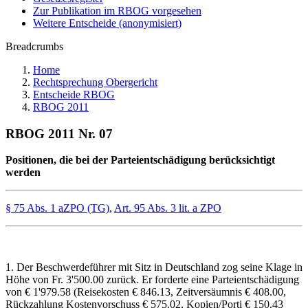
Zur Publikation im RBOG vorgesehen
Weitere Entscheide (anonymisiert)
Breadcrumbs
Home
Rechtsprechung Obergericht
Entscheide RBOG
RBOG 2011
RBOG 2011 Nr. 07
Positionen, die bei der Parteientschädigung berücksichtigt
werden
§ 75 Abs. 1 aZPO (TG)
,
Art. 95 Abs. 3 lit. a ZPO
1. Der Beschwerdeführer mit Sitz in Deutschland zog seine Klage in
Höhe von Fr. 3'500.00 zurück. Er forderte eine Parteientschädigung
von € 1'979.58 (Reisekosten € 846.13, Zeitversäumnis € 408.00,
Rückzahlung Kostenvorschuss € 575.02, Kopien/Porti € 150.43