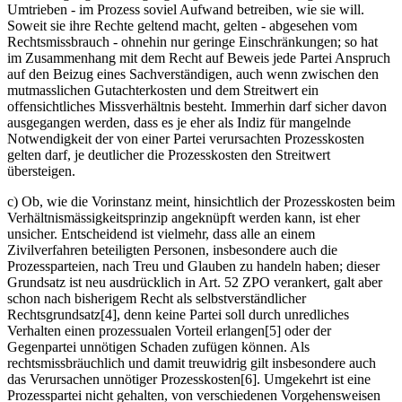
Umtrieben - im Prozess soviel Aufwand betreiben, wie sie will.
Soweit sie ihre Rechte geltend macht, gelten - abgesehen vom
Rechtsmissbrauch - ohnehin nur geringe Einschränkungen; so hat
im Zusammenhang mit dem Recht auf Beweis jede Partei Anspruch
auf den Beizug eines Sachverständigen, auch wenn zwischen den
mutmasslichen Gutachterkosten und dem Streitwert ein
offensichtliches Missverhältnis besteht. Immerhin darf sicher davon
ausgegangen werden, dass es je eher als Indiz für mangelnde
Notwendigkeit der von einer Partei verursachten Prozesskosten
gelten darf, je deutlicher die Prozesskosten den Streitwert
übersteigen.
c) Ob, wie die Vorinstanz meint, hinsichtlich der Prozesskosten beim
Verhältnismässigkeitsprinzip angeknüpft werden kann, ist eher
unsicher. Entscheidend ist vielmehr, dass alle an einem
Zivilverfahren beteiligten Personen, insbesondere auch die
Prozessparteien, nach Treu und Glauben zu handeln haben; dieser
Grundsatz ist neu ausdrücklich in Art. 52 ZPO verankert, galt aber
schon nach bisherigem Recht als selbstverständlicher
Rechtsgrundsatz[4], denn keine Partei soll durch unredliches
Verhalten einen prozessualen Vorteil erlangen[5] oder der
Gegenpartei unnötigen Schaden zufügen können. Als
rechtsmissbräuchlich und damit treuwidrig gilt insbesondere auch
das Verursachen unnötiger Prozesskosten[6]. Umgekehrt ist eine
Prozesspartei nicht gehalten, von verschiedenen Vorgehensweisen