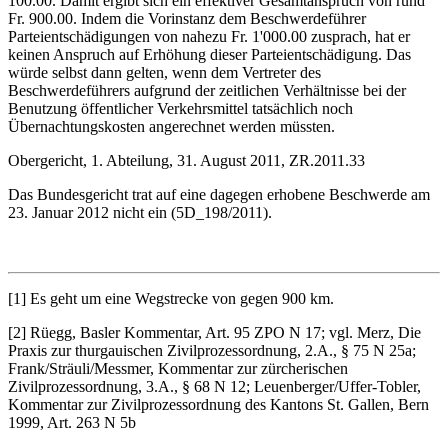
100.00. Damit ergibt sich ein effektiver Gesamtanspruch von rund
Fr. 900.00. Indem die Vorinstanz dem Beschwerdeführer
Parteientschädigungen von nahezu Fr. 1'000.00 zusprach, hat er
keinen Anspruch auf Erhöhung dieser Parteientschädigung. Das
würde selbst dann gelten, wenn dem Vertreter des
Beschwerdeführers aufgrund der zeitlichen Verhältnisse bei der
Benutzung öffentlicher Verkehrsmittel tatsächlich noch
Übernachtungskosten angerechnet werden müssten.
Obergericht, 1. Abteilung, 31. August 2011, ZR.2011.33
Das Bundesgericht trat auf eine dagegen erhobene Beschwerde am
23. Januar 2012 nicht ein (5D_198/2011).
[1] Es geht um eine Wegstrecke von gegen 900 km.
[2] Rüegg, Basler Kommentar, Art. 95 ZPO N 17; vgl. Merz, Die
Praxis zur thurgauischen Zivilprozessordnung, 2.A., § 75 N 25a;
Frank/Sträuli/Messmer, Kommentar zur zürcherischen
Zivilprozessordnung, 3.A., § 68 N 12; Leuenberger/Uffer-Tobler,
Kommentar zur Zivilprozessordnung des Kantons St. Gallen, Bern
1999, Art. 263 N 5b