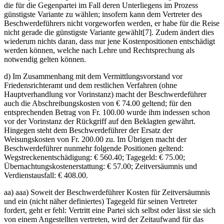
die für die Gegenpartei im Fall deren Unterliegens im Prozess
günstigste Variante zu wählen; insofern kann dem Vertreter des
Beschwerdeführers nicht vorgeworfen werden, er habe für die Reise
nicht gerade die günstigste Variante gewählt[7]. Zudem ändert dies
wiederum nichts daran, dass nur jene Kostenpositionen entschädigt
werden können, welche nach Lehre und Rechtsprechung als
notwendig gelten können.
d) Im Zusammenhang mit dem Vermittlungsvorstand vor
Friedensrichteramt und dem restlichen Verfahren (ohne
Hauptverhandlung vor Vorinstanz) macht der Beschwerdeführer
auch die Abschreibungskosten von € 74.00 geltend; für den
entsprechenden Betrag von Fr. 100.00 wurde ihm indessen schon
vor der Vorinstanz der Rückgriff auf den Beklagten gewährt.
Hingegen steht dem Beschwerdeführer der Ersatz der
Weisungskosten von Fr. 200.00 zu. Im Übrigen macht der
Beschwerdeführer nunmehr folgende Positionen geltend:
Wegstreckenentschädigung: € 560.40; Tagegeld: € 75.00;
Übernachtungskostenerstattung: € 57.00; Zeitversäumnis und
Verdienstausfall: € 408.00.
aa) aaa) Soweit der Beschwerdeführer Kosten für Zeitversäumnis
und ein (nicht näher definiertes) Tagegeld für seinen Vertreter
fordert, geht er fehl: Vertritt eine Partei sich selbst oder lässt sie sich
von einem Angestellten vertreten, wird der Zeitaufwand für das