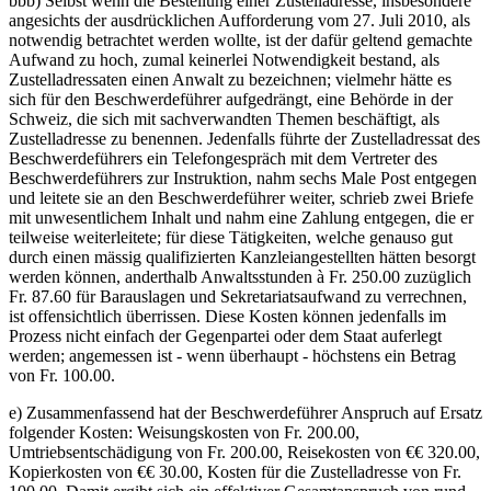
bbb) Selbst wenn die Bestellung einer Zustelladresse, insbesondere
angesichts der ausdrücklichen Aufforderung vom 27. Juli 2010, als
notwendig betrachtet werden wollte, ist der dafür geltend gemachte
Aufwand zu hoch, zumal keinerlei Notwendigkeit bestand, als
Zustelladressaten einen Anwalt zu bezeichnen; vielmehr hätte es
sich für den Beschwerdeführer aufgedrängt, eine Behörde in der
Schweiz, die sich mit sachverwandten Themen beschäftigt, als
Zustelladresse zu benennen. Jedenfalls führte der Zustelladressat des
Beschwerdeführers ein Telefongespräch mit dem Vertreter des
Beschwerdeführers zur Instruktion, nahm sechs Male Post entgegen
und leitete sie an den Beschwerdeführer weiter, schrieb zwei Briefe
mit unwesentlichem Inhalt und nahm eine Zahlung entgegen, die er
teilweise weiterleitete; für diese Tätigkeiten, welche genauso gut
durch einen mässig qualifizierten Kanzleiangestellten hätten besorgt
werden können, anderthalb Anwaltsstunden à Fr. 250.00 zuzüglich
Fr. 87.60 für Barauslagen und Sekretariatsaufwand zu verrechnen,
ist offensichtlich überrissen. Diese Kosten können jedenfalls im
Prozess nicht einfach der Gegenpartei oder dem Staat auferlegt
werden; angemessen ist - wenn überhaupt - höchstens ein Betrag
von Fr. 100.00.
e) Zusammenfassend hat der Beschwerdeführer Anspruch auf Ersatz
folgender Kosten: Weisungskosten von Fr. 200.00,
Umtriebsentschädigung von Fr. 200.00, Reisekosten von €€ 320.00,
Kopierkosten von €€ 30.00, Kosten für die Zustelladresse von Fr.