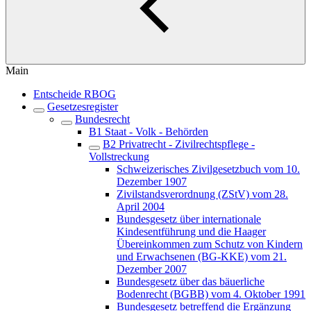
Main
Entscheide RBOG
Gesetzesregister
Bundesrecht
B1 Staat - Volk - Behörden
B2 Privatrecht - Zivilrechtspflege -
Vollstreckung
Schweizerisches Zivilgesetzbuch vom 10.
Dezember 1907
Zivilstandsverordnung (ZStV) vom 28.
April 2004
Bundesgesetz über internationale
Kindesentführung und die Haager
Übereinkommen zum Schutz von Kindern
und Erwachsenen (BG-KKE) vom 21.
Dezember 2007
Bundesgesetz über das bäuerliche
Bodenrecht (BGBB) vom 4. Oktober 1991
Bundesgesetz betreffend die Ergänzung