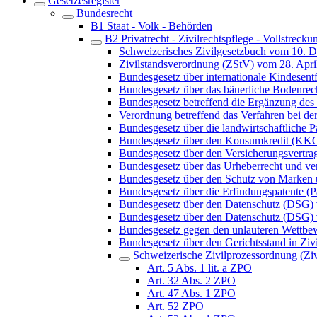
Gesetzesregister
Bundesrecht
B1 Staat - Volk - Behörden
B2 Privatrecht - Zivilrechtspflege - Vollstrecku
Schweizerisches Zivilgesetzbuch vom 10. 
Zivilstandsverordnung (ZStV) vom 28. Apri
Bundesgesetz über internationale Kindes
Bundesgesetz über das bäuerliche Bodenre
Bundesgesetz betreffend die Ergänzung des 
Verordnung betreffend das Verfahren bei 
Bundesgesetz über die landwirtschaftliche
Bundesgesetz über den Konsumkredit (KK
Bundesgesetz über den Versicherungsvertra
Bundesgesetz über das Urheberrecht und v
Bundesgesetz über den Schutz von Marken
Bundesgesetz über die Erfindungspatente (P
Bundesgesetz über den Datenschutz (DSG)
Bundesgesetz über den Datenschutz (DSG) 
Bundesgesetz gegen den unlauteren Wett
Bundesgesetz über den Gerichtsstand in Ziv
Schweizerische Zivilprozessordnung (Z
Art. 5 Abs. 1 lit. a ZPO
Art. 32 Abs. 2 ZPO
Art. 47 Abs. 1 ZPO
Art. 52 ZPO