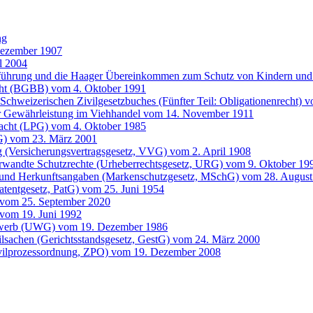
ng
Dezember 1907
l 2004
entführung und die Haager Übereinkommen zum Schutz von Kindern 
cht (BGBB) vom 4. Oktober 1991
Schweizerischen Zivilgesetzbuches (Fünfter Teil: Obligationenrecht) 
der Gewährleistung im Viehhandel vom 14. November 1911
 Pacht (LPG) vom 4. Oktober 1985
G) vom 23. März 2001
g (Versicherungsvertragsgesetz, VVG) vom 2. April 1908
erwandte Schutzrechte (Urheberrechtsgesetz, URG) vom 9. Oktober 19
 und Herkunftsangaben (Markenschutzgesetz, MSchG) vom 28. August
atentgesetz, PatG) vom 25. Juni 1954
 vom 25. September 2020
vom 19. Juni 1992
bewerb (UWG) vom 19. Dezember 1986
ilsachen (Gerichtsstandsgesetz, GestG) vom 24. März 2000
ivilprozessordnung, ZPO) vom 19. Dezember 2008