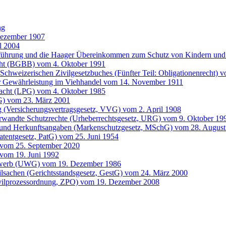
ng
Dezember 1907
l 2004
entführung und die Haager Übereinkommen zum Schutz von Kindern 
cht (BGBB) vom 4. Oktober 1991
Schweizerischen Zivilgesetzbuches (Fünfter Teil: Obligationenrecht) 
der Gewährleistung im Viehhandel vom 14. November 1911
 Pacht (LPG) vom 4. Oktober 1985
G) vom 23. März 2001
g (Versicherungsvertragsgesetz, VVG) vom 2. April 1908
erwandte Schutzrechte (Urheberrechtsgesetz, URG) vom 9. Oktober 19
 und Herkunftsangaben (Markenschutzgesetz, MSchG) vom 28. August
atentgesetz, PatG) vom 25. Juni 1954
 vom 25. September 2020
vom 19. Juni 1992
bewerb (UWG) vom 19. Dezember 1986
ilsachen (Gerichtsstandsgesetz, GestG) vom 24. März 2000
ivilprozessordnung, ZPO) vom 19. Dezember 2008