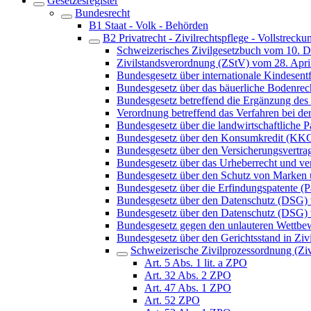
Gesetzesregister
Bundesrecht
B1 Staat - Volk - Behörden
B2 Privatrecht - Zivilrechtspflege - Vollstrecku
Schweizerisches Zivilgesetzbuch vom 10. 
Zivilstandsverordnung (ZStV) vom 28. Apri
Bundesgesetz über internationale Kindes
Bundesgesetz über das bäuerliche Bodenre
Bundesgesetz betreffend die Ergänzung des 
Verordnung betreffend das Verfahren bei 
Bundesgesetz über die landwirtschaftliche
Bundesgesetz über den Konsumkredit (KK
Bundesgesetz über den Versicherungsvertra
Bundesgesetz über das Urheberrecht und v
Bundesgesetz über den Schutz von Marken
Bundesgesetz über die Erfindungspatente (P
Bundesgesetz über den Datenschutz (DSG)
Bundesgesetz über den Datenschutz (DSG) 
Bundesgesetz gegen den unlauteren Wett
Bundesgesetz über den Gerichtsstand in Ziv
Schweizerische Zivilprozessordnung (Z
Art. 5 Abs. 1 lit. a ZPO
Art. 32 Abs. 2 ZPO
Art. 47 Abs. 1 ZPO
Art. 52 ZPO