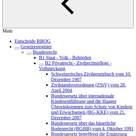
Main
Entscheide RBOG
Gesetzesregister
Bundesrecht
B1 Staat - Volk - Behörden
B2 Privatrecht - Zivilrechtspflege -
Vollstreckung
Schweizerisches Zivilgesetzbuch vom 10.
Dezember 1907
Zivilstandsverordnung (ZStV) vom 28.
April 2004
Bundesgesetz über internationale
Kindesentführung und die Haager
Übereinkommen zum Schutz von Kindern
und Erwachsenen (BG-KKE) vom 21.
Dezember 2007
Bundesgesetz über das bäuerliche
Bodenrecht (BGBB) vom 4. Oktober 1991
Bundesgesetz betreffend die Ergänzung