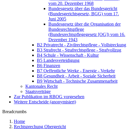
vom 20. Dezember 1968
Bundesgesetz über das Bundesgericht
(Bundesgerichtsgesetz, BGG) vom 17.
Juni 2005
Bundesgesetz über die Organisation der
Bundesrechtspflege
(Bundesrechtspflegegesetz [OG]) vom 16.
Dezember 1943
B2 Privatrecht - Zivilrechtspflege - Vollstreckung
B3 Strafrecht - Strafrechtspflege - Strafvollzug
B4 Schule - Wissenschaft - Kultur
B5 Landesverteidigung
B6 Finanzen
B7 Oeffentliche Werke - Energie - Verkehr
B8 Gesundheit - Arbeit - Soziale Sicherheit
B9 Wirtschaft - Technische Zusammenarbeit
Kantonales Recht
Staatsverträge
Zur Publikation im RBOG vorgesehen
Weitere Entscheide (anonymisiert)
Breadcrumbs
Home
Rechtsprechung Obergericht