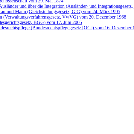
genossenschaft vom 29. Mai 1874
Ausländer und über die Integration (Ausländer- und Integrationsgese
Frau und Mann (Gleichstellungsgesetz, GlG) vom 24. März 1995
ren (Verwaltungsverfahrensgesetz, VwVG) vom 20. Dezember 1968
desgerichtsgesetz, BGG) vom 17. Juni 2005
ndesrechtspflege (Bundesrechtspflegegesetz [OG]) vom 16. Dezember 