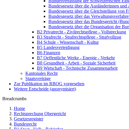
Bundesverfassung der Schweizerischen Eid
Bundesgesetz über die Ausländerinnen und 
Bundesgesetz über die Gleichstellung von 
Bundesgesetz über das Verwaltungsverfah
Bundesgesetz über das Bundesgericht (Bun
Bundesgesetz über die Organisation der Bu
B2 Privatrecht - Zivilrechtspflege - Vollstreckung
B3 Strafrecht - Strafrechtspflege - Strafvollzug
B4 Schule - Wissenschaft - Kultur
B5 Landesverteidigung
B6 Finanzen
B7 Oeffentliche Werke - Energie - Verkehr
B8 Gesundheit - Arbeit - Soziale Sicherheit
B9 Wirtschaft - Technische Zusammenarbeit
Kantonales Recht
Staatsverträge
Zur Publikation im RBOG vorgesehen
Weitere Entscheide (anonymisiert)
Breadcrumbs
Home
Rechtsprechung Obergericht
Gesetzesregister
Bundesrecht