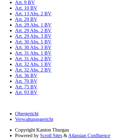
Art. 9 BV
Art. 10 BV
Art. 13 Abs. 2 BV
Art. 29 BV
Art. 29 Abs. 1 BV
Art. 29 Abs. 2 BV
Art. 29 Abs. 3 BV
Art. 30 Abs. 1 BV
Art. 30 Abs. 3 BV
Art. 31 Abs. 1 BV
Art. 31 Abs. 2 BV
Art. 32 Abs. 1 BV
Art. 32 Abs. 2 BV
Art. 36 BV
Art. 70 BV
Art. 75 BV
Art. 93 BV
Obergericht
Verwaltungsgericht
Copyright
Kanton Thurgau
Powered by
Scroll Sites
&
Atlassian Confluence