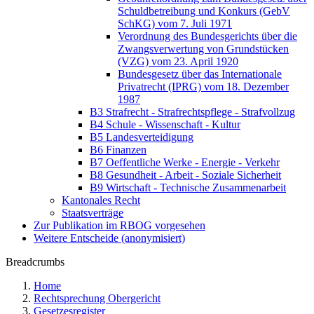
Schuldbetreibung und Konkurs (GebV
SchKG) vom 7. Juli 1971
Verordnung des Bundesgerichts über die
Zwangsverwertung von Grundstücken
(VZG) vom 23. April 1920
Bundesgesetz über das Internationale
Privatrecht (IPRG) vom 18. Dezember
1987
B3 Strafrecht - Strafrechtspflege - Strafvollzug
B4 Schule - Wissenschaft - Kultur
B5 Landesverteidigung
B6 Finanzen
B7 Oeffentliche Werke - Energie - Verkehr
B8 Gesundheit - Arbeit - Soziale Sicherheit
B9 Wirtschaft - Technische Zusammenarbeit
Kantonales Recht
Staatsverträge
Zur Publikation im RBOG vorgesehen
Weitere Entscheide (anonymisiert)
Breadcrumbs
Home
Rechtsprechung Obergericht
Gesetzesregister