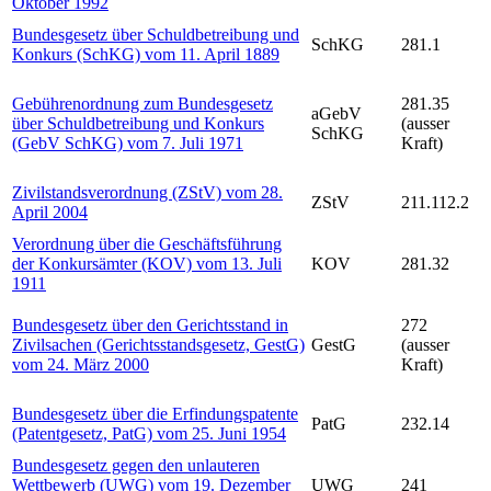
Oktober 1992
Bundesgesetz über Schuldbetreibung und
SchKG
281.1
Konkurs (SchKG) vom 11. April 1889
Gebührenordnung zum Bundesgesetz
281.35
aGebV
über Schuldbetreibung und Konkurs
(ausser
SchKG
(GebV SchKG) vom 7. Juli 1971
Kraft)
Zivilstandsverordnung (ZStV) vom 28.
ZStV
211.112.2
April 2004
Verordnung über die Geschäftsführung
der Konkursämter (KOV) vom 13. Juli
KOV
281.32
1911
Bundesgesetz über den Gerichtsstand in
272
Zivilsachen (Gerichtsstandsgesetz, GestG)
GestG
(ausser
vom 24. März 2000
Kraft)
Bundesgesetz über die Erfindungspatente
PatG
232.14
(Patentgesetz, PatG) vom 25. Juni 1954
Bundesgesetz gegen den unlauteren
Wettbewerb (UWG) vom 19. Dezember
UWG
241