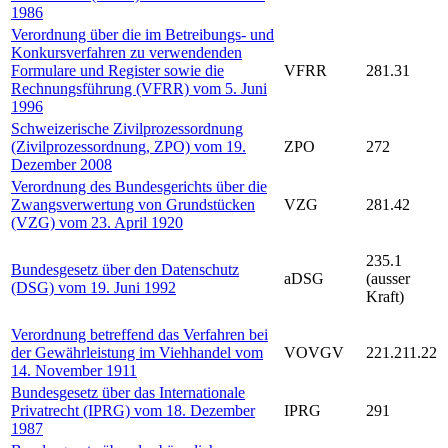
1986
Verordnung über die im Betreibungs- und
Konkursverfahren zu verwendenden
Formulare und Register sowie die
VFRR
281.31
Rechnungsführung (VFRR) vom 5. Juni
1996
Schweizerische Zivilprozessordnung
(Zivilprozessordnung, ZPO) vom 19.
ZPO
272
Dezember 2008
Verordnung des Bundesgerichts über die
Zwangsverwertung von Grundstücken
VZG
281.42
(VZG) vom 23. April 1920
235.1
Bundesgesetz über den Datenschutz
aDSG
(ausser
(DSG) vom 19. Juni 1992
Kraft)
Verordnung betreffend das Verfahren bei
der Gewährleistung im Viehhandel vom
VOVGV
221.211.22
14. November 1911
Bundesgesetz über das Internationale
Privatrecht (IPRG) vom 18. Dezember
IPRG
291
1987