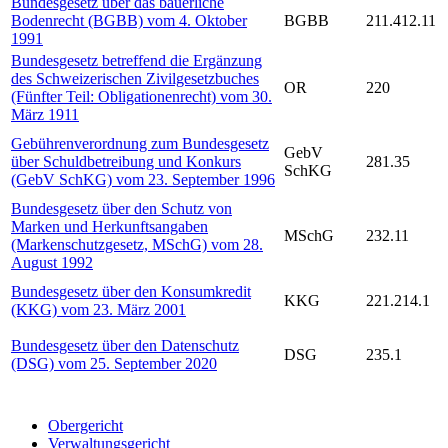
Bundesgesetz über das bäuerliche
Bodenrecht (BGBB) vom 4. Oktober
BGBB
211.412.11
1991
Bundesgesetz betreffend die Ergänzung
des Schweizerischen Zivilgesetzbuches
OR
220
(Fünfter Teil: Obligationenrecht) vom 30.
März 1911
Gebührenverordnung zum Bundesgesetz
GebV
über Schuldbetreibung und Konkurs
281.35
SchKG
(GebV SchKG) vom 23. September 1996
Bundesgesetz über den Schutz von
Marken und Herkunftsangaben
MSchG
232.11
(Markenschutzgesetz, MSchG) vom 28.
August 1992
Bundesgesetz über den Konsumkredit
KKG
221.214.1
(KKG) vom 23. März 2001
Bundesgesetz über den Datenschutz
DSG
235.1
(DSG) vom 25. September 2020
Obergericht
Verwaltungsgericht