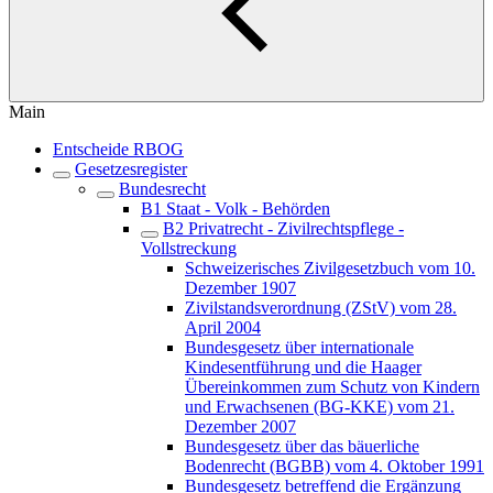
Main
Entscheide RBOG
Gesetzesregister
Bundesrecht
B1 Staat - Volk - Behörden
B2 Privatrecht - Zivilrechtspflege -
Vollstreckung
Schweizerisches Zivilgesetzbuch vom 10.
Dezember 1907
Zivilstandsverordnung (ZStV) vom 28.
April 2004
Bundesgesetz über internationale
Kindesentführung und die Haager
Übereinkommen zum Schutz von Kindern
und Erwachsenen (BG-KKE) vom 21.
Dezember 2007
Bundesgesetz über das bäuerliche
Bodenrecht (BGBB) vom 4. Oktober 1991
Bundesgesetz betreffend die Ergänzung