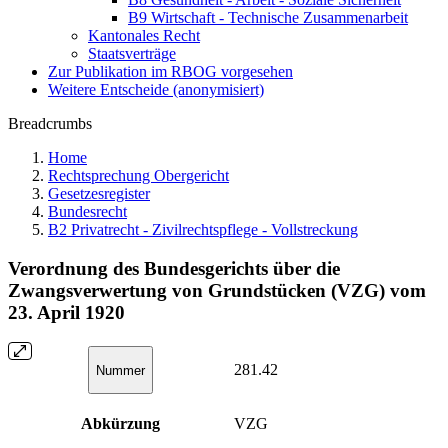
B9 Wirtschaft - Technische Zusammenarbeit
Kantonales Recht
Staatsverträge
Zur Publikation im RBOG vorgesehen
Weitere Entscheide (anonymisiert)
Breadcrumbs
Home
Rechtsprechung Obergericht
Gesetzesregister
Bundesrecht
B2 Privatrecht - Zivilrechtspflege - Vollstreckung
Verordnung des Bundesgerichts über die
Zwangsverwertung von Grundstücken (VZG) vom
23. April 1920
281.42
Nummer
Abkürzung
VZG