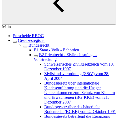
Main
Entscheide RBOG
Gesetzesregister
Bundesrecht
B1 Staat - Volk - Behörden
B2 Privatrecht - Zivilrechtspflege -
Vollstreckung
Schweizerisches Zivilgesetzbuch vom 10.
Dezember 1907
Zivilstandsverordnung (ZStV) vom 28.
April 2004
Bundesgesetz über internationale
Kindesentführung und die Haager
Übereinkommen zum Schutz von Kindern
und Erwachsenen (BG-KKE) vom 21.
Dezember 2007
Bundesgesetz über das bäuerliche
Bodenrecht (BGBB) vom 4. Oktober 1991
Bundesgesetz betreffend die Ergänzung