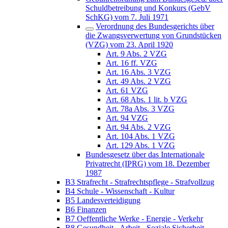
Schuldbetreibung und Konkurs (GebV
SchKG) vom 7. Juli 1971
Verordnung des Bundesgerichts über
die Zwangsverwertung von Grundstücken
(VZG) vom 23. April 1920
Art. 9 Abs. 2 VZG
Art. 16 ff. VZG
Art. 16 Abs. 3 VZG
Art. 49 Abs. 2 VZG
Art. 61 VZG
Art. 68 Abs. 1 lit. b VZG
Art. 78a Abs. 3 VZG
Art. 94 VZG
Art. 94 Abs. 2 VZG
Art. 104 Abs. 1 VZG
Art. 129 Abs. 1 VZG
Bundesgesetz über das Internationale
Privatrecht (IPRG) vom 18. Dezember
1987
B3 Strafrecht - Strafrechtspflege - Strafvollzug
B4 Schule - Wissenschaft - Kultur
B5 Landesverteidigung
B6 Finanzen
B7 Oeffentliche Werke - Energie - Verkehr
B8 Gesundheit - Arbeit - Soziale Sicherheit