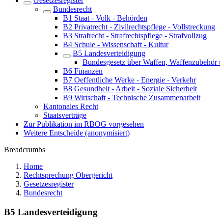
Gesetzesregister
Bundesrecht
B1 Staat - Volk - Behörden
B2 Privatrecht - Zivilrechtspflege - Vollstreckung
B3 Strafrecht - Strafrechtspflege - Strafvollzug
B4 Schule - Wissenschaft - Kultur
B5 Landesverteidigung
Bundesgesetz über Waffen, Waffenzubehör 
B6 Finanzen
B7 Oeffentliche Werke - Energie - Verkehr
B8 Gesundheit - Arbeit - Soziale Sicherheit
B9 Wirtschaft - Technische Zusammenarbeit
Kantonales Recht
Staatsverträge
Zur Publikation im RBOG vorgesehen
Weitere Entscheide (anonymisiert)
Breadcrumbs
Home
Rechtsprechung Obergericht
Gesetzesregister
Bundesrecht
B5 Landesverteidigung