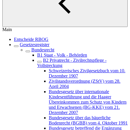
Main
Entscheide RBOG
Gesetzesregister
Bundesrecht
B1 Staat - Volk - Behörden
B2 Privatrecht - Zivilrechtspflege -
Vollstreckung
Schweizerisches Zivilgesetzbuch vom 10.
Dezember 1907
Zivilstandsverordnung (ZStV) vom 28.
April 2004
Bundesgesetz über internationale
Kindesentführung und die Haager
Übereinkommen zum Schutz von Kindern
und Erwachsenen (BG-KKE) vom 21.
Dezember 2007
Bundesgesetz über das bäuerliche
Bodenrecht (BGBB) vom 4. Oktober 1991
Bundesgesetz betreffend die Ergänzung