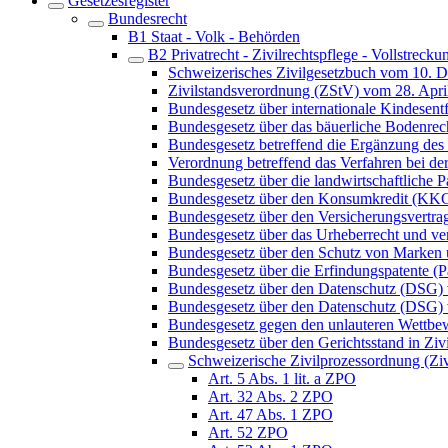
Gesetzesregister
Bundesrecht
B1 Staat - Volk - Behörden
B2 Privatrecht - Zivilrechtspflege - Vollstrecku
Schweizerisches Zivilgesetzbuch vom 10. 
Zivilstandsverordnung (ZStV) vom 28. Apri
Bundesgesetz über internationale Kindes
Bundesgesetz über das bäuerliche Bodenre
Bundesgesetz betreffend die Ergänzung des 
Verordnung betreffend das Verfahren bei 
Bundesgesetz über die landwirtschaftliche
Bundesgesetz über den Konsumkredit (KK
Bundesgesetz über den Versicherungsvertra
Bundesgesetz über das Urheberrecht und v
Bundesgesetz über den Schutz von Marken
Bundesgesetz über die Erfindungspatente (P
Bundesgesetz über den Datenschutz (DSG)
Bundesgesetz über den Datenschutz (DSG) 
Bundesgesetz gegen den unlauteren Wett
Bundesgesetz über den Gerichtsstand in Ziv
Schweizerische Zivilprozessordnung (Z
Art. 5 Abs. 1 lit. a ZPO
Art. 32 Abs. 2 ZPO
Art. 47 Abs. 1 ZPO
Art. 52 ZPO