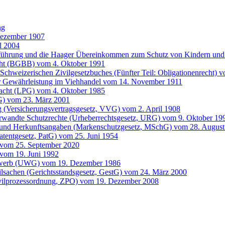
ng
Dezember 1907
l 2004
entführung und die Haager Übereinkommen zum Schutz von Kindern 
cht (BGBB) vom 4. Oktober 1991
Schweizerischen Zivilgesetzbuches (Fünfter Teil: Obligationenrecht) 
der Gewährleistung im Viehhandel vom 14. November 1911
 Pacht (LPG) vom 4. Oktober 1985
G) vom 23. März 2001
g (Versicherungsvertragsgesetz, VVG) vom 2. April 1908
erwandte Schutzrechte (Urheberrechtsgesetz, URG) vom 9. Oktober 19
 und Herkunftsangaben (Markenschutzgesetz, MSchG) vom 28. August
atentgesetz, PatG) vom 25. Juni 1954
 vom 25. September 2020
vom 19. Juni 1992
bewerb (UWG) vom 19. Dezember 1986
ilsachen (Gerichtsstandsgesetz, GestG) vom 24. März 2000
ivilprozessordnung, ZPO) vom 19. Dezember 2008