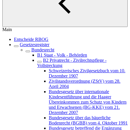
Main
Entscheide RBOG
Gesetzesregister
Bundesrecht
B1 Staat - Volk - Behörden
B2 Privatrecht - Zivilrechtspflege -
Vollstreckung
Schweizerisches Zivilgesetzbuch vom 10.
Dezember 1907
Zivilstandsverordnung (ZStV) vom 28.
April 2004
Bundesgesetz über internationale
Kindesentführung und die Haager
Übereinkommen zum Schutz von Kindern
und Erwachsenen (BG-KKE) vom 21.
Dezember 2007
Bundesgesetz über das bäuerliche
Bodenrecht (BGBB) vom 4. Oktober 1991
Bundesgesetz betreffend die Ergänzung